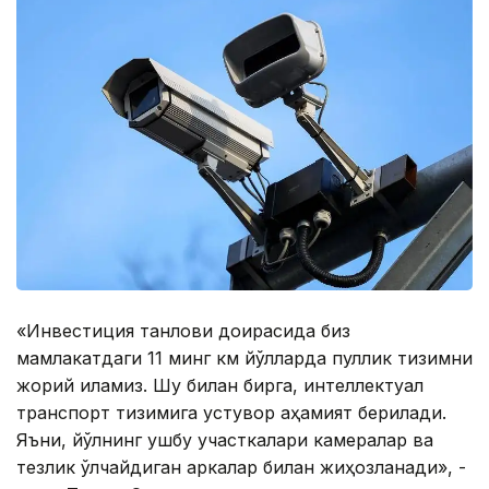
«Инвестиция танлови доирасида биз
мамлакатдаги 11 минг км йўлларда пуллик тизимни
жорий қиламиз. Шу билан бирга, интеллектуал
транспорт тизимига устувор аҳамият берилади.
Яъни, йўлнинг ушбу участкалари камералар ва
тезлик ўлчайдиган аркалар билан жиҳозланади», -