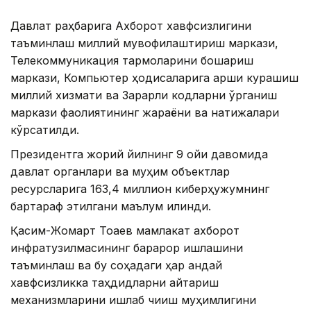
Давлат раҳбарига Ахборот хавфсизлигини
таъминлаш миллий мувофиқлаштириш маркази,
Телекоммуникация тармоқларини бошқариш
маркази, Компьютер ҳодисаларига қарши курашиш
миллий хизмати ва Зарарли кодларни ўрганиш
маркази фаолиятининг жараёни ва натижалари
кўрсатилди.
Президентга жорий йилнинг 9 ойи давомида
давлат органлари ва муҳим объектлар
ресурсларига 163,4 миллион киберҳужумнинг
бартараф этилгани маълум қилинди.
Қасим-Жомарт Тоқаев мамлакат ахборот
инфратузилмасининг барқарор ишлашини
таъминлаш ва бу соҳадаги ҳар қандай
хавфсизликка таҳдидларни қайтариш
механизмларини ишлаб чиқиш муҳимлигини