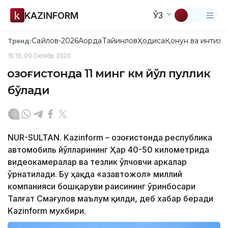
KAZINFORM
ЎЗ
Сайлов-2026
Ақорда
Тайинлов
Ҳодиса
Қонун ва интизо
Тренд:
15:19, 09 Октябр 2020
Қозоғистонда 11 минг км йўл пуллик
бўлади
NUR-SULTAN. Kazinform – Қозоғистонда республика
автомобиль йўлларининг Ҳар 40-50 километрида
видеокамералар ва тезлик ўлчовчи аркалар
ўрнатилади. Бу ҳақда «Қазавтожол» миллий
компанияси бошқаруви раисининг ўринбосари
Талғат Смағулов маълум қилди, деб хабар беради
Kazinform мухбири.