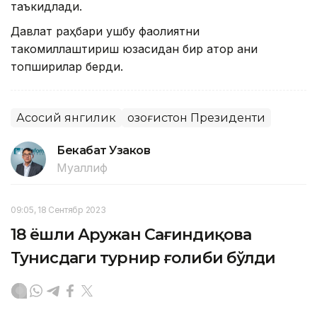
таъкидлади.
Давлат раҳбари ушбу фаолиятни
такомиллаштириш юзасидан бир қатор аниқ
топшириқлар берди.
Асосий янгилик
Қозоғистон Президенти
Бекабат Узаков
Муаллиф
09:05, 18 Сентябр 2023
18 ёшли Аружан Сағиндиқова
Тунисдаги турнир ғолиби бўлди