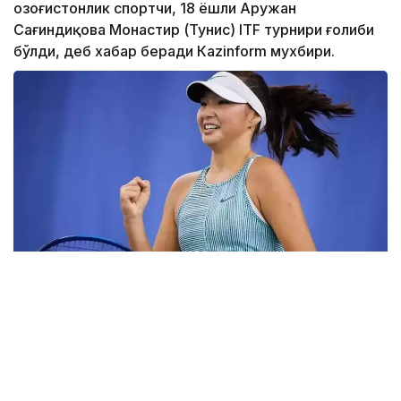
Қозоғистонлик спортчи, 18 ёшли Аружан
Сағиндиқова Монастир (Тунис) ITF турнири ғолиби
бўлди, деб хабар беради Каzinform мухбири.
Фото: ktf.kz
Дунёнинг 829-ракеткаси, ушбу мусобақанинг 3-