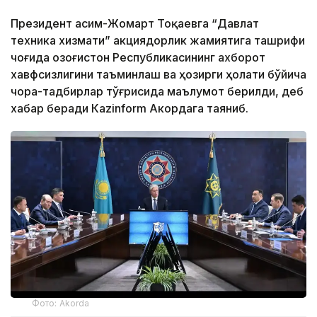
Президент Қасим-Жомарт Тоқаевга “Давлат
техника хизмати” акциядорлик жамиятига ташрифи
чоғида Қозоғистон Республикасининг ахборот
хавфсизлигини таъминлаш ва ҳозирги ҳолати бўйича
чора-тадбирлар тўғрисида маълумот берилди, деб
хабар беради Каzinform Акордага таяниб.
Фото: Akorda