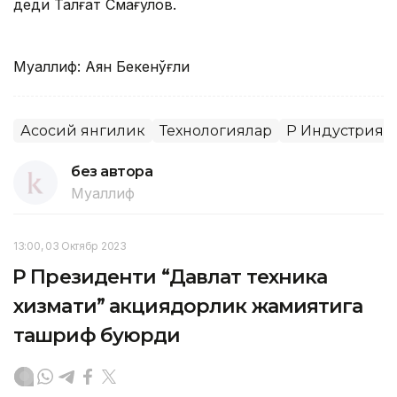
деди Талғат Смағулов.
Муаллиф: Аян Бекенўғли
Асосий янгилик
Технологиялар
ҚР Индустрия
без автора
Муаллиф
13:00, 03 Октябр 2023
ҚР Президенти “Давлат техника
хизмати” акциядорлик жамиятига
ташриф буюрди