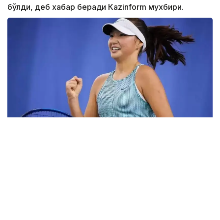
бўлди, деб хабар беради Каzinform мухбири.
Фото: ktf.kz
Дунёнинг 829-ракеткаси, ушбу мусобақанинг 3-
ракеткаси А. Саөиндиыова финалда жаҳон
рейтингида 1253-ўринни эгаллаб турган