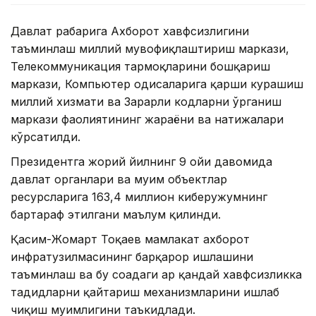
Давлат раҳбарига Ахборот хавфсизлигини
таъминлаш миллий мувофиқлаштириш маркази,
Телекоммуникация тармоқларини бошқариш
маркази, Компьютер ҳодисаларига қарши курашиш
миллий хизмати ва Зарарли кодларни ўрганиш
маркази фаолиятининг жараёни ва натижалари
кўрсатилди.
Президентга жорий йилнинг 9 ойи давомида
давлат органлари ва муҳим объектлар
ресурсларига 163,4 миллион киберҳужумнинг
бартараф этилгани маълум қилинди.
Қасим-Жомарт Тоқаев мамлакат ахборот
инфратузилмасининг барқарор ишлашини
таъминлаш ва бу соҳадаги ҳар қандай хавфсизликка
таҳдидларни қайтариш механизмларини ишлаб
чиқиш муҳимлигини таъкидлади.