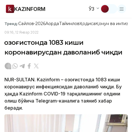
KAZINFORM
ЎЗ
Сайлов-2026
Ақорда
Тайинлов
Ҳодиса
Қонун ва интизо
Тренд:
09:16, 12 Январ 2022
Қозоғистонда 1083 киши
коронавирусдан даволаниб чиқди
NUR-SULTAN. Kazinform – Қозоғистонда 1083 киши
коронавирус инфекциясидан даволаниб чиқди. Бу
ҳақда Kazinform COVID-19 тарқалишининг олдини
олиш бўйича Telegram-каналига таяниб хабар
беради.