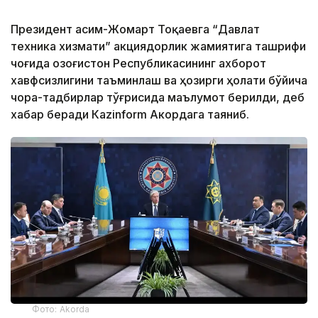
Президент Қасим-Жомарт Тоқаевга “Давлат
техника хизмати” акциядорлик жамиятига ташрифи
чоғида Қозоғистон Республикасининг ахборот
хавфсизлигини таъминлаш ва ҳозирги ҳолати бўйича
чора-тадбирлар тўғрисида маълумот берилди, деб
хабар беради Каzinform Акордага таяниб.
Фото: Akorda