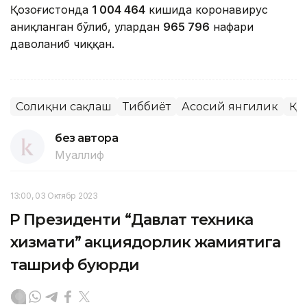
Қозоғистонда
1 004 464
кишида коронавирус
аниқланган бўлиб, улардан
965 796
нафари
даволаниб чиққан.
Соғлиқни сақлаш
Тиббиёт
Асосий янгилик
ҚР
без автора
Муаллиф
13:00, 03 Октябр 2023
ҚР Президенти “Давлат техника
хизмати” акциядорлик жамиятига
ташриф буюрди