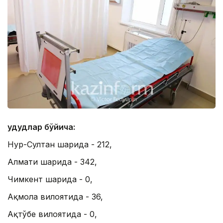
Ҳудудлар бўйича:
Нур-Султан шаҳрида - 212,
Алмати шаҳрида - 342,
Чимкент шаҳрида - 0,
Ақмола вилоятида - 36,
Ақтўбе вилоятида - 0,