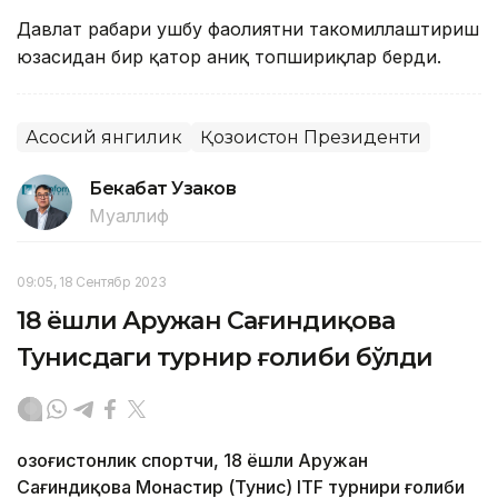
Давлат раҳбари ушбу фаолиятни такомиллаштириш
юзасидан бир қатор аниқ топшириқлар берди.
Асосий янгилик
Қозоғистон Президенти
Бекабат Узаков
Муаллиф
09:05, 18 Сентябр 2023
18 ёшли Аружан Сағиндиқова
Тунисдаги турнир ғолиби бўлди
Қозоғистонлик спортчи, 18 ёшли Аружан
Сағиндиқова Монастир (Тунис) ITF турнири ғолиби