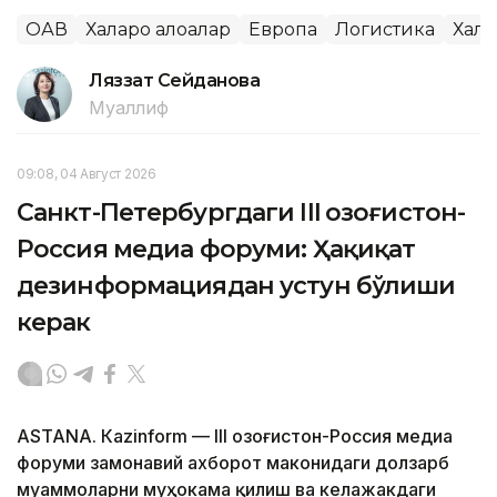
ОАВ
Халқаро алоқалар
Европа
Логистика
Халқ
Ляззат Сейданова
Муаллиф
09:08, 04 Август 2026
Санкт-Петербургдаги III Қозоғистон-
Россия медиа форуми: Ҳақиқат
дезинформациядан устун бўлиши
керак
ASTANА. Кazinform — III Қозоғистон-Россия медиа
форуми замонавий ахборот маконидаги долзарб
муаммоларни муҳокама қилиш ва келажакдаги