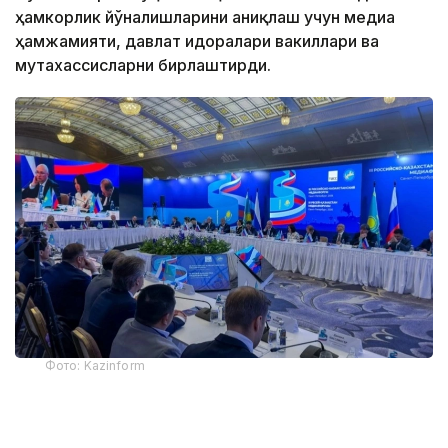
ҳамкорлик йўналишларини аниқлаш учун медиа
ҳамжамияти, давлат идоралари вакиллари ва
мутахассисларни бирлаштирди.
Фото: Kazinform
Форумнинг асосий мавзулари сунъий интеллект
даврида журналистиканинг истиқболлари ва