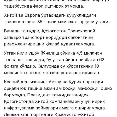
ташаббусида фаол иштирок этмоқда.
Хитой ва Европа ўртасидаги қуруқликдаги
транспортнинг 85 фоизи мамлакат орқали ўтади.
Бундан ташқари, Қозоғистон Транскаспий
халқаро транспорт коридори салоҳиятини
ривожлантиришни қўллаб-қувватламоқда.
Ўтган йили ушбу йўналиш бўйича 4,5 миллион
тонна юк ташилди, бу ўтган йилга нисбатан 62
фоизга кўпдир. Келгусида бу кўрсаткични 10
миллион тоннага етказиш режалаштирилган.
Каспий денгизининг Ақтау ва Қурик портлари
орқали юк ташиш ҳажми ҳам босқичма-босқич ошиб
бормоқда. Президент таъкидлаганидек,
Қозоғистонда Хитой компаниялари учун йирик
инфратузилма лойиҳалари амалга оширилмоқда.
Ляньюньган портидаги Қозоғистон-Хитой