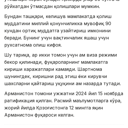
рўйхатдан ўтмасдан қолишлари мумкин.
Бундан ташқари, келишув мамлакатда қолиш
муддатини миллий қонунчиликка мувофиқ 90
кундан ортиқ муддатга узайтириш имконини
беради. Бунинг учун вақтинчалик яшаш учун
рухсатнома олиш кифоя.
Шу тариқа, ҳар икки томон учун ҳам виза режими
бекор қилинади, фуқароларнинг мамлакатга
кириши харажатлари камаяди. Шартнома
шунингдек, киришни рад этиш ёки кирувчи
шахсларни қайтариш ҳуқуқини ҳам назарда тутади.
Арманистон томони ҳужжатни 2024 йил 15 ноябрда
ратификация қилган. Расмий маълумотларга кўра,
жорий йилда Қозоғистонга 12 мингга яқин
Арманистон фуқароси келган.