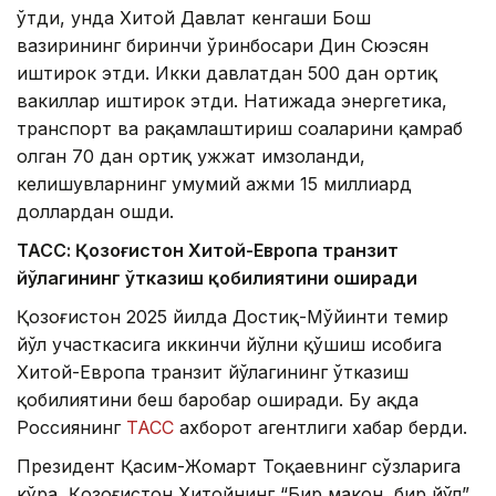
ўтди, унда Хитой Давлат кенгаши Бош
вазирининг биринчи ўринбосари Дин Сюэсян
иштирок этди. Икки давлатдан 500 дан ортиқ
вакиллар иштирок этди. Натижада энергетика,
транспорт ва рақамлаштириш соҳаларини қамраб
олган 70 дан ортиқ ҳужжат имзоланди,
келишувларнинг умумий ҳажми 15 миллиард
доллардан ошди.
ТАСС: Қозоғистон Хитой-Европа транзит
йўлагининг ўтказиш қобилиятини оширади
Қозоғистон 2025 йилда Достиқ-Мўйинти темир
йўл участкасига иккинчи йўлни қўшиш ҳисобига
Хитой-Европа транзит йўлагининг ўтказиш
қобилиятини беш баробар оширади. Бу ҳақда
Россиянинг
ТАСС
ахборот агентлиги хабар берди.
Президент Қасим-Жомарт Тоқаевнинг сўзларига
кўра, Қозоғистон Хитойнинг “Бир макон, бир йўл”