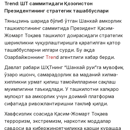
Trend: ШҲТ саммитидаги Қозоғистон
Президентининг стратегик ташаббуслари
Тяньцзинь шаҳрида бўлиб ўтган Шанхай ҳамкорлик
ташкилотининг саммитида Президент Қасим-
Жомарт Тоқаев ташкилот доирасидаги стратегик
шерикликни чуқурлаштиришга қаратилган қатор
ташаббусларни илгари сурди. Бу ҳақда
Озарбайжоннинг
Tren
d агентлиги хабар берди.
Давлат раҳбари ШҲТнинг “Шанхай руҳи”га мувофиқ
ўзаро ишонч, самарадорлик ва маданий хилма-
хилликни ҳурмат қилиш тамойилларини сақлаш
муҳимлигини таъкидлади. У ташкилотни халқаро
мулоқот ва ҳамкорлик учун доимий платформа
сифатида ривожлантиришни таклиф қилди.
Хавфсизлик соҳасида Қасим-Жомарт Тоқаев
терроризм, экстремизм, наркотик моддалар
савдоси ва кибержиноятчиликка қарши курашда