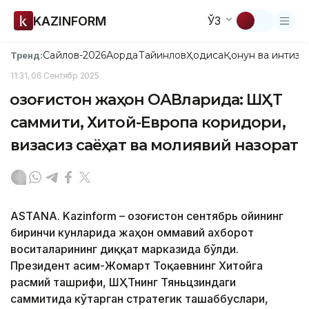
KAZINFORM
ЎЗ
Сайлов-2026
Ақорда
Тайинлов
Ҳодиса
Қонун ва интизо
Тренд:
11:31, 06 Сентябр 2025
Қозоғистон жаҳон ОАВларида: ШҲТ
саммити, Хитой-Европа коридори,
визасиз саёҳат ва молиявий назорат
ASTANA. Kazinform – Қозоғистон сентябрь ойининг
биринчи кунларида жаҳон оммавий ахборот
воситаларининг диққат марказида бўлди.
Президент Қасим-Жомарт Тоқаевнинг Хитойга
расмий ташрифи, ШҲТнинг Тяньцзиндаги
саммитида кўтарган стратегик ташаббуслари,