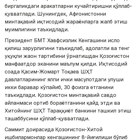
биргаликдаги ҳаракатларни кучайтиришни қўллаб-
қувватлади. Шунингдек, Афғонистонни
минтақавий иқтисодий жараёнларга жалб этиш
муҳимлигини таъкидлади.
Президент БМТ Хавфсизлик Кенгашини ислоҳ
қилиш зарурлигини таъкидлаб, адолатли ва тенг
ҳуқуқли жаҳон тартибини ўрнатишдан Қозоғистон
манфаатдор эканини маълум қилди. Иқтисодий
соҳада Қасим-Жомарт Тоқаев ШҲТ
давлатларининг ялпи ички маҳсулотдаги улуши
икки баравар кўпайиб, 30 фоизга етганини
таъкидлади. Қозоғистон минтақавий савдо
айланмаси ортиб бораётганини қайд этди ва
Хитойнинг ШҲТ Тараққиёт банкини ташкил этиш
ташаббусини қўллаб-қувватлади.
Саммит доирасида Қозоғистон-Хитой
ишбилармонлар кенгашининг 8-йиғилиши бўлиб