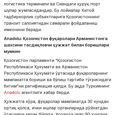
логистика терминали ва Сиандаги қуруқ порт
шулар жумласидандир. Бу лойиҳалар Хитой
тадбиркорлик субъектларига Қозоғистоннинг
транзит салоҳиятидан самарали фойдаланиш
имконини беради.
Anadolu: Қозоғистон фуқаролари Арманистонга
шахсини тасдиқловчи ҳужжат билан боришлари
мумкин
Қозоғистон парламенти “Қозоғистон
Республикаси Ҳукумати ва Арманистон
Республикаси Ҳукумати ўртасида фуқароларнинг
мамлакатга бориши ва бўлиш тартиби тўғрисидаги
битим”ни ратификация қилди. Бу ҳақда Туркиянинг
Anadolu
агентлиги хабар берди.
Ҳужжатга кўра, фуқаролар мамлакатда 30 кундан
ортиқ қолса, ички ишлар органларида рўйхатдан
ўтишлари керак бўлади. Ҳозирда улар 90 кунгача