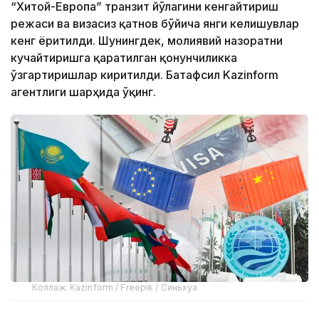
“Хитой-Европа” транзит йўлагини кенгайтириш
режаси ва визасиз қатнов бўйича янги келишувлар
кенг ёритилди. Шунингдек, молиявий назоратни
кучайтиришга қаратилган қонунчиликка
ўзгартиришлар киритилди. Батафсил Kazinform
агентлиги шарҳида ўқинг.
Коллаж: Kazinform / Freepik / Синьхуа