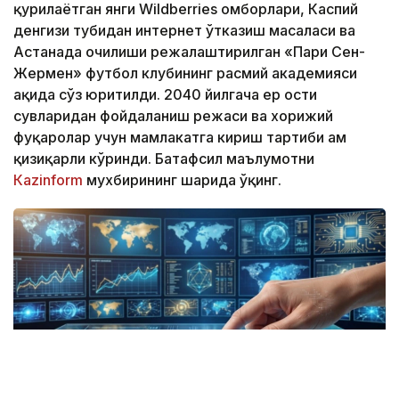
қурилаётган янги Wildberries омборлари, Каспий
денгизи тубидан интернет ўтказиш масаласи ва
Астанада очилиши режалаштирилган «Пари Сен-
Жермен» футбол клубининг расмий академияси
ҳақида сўз юритилди. 2040 йилгача ер ости
сувларидан фойдаланиш режаси ва хорижий
фуқаролар учун мамлакатга кириш тартиби ҳам
қизиқарли кўринди. Батафсил маълумотни
Кazinform
мухбирининг шарҳида ўқинг.