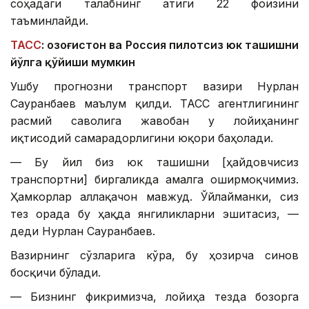
соҳадаги талабнинг атиги 22 фоизини
таъминлайди.
ТАСС
: Қозоғистон ва Россия пилотсиз юк ташишни
йўлга қўйиши мумкин
Ушбу прогнозни транспорт вазири Нурлан
Сауранбаев маълум қилди. ТАСС агентлигининг
расмий саволига жавобан у лойиҳанинг
иқтисодий самарадорлигини юқори баҳолади.
— Бу йил биз юк ташишни [ҳайдовчисиз
транспортни] биргаликда амалга оширмоқчимиз.
Ҳамкорлар аллақачон мавжуд. Ўйлайманки, сиз
тез орада бу ҳақда янгиликларни эшитасиз, —
деди Нурлан Сауранбаев.
Вазирнинг сўзларига кўра, бу ҳозирча синов
босқичи бўлади.
— Бизнинг фикримизча, лойиҳа тезда бозорга