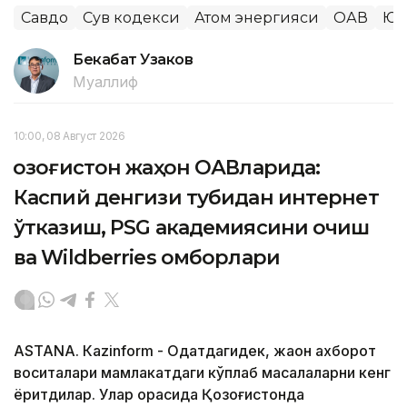
Савдо
Сув кодекси
Атом энергияси
ОАВ
Юк
Бекабат Узаков
Муаллиф
10:00, 08 Август 2026
Қозоғистон жаҳон ОАВларида:
Каспий денгизи тубидан интернет
ўтказиш, PSG академиясини очиш
ва Wildberries омборлари
ASTANА. Кazinform - Одатдагидек, жаҳон ахборот
воситалари мамлакатдаги кўплаб масалаларни кенг
ёритдилар. Улар орасида Қозоғистонда