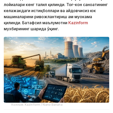
лойиҳалари кенг таҳлил қилинди. Тоғ-кон саноатининг
келажакдаги истиқболлари ва ҳайдовчисиз юк
машиналарини ривожлантириш ҳам муҳокама
қилинди. Батафсил маълумотни
Кazinform
мухбирининг шарҳида ўқинг.
Коллаж: Kazinform / Nano Banana