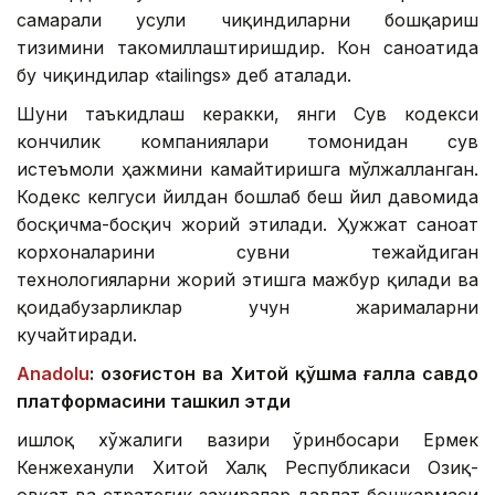
самарали усули чиқиндиларни бошқариш
тизимини такомиллаштиришдир. Кон саноатида
бу чиқиндилар «tailings» деб аталади.
Шуни таъкидлаш керакки, янги Сув кодекси
кончилик компаниялари томонидан сув
истеъмоли ҳажмини камайтиришга мўлжалланган.
Кодекс келгуси йилдан бошлаб беш йил давомида
босқичма-босқич жорий этилади. Ҳужжат саноат
корхоналарини сувни тежайдиган
технологияларни жорий этишга мажбур қилади ва
қоидабузарликлар учун жарималарни
кучайтиради.
Anadolu
: Қозоғистон ва Хитой қўшма ғалла савдо
платформасини ташкил этди
Қишлоқ хўжалиги вазири ўринбосари Ермек
Кенжеханули Хитой Халқ Республикаси Озиқ-