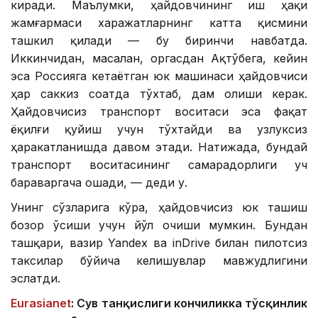
киради. Маълумки, ҳайдовчининг иш ҳақи
жамғармаси харажатларнинг катта қисмини
ташкил қилади — бу биринчи навбатда.
Иккинчидан, масалан, Қоргасдан Ақтўбега, кейин
эса Россияга кетаётган юк машинаси ҳайдовчиси
ҳар саккиз соатда тўхтаб, дам олиши керак.
Ҳайдовчисиз транспорт воситаси эса фақат
ёқилғи қуйиш учун тўхтайди ва узлуксиз
ҳаракатланишда давом этади. Натижада, бундай
транспорт воситасининг самарадорлиги уч
бараваргача ошади, — деди у.
Унинг сўзларига кўра, ҳайдовчисиз юк ташиш
бозор ўсиши учун йўл очиши мумкин. Бундан
ташқари, вазир Yandex ва inDrive билан пилотсиз
таксилар бўйича келишувлар мавжудлигини
эслатди.
Eurasianet
: Сув танқислиги кончиликка тўсқинлик