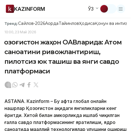
KAZINFORM
ЎЗ
Сайлов-2026
Ақорда
Тайинлов
Ҳодиса
Қонун ва интизо
Тренд:
10:00, 23 Май 2026
Қозоғистон жаҳон ОАВларида: Атом
саноатини ривожлантириш,
пилотсиз юк ташиш ва янги савдо
платформаси
ASTANА. Кazinform – Бу ҳафта глобал онлайн
нашрлар Қозоғистон ҳақидаги янгиликларни кенг
ёритди. Хитой билан ҳамкорликда ишлаб чиқилган
ғалла савдо платформасининг яратилиши, ядро
саноатида маҳаллий технологиялар улушини ошириш