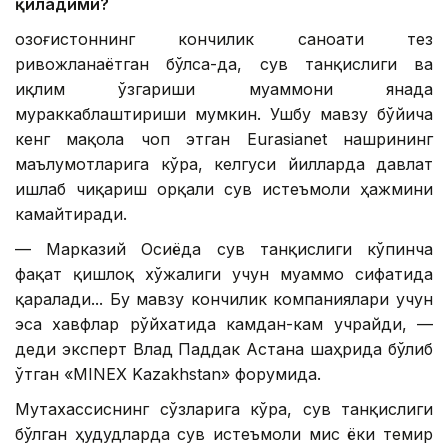
қиладими?
Қозоғистоннинг кончилик саноати тез
ривожланаётган бўлса-да, сув танқислиги ва
иқлим ўзгариши муаммони янада
мураккаблаштириши мумкин. Ушбу мавзу бўйича
кенг мақола чоп этган Eurasianet нашрининг
маълумотларига кўра, келгуси йилларда давлат
ишлаб чиқариш орқали сув истеъмоли ҳажмини
камайтиради.
— Марказий Осиёда сув танқислиги кўпинча
фақат қишлоқ хўжалиги учун муаммо сифатида
қаралади... Бу мавзу кончилик компаниялари учун
эса хавфлар рўйхатида камдан-кам учрайди, —
деди эксперт Влад Паддак Астана шаҳрида бўлиб
ўтган «MINEX Kazakhstan» форумида.
Мутахассиснинг сўзларига кўра, сув танқислиги
бўлган ҳудудларда сув истеъмоли мис ёки темир