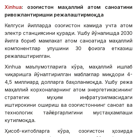
Xinhua
: Қозоғистон маҳаллий атом саноатини
ривожлантиришни режалаштирмоқда
Келгуси йилларда Қозоғистон камида учта атом
электр станциясини қуради. Ушбу йўналишда 2030
йилга бориб мамлакат атом саноатида маҳаллий
компонентлар улушини 30 фоизга етказиш
режалаштирилган.
Xinhua маълумотларига кўра, маҳаллий ишлаб
чиқаришга йўналтирилган маблағлар миқдори 4-
4,5 миллиард долларга баҳоланмоқда. Ушбу режа
маҳаллий корхоналарнинг атом энергетикасининг
стратегик муҳим инфратузилмасидаги
иштирокини ошириш ва Қозоғистоннинг саноат ва
технологик тайёргарлигини мустаҳкамлаши
кутилмоқда.
Ҳисоб-китобларга кўра, Қозоғистон ҳозирда