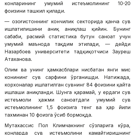
конларининг умумий истеъмолининг 10-20
фоизини ташкил қилади.
— Қозоғистоннинг кончилик секторида қанча сув
ишлатилишини аниқ аниқлаш қийин. Бунинг
сабаби, расмий статистика бутун саноат учун
умумий маънода тақдим этилади, — дейди
Назарбоев университети тадқиқотчиси Зауреш
Атаханова.
Олим ва унинг ҳамкасблари нисбатан янги мис
конининг сув сарфини ўрганишди. Натижада,
корхоналар ишлатилган сувнинг 84 фоизини қайта
ишлаши аниқланди. Шунга қарамай, у ердаги сув
истеъмоли ҳажми саноатдаги умумий сув
истеъмолининг 1,5 фоизига тенг ва ҳар йили
тахминан 10 фоизга ўсиб бормоқда.
Мутахассис Пол Климчакнинг сўзларига кўра,
конларда сув истеъмолини камайтиришнинг