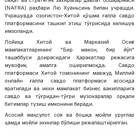
овқат ва стратегик захиралар давлат бошқармаси
(NAFRA) раҳбари Лю Хуаньсинь билан учрашди.
Учрашувда Қозоғистон-Хитой қўшма ғалла савдо
платформасини ташкил этиш тўғрисида келишув
имзоланди.
Лойиҳа Хитой ва Марказий Осиё
мамлакатларининг "Бир макон, бир йўл"
ташаббуси доирасидаги Ҳаракатлар режасига
мувофиқ амалга оширилмоқда. Савдо
платформаси Хитой томонининг мавжуд Миллий
онлайн ғалла савдо платформаси асосида
яратилади ва икки мамлакат бизнес вакилларига
савдо ва тўғридан-тўғри музокаралар орқали
битимлар тузиш имконини беради.
Асосий маҳсулот соя ва бошқа мойли уруғлар
ҳамда мойли экинлар бўлиши режалаштирилган.