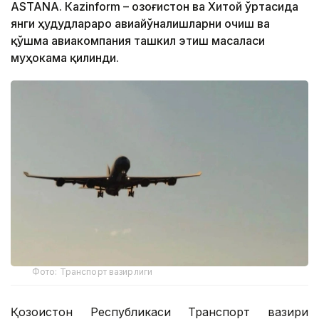
ASTANА. Кazinform – Қозоғистон ва Хитой ўртасида
янги ҳудудлараро авиайўналишларни очиш ва
қўшма авиакомпания ташкил этиш масаласи
муҳокама қилинди.
Фото: Транспорт вазирлиги
Қозоғистон Республикаси Транспорт вазири