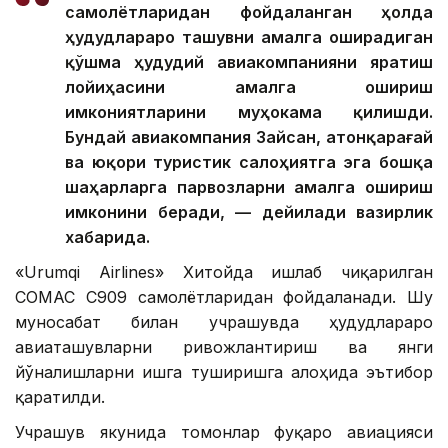
самолётларидан фойдаланган ҳолда
ҳудудлараро ташувни амалга оширадиган
қўшма ҳудудий авиакомпанияни яратиш
лойиҳасини амалга ошириш
имкониятларини муҳокама қилишди.
Бундай авиакомпания Зайсан, Қатонқарағай
ва юқори туристик салоҳиятга эга бошқа
шаҳарларга парвозларни амалга ошириш
имконини беради, — дейилади вазирлик
хабарида.
«Urumqi Airlines» Хитойда ишлаб чиқарилган
COMAC C909 самолётларидан фойдаланади. Шу
муносабат билан учрашувда ҳудудлараро
авиаташувларни ривожлантириш ва янги
йўналишларни ишга туширишга алоҳида эътибор
қаратилди.
Учрашув якунида томонлар фуқаро авиацияси