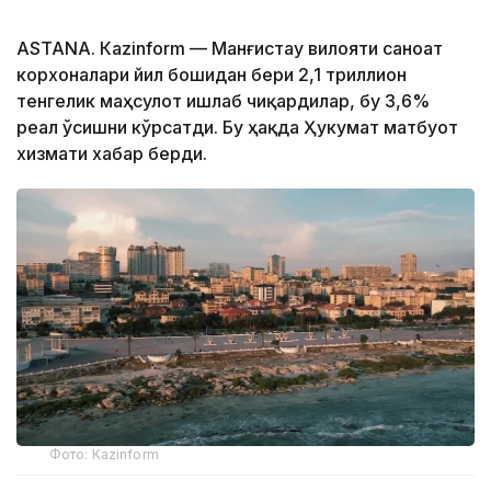
ASTANА. Кazinform — Манғистау вилояти саноат
корхоналари йил бошидан бери 2,1 триллион
тенгелик маҳсулот ишлаб чиқардилар, бу 3,6%
реал ўсишни кўрсатди. Бу ҳақда Ҳукумат матбуот
хизмати хабар берди.
Фото: Kazinform