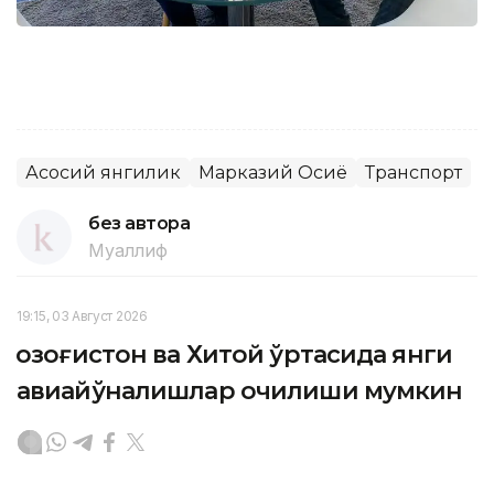
Асосий янгилик
Марказий Осиё
Транспорт
без автора
Муаллиф
19:15, 03 Август 2026
Қозоғистон ва Хитой ўртасида янги
авиайўналишлар очилиши мумкин