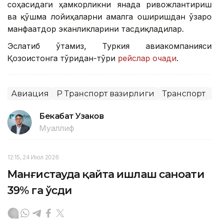
соҳасидаги ҳамкорликни янада ривожлантириш
ва қўшма лойиҳаларни амалга оширишдан ўзаро
манфаатдор эканликларини тасдиқладилар.
Эслатиб ўтамиз, Туркия авиакомпанияси
Қозоғистонга тўғридан-тўғри
рейслар очади
.
Авиация
ҚР Транспорт вазирлиги
Транспорт
Х
Бекабат Узаков
Муаллиф
12:15, 24 Июл 2026
Манғистауда қайта ишлаш саноати
39% га ўсди