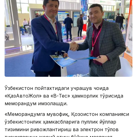
Ўзбекистон пойтахтидаги учрашув чоғида
«ҚазАвтоЖол» ва «В-Тес» ҳамкорлик тўғрисида
меморандум имзолашди.
«Меморандумга мувофиқ, Қозоғистон компанияси
ўзбекистонлик ҳамкасбларига пуллик йўллар
тизимини ривожлантириш ва электрон тўлов