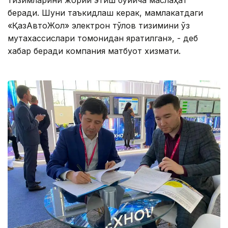
тизимларини жорий этиш бўйича маслаҳат
беради. Шуни таъкидлаш керак, мамлакатдаги
«ҚазАвтоЖол» электрон тўлов тизимини ўз
мутахассислари томонидан яратилган», - деб
хабар беради компания матбуот хизмати.