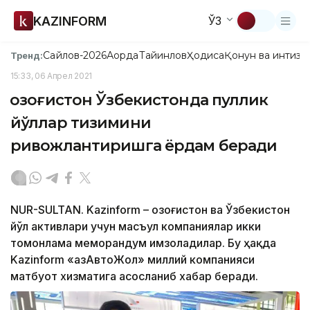
KAZINFORM
ЎЗ
Сайлов-2026
Ақорда
Тайинлов
Ҳодиса
Қонун ва интизо
Тренд:
15:33, 06 Апрел 2021
Қозоғистон Ўзбекистонда пуллик
йўллар тизимини
ривожлантиришга ёрдам беради
NUR-SULTAN. Kazinform – Қозоғистон ва Ўзбекистон
йўл активлари учун масъул компаниялар икки
томонлама меморандум имзоладилар. Бу ҳақда
Kazinform «ҚазАвтоЖол» миллий компанияси
матбуот хизматига асосланиб хабар беради.