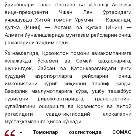
ўринбосари Талғат Ластаев ва «Urumqi Airlines»
вице-президенти Чжан Лян ўртасидаги
учрашувда Хитой томони Урумчи -— Қарағанди,
Қулжа (Инин) — Астана ва Қулжа (Инин) —
Алмати йўналишларида мунтазам рейсларни очиш
режаларини тақдим этди.
Ўз навбатида, Қозоғистон томони авиакомпанияга
келажакда Ўскемен ва Семей шаҳарларига,
шунингдек, Зайсан ва Қатонкарагайдаги янги
ҳудудий аэропортларга рейсларни очиш
имкониятини кўриб чиқишни таклиф қилди.
Вазирлик маълумотларига кўра, ушбу ташаббус
туризмни ривожлантиришга, транспортнинг
қулайлигини оширишга ва Қозоғистон ва Хитой
ўртасидаги савдо-иқтисодий алоқаларни
мустаҳкамлашга ҳисса қўшади.
– Томонлар Қозоғистонда CОМАC