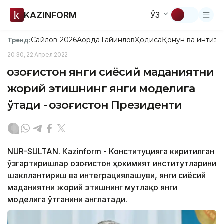
KAZINFORM
ЎЗ
Сайлов-2026
Ақорда
Тайинлов
Ҳодиса
Қонун ва интизо
Тренд:
20:30, 22 Апрел 2022
Қозоғистон янги сиёсий маданиятни
жорий этишнинг янги моделига
ўтади - Қозоғистон Президенти
NUR-SULTAN. Кazinform - Конституцияга киритилган
ўзгартиришлар Қозоғистон ҳокимият институтларини
шакллантириш ва интеграциялашуви, янги сиёсий
маданиятни жорий этишнинг мутлақо янги
моделига ўтганини англатади.