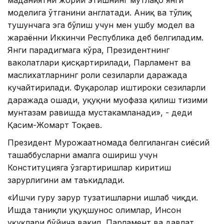
моделига ўтганини англатади. Аниқ ва тўлиқ
тушунчага эга бўлиш учун мен ушбу модел ва
жараённи Иккинчи Республика деб белгиладим.
Янги парадигмага кўра, Президентнинг
ваколатлари қисқартирилади, Парламент ва
маслихатларнинг роли сезиларли даражада
кучайтирилади. Фуқаролар иштироки сезиларли
даражада ошади, ҳуқуқни муҳофаза қилиш тизими
мунтазам равишда мустаҳкамланади», - деди
Қасим-Жомарт Тоқаев.
Президент Мурожаатномада белгиланган сиёсий
ташаббусларни амалга ошириш учун
Конституцияга ўзгартиришлар киритиш
зарурлигини ҳам таъкидлади.
«Ишчи гуруҳ зарур тузатишларни ишлаб чиқди.
Ишда таниқли ҳуқуқшунос олимлар, Инсон
ҳуқуқлари бўйича вакил, Парламент ва давлат