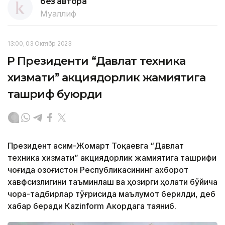
без автора
Муаллиф
13:00, 03 Октябр 2023
ҚР Президенти “Давлат техника
хизмати” акциядорлик жамиятига
ташриф буюрди
Президент Қасим-Жомарт Тоқаевга “Давлат
техника хизмати” акциядорлик жамиятига ташрифи
чоғида Қозоғистон Республикасининг ахборот
хавфсизлигини таъминлаш ва ҳозирги ҳолати бўйича
чора-тадбирлар тўғрисида маълумот берилди, деб
хабар беради Каzinform Акордага таяниб.