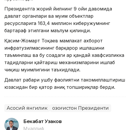
Президентга жорий йилнинг 9 ойи давомида
давлат органлари ва муҳим объектлар
ресурсларига 163,4 миллион киберҳужумнинг
бартараф этилгани маълум қилинди.
Қасим-Жомарт Тоқаев мамлакат ахборот
инфратузилмасининг барқарор ишлашини
таъминлаш ва бу соҳадаги ҳар қандай хавфсизликка
таҳдидларни қайтариш механизмларини ишлаб
чиқиш муҳимлигини таъкидлади.
Давлат раҳбари ушбу фаолиятни такомиллаштириш
юзасидан бир қатор аниқ топшириқлар берди.
Асосий янгилик
Қозоғистон Президенти
Бекабат Узаков
Муаллиф