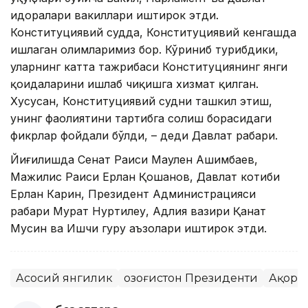
идоралари вакиллари иштирок этди.
Конституциявий судда, Конституциявий кенгашда
ишлаган олимларимиз бор. Кўриниб турибдики,
уларнинг катта тажрибаси Конституциянинг янги
қоидаларини ишлаб чиқишга хизмат қилган.
Хусусан, Конституциявий судни ташкил этиш,
унинг фаолиятини тартибга солиш борасидаги
фикрлар фойдали бўлди, – деди Давлат раҳбари.
Йиғилишда Сенат Раиси Маулен Ашимбаев,
Мажилис Раиси Ерлан Қошанов, Давлат котиби
Ерлан Карин, Президент Администрацияси
раҳбари Мурат Нуртилеу, Адлия вазири Қанат
Мусин ва Ишчи гуруҳ аъзолари иштирок этди.
Асосий янгилик
Қозоғистон Президенти
Ақорд