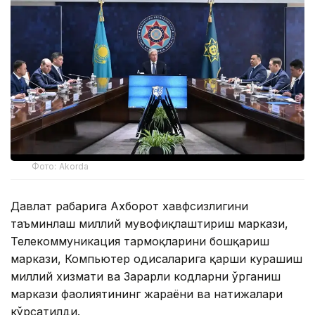
Фото: Akorda
Давлат раҳбарига Ахборот хавфсизлигини
таъминлаш миллий мувофиқлаштириш маркази,
Телекоммуникация тармоқларини бошқариш
маркази, Компьютер ҳодисаларига қарши курашиш
миллий хизмати ва Зарарли кодларни ўрганиш
маркази фаолиятининг жараёни ва натижалари
кўрсатилди.