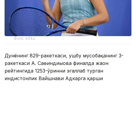
Фото: ktf.kz
Дунёнинг 829-ракеткаси, ушбу мусобақанинг 3-
ракеткаси А. Саөиндиыова финалда жаҳон
рейтингида 1253-ўринни эгаллаб турган
ҳиндистонлик Вайшнави Адкарга қарши
чемпионлик учун кураш олиб борди.
Биринчи партия кескин курашлар остида ўтди,
Аружан тай-брейкда муваффақиятли ўйнади - 7:6
(8:6).
Иккинчи сетда қозоғистонлик ёш теннисчи
рақибига ҳеч қандай имконият қолдирмади - 6:0.