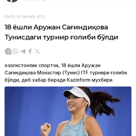
09:05, 18 Сентябр 2023
18 ёшли Аружан Сағиндиқова
Тунисдаги турнир ғолиби бўлди
Қозоғистонлик спортчи, 18 ёшли Аружан
Сағиндиқова Монастир (Тунис) ITF турнири ғолиби
бўлди, деб хабар беради Каzinform мухбири.