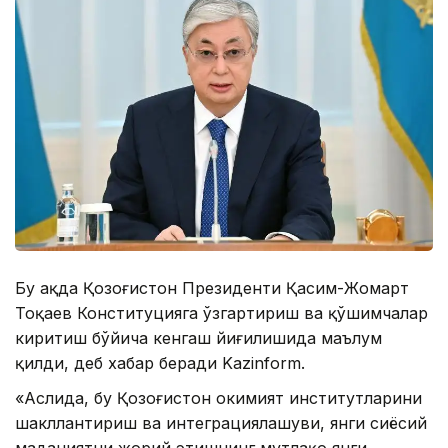
Бу ҳақда Қозоғистон Президенти Қасим-Жомарт
Тоқаев Конституцияга ўзгартириш ва қўшимчалар
киритиш бўйича кенгаш йиғилишида маълум
қилди, деб хабар беради Kazinform.
«Аслида, бу Қозоғистон ҳокимият институтларини
шакллантириш ва интеграциялашуви, янги сиёсий
маданиятни жорий этишнинг мутлақо янги