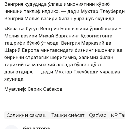
Венгрия ҳудудида қўллаш имкониятини кўриб
чиқишни таклиф қилдик», — деди Мухтар Тлеуберди
Венгрия Молия вазири билан учрашув якунида.
«Кеча ва бугун Венгрия Бош вазири ўринбосари –
Молия вазири Михай Варганинг Қозоғистонга
ташрифи бўлиб ўтмоқда. Венгрия Марказий ва
Шарқий Европа минтақасидаги бизнинг ишончли ва
биринчи стратегик шеригимиз, халқимиз билан
тарихий ва маънавий алоқада бўлган дўст
давлатдир», — деди Мухтар Тлеуберди учрашув
якунида.
Муаллиф: Серик Сабеков
Соғлиқни сақлаш
Ташқи сиёсат
QazVac
ҚР Таш
без автора