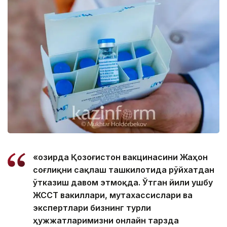
«Ҳозирда Қозоғистон вакцинасини Жаҳон
соғлиқни сақлаш ташкилотида рўйхатдан
ўтказиш давом этмоқда. Ўтган йили ушбу
ЖССТ вакиллари, мутахассислари ва
экспертлари бизнинг турли
ҳужжатларимизни онлайн тарзда