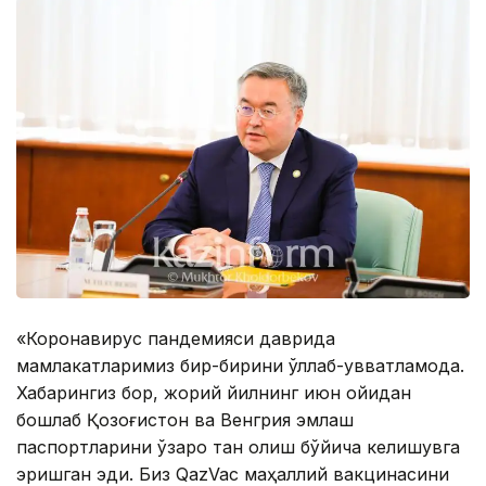
«Коронавирус пандемияси даврида
мамлакатларимиз бир-бирини қўллаб-қувватламоқда.
Хабарингиз бор, жорий йилнинг июн ойидан
бошлаб Қозоғистон ва Венгрия эмлаш
паспортларини ўзаро тан олиш бўйича келишувга
эришган эди. Биз QazVac маҳаллий вакцинасини