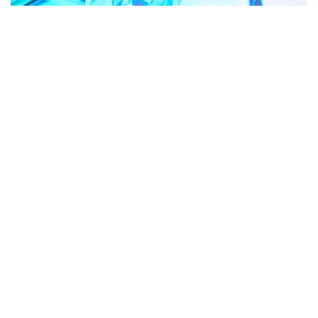
«Биз тизимли равишда маҳаллий вакцинани ЖССТ
рўйхатидан ўтказиш устида ишлаяпмиз.
Вакциналарни сертификатлаш учун халқаро
талаблар мавжуд. Ўтган йили ЖССТ
мутахассислари келган ва бу йил улар онлайн
аудит ўтказдилар. Энди биз уларни кузда