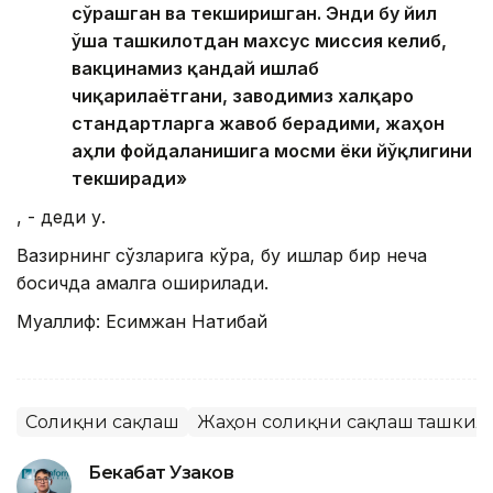
сўрашган ва текширишган. Энди бу йил
ўша ташкилотдан махсус миссия келиб,
вакцинамиз қандай ишлаб
чиқарилаётгани, заводимиз халқаро
стандартларга жавоб берадими, жаҳон
аҳли фойдаланишига мосми ёки йўқлигини
текширади»
, - деди у.
Вазирнинг сўзларига кўра, бу ишлар бир неча
босқичда амалга оширилади.
Муаллиф: Есимжан Нақтибай
Соғлиқни сақлаш
Жаҳон соғлиқни сақлаш ташкил
Бекабат Узаков