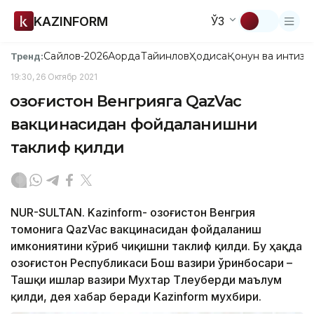
KAZINFORM
ЎЗ
Сайлов-2026
Ақорда
Тайинлов
Ҳодиса
Қонун ва интизо
Тренд:
19:30, 26 Октябр 2021
Қозоғистон Венгрияга QazVac
вакцинасидан фойдаланишни
таклиф қилди
NUR-SULTAN. Kazinform- Қозоғистон Венгрия
томонига QazVac вакцинасидан фойдаланиш
имкониятини кўриб чиқишни таклиф қилди. Бу ҳақда
Қозоғистон Республикаси Бош вазири ўринбосари –
Ташқи ишлар вазири Мухтар Тлеуберди маълум
қилди, дея хабар беради Kazinform мухбири.