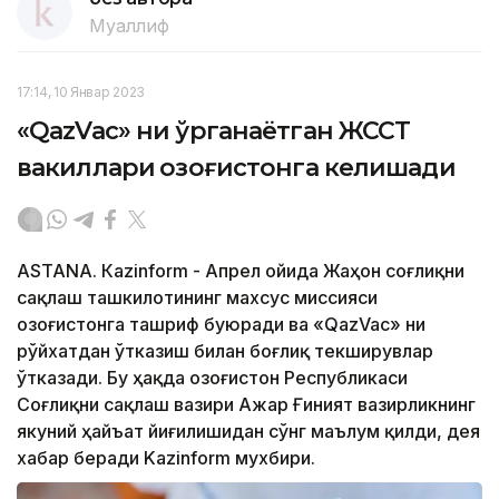
Муаллиф
17:14, 10 Январ 2023
«QazVac» ни ўрганаётган ЖССТ
вакиллари Қозоғистонга келишади
ASTANА. Кazinform - Апрел ойида Жаҳон соғлиқни
сақлаш ташкилотининг махсус миссияси
Қозоғистонга ташриф буюради ва «QazVac» ни
рўйхатдан ўтказиш билан боғлиқ текширувлар
ўтказади. Бу ҳақда Қозоғистон Республикаси
Соғлиқни сақлаш вазири Ажар Ғиният вазирликнинг
якуний ҳайъат йиғилишидан сўнг маълум қилди, дея
хабар беради Kazinform мухбири.