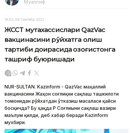
Муаллиф
16:53, 09 Сентябр 2022
ЖССТ мутахассислари QazVac
вакцинасини рўйхатга олиш
тартиби доирасида Қозоғистонга
ташриф буюришади
NUR-SULTAN. Kazinform - QazVac маҳаллий
вакцинасини Жаҳон соғлиқни сақлаш ташкилоти
томонидан рўйхатдан ўтказиш масаласи қайси
босқичда? Бу ҳақда ҚР Соғлиыни сақлаш вазири
маълум қилди, деб хабар беради Kazinform
мухбири.