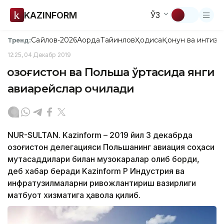
KAZINFORM
ЎЗ
Сайлов-2026
Ақорда
Тайинлов
Ҳодиса
Қонун ва интизо
Тренд:
12:25, 04 Декабр 2019
Қозоғистон ва Польша ўртасида янги
авиарейслар очилади
NUR-SULTAN. Kazinform – 2019 йил 3 декабрда
Қозоғистон делегацияси Польшанинг авиация соҳаси
мутасаддилари билан музокаралар олиб борди,
деб хабар беради Kazinform ҚР Индустрия ва
инфратузилмаларни ривожлантириш вазирлиги
матбуот хизматига ҳавола қилиб.