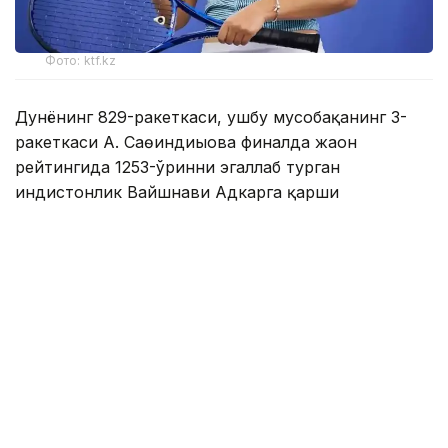
Фото: ktf.kz
Дунёнинг 829-ракеткаси, ушбу мусобақанинг 3-
ракеткаси А. Саөиндиыова финалда жаҳон
рейтингида 1253-ўринни эгаллаб турган
ҳиндистонлик Вайшнави Адкарга қарши
чемпионлик учун кураш олиб борди.
Биринчи партия кескин курашлар остида ўтди,
Аружан тай-брейкда муваффақиятли ўйнади - 7:6
(8:6).
Иккинчи сетда қозоғистонлик ёш теннисчи
рақибига ҳеч қандай имконият қолдирмади - 6:0.
Шу тариқа Аружан Сағиндиқова муҳим ғалабага
эришди.