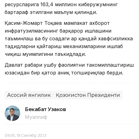
ресурсларига 163,4 миллион киберҳужумнинг
бартараф этилгани маълум қилинди.
Қасим-Жомарт Тоқаев мамлакат ахборот
инфратузилмасининг барқарор ишлашини
таъминлаш ва бу соҳадаги ҳар қандай хавфсизликка
таҳдидларни қайтариш механизмларини ишлаб
чиқиш муҳимлигини таъкидлади.
Давлат раҳбари ушбу фаолиятни такомиллаштириш
юзасидан бир қатор аниқ топшириқлар берди.
Асосий янгилик
Қозоғистон Президенти
Бекабат Узаков
Муаллиф
09:05, 18 Сентябр 2023