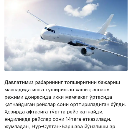
Давлатимиз раҳбарининг топшириғини бажариш
мақсадида ишга туширилган «ашық аспан»
режими доирасида икки мамлакат ўртасида
қатнайдиган рейслар сони орттириладиган бўлди.
Ҳозирда ҳафтасига тўртта рейс қатнайди,
эндиликда рейслар сони 14тага етказилади.
жумладан, Нур-Султан-Варшава йўналиши ҳар