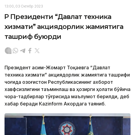
13:00, 03 Октябр 2023
ҚР Президенти “Давлат техника
хизмати” акциядорлик жамиятига
ташриф буюрди
Президент Қасим-Жомарт Тоқаевга “Давлат
техника хизмати” акциядорлик жамиятига ташрифи
чоғида Қозоғистон Республикасининг ахборот
хавфсизлигини таъминлаш ва ҳозирги ҳолати бўйича
чора-тадбирлар тўғрисида маълумот берилди, деб
хабар беради Каzinform Акордага таяниб.