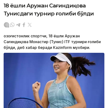
18 ёшли Аружан Сағиндиқова
Тунисдаги турнир ғолиби бўлди
Қозоғистонлик спортчи, 18 ёшли Аружан
Сағиндиқова Монастир (Тунис) ITF турнири ғолиби
бўлди, деб хабар беради Каzinform мухбири.