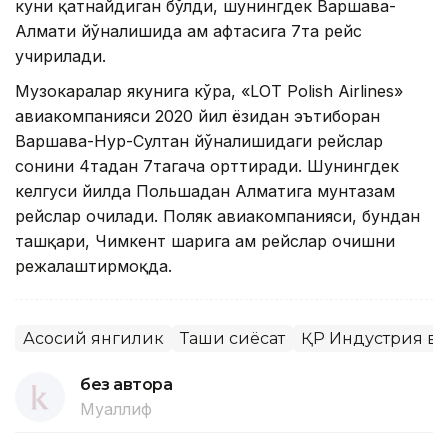
куни қатнайдиган бўлди, шунингдек Варшава-
Алмати йўналишида ҳам ҳафтасига 7та рейс
учирилади.
Музокаралар якунига кўра, «LOT Polish Airlines»
авиакомпанияси 2020 йил ёзидан эътиборан
Варшава-Нур-Султан йўналишидаги рейслар
сонини 4тадан 7тагача орттиради. Шунингдек
келгуси йилда Польшадан Алматига мунтазам
рейслар очилади. Поляк авиакомпанияси, бундан
ташқари, Чимкент шаҳрига ҳам рейслар очишни
режалаштирмоқда.
Асосий янгилик
Ташқи сиёсат
ҚР Индустрия в
без автора
Муаллиф