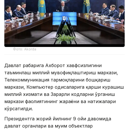
Фото: Akorda
Давлат раҳбарига Ахборот хавфсизлигини
таъминлаш миллий мувофиқлаштириш маркази,
Телекоммуникация тармоқларини бошқариш
маркази, Компьютер ҳодисаларига қарши курашиш
миллий хизмати ва Зарарли кодларни ўрганиш
маркази фаолиятининг жараёни ва натижалари
кўрсатилди.
Президентга жорий йилнинг 9 ойи давомида
давлат органлари ва муҳим объектлар