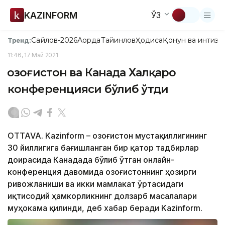
KAZINFORM
ЎЗ
Сайлов-2026
Ақорда
Тайинлов
Ҳодиса
Қонун ва интизо
Тренд:
11:46, 17 Май 2021
Қозоғистон ва Канада Халқаро
конференцияси бўлиб ўтди
OTTAVA. Kazinform – Қозоғистон мустақиллигининг
30 йиллигига бағишланган бир қатор тадбирлар
доирасида Канадада бўлиб ўтган онлайн-
конференция давомида Қозоғистоннинг ҳозирги
ривожланиши ва икки мамлакат ўртасидаги
иқтисодий ҳамкорликнинг долзарб масалалари
муҳокама қилинди, деб хабар беради Kazinform.