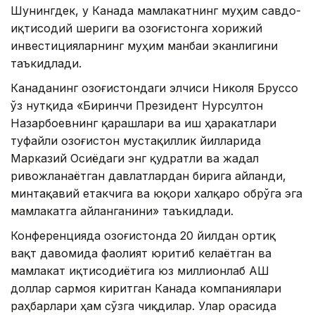
Шунингдек, у Канада мамлакатнинг муҳим савдо-
иқтисодий шериги ва Қозоғистонга хорижий
инвестицияларнинг муҳим манбаи эканлигини
таъкидлади.
Канаданинг Қозоғистондаги элчиси Николя Бруссо
ўз нутқида «Биринчи Президент Нурсултон
Назарбоевнинг қарашлари ва иш ҳаракатлари
туфайли Қозоғистон мустақиллик йилларида
Марказий Осиёдаги энг қудратли ва жадал
ривожланаётган давлатлардан бирига айланди,
минтақавий етакчига ва юқори халқаро обрўга эга
мамлакатга айланганини» таъкидлади.
Конференцияда Қозоғистонда 20 йилдан ортиқ
вақт давомида фаолият юритиб келаётган ва
мамлакат иқтисодиётига юз миллионлаб АҚШ
доллар сармоя киритган Канада компаниялари
раҳбарлари ҳам сўзга чиқдилар. Улар орасида