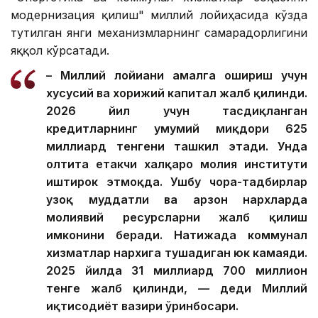
модернизация қилиш" миллий лойиҳасида кўзда
тутилган янги механизмларнинг самарадорлигини
яққол кўрсатади.
– Миллий лойиҳани амалга ошириш учун
хусусий ва хорижий капитал жалб қилинди.
2026 йил учун тасдиқланган
кредитларнинг умумий миқдори 625
миллиард тенгени ташкил этади. Унда
олтита етакчи халқаро молия институти
иштирок этмоқда. Ушбу чора-тадбирлар
узоқ муддатли ва арзон нархларда
молиявий ресурсларни жалб қилиш
имконини беради. Натижада коммунал
хизматлар нархига тушадиган юк камаяди.
2025 йилда 31 миллиард 700 миллион
тенге жалб қилинди, — деди Миллий
иқтисодиёт вазири ўринбосари.