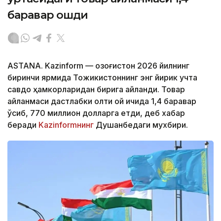
баравар ошди
ASTANA. Kazinform — Қозоғистон 2026 йилнинг
биринчи ярмида Тожикистоннинг энг йирик учта
савдо ҳамкорларидан бирига айланди. Товар
айланмаси дастлабки олти ой ичида 1,4 баравар
ўсиб, 770 миллион долларга етди, деб хабар
беради
Kazinformнинг
Душанбедаги мухбири.