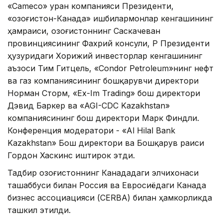
«Cameco» уран компанияси Президенти,
«Қозоғистон-Канада» ишбилармонлар кенгашининг
ҳамраиси, Қозоғистоннинг Саскачеван
провинциясининг Фахрий консули, ҚР Президенти
ҳузуридаги Хорижий инвесторлар кенгашининг
аъзоси Тим Гитцель, «Condor Petroleum»нинг нефт
ва газ компаниясининг бошқарувчи директори
Норман Сторм, «Ex-Im Trading» бош директори
Дэвид Баркер ва «AGI-CDC Kazakhstan»
компаниясининг бош директори Марк Финдли.
Конференция модератори - «Al Hilal Bank
Kazakhstan» Бош директори ва Бошқарув раиси
Гордон Хаскинс иштирок этди.
Тадбир Қозоғистоннинг Канададаги элчихонаси
ташаббуси билан Россия ва Евросиёдаги Канада
бизнес ассоциацияси (CERBA) билан ҳамкорликда
ташкил этилди.