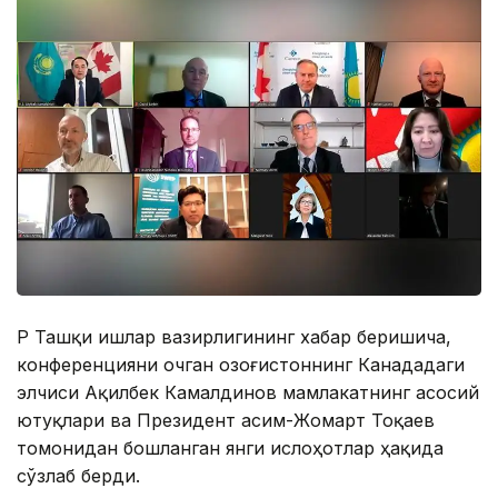
ҚР Ташқи ишлар вазирлигининг хабар беришича,
конференцияни очган Қозоғистоннинг Канададаги
элчиси Ақилбек Камалдинов мамлакатнинг асосий
ютуқлари ва Президент Қасим-Жомарт Тоқаев
томонидан бошланган янги ислоҳотлар ҳақида
сўзлаб берди.