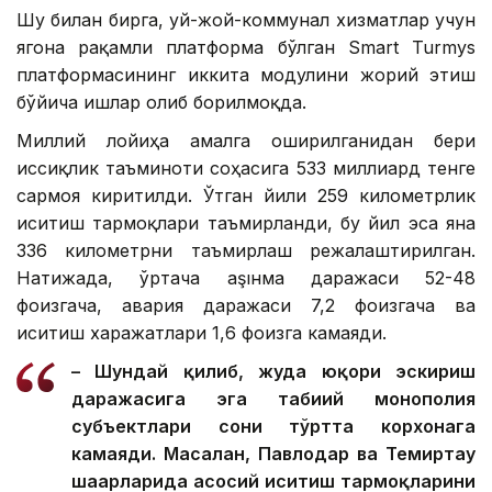
Шу билан бирга, уй-жой-коммунал хизматлар учун
ягона рақамли платформа бўлган Smart Turmys
платформасининг иккита модулини жорий этиш
бўйича ишлар олиб борилмоқда.
Миллий лойиҳа амалга оширилганидан бери
иссиқлик таъминоти соҳасига 533 миллиард тенге
сармоя киритилди. Ўтган йили 259 километрлик
иситиш тармоқлари таъмирланди, бу йил эса яна
336 километрни таъмирлаш режалаштирилган.
Натижада, ўртача аşıнма даражаси 52-48
фоизгача, авария даражаси 7,2 фоизгача ва
иситиш харажатлари 1,6 фоизга камаяди.
– Шундай қилиб, жуда юқори эскириш
даражасига эга табиий монополия
субъектлари сони тўртта корхонага
камаяди. Масалан, Павлодар ва Темиртау
шаҳарларида асосий иситиш тармоқларини