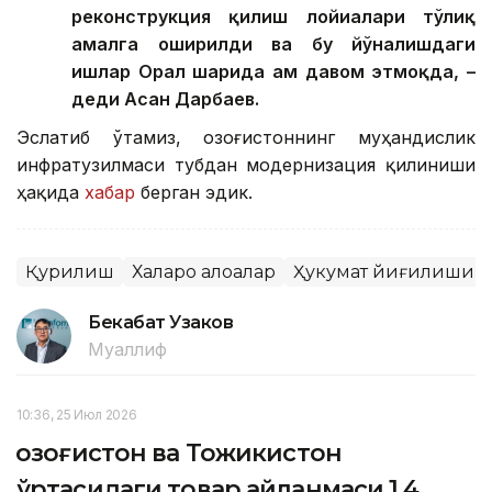
реконструкция қилиш лойиҳалари тўлиқ
амалга оширилди ва бу йўналишдаги
ишлар Орал шаҳрида ҳам давом этмоқда, –
деди Асан Дарбаев.
Эслатиб ўтамиз, Қозоғистоннинг муҳандислик
инфратузилмаси тубдан модернизация қилиниши
ҳақида
хабар
берган эдик.
Қурилиш
Халқаро алоқалар
Ҳукумат йиғилиши
Бекабат Узаков
Муаллиф
10:36, 25 Июл 2026
Қозоғистон ва Тожикистон
ўртасидаги товар айланмаси 1,4