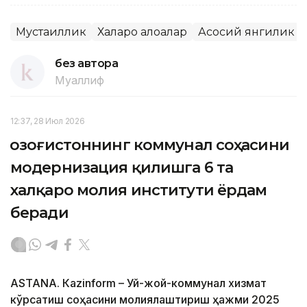
Мустақиллик
Халқаро алоқалар
Асосий янгилик
без автора
Муаллиф
12:37, 28 Июл 2026
Қозоғистоннинг коммунал соҳасини
модернизация қилишга 6 та
халқаро молия институти ёрдам
беради
ASTANА. Кazinform – Уй-жой-коммунал хизмат
кўрсатиш соҳасини молиялаштириш ҳажми 2025