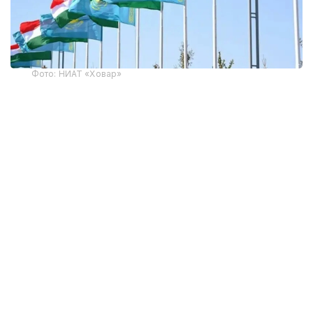
Фото: НИАТ «Ховар»
Тожикистон Статистика агентлигининг
маълумотларига кўра, Тожикистоннинг жорий
йилнинг январь-июнь ойларидаги ташқи савдо
айланмаси 6,82 миллиард долларни ташкил этди,
бу ўтган йилнинг шу даврига нисбатан 44,2 фоизга
кўп. Мамлакат 124 та давлат, жумладан, 10 та
МДҲ давлатлари билан савдо қилади.
Хитой Тожикистоннинг етакчи савдо ҳамкори
ҳисобланади. Икки мамлакат ўртасидаги товар
айланмаси йилнинг биринчи ярмида 1,5 баравар
ўсиб, 1,78 миллиард долларга етди.