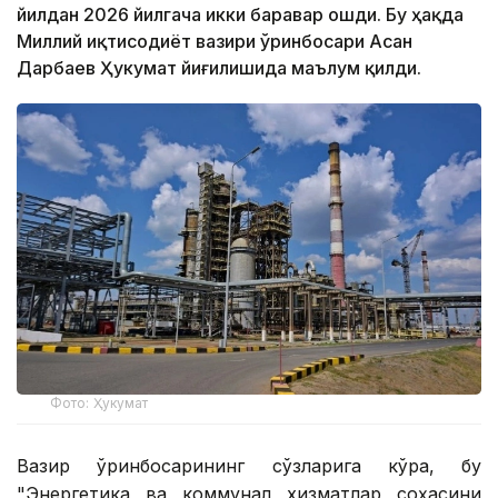
йилдан 2026 йилгача икки баравар ошди. Бу ҳақда
Миллий иқтисодиёт вазири ўринбосари Асан
Дарбаев Ҳукумат йиғилишида маълум қилди.
Фото: Ҳукумат
Вазир ўринбосарининг сўзларига кўра, бу
"Энергетика ва коммунал хизматлар соҳасини