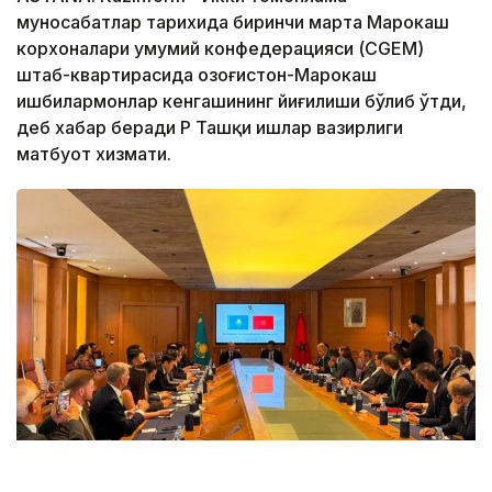
муносабатлар тарихида биринчи марта Марокаш
корхоналари умумий конфедерацияси (CGEM)
штаб-квартирасида Қозоғистон-Марокаш
ишбилармонлар кенгашининг йиғилиши бўлиб ўтди,
деб хабар беради ҚР Ташқи ишлар вазирлиги
матбуот хизмати.
Фото: ҚР Ташқи ишлар вазирлиги матбуот хизмати