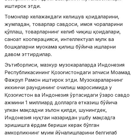
иштирок этди.
Томонлар келажакдаги келишув қоидаларини,
жумладан, товарлар савдоси, ҳимоя чораларини
қўллаш, товарларнинг келиб чиқиш қоидалари,
саноат кооперацияси, интеллектуал мулк ва
бошқаларни муҳокама қилиш бўйича ишларни
давом эттирдилар.
Эътиборлиси, мазкур музокараларда Индонезия
Республикасининг Қозоғистондаги элчиси Моҳамад
Фажрул Раҳмон иштирок этди. Музокараларнинг
иккинчи раундининг очилиш маросимида у
Қозоғистон ва Индонезия ўртасидаги ўзаро савдо
ҳажмини 1 миллиард долларга етказиш бўйича
улкан мақсадни эълон қилди, шунингдек,
Индонезия нуқтаи назаридан ушбу мақсадга
эришишга ёрдам бериши керак бўлган
ҳамкорликнинг муҳим йўналишларини белгилаб