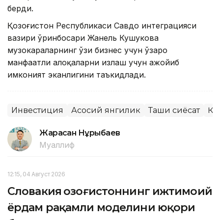
берди.
Қозоғистон Республикаси Савдо интеграцияси
вазири ўринбосари Жанель Кушукова
музокараларнинг ўзи бизнес учун ўзаро
манфаатли алоқаларни излаш учун ажойиб
имконият эканлигини таъкидлади.
Инвестиция
Асосий янгилик
Ташқи сиёсат
ҚР
Жарасқан Нұрыбаев
Муаллиф
12:15, 04 Август 2026
Словакия Қозоғистоннинг ижтимоий
ёрдам рақамли моделини юқори