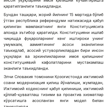
инсон ҳуқуқларини ҳимоя қилишни кучайтиришга
қаратилганлиги таъкидланди.
Бундан ташқари, жорий йилнинг 15 мартида бўлиб
ўтган республика референдуми натижасида қабул
қилинган мамлакатнинг янги Конституциясига
алоҳида эътибор қаратилди. Конституцияни ишлаб
чиқишда фуқароларнинг кенг иштироки унинг
умумхалқ аҳамиятининг асоси эканлигини
таъкидлаб, асосий устуворликлардан бири инсон
ҳуқуқлари ва эркинликларини ҳимоя қилишнинг
конституциявий кафолатларини мустаҳкамлаш
эканлиги таъкидланди.
Элчи Словакия томонини Қозоғистонда ижтимоий
соҳани модернизация қилиш йўналиши, жумладан,
Ижтимоий кодекснинг қабул қилиниши, ижтимоий
қўллаб-қувватлаш тизими ва проактив хизматлар
кўрсатишга асосланган янги модел билан
таништирди.