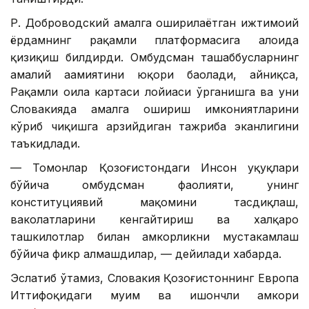
Р. Доброводский амалга оширилаётган ижтимоий
ёрдамнинг рақамли платформасига алоҳида
қизиқиш билдирди. Омбудсман ташаббусларнинг
амалий аҳамиятини юқори баҳолади, айниқса,
Рақамли оила картаси лойиҳаси ўрганишга ва уни
Словакияда амалга ошириш имкониятларини
кўриб чиқишга арзийдиган тажриба эканлигини
таъкидлади.
— Томонлар Қозоғистондаги Инсон ҳуқуқлари
бўйича омбудсман фаолияти, унинг
конституциявий мақомини тасдиқлаш,
ваколатларини кенгайтириш ва халқаро
ташкилотлар билан ҳамкорликни мустаҳкамлаш
бўйича фикр алмашдилар, — дейилади хабарда.
Эслатиб ўтамиз, Словакия Қозоғистоннинг Европа
Иттифоқидаги муҳим ва ишончли ҳамкори