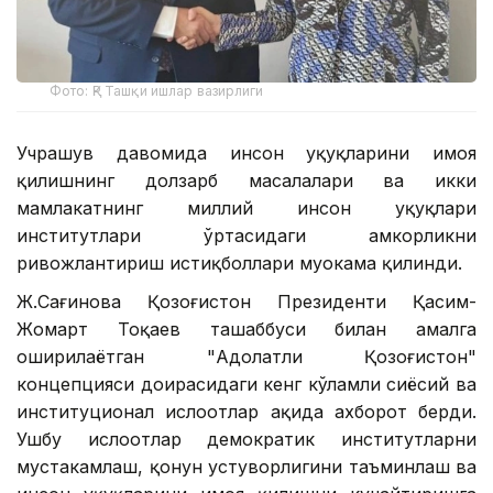
Фото: ҚР Ташқи ишлар вазирлиги
Учрашув давомида инсон ҳуқуқларини ҳимоя
қилишнинг долзарб масалалари ва икки
мамлакатнинг миллий инсон ҳуқуқлари
институтлари ўртасидаги ҳамкорликни
ривожлантириш истиқболлари муҳокама қилинди.
Ж.Сағинова Қозоғистон Президенти Қасим-
Жомарт Тоқаев ташаббуси билан амалга
оширилаётган "Адолатли Қозоғистон"
концепцияси доирасидаги кенг кўламли сиёсий ва
институционал ислоҳотлар ҳақида ахборот берди.
Ушбу ислоҳотлар демократик институтларни
мустаҳкамлаш, қонун устуворлигини таъминлаш ва