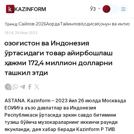
KAZINFORM
ЎЗ
Сайлов-2026
Ақорда
Тайинлов
Ҳодиса
Қонун ва интизо
Тренд:
19:24, 26 Июл 2023
Қозоғистон ва Индонезия
ўртасидаги товар айирбошлаш
ҳажми 172,4 миллион долларни
ташкил этди
ASTANA. Kazinform – 2023 йил 26 июлда Москвада
ЕОИИга аъзо давлатлар ва Индонезия
Республикаси ўртасида эркин савдо битимини
тузиш бўйича музокараларнинг иккинчи раунди
якунланди, дея хабар беради Kazinform ҚР ТИВ