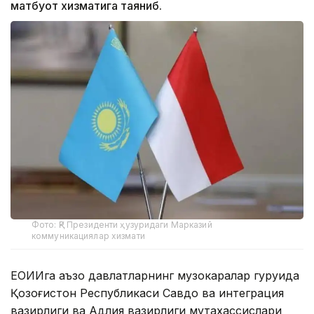
матбуот хизматига таяниб.
Фото: ҚР Президенти ҳузуридаги Марказий
коммуникациялар хизмати
ЕОИИга аъзо давлатларнинг музокаралар гуруҳида
Қозоғистон Республикаси Савдо ва интеграция
вазирлиги ва Адлия вазирлиги мутахассислари