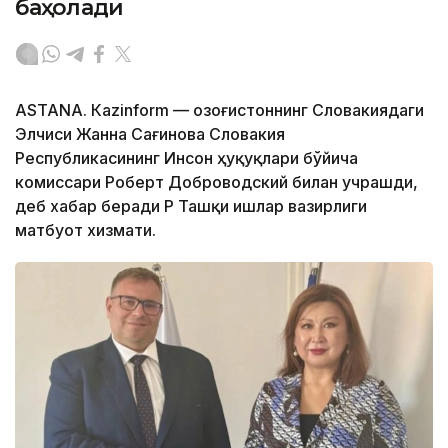
баҳолади
ASTANА. Кazinform — Қозоғистоннинг Словакиядаги
Элчиси Жанна Сағинова Словакия
Республикасининг Инсон ҳуқуқлари бўйича
комиссари Роберт Доброводский билан учрашди,
деб хабар беради ҚР Ташқи ишлар вазирлиги
матбуот хизмати.