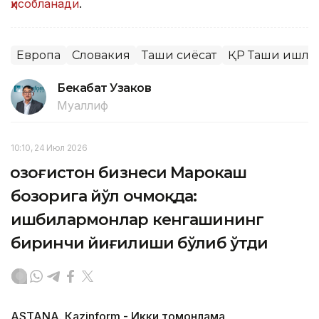
ҳисобланади
.
Европа
Словакия
Ташқи сиёсат
ҚР Ташқи ишла
Бекабат Узаков
Муаллиф
10:10, 24 Июл 2026
Қозоғистон бизнеси Марокаш
бозорига йўл очмоқда:
ишбилармонлар кенгашининг
биринчи йиғилиши бўлиб ўтди
ASTANА. Кazinform - Икки томонлама