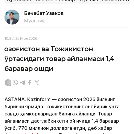
Бекабат Узаков
Муаллиф
10:36, 25 Июл 2026
Қозоғистон ва Тожикистон
ўртасидаги товар айланмаси 1,4
баравар ошди
ASTANA. Kazinform — Қозоғистон 2026 йилнинг
биринчи ярмида Тожикистоннинг энг йирик учта
савдо ҳамкорларидан бирига айланди. Товар
айланмаси дастлабки олти ой ичида 1,4 баравар
ўсиб, 770 миллион долларга етди, деб хабар