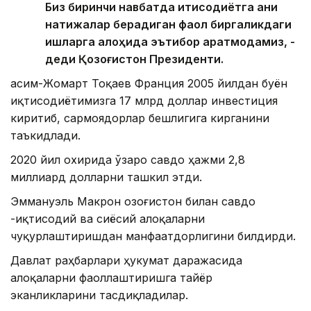
Биз биринчи навбатда иқтисодиётга аниқ
натижалар берадиган фаол биргаликдаги
ишларга алоҳида эътибор қаратмоқдамиз, -
деди Қозоғистон Президенти.
Қасим-Жомарт Тоқаев Франция 2005 йилдан буён
иқтисодиётимизга 17 млрд доллар инвестиция
киритиб, сармоядорлар бешлигига кирганини
таъкидлади.
2020 йил охирида ўзаро савдо ҳажми 2,8
миллиард долларни ташкил этди.
Эммануэль Макрон Қозоғистон билан савдо
-иқтисодий ва сиёсий алоқаларни
чуқурлаштиришдан манфаатдорлигини билдирди.
Давлат раҳбарлари ҳукумат даражасида
алоқаларни фаоллаштиришга тайёр
эканликларини тасдиқладилар.