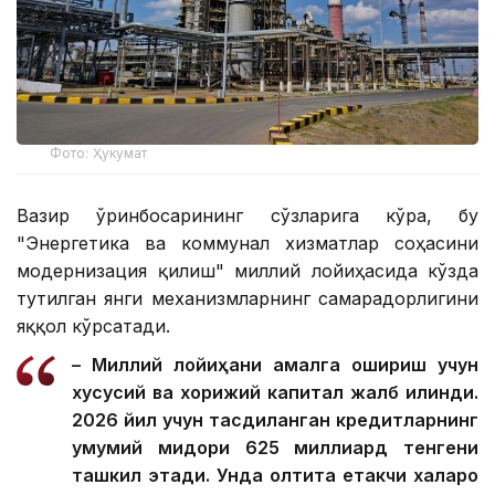
Фото: Ҳукумат
Вазир ўринбосарининг сўзларига кўра, бу
"Энергетика ва коммунал хизматлар соҳасини
модернизация қилиш" миллий лойиҳасида кўзда
тутилган янги механизмларнинг самарадорлигини
яққол кўрсатади.
– Миллий лойиҳани амалга ошириш учун
хусусий ва хорижий капитал жалб қилинди.
2026 йил учун тасдиқланган кредитларнинг
умумий миқдори 625 миллиард тенгени
ташкил этади. Унда олтита етакчи халқаро