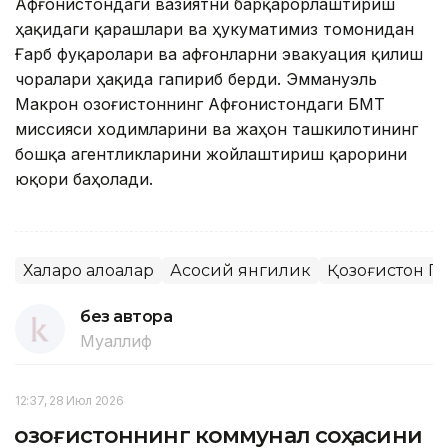
Aфғонистондаги вазиятни барқарорлаштириш
ҳақидаги қарашлари ва ҳукуматимиз томонидан
Ғарб фуқаролари ва афғонларни эвакуация қилиш
чоралари ҳақида гапириб берди. Эммануэль
Макрон Қозоғистоннинг Афғонистондаги БМТ
миссияси ходимларини ва жаҳон ташкилотининг
бошқа агентликларини жойлаштириш қарорини
юқори баҳолади.
Халқаро алоқалар
Асосий янгилик
Қозоғистон П
без автора
Муаллиф
12:37, 28 Июл 2026
Қозоғистоннинг коммунал соҳасини