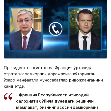
Президент Қозоғистон ва Франция ўртасида
стратегик ҳамкорлик даражасига кўтарилган
ўзаро манфаатли муносабатлар ривожланганини
қайд этди.
- Франция Республикаси иқтисодий
салоҳияти бўйича дунёдаги бешинчи
мамлакат, бизнинг асосий ҳамкоримиз.