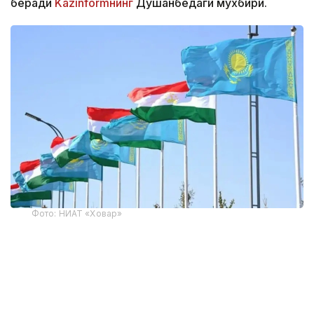
беради
Kazinformнинг
Душанбедаги мухбири.
Фото: НИАТ «Ховар»
Тожикистон Статистика агентлигининг
маълумотларига кўра, Тожикистоннинг жорий
йилнинг январь-июнь ойларидаги ташқи савдо
айланмаси 6,82 миллиард долларни ташкил этди,