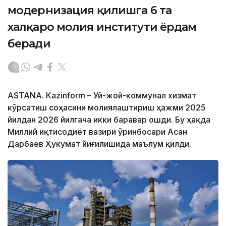
модернизация қилишга 6 та
халқаро молия институти ёрдам
беради
ASTANА. Кazinform – Уй-жой-коммунал хизмат
кўрсатиш соҳасини молиялаштириш ҳажми 2025
йилдан 2026 йилгача икки баравар ошди. Бу ҳақда
Миллий иқтисодиёт вазири ўринбосари Асан
Дарбаев Ҳукумат йиғилишида маълум қилди.