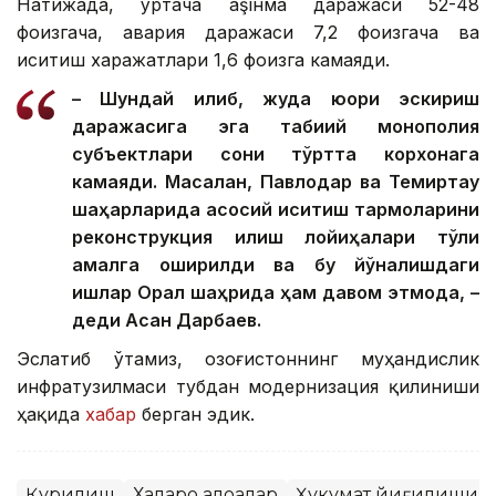
Натижада, ўртача аşıнма даражаси 52-48
фоизгача, авария даражаси 7,2 фоизгача ва
иситиш харажатлари 1,6 фоизга камаяди.
– Шундай қилиб, жуда юқори эскириш
даражасига эга табиий монополия
субъектлари сони тўртта корхонага
камаяди. Масалан, Павлодар ва Темиртау
шаҳарларида асосий иситиш тармоқларини
реконструкция қилиш лойиҳалари тўлиқ
амалга оширилди ва бу йўналишдаги
ишлар Орал шаҳрида ҳам давом этмоқда, –
деди Асан Дарбаев.
Эслатиб ўтамиз, Қозоғистоннинг муҳандислик
инфратузилмаси тубдан модернизация қилиниши
ҳақида
хабар
берган эдик.
Қурилиш
Халқаро алоқалар
Ҳукумат йиғилиши