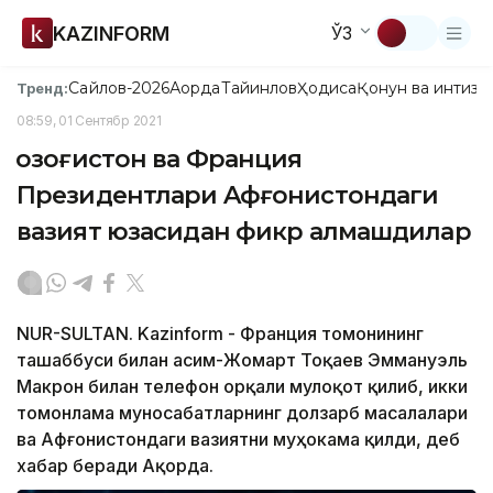
KAZINFORM
ЎЗ
Сайлов-2026
Ақорда
Тайинлов
Ҳодиса
Қонун ва интизо
Тренд:
08:59, 01 Сентябр 2021
Қозоғистон ва Франция
Президентлари Aфғонистондаги
вазият юзасидан фикр алмашдилар
NUR-SULTAN. Kazinform - Франция томонининг
ташаббуси билан Қасим-Жомарт Тоқаев Эммануэль
Макрон билан телефон орқали мулоқот қилиб, икки
томонлама муносабатларнинг долзарб масалалари
ва Aфғонистондаги вазиятни муҳокама қилди, деб
хабар беради Ақорда.