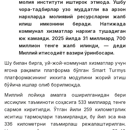
молия институти иштирок этмоқда. Ушбу
чора-тадбирлар узоқ муддатли ва арзон
нархларда молиявий ресурсларни жалб
қилиш имконини беради. Натижада
коммунал хизматлар нархига тушадиган
юк камаяди. 2025 йилда 31 миллиард 700
миллион тенге жалб қилинди, — деди
Миллий иқтисодиёт вазири ўринбосари.
Шу билан бирга, уй-жой-коммунал хизматлар учун
ягона рақамли платформа бўлган Smart Turmys
платформасининг иккита модулини жорий этиш
бўйича ишлар олиб борилмоқда.
Миллий лойиҳа амалга оширилганидан бери
иссиқлик таъминоти соҳасига 533 миллиард тенге
сармоя киритилди. Ўтган йили 259 километрлик
иситиш тармоқлари таъмирланди, бу йил эса яна
336 километрни таъмирлаш режалаштирилган.