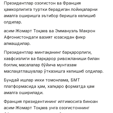
Президентлар Қозоғистон ва Франция
ҳамкорлигига туртки берадиган лойиҳаларни
амалга оширишга эътибор беришга келишиб
олдилар.
Қасим-Жомарт Тоқаев ва Эммануэль Макрон
Aфғонистондаги вазият юзасидан фикр
алмашдилар.
Президентлар минтақанинг барқарорлиги,
хавфсизлиги ва барқарор ривожланиши билан
боғлиқ масалалар бўйича мунтазам
маслаҳатлашувлар ўтказишга келишиб олдилар.
Бундай ишлар икки томонлама, БМТ
платформасида ҳам, халқаро форматда ҳам
амалга оширилади.
Франция президентининг илтимосига биноан
Қасим-Жомарт Тоқаев унга Қозоғистоннинг