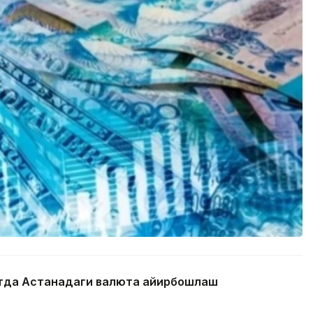
айтда Астанадаги валюта айирбошлаш