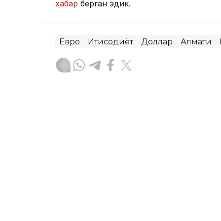
хабар
берган эдик.
Евро
Иқтисодиёт
Доллар
Алмати
Бекабат Узаков
Муаллиф
09:36, 05 Август 2026
5 август куни Қозоғистон
сотилади