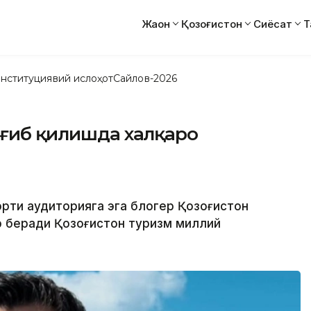
Жаҳон
Қозоғистон
Сиёсат
Т
нституциявий ислоҳот
Сайлов-2026
рғиб қилишда халқаро
и
ртиқ аудиторияга эга блогер Қозоғистон
ар беради Қозоғистон туризм миллий