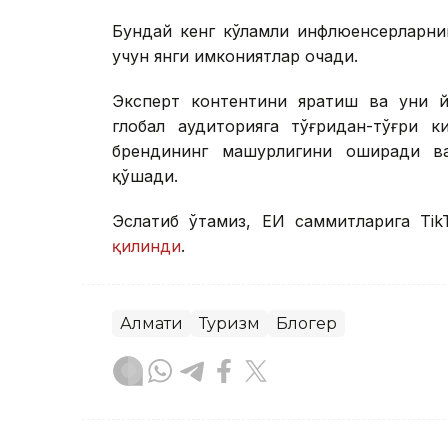
Бундай кенг кўламли инфлюенcерларни
учун янги имкониятлар очади.
Эксперт контентини яратиш ва уни 
глобал аудиторияга тўғридан-тўғри 
брендининг машҳурлигини оширади ва
қўшади.
Эслатиб ўтамиз, ЕИ саммитларига Ti
қилинди
.
Алмати
Туризм
Блогер