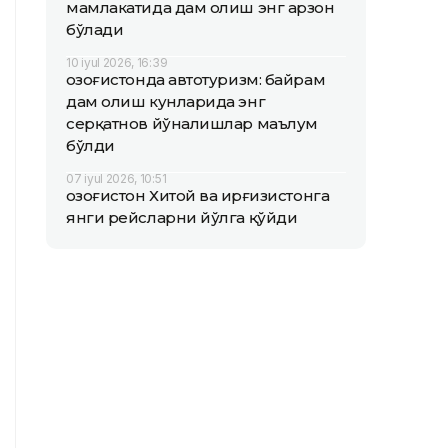
мамлакатида дам олиш энг арзон
бўлади
10 iyul 2026, 16:39
Қозоғистонда автотуризм: байрам
дам олиш кунларида энг
серқатнов йўналишлар маълум
бўлди
07 iyul 2026, 10:51
Қозоғистон Хитой ва Қирғизистонга
янги рейсларни йўлга қўйди