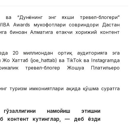
и ва “Дунёнинг энг яхши тревел-блогери”
WIBA Awards мукофотлари совриндори Дастан
ига биноан Алматига етакчи хорижий контент
eда 20 миллиондан ортиқ аудиторияга эга
о Хаттаб (joe_hattab) ва TikTok ва Instagramда
рикалик тревел-блогер Жошуа Платильеро
инг туризм имкониятлари ҳақида қўшма суратга
гўзаллигини намойиш этишни
б контент кутинглар, — деб ёзди