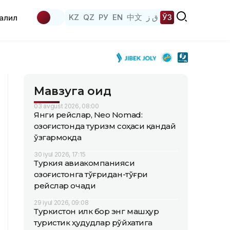
KZ
QZ
РУ
EN
中文
ق ز
ЎЗ
аҳлил
Мавзуга оид
03 avgust 2026, 08:00
Янги рейслар, Neo Nomad:
Қозоғистонда туризм соҳаси қандай
ўзгармоқда
30 iyul 2026, 17:15
Туркия авиакомпанияси
Қозоғистонга тўғридан-тўғри
рейслар очади
29 iyul 2026, 09:08
Туркистон илк бор энг машҳур
туристик ҳудудлар рўйхатига