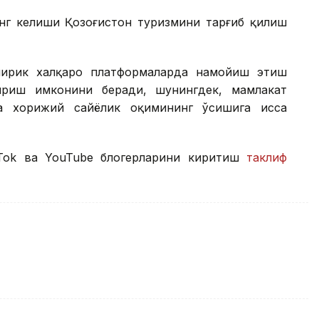
нг келиши Қозоғистон туризмини тарғиб қилиш
йирик халқаро платформаларда намойиш этиш
кириш имконини беради, шунингдек, мамлакат
 хорижий сайёҳлик оқимининг ўсишига ҳисса
kTok ва YouTube блогерларини киритиш
таклиф