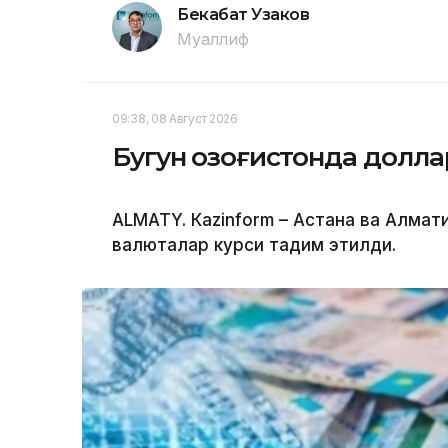
Бекабат Узаков
Муаллиф
09:38, 08 Август 2026
Бугун Қозоғистонда долл
ALMATY. Кazinform – Астана ва Алма
валюталар курси тақдим этилди.