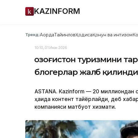
KAZINFORM
Ақорда
Тайинлов
Ҳодиса
Қонун ва интизом
Ко
Тренд:
10:10, 01 Июн 2026
Қозоғистон туризмини та
блогерлар жалб қилинд
ASTANА. Кazinform — 20 миллиондан о
ҳақида контент тайёрлайди, деб хаб
компанияси матбуот хизмати.