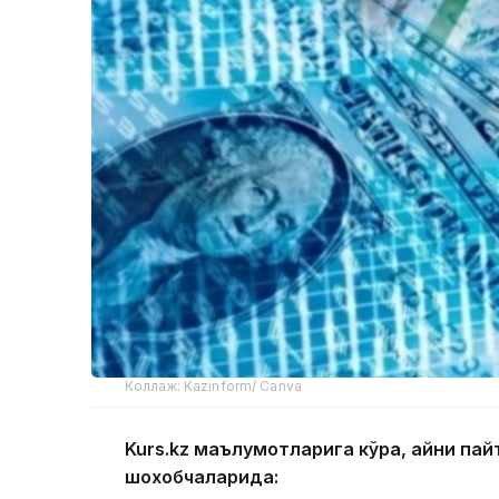
Коллаж: Kazinform/ Canva
Kurs.kz маълумотларига кўра, айни п
шохобчаларида: