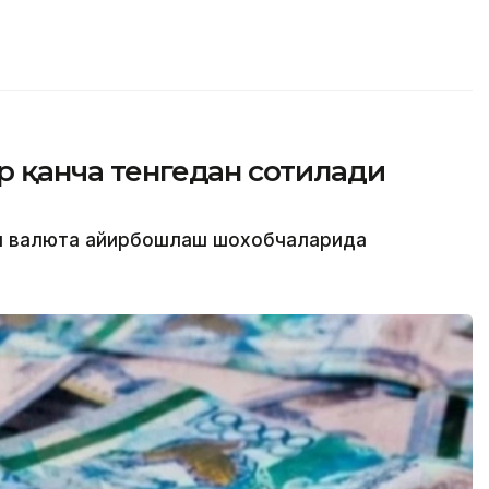
ар қанча тенгедан сотилади
ти валюта айирбошлаш шохобчаларида