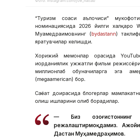
Фото: instagram.com/joe_hattab
“Туризм соҳаси аълочиси” мукофот
номинациясида 2026 йилги халқаро 
Муҳамедраҳимовнинг (
bydastann
) таклиф
яратувчилар келишди.
Хорижий меҳмонлар орасида YouTub
иорданиялик ҳужжатли фильм режиссёри Ж
миллионлаб обуначиларга эга аме
(megaamerican) бор.
Саёҳат доирасида блогерлар мамлакатн
олиш ишларини олиб борадилар.
— Биз Қозоғистоннинг 
режалаштирмоқдамиз. Ажойи
Дастан Муҳамедраҳимов.