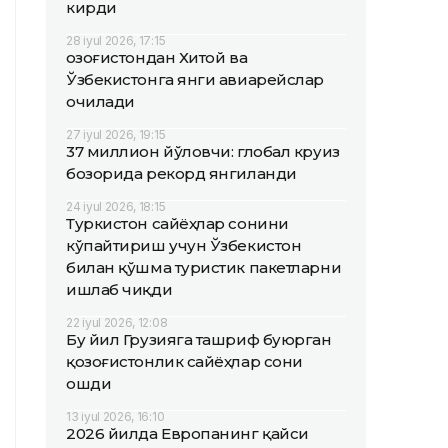
кирди
28 iyul 2026, 17:15
Қозоғистондан Хитой ва
Ўзбекистонга янги авиарейслар
очилади
27 iyul 2026, 19:15
37 миллион йўловчи: глобал круиз
бозорида рекорд янгиланди
24 iyul 2026, 18:15
Туркистон сайёҳлар сонини
кўпайтириш учун Ўзбекистон
билан қўшма туристик пакетларни
ишлаб чиқди
22 iyul 2026, 12:08
Бу йил Грузияга ташриф буюрган
қозоғистонлик сайёҳлар сони
ошди
13 iyul 2026, 16:10
2026 йилда Европанинг қайси