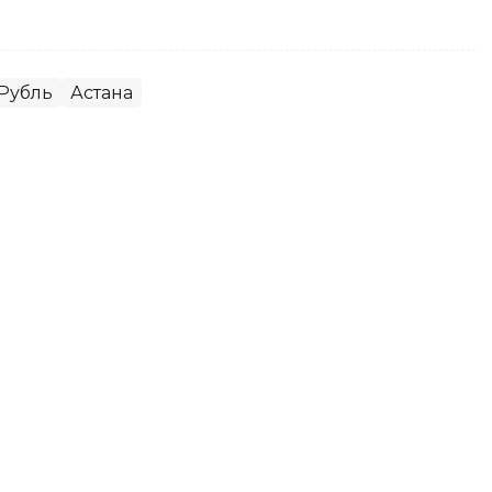
Рубль
Астана
да доллар қанча тенгедан