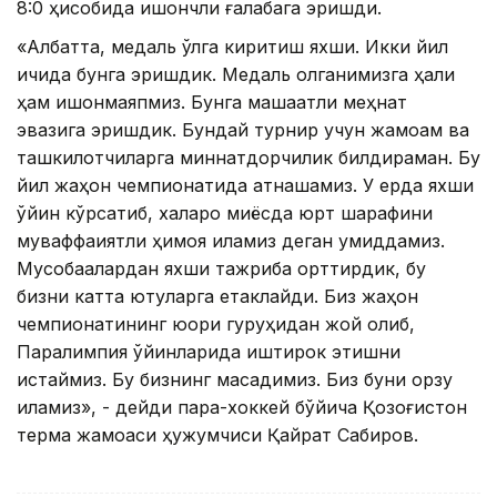
8:0 ҳисобида ишончли ғалабага эришди.
«Албатта, медаль қўлга киритиш яхши. Икки йил
ичида бунга эришдик. Медаль олганимизга ҳали
ҳам ишонмаяпмиз. Бунга машаққатли меҳнат
эвазига эришдик. Бундай турнир учун жамоам ва
ташкилотчиларга миннатдорчилик билдираман. Бу
йил жаҳон чемпионатида қатнашамиз. У ерда яхши
ўйин кўрсатиб, халқаро миқёсда юрт шарафини
муваффақиятли ҳимоя қиламиз деган умиддамиз.
Мусобақалардан яхши тажриба орттирдик, бу
бизни катта ютуқларга етаклайди. Биз жаҳон
чемпионатининг юқори гуруҳидан жой олиб,
Паралимпия ўйинларида иштирок этишни
истаймиз. Бу бизнинг мақсадимиз. Биз буни орзу
қиламиз», - дейди пара-хоккей бўйича Қозоғистон
терма жамоаси ҳужумчиси Қайрат Сабиров.