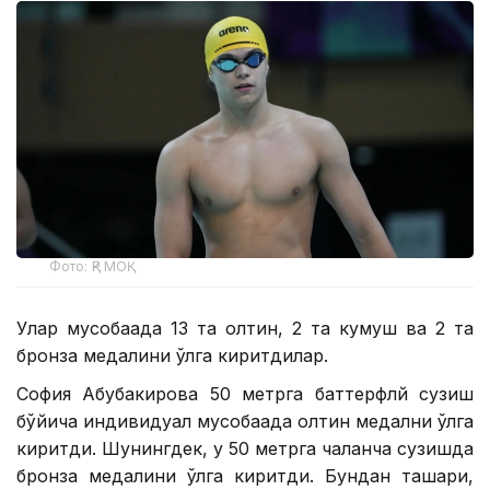
Фото: ҚР МОҚ
Улар мусобақада 13 та олтин, 2 та кумуш ва 2 та
бронза медалини қўлга киритдилар.
София Абубакирова 50 метрга баттерфлй сузиш
бўйича индивидуал мусобақада олтин медални қўлга
киритди. Шунингдек, у 50 метрга чалқанча сузишда
бронза медалини қўлга киритди. Бундан ташқари,