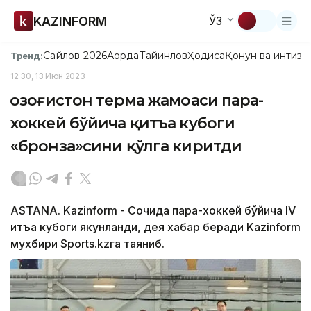
KAZINFORM
ЎЗ
Сайлов-2026
Ақорда
Тайинлов
Ҳодиса
Қонун ва интизо
Тренд:
12:30, 13 Июн 2023
Қозоғистон терма жамоаси пара-
хоккей бўйича қитъа кубоги
«бронза»сини қўлга киритди
ASTANA. Kazinform - Сочида пара-хоккей бўйича IV
қитъа кубоги якунланди, дея хабар беради Kazinform
мухбири Sports.kzга таяниб.