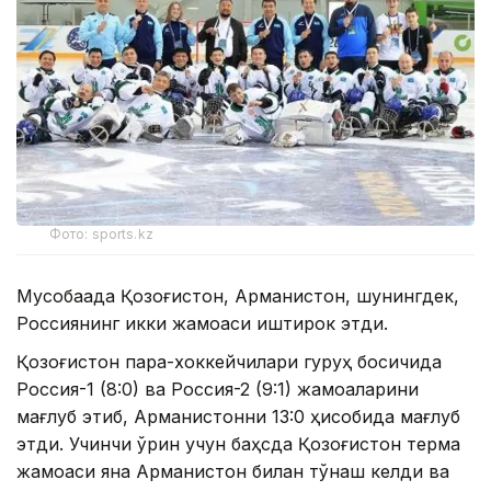
Фото: sports.kz
Мусобақада Қозоғистон, Арманистон, шунингдек,
Россиянинг икки жамоаси иштирок этди.
Қозоғистон пара-хоккейчилари гуруҳ босқичида
Россия-1 (8:0) ва Россия-2 (9:1) жамоаларини
мағлуб этиб, Арманистонни 13:0 ҳисобида мағлуб
этди. Учинчи ўрин учун баҳсда Қозоғистон терма
жамоаси яна Арманистон билан тўқнаш келди ва