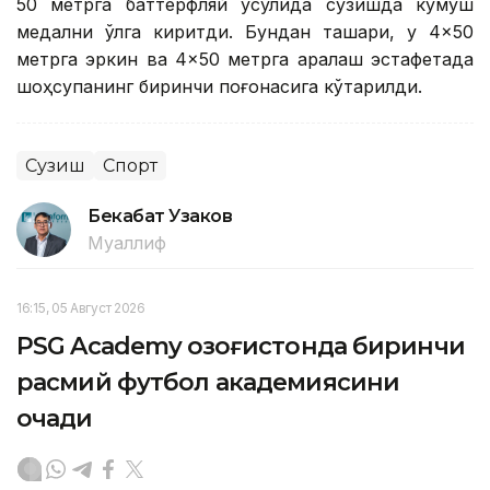
50 метрга баттерфляй усулида сузишда кумуш
медални қўлга киритди. Бундан ташқари, у 4×50
метрга эркин ва 4×50 метрга аралаш эстафетада
шоҳсупанинг биринчи поғонасига кўтарилди.
Сузиш
Спорт
Бекабат Узаков
Муаллиф
16:15, 05 Август 2026
PSG Academy Қозоғистонда биринчи
расмий футбол академиясини
очади