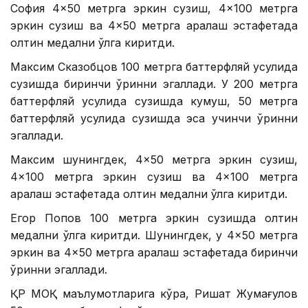
София 4×50 метрга эркин сузиш, 4×100 метрга
эркин сузиш ва 4×50 метрга аралаш эстафетада
олтин медални қўлга киритди.
Максим Сказобцов 100 метрга баттерфляй усулида
сузишда биринчи ўринни эгаллади. У 200 метрга
баттерфляй усулида сузишда кумуш, 50 метрга
баттерфляй усулида сузишда эса учинчи ўринни
эгаллади.
Максим шунингдек, 4×50 метрга эркин сузиш,
4×100 метрга эркин сузиш ва 4×100 метрга
аралаш эстафетада олтин медални қўлга киритди.
Егор Попов 100 метрга эркин сузишда олтин
медални қўлга киритди. Шунингдек, у 4×50 метрга
эркин ва 4×50 метрга аралаш эстафетада биринчи
ўринни эгаллади.
ҚР МОҚ маълумотларига кўра, Ришат Жумағулов