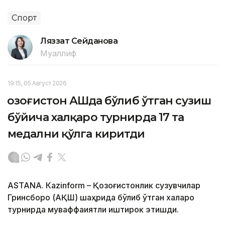
Спорт
Ляззат Сейданова
Муаллиф
19:15, 05 Август 2026
Қозоғистон АҚШда бўлиб ўтган сузиш
бўйича халқаро турнирда 17 та
медални қўлга киритди
ASTANА. Кazinform – Қозоғистонлик сузувчилар
Гринсборо (АҚШ) шаҳрида бўлиб ўтган халқаро
турнирда муваффақиятли иштирок этишди.