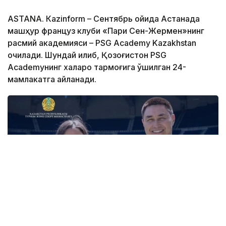
ASTANА. Кazinform – Сентябрь ойида Астанада
машҳур француз клуби «Пари Сен-Жермен»нинг
расмий академияси – PSG Academy Kazakhstan
очилади. Шундай қилиб, Қозоғистон PSG
Academyнинг халқаро тармоғига қўшилган 24-
мамлакатга айланади.