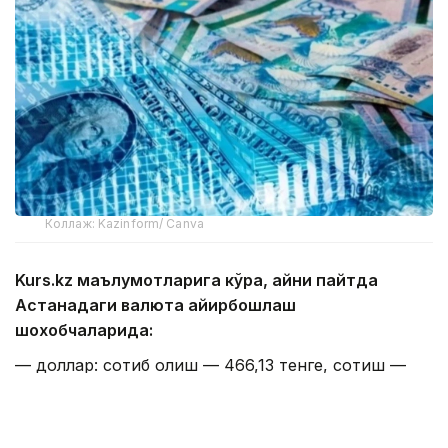
Коллаж: Kazinform/ Canva
Kurs.kz маълумотларига кўра, айни пайтда
Астанадаги валюта айирбошлаш
шохобчаларида:
— доллар: сотиб олиш — 466,13 тенге, сотиш —
473,13 тенге;
— евро: сотиб олиш — 534,11 тенге, сотиш —