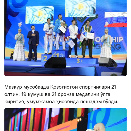
Мазкур мусобақада Қозоғистон спортчилари 21
олтин, 19 кумуш ва 21 бронза медалини қўлга
киритиб, умумжамоа ҳисобида пешқадам бўлди.