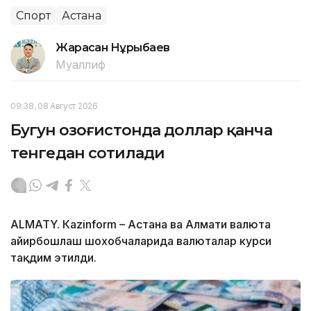
Спорт
Астана
Жарасқан Нұрыбаев
Муаллиф
09:38, 08 Август 2026
Бугун Қозоғистонда доллар қанча
тенгедан сотилади
ALMATY. Кazinform – Астана ва Алмати валюта
айирбошлаш шохобчаларида валюталар курси
тақдим этилди.