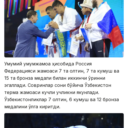
Умумий умумжамоа ҳисобида Россия
Федерацияси жамоаси 7 та олтин, 7 та кумуш ва
15 та бронза медали билан иккинчи ўринни
эгаллади. Совринлар сони бўйича Ўзбекистон
терма жамоаси кучли учликни якунлади.
Ўзбекистонликлар 7 олтин, 6 кумуш ва 12 бронза
медалини қўлга киритди.