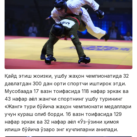
Қайд этиш жоизки, ушбу жаҳон чемпионатида 32
давлатдан 300 дан ортиқ спортчи иштирок этди.
Мусобақада 17 вазн тоифасида 118 нафар эркак ва
43 нафар аёл жангчи спортнинг ушбу турининг
«Жанг» тури бўйича жаҳон чемпионати медаллари
учун кураш олиб борди. 16 вазн тоифасида 129
нафар эркак ва 32 нафар аёл «Ўз-ўзини ҳимоя
қилиш» бўйича ўзаро энг кучлиларни аниқлади.