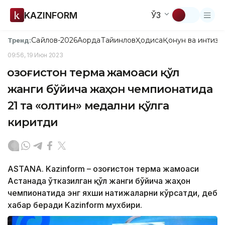
KAZINFORM
ЎЗ
Сайлов-2026
Ақорда
Тайинлов
Ҳодиса
Қонун ва интизо
Тренд:
09:56, 19 Июн 2023
Қозоғистон терма жамоаси қўл
жанги бўйича жаҳон чемпионатида
21 та «олтин» медални қўлга
киритди
ASTANA. Kazinform – Қозоғистон терма жамоаси
Астанада ўтказилган қўл жанги бўйича жаҳон
чемпионатида энг яхши натижаларни кўрсатди, деб
хабар беради Kazinform мухбири.