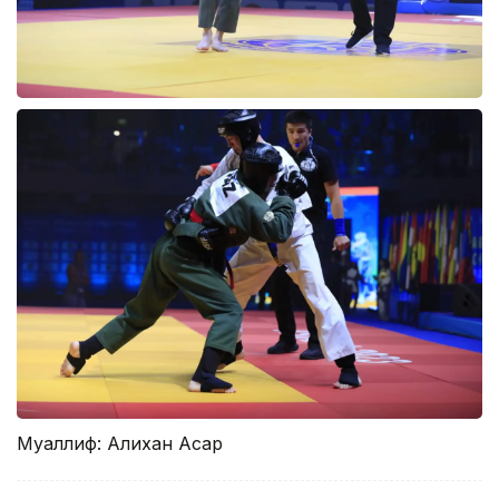
Муаллиф: Алихан Асқар