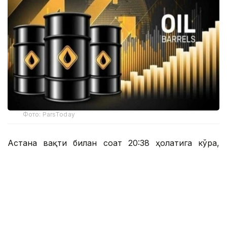
Фото: ParsToday
Астана вақти билан соат 20:38 ҳолатига кўра,
Brent нефтининг нархи 6,03 фоизга пасайиб, 1
баррель учун 78,72 долларни ташкил этди.
Астана вақти билан соат 20:43 да нархнинг
пасайиши суръати бироз секинлашди ва Brent
нефтининг нархи 1 баррел учун 78,87 доллардан
(-5,85%) сотилди.