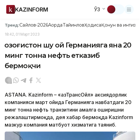
KAZINFORM
ЎЗ
Сайлов-2026
Ақорда
Тайинлов
Ҳодиса
Қонун ва интизо
Тренд:
18:42, 01 Март 2023
Қозоғистон шу ой Германияга яна 20
минг тонна нефть етказиб
бермоқчи
ASTANA. Kazinform – «ҚазТрансОйл» аксиядорлик
компанияси март ойида Германияга навбатдаги 20
минг тонна нефть транзитини амалга оширишни
режалаштирмоқда, дея хабар бермоқда Kazinform
мазкур компания матбуот хизматига таяниб.