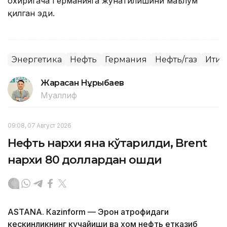
охиригача Германияга жўнатилишини маълум
қилган эди.
Энергетика
Нефть
Германия
Нефть/газ
Иқти
Жарасқан Нұрыбаев
Муаллиф
09:08, 07 Август 2026
Нефть нархи яна кўтарилди, Brent
нархи 80 доллардан ошди
ASTANА. Кazinform — Эрон атрофидаги
кескинликнинг кучайиши ва хом нефть етказиб