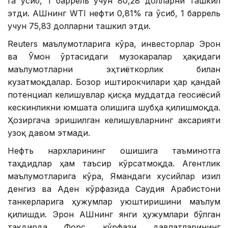
га ўсиб, 1 баррель учун 80,28 долларни ташкил
этди. АҚШнинг WTI нефти 0,81% га ўсиб, 1 баррель
учун 75,83 долларни ташкил этди.
Reuters маълумотларига кўра, инвесторлар Эрон
ва Ўмон ўртасидаги музокаралар ҳақидаги
маълумотларни эҳтиёткорлик билан
кузатмоқдалар. Бозор иштирокчилари ҳар қандай
потенциал келишувлар қисқа муддатда геосиёсий
кескинликни юмшата олишига шубҳа қилишмоқда.
Ҳозиргача эришилган келишувларнинг аксарияти
узоқ давом этмади.
Нефть нархларининг ошишига таъминотга
таҳдидлар ҳам таъсир кўрсатмоқда. Агентлик
маълумотларига кўра, Ямандаги хусийлар Қизил
денгиз ва Аден кўрфазида Саудия Арабистони
танкерларига ҳужумлар уюштиришини маълум
қилишди. Эрон АҚШнинг янги ҳужумлари бўлган
тақдирда Форс кўрфази давлатларининг