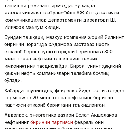
ташишни режалаштирмоқда. Бу ҳақда
жамоатчиликка «ҚазТрансОйл» АЖ Алоқа ва ички
коммуникациялар департаменти директори Ш.
Илиясов маълум қилди.
Бундан ташқари, мазкур компания жорий йилнинг
биринчи чорагида «Адамова Застава» нефть
етказиб бериш пункти орқали Германияга 300
минг тонна нефтьни ташишнинг техник
имкониятини тасдиқлайди. Бироқ, унинг ҳақиқий
ҳажми нефть компаниялари талабига боғлиқ
бўлади.
Хабарда, шунингдек, февраль ойида Қозоғистондан
Германияга 20 минг тонна нефтьнинг биринчи
партияси етказиб берилгани таъкидланган.
Аввалроқ, энергетика вазири Болат Ақшолаков
нефтьнинг
биринчи партияси
февраль ойи