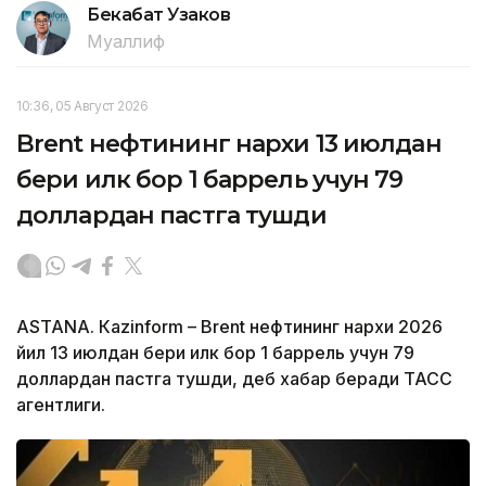
Бекабат Узаков
Муаллиф
10:36, 05 Август 2026
Brent нефтининг нархи 13 июлдан
бери илк бор 1 баррель учун 79
доллардан пастга тушди
ASTANА. Кazinform – Brent нефтининг нархи 2026
йил 13 июлдан бери илк бор 1 баррель учун 79
доллардан пастга тушди, деб хабар беради ТАСС
агентлиги.