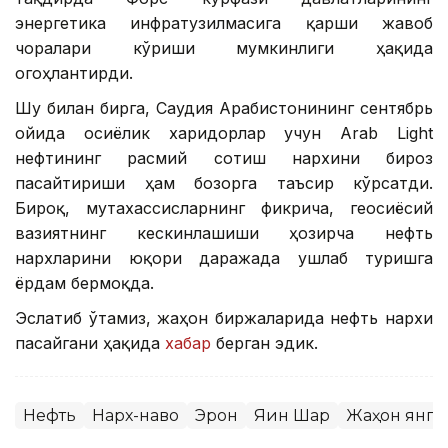
энергетика инфратузилмасига қарши жавоб
чоралари кўриши мумкинлиги ҳақида
огоҳлантирди.
Шу билан бирга, Саудия Арабистонининг сентябрь
ойида осиёлик харидорлар учун Arab Light
нефтининг расмий сотиш нархини бироз
пасайтириши ҳам бозорга таъсир кўрсатди.
Бироқ, мутахассисларнинг фикрича, геосиёсий
вазиятнинг кескинлашиши ҳозирча нефть
нархларини юқори даражада ушлаб туришга
ёрдам бермоқда.
Эслатиб ўтамиз, жаҳон биржаларида нефть нархи
пасайгани ҳақида
хабар
берган эдик.
Нефть
Нарх-наво
Эрон
Яқин Шарқ
Жаҳон янг