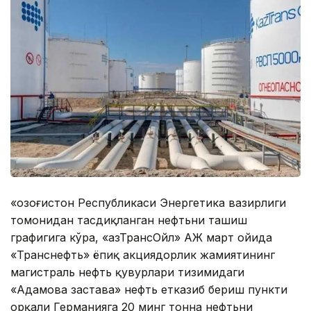
«Қозоғистон Республикаси Энергетика вазирлиги
томонидан тасдиқланган нефтьни ташиш
графигига кўра, «ҚазТрансОйл» АЖ март ойида
«Транснефть» ёпиқ акциядорлик жамиятининг
магистраль нефть қувурлари тизимидаги
«Адамова застава» нефть етказиб бериш пункти
орқали Германияга 20 минг тонна нефтьни