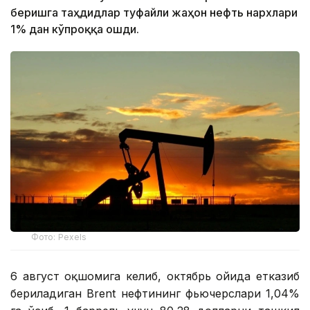
беришга таҳдидлар туфайли жаҳон нефть нархлари
1% дан кўпроққа ошди.
Фото: Pexels
6 август оқшомига келиб, октябрь ойида етказиб
бериладиган Brent нефтининг фьючерслари 1,04%