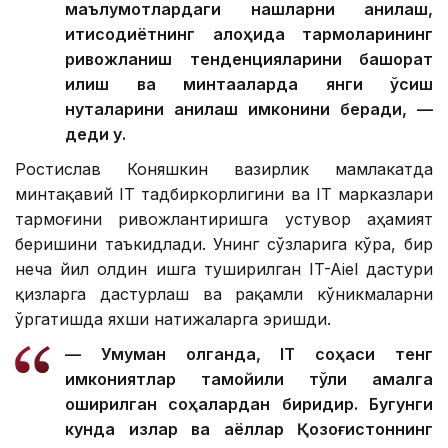
маълумотлардаги нақшларни аниқлаш,
иқтисодиётнинг алоҳида тармоқларининг
ривожланиш тенденцияларини башорат
қилиш ва минтақаларда янги ўсиш
нуқталарини аниқлаш имконини беради, —
деди у.
Ростислав Коняшкин вазирлик мамлакатда
минтақавий IТ тадбиркорлигини ва IТ марказлари
тармоғини ривожлантиришга устувор аҳамият
беришини таъкидлади. Унинг сўзларига кўра, бир
неча йил олдин ишга туширилган IT-Aiel дастури
қизларга дастурлаш ва рақамли кўникмаларни
ўргатишда яхши натижаларга эришди.
— Умуман олганда, IТ соҳаси тенг
имкониятлар тамойили тўлиқ амалга
оширилган соҳалардан биридир. Бугунги
кунда қизлар ва аёллар Қозоғистоннинг