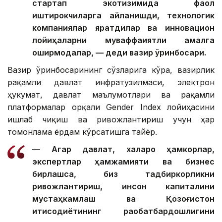
стартап экотизимида фаол
иштирокчиларга айланишди, технологик
компаниялар яратдилар ва инновацион
лойиҳаларни муваффақиятли амалга
оширмоқдалар, — деди вазир ўринбосари.
Вазир ўринбосарининг сўзларига кўра, вазирлик
рақамли давлат инфратузилмаси, электрон
ҳукумат, давлат маълумотлари ва рақамли
платформалар орқали Gender Index лойиҳасини
ишлаб чиқиш ва ривожлантириш учун ҳар
томонлама ёрдам кўрсатишга тайёр.
— Агар давлат, халқаро ҳамкорлар,
экспертлар ҳамжамияти ва бизнес
бирлашса, биз тадбиркорликни
ривожлантириш, инсон капиталини
мустаҳкамлаш ва Қозоғистон
иқтисодиётининг рақобатбардошлигини