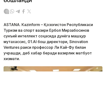
бошланди
ASTANА. Кazinform – Қозоғистон Республикаси
Туризм ва спорт вазири Ербол Мирзабосинов
сунъий интеллект соҳасида дунёга машҳур
мутахассис, 01.AI бош директори, Sinovation
Ventures раиси профессор Ли Кай-Фу билан
учрашди, деб хабар беради вазирлик матбуот
хизмати.