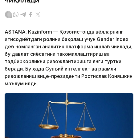
чиқилади
ASTANА. Кazinform — Қозоғистонда аёлларнинг
иқтисодиётдаги ролини баҳолаш учун Gender Index
деб номланган аналитик платформа ишлаб чиқилади,
бу давлат сиёсатини такомиллаштириш ва
тадбиркорликни ривожлантиришга янги туртки
беради. Бу ҳақда Сунъий интеллект ва рақамли
ривожланиш вице-президенти Ростислав Коняшкин
маълум қилди.