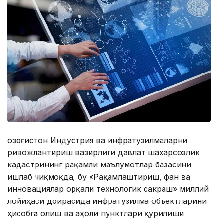
Қозоғистон Индустрия ва инфратузилмаларни
ривожлантириш вазирлиги давлат шаҳарсозлик
кадастрининг рақамли маълумотлар базасини
ишлаб чиқмоқда, бу «Рақамлаштириш, фан ва
инновациялар орқали технологик сакраш» миллий
лойиҳаси доирасида инфратузилма объектларини
ҳисобга олиш ва аҳоли пунктлари қурилиши