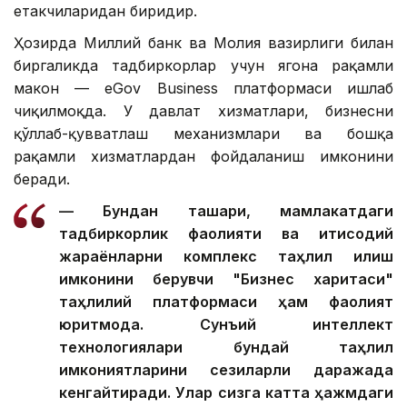
етакчиларидан биридир.
Ҳозирда Миллий банк ва Молия вазирлиги билан
биргаликда тадбиркорлар учун ягона рақамли
макон — eGov Business платформаси ишлаб
чиқилмоқда. У давлат хизматлари, бизнесни
қўллаб-қувватлаш механизмлари ва бошқа
рақамли хизматлардан фойдаланиш имконини
беради.
— Бундан ташқари, мамлакатдаги
тадбиркорлик фаолияти ва иқтисодий
жараёнларни комплекс таҳлил қилиш
имконини берувчи "Бизнес харитаси"
таҳлилий платформаси ҳам фаолият
юритмоқда. Сунъий интеллект
технологиялари бундай таҳлил
имкониятларини сезиларли даражада
кенгайтиради. Улар сизга катта ҳажмдаги