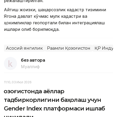
режалаштирилган.
Айтиш жоизки, шаҳарсозлик кадастр тизимини
Ягона давлат кўчмас мулк кадастри ва
ҳокимликлар геопортали билан интеграциялаш
ишлари олиб борилмоқда.
Асосий янгилик
Рақамли Қозоғистон
ҚР Индус
без автора
Муаллиф
11:10, 03 Июл 2026
Қозоғистонда аёллар
тадбиркорлигини баҳолаш учун
Gender Index платформаси ишлаб