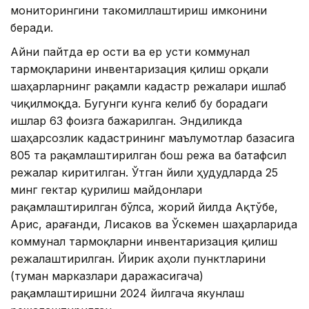
мониторингини такомиллаштириш имконини
беради.
Айни пайтда ер ости ва ер усти коммунал
тармоқларини инвентаризация қилиш орқали
шаҳарларнинг рақамли кадастр режалари ишлаб
чиқилмоқда. Бугунги кунга келиб бу борадаги
ишлар 63 фоизга бажарилган. Эндиликда
шаҳарсозлик кадастрининг маълумотлар базасига
805 та рақамлаштирилган бош режа ва батафсил
режалар киритилган. Ўтган йили ҳудудларда 25
минг гектар қурилиш майдонлари
рақамлаштирилган бўлса, жорий йилда Ақтўбе,
Арис, Қарағанди, Лисаков ва Ўскемен шаҳарларида
коммунал тармоқларни инвентаризация қилиш
режалаштирилган. Йирик аҳоли пунктларини
(туман марказлари даражасигача)
рақамлаштиришни 2024 йилгача якунлаш