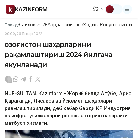
KAZINFORM
ЎЗ
Сайлов-2026
Ақорда
Тайинлов
Ҳодиса
Қонун ва интизо
Тренд:
09:09, 26 Январ 2022
Қозоғистон шаҳарларини
рақамлаштириш 2024 йилгача
якунланади
NUR-SULTAN. Кazinform - Жорий йилда Ақтўбе, Арис,
Қарағанди, Лисаков ва Ўскемен шаҳарлари
рақамлаштирилади, деб хабар берди ҚР Индустрия
ва инфратузилмаларни ривожлантириш вазирлиги
матбуот хизмати.