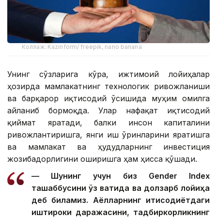
Коллаж: Kazinform/ freepik, nano banana
Унинг сўзларига кўра, ижтимоий лойиҳалар
ҳозирда мамлакатнинг технологик ривожланиши
ва барқарор иқтисодий ўсишида муҳим омилга
айланиб бормоқда. Улар нафақат иқтисодий
қиймат яратади, балки инсон капиталини
ривожлантиришга, янги иш ўринларини яратишга
ва мамлакат ва ҳудудларнинг инвестиция
жозибадорлигини оширишга ҳам ҳисса қўшади.
— Шунинг учун биз Gender Index
ташаббусини ўз вақтида ва долзарб лойиҳа
деб биламиз. Аёлларнинг иқтисодиётдаги
иштироки даражасини, тадбиркорликнинг