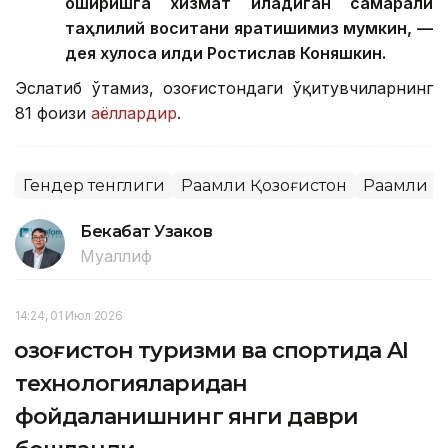
оширишга хизмат қиладиган самарали
таҳлилий воситани яратишимиз мумкин, —
дея хулоса қилди Ростислав Коняшкин.
Эслатиб ўтамиз, Қозоғистондаги ўқитувчиларнинг
81 фоизи
аёллардир
.
Гендер тенглиги
Рақамли Қозоғистон
Рақамли 
Бекабат Узаков
Муаллиф
14:24, 01 Июл 2026
Қозоғистон туризми ва спортида AI
технологияларидан
фойдаланишнинг янги даври