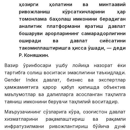
ҳозирги ҳолатини ва минтақавий
ривожланиш кўрсаткичларини ҳар
томонлама баҳолаш имконини берадиган
аналитик платформани яратиш давлат
бошқаруви қарорларининг самарадорлигини
оширади ва давлат сиёсатини
такомиллаштиришга ҳисса қўшади, — деди
Р. Коняшкин.
Вазир ўринбосари ушбу лойиҳа назорат ёки
тартибга солиш воситаси эмаслигини таъкидлади.
Gender Index давлат, бизнес ва экспертлар
ҳамжамиятига қарор қабул қилишда объектив
маълумотлар ва далилларга асосланган таҳлилга
таяниш имконини берувчи таҳлилий воситадир.
Маърузачининг сўзларига кўра, Қозоғистон давлат
хизматларини рақамлаштириш ва рақамли
инфратузилмани ривожлантириш бўйича дунё