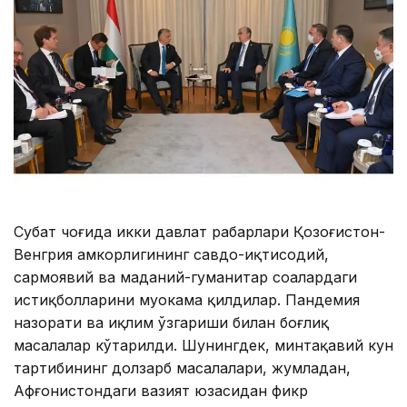
Суҳбат чоғида икки давлат раҳбарлари Қозоғистон-
Венгрия ҳамкорлигининг савдо-иқтисодий,
сармоявий ва маданий-гуманитар соҳалардаги
истиқболларини муҳокама қилдилар. Пандемия
назорати ва иқлим ўзгариши билан боғлиқ
масалалар кўтарилди. Шунингдек, минтақавий кун
тартибининг долзарб масалалари, жумладан,
Афғонистондаги вазият юзасидан фикр