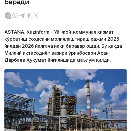
беради
ASTANА. Кazinform – Уй-жой-коммунал хизмат
кўрсатиш соҳасини молиялаштириш ҳажми 2025
йилдан 2026 йилгача икки баравар ошди. Бу ҳақда
Миллий иқтисодиёт вазири ўринбосари Асан
Дарбаев Ҳукумат йиғилишида маълум қилди.