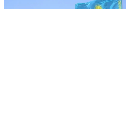
Фото: НИАТ «Ховар»
Тожикистон Статистика агентлигининг
маълумотларига кўра, Тожикистоннинг жорий
йилнинг январь-июнь ойларидаги ташқи савдо
айланмаси 6,82 миллиард долларни ташкил этди,
бу ўтган йилнинг шу даврига нисбатан 44,2 фоизга
кўп. Мамлакат 124 та давлат, жумладан, 10 та