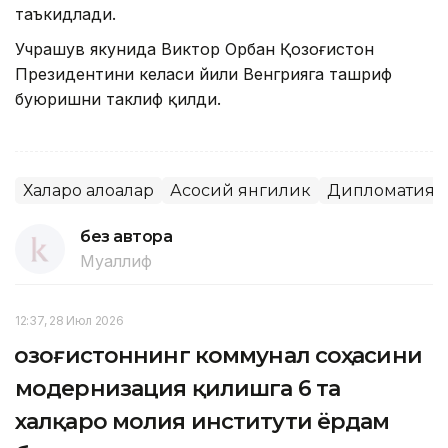
таъкидлади.
Учрашув якунида Виктор Орбан Қозоғистон
Президентини келаси йили Венгрияга ташриф
буюришни таклиф қилди.
Халқаро алоқалар
Асосий янгилик
Дипломатия
без автора
Муаллиф
12:37, 28 Июл 2026
Қозоғистоннинг коммунал соҳасини
модернизация қилишга 6 та
халқаро молия институти ёрдам