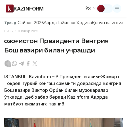
KAZINFORM
ЎЗ
Сайлов-2026
Ақорда
Тайинлов
Ҳодиса
Қонун ва интизо
Тренд:
09:32, 13 Ноябр 2021
Қозоғистон Президенти Венгрия
Бош вазири билан учрашди
ISTANBUL. Kazinform – ҚР Президенти Қасим-Жомарт
Тоқаев Туркий кенгаш саммити доирасида Венгрия
Бош вазири Виктор Орбан билан музокаралар
ўтказди, деб хабар беради Kazinform Ақорда
матбуот хизматига таяниб.