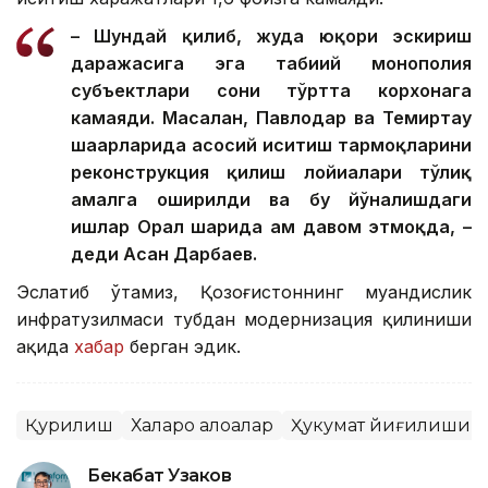
– Шундай қилиб, жуда юқори эскириш
даражасига эга табиий монополия
субъектлари сони тўртта корхонага
камаяди. Масалан, Павлодар ва Темиртау
шаҳарларида асосий иситиш тармоқларини
реконструкция қилиш лойиҳалари тўлиқ
амалга оширилди ва бу йўналишдаги
ишлар Орал шаҳрида ҳам давом этмоқда, –
деди Асан Дарбаев.
Эслатиб ўтамиз, Қозоғистоннинг муҳандислик
инфратузилмаси тубдан модернизация қилиниши
ҳақида
хабар
берган эдик.
Қурилиш
Халқаро алоқалар
Ҳукумат йиғилиши
Бекабат Узаков