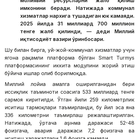
молиявий ресурсларни жалб қилиш
имконини беради. Натижада коммунал
хизматлар нархига тушадиган юк камаяди.
2025 йилда 31 миллиард 700 миллион
тенге жалб қилинди, — деди Миллий
иқтисодиёт вазири ўринбосари.
Шу билан бирга, уй-жой-коммунал хизматлар учун
ягона рақамли платформа бўлган Smart Turmys
платформасининг иккита модулини жорий этиш
бўйича ишлар олиб борилмоқда.
Миллий лойиҳа амалга оширилганидан бери
иссиқлик таъминоти соҳасига 533 миллиард тенге
сармоя киритилди. Ўтган йили 259 километрлик
иситиш тармоқлари таъмирланди, бу йил эса яна
336 километрни таъмирлаш режалаштирилган.
Натижада, ўртача аşıнма даражаси 52-48
фоизгача, авария даражаси 7,2 фоизгача ва
иситиш харажатлари 1,6 фоизга камаяди.