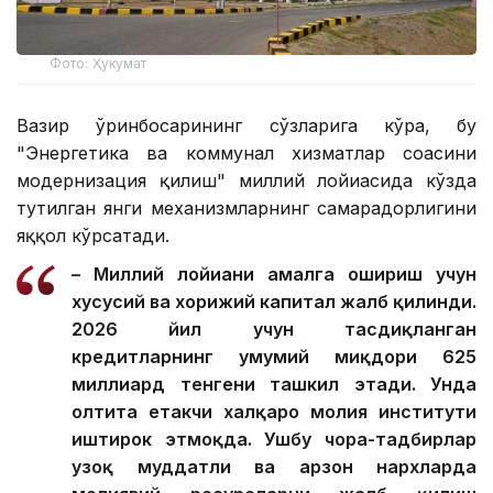
Фото: Ҳукумат
Вазир ўринбосарининг сўзларига кўра, бу
"Энергетика ва коммунал хизматлар соҳасини
модернизация қилиш" миллий лойиҳасида кўзда
тутилган янги механизмларнинг самарадорлигини
яққол кўрсатади.
– Миллий лойиҳани амалга ошириш учун
хусусий ва хорижий капитал жалб қилинди.
2026 йил учун тасдиқланган
кредитларнинг умумий миқдори 625
миллиард тенгени ташкил этади. Унда
олтита етакчи халқаро молия институти
иштирок этмоқда. Ушбу чора-тадбирлар
узоқ муддатли ва арзон нархларда