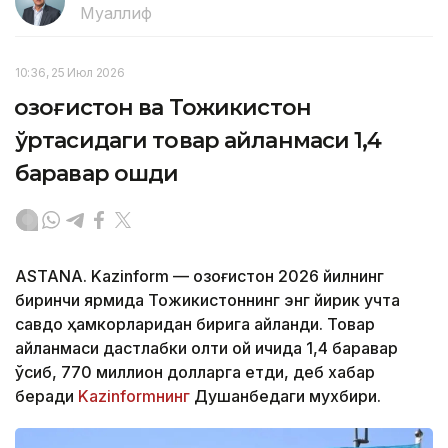
Муаллиф
10:36, 25 Июл 2026
Қозоғистон ва Тожикистон
ўртасидаги товар айланмаси 1,4
баравар ошди
ASTANA. Kazinform — Қозоғистон 2026 йилнинг
биринчи ярмида Тожикистоннинг энг йирик учта
савдо ҳамкорларидан бирига айланди. Товар
айланмаси дастлабки олти ой ичида 1,4 баравар
ўсиб, 770 миллион долларга етди, деб хабар
беради
Kazinformнинг
Душанбедаги мухбири.