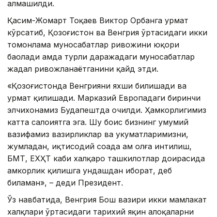
алмашилди.
Қасим-Жомарт Тоқаев Виктор Орбанга ҳурмат
кўрсатиб, Қозоғистон ва Венгрия ўртасидаги икки
томонлама муносабатлар ривожини юқори
баҳолади ҳамда турли даражадаги муносабатлар
жадал ривожланаётганини қайд этди.
«Қозоғистонда Венгрияни яхши билишади ва
ҳурмат қилишади. Марказий Европадаги биринчи
элчихонамиз Будапештда очилди. Ҳамкорлигимиз
катта салоҳиятга эга. Шу боис бизнинг умумий
вазифамиз вазирликлар ва ҳукуматларимизни,
жумладан, иқтисодий соҳада ҳам олға интилиш,
БМТ, ЕХҲТ каби халқаро ташкилотлар доирасида
ҳамкорлик қилишга ундашдан иборат, деб
биламан», – деди Президент.
Ўз навбатида, Венгрия Бош вазири икки мамлакат
халқлари ўртасидаги тарихий яқин алоқаларни