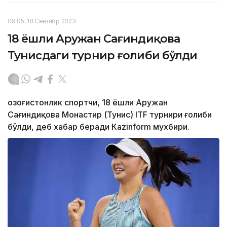
09:05, 18 Сентябр 2023
18 ёшли Аружан Сағиндиқова
Тунисдаги турнир ғолиби бўлди
Қозоғистонлик спортчи, 18 ёшли Аружан
Сағиндиқова Монастир (Тунис) ITF турнири ғолиби
бўлди, деб хабар беради Каzinform мухбири.