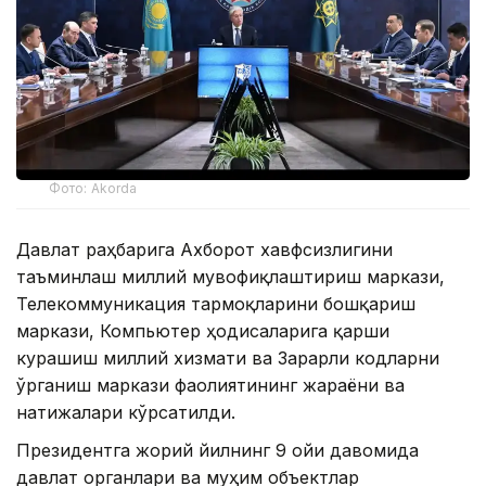
Фото: Akorda
Давлат раҳбарига Ахборот хавфсизлигини
таъминлаш миллий мувофиқлаштириш маркази,
Телекоммуникация тармоқларини бошқариш
маркази, Компьютер ҳодисаларига қарши
курашиш миллий хизмати ва Зарарли кодларни
ўрганиш маркази фаолиятининг жараёни ва
натижалари кўрсатилди.
Президентга жорий йилнинг 9 ойи давомида
давлат органлари ва муҳим объектлар