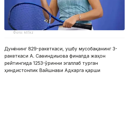
Фото: ktf.kz
Дунёнинг 829-ракеткаси, ушбу мусобақанинг 3-
ракеткаси А. Саөиндиыова финалда жаҳон
рейтингида 1253-ўринни эгаллаб турган
ҳиндистонлик Вайшнави Адкарга қарши
чемпионлик учун кураш олиб борди.
Биринчи партия кескин курашлар остида ўтди,
Аружан тай-брейкда муваффақиятли ўйнади - 7:6
(8:6).
Иккинчи сетда қозоғистонлик ёш теннисчи
рақибига ҳеч қандай имконият қолдирмади - 6:0.