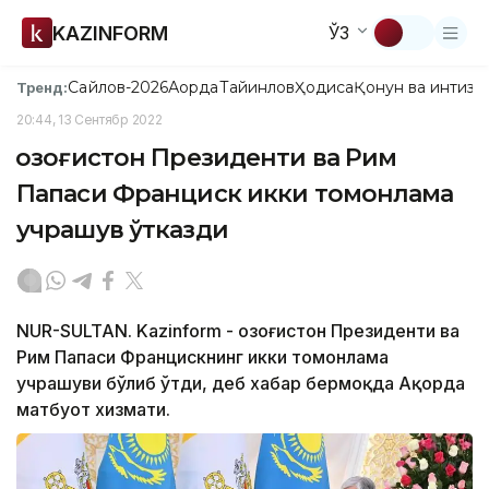
KAZINFORM
ЎЗ
Сайлов-2026
Ақорда
Тайинлов
Ҳодиса
Қонун ва интизо
Тренд:
20:44, 13 Сентябр 2022
Қозоғистон Президенти ва Рим
Папаси Франциск икки томонлама
учрашув ўтказди
NUR-SULTAN. Kazinform - Қозоғистон Президенти ва
Рим Папаси Францискнинг икки томонлама
учрашуви бўлиб ўтди, деб хабар бермоқда Ақорда
матбуот хизмати.