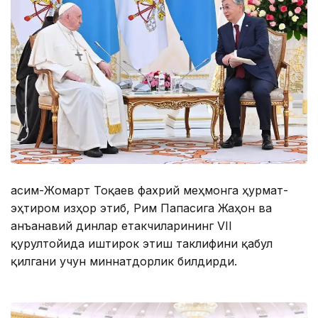
Қасим-Жомарт Тоқаев фахрий меҳмонга ҳурмат-
эҳтиром изҳор этиб, Рим Папасига Жаҳон ва
анъанавий динлар етакчиларининг VII
қурултойида иштирок этиш таклифини қабул
қилгани учун миннатдорлик билдирди.