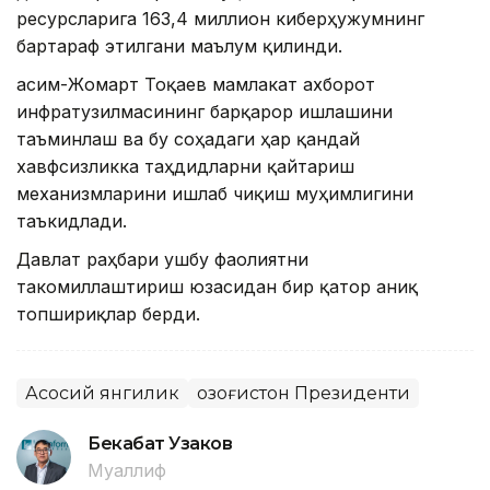
ресурсларига 163,4 миллион киберҳужумнинг
бартараф этилгани маълум қилинди.
Қасим-Жомарт Тоқаев мамлакат ахборот
инфратузилмасининг барқарор ишлашини
таъминлаш ва бу соҳадаги ҳар қандай
хавфсизликка таҳдидларни қайтариш
механизмларини ишлаб чиқиш муҳимлигини
таъкидлади.
Давлат раҳбари ушбу фаолиятни
такомиллаштириш юзасидан бир қатор аниқ
топшириқлар берди.
Асосий янгилик
Қозоғистон Президенти
Бекабат Узаков
Муаллиф