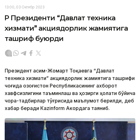
13:00, 03 Октябр 2023
ҚР Президенти “Давлат техника
хизмати” акциядорлик жамиятига
ташриф буюрди
Президент Қасим-Жомарт Тоқаевга “Давлат
техника хизмати” акциядорлик жамиятига ташрифи
чоғида Қозоғистон Республикасининг ахборот
хавфсизлигини таъминлаш ва ҳозирги ҳолати бўйича
чора-тадбирлар тўғрисида маълумот берилди, деб
хабар беради Каzinform Акордага таяниб.