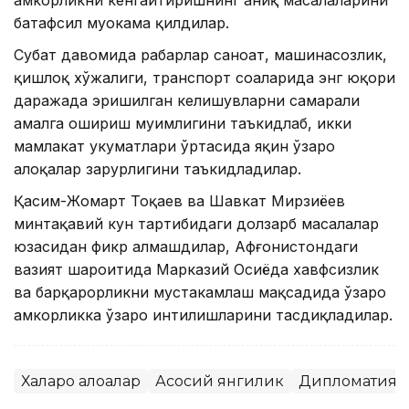
ҳамкорликни кенгайтиришнинг аниқ масалаларини
батафсил муҳокама қилдилар.
Суҳбат давомида раҳбарлар саноат, машинасозлик,
қишлоқ хўжалиги, транспорт соҳаларида энг юқори
даражада эришилган келишувларни самарали
амалга ошириш муҳимлигини таъкидлаб, икки
мамлакат ҳукуматлари ўртасида яқин ўзаро
алоқалар зарурлигини таъкидладилар.
Қасим-Жомарт Тоқаев ва Шавкат Мирзиёев
минтақавий кун тартибидаги долзарб масалалар
юзасидан фикр алмашдилар, Афғонистондаги
вазият шароитида Марказий Осиёда хавфсизлик
ва барқарорликни мустаҳкамлаш мақсадида ўзаро
ҳамкорликка ўзаро интилишларини тасдиқладилар.
Халқаро алоқалар
Асосий янгилик
Дипломатия