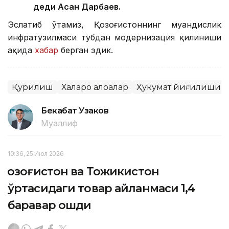
деди Асан Дарбаев.
Эслатиб ўтамиз, Қозоғистоннинг муҳандислик
инфратузилмаси тубдан модернизация қилиниши
ҳақида
хабар
берган эдик.
Қурилиш
Халқаро алоқалар
Ҳукумат йиғилиши
Бекабат Узаков
Муаллиф
10:36, 25 Июл 2026
Қозоғистон ва Тожикистон
ўртасидаги товар айланмаси 1,4
баравар ошди