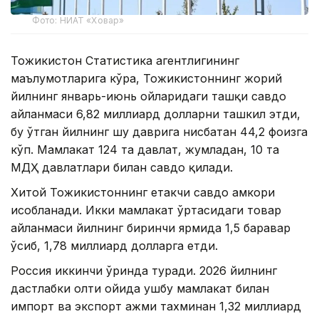
Фото: НИАТ «Ховар»
Тожикистон Статистика агентлигининг
маълумотларига кўра, Тожикистоннинг жорий
йилнинг январь-июнь ойларидаги ташқи савдо
айланмаси 6,82 миллиард долларни ташкил этди,
бу ўтган йилнинг шу даврига нисбатан 44,2 фоизга
кўп. Мамлакат 124 та давлат, жумладан, 10 та
МДҲ давлатлари билан савдо қилади.
Хитой Тожикистоннинг етакчи савдо ҳамкори
ҳисобланади. Икки мамлакат ўртасидаги товар
айланмаси йилнинг биринчи ярмида 1,5 баравар
ўсиб, 1,78 миллиард долларга етди.
Россия иккинчи ўринда туради. 2026 йилнинг
дастлабки олти ойида ушбу мамлакат билан
импорт ва экспорт ҳажми тахминан 1,32 миллиард