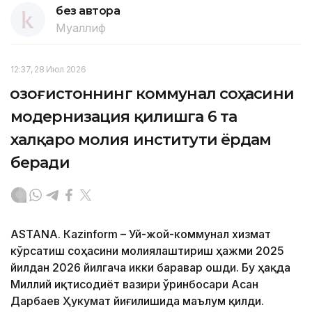
без автора
Муаллиф
12:37, 28 Июл 2026
Қозоғистоннинг коммунал соҳасини
модернизация қилишга 6 та
халқаро молия институти ёрдам
беради
ASTANА. Кazinform – Уй-жой-коммунал хизмат
кўрсатиш соҳасини молиялаштириш ҳажми 2025
йилдан 2026 йилгача икки баравар ошди. Бу ҳақда
Миллий иқтисодиёт вазири ўринбосари Асан
Дарбаев Ҳукумат йиғилишида маълум қилди.