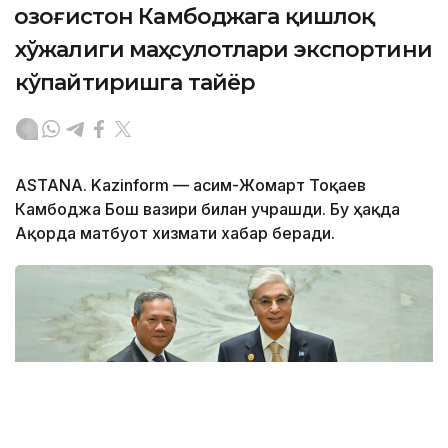
Қозоғистон Камбоджага қишлоқ
хўжалиги маҳсулотлари экспортини
кўпайтиришга тайёр
ASTANA. Kazinform — Қасим-Жомарт Тоқаев
Камбоджа Бош вазири билан учрашди. Бу ҳақда
Ақорда матбуот хизмати хабар беради.