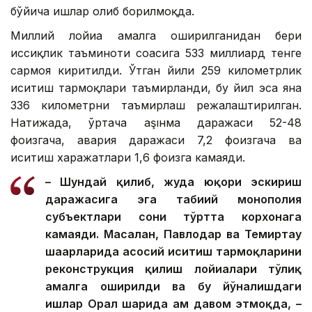
бўйича ишлар олиб борилмоқда.
Миллий лойиҳа амалга оширилганидан бери
иссиқлик таъминоти соҳасига 533 миллиард тенге
сармоя киритилди. Ўтган йили 259 километрлик
иситиш тармоқлари таъмирланди, бу йил эса яна
336 километрни таъмирлаш режалаштирилган.
Натижада, ўртача аşıнма даражаси 52-48
фоизгача, авария даражаси 7,2 фоизгача ва
иситиш харажатлари 1,6 фоизга камаяди.
– Шундай қилиб, жуда юқори эскириш
даражасига эга табиий монополия
субъектлари сони тўртта корхонага
камаяди. Масалан, Павлодар ва Темиртау
шаҳарларида асосий иситиш тармоқларини
реконструкция қилиш лойиҳалари тўлиқ
амалга оширилди ва бу йўналишдаги
ишлар Орал шаҳрида ҳам давом этмоқда, –