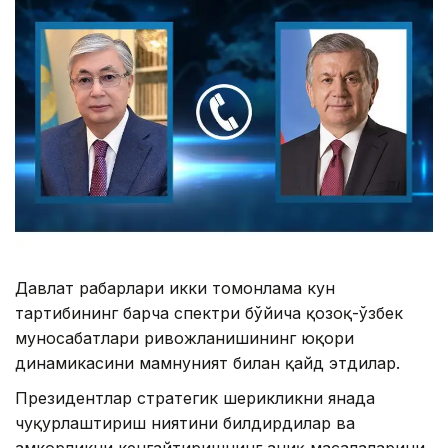
Давлат раҳбарлари икки томонлама кун
тартибининг барча спектри бўйича қозоқ-ўзбек
муносабатлари ривожланишининг юқори
динамикасини мамнуният билан қайд этдилар.
Президентлар стратегик шерикликни янада
чуқурлаштириш ниятини билдирдилар ва