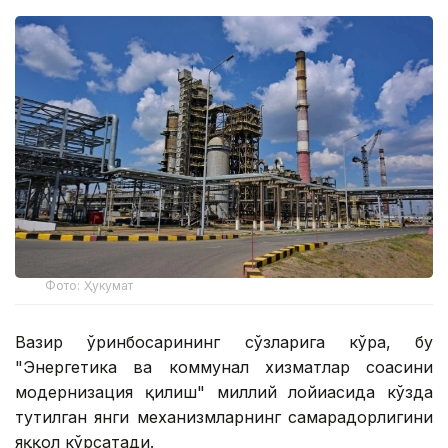
Фото: Ҳукумат
Вазир ўринбосарининг сўзларига кўра, бу
"Энергетика ва коммунал хизматлар соҳасини
модернизация қилиш" миллий лойиҳасида кўзда
тутилган янги механизмларнинг самарадорлигини
яққол кўрсатади.