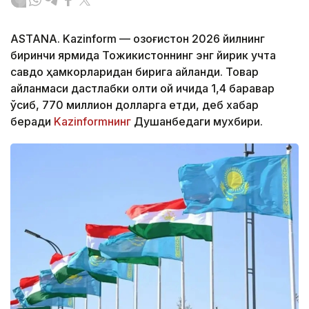
ASTANA. Kazinform — Қозоғистон 2026 йилнинг
биринчи ярмида Тожикистоннинг энг йирик учта
савдо ҳамкорларидан бирига айланди. Товар
айланмаси дастлабки олти ой ичида 1,4 баравар
ўсиб, 770 миллион долларга етди, деб хабар
беради
Kazinformнинг
Душанбедаги мухбири.