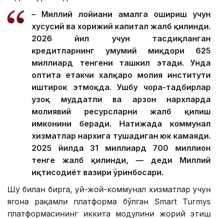
– Миллий лойиҳани амалга ошириш учун
хусусий ва хорижий капитал жалб қилинди.
2026 йил учун тасдиқланган
кредитларнинг умумий миқдори 625
миллиард тенгени ташкил этади. Унда
олтита етакчи халқаро молия институти
иштирок этмоқда. Ушбу чора-тадбирлар
узоқ муддатли ва арзон нархларда
молиявий ресурсларни жалб қилиш
имконини беради. Натижада коммунал
хизматлар нархига тушадиган юк камаяди.
2025 йилда 31 миллиард 700 миллион
тенге жалб қилинди, — деди Миллий
иқтисодиёт вазири ўринбосари.
Шу билан бирга, уй-жой-коммунал хизматлар учун
ягона рақамли платформа бўлган Smart Turmys
платформасининг иккита модулини жорий этиш