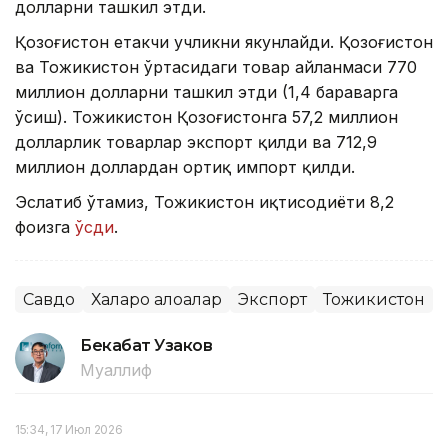
долларни ташкил этди.
Қозоғистон етакчи учликни якунлайди. Қозоғистон
ва Тожикистон ўртасидаги товар айланмаси 770
миллион долларни ташкил этди (1,4 бараварга
ўсиш). Тожикистон Қозоғистонга 57,2 миллион
долларлик товарлар экспорт қилди ва 712,9
миллион доллардан ортиқ импорт қилди.
Эслатиб ўтамиз, Тожикистон иқтисодиёти 8,2
фоизга
ўсди
.
Савдо
Халқаро алоқалар
Экспорт
Тожикистон
Бекабат Узаков
Муаллиф
15:34, 17 Июл 2026