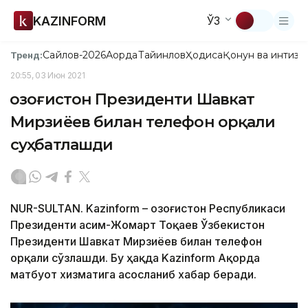
KAZINFORM
ЎЗ
Сайлов-2026
Ақорда
Тайинлов
Ҳодиса
Қонун ва интизо
Тренд:
20:55, 03 Июн 2021
Қозоғистон Президенти Шавкат
Мирзиёев билан телефон орқали
суҳбатлашди
NUR-SULTAN. Kazinform – Қозоғистон Республикаси
Президенти Қасим-Жомарт Тоқаев Ўзбекистон
Президенти Шавкат Мирзиёев билан телефон
орқали сўзлашди. Бу ҳақда Kazinform Ақорда
матбуот хизматига асосланиб хабар беради.