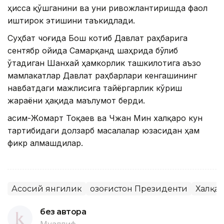
ҳисса қўшганини ва уни ривожлантиришда фаол
иштирок этишини таъкидлади.
Суҳбат чоғида Бош котиб Давлат раҳбарига
сентябр ойида Самарқанд шаҳрида бўлиб
ўтадиган Шанхай ҳамкорлик ташкилотига аъзо
мамлакатлар Давлат раҳбарлари кенгашининг
навбатдаги мажлисига тайёргарлик кўриш
жараёни ҳақида маълумот берди.
Қасим-Жомарт Тоқаев ва Чжан Мин халқаро кун
тартибидаги долзарб масалалар юзасидан ҳам
фикр алмашдилар.
Асосий янгилик
Қозоғистон Президенти
Халқа
без автора