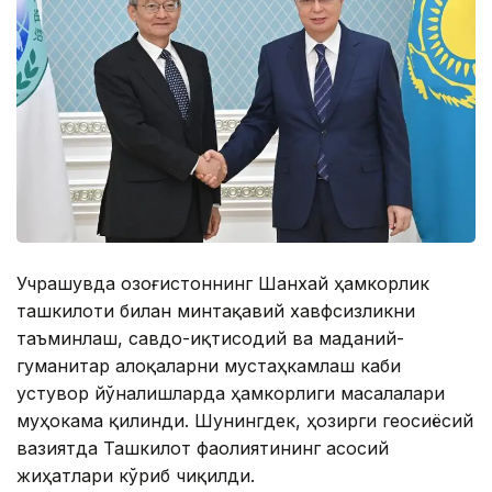
Учрашувда Қозоғистоннинг Шанхай ҳамкорлик
ташкилоти билан минтақавий хавфсизликни
таъминлаш, савдо-иқтисодий ва маданий-
гуманитар алоқаларни мустаҳкамлаш каби
устувор йўналишларда ҳамкорлиги масалалари
муҳокама қилинди. Шунингдек, ҳозирги геосиёсий
вазиятда Ташкилот фаолиятининг асосий
жиҳатлари кўриб чиқилди.