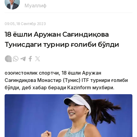
Муаллиф
09:05, 18 Сентябр 2023
18 ёшли Аружан Сағиндиқова
Тунисдаги турнир ғолиби бўлди
Қозоғистонлик спортчи, 18 ёшли Аружан
Сағиндиқова Монастир (Тунис) ITF турнири ғолиби
бўлди, деб хабар беради Каzinform мухбири.