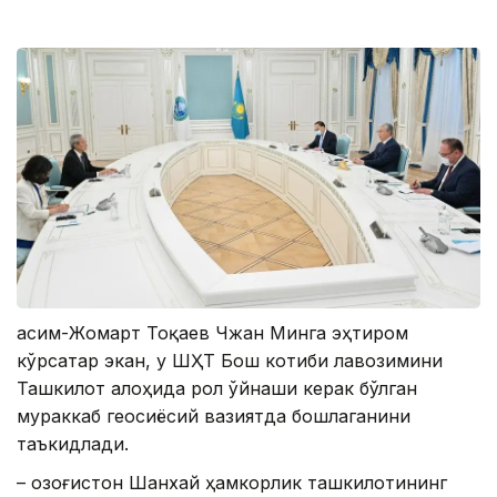
Қасим-Жомарт Тоқаев Чжан Минга эҳтиром
кўрсатар экан, у ШҲТ Бош котиби лавозимини
Ташкилот алоҳида рол ўйнаши керак бўлган
мураккаб геосиёсий вазиятда бошлаганини
таъкидлади.
– Қозоғистон Шанхай ҳамкорлик ташкилотининг