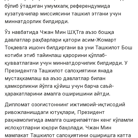
бўлиб ўтадиган умумхалқ референдумида
кузатувчилар миссиясини ташкил этгани учун
миннатдорлик билдирди.
Ўз навбатида Чжан Мин ШҲТга аъзо бошқа
давлатлар раҳбарлари қатори Қасим-Жомарт
Тоқаевга ишонч билдиргани ва уни Ташкилот Бош
котиби этиб тайинлаш қарорини қўллаб-
қувватлагани учун миннатдорчилик билдирди. У
Президентга Ташкилот салоҳиятини янада
мустаҳкамлаш ва аъзо давлатлар билан
ҳамкорликни йўлга қўйиш учун барча саъй-
ҳаракатларини амалга оширишини айтди.
Дипломат Қозоғистоннинг ижтимоий-иқтисодий
ривожланишдаги ютуқлари, Президент
раҳнамолигида амалга оширилаётган кенг кўламли
ислоҳотларни юқори баҳолади. Чжан Мин
мамлакат Ташкилот салоҳиятини оширишга катта