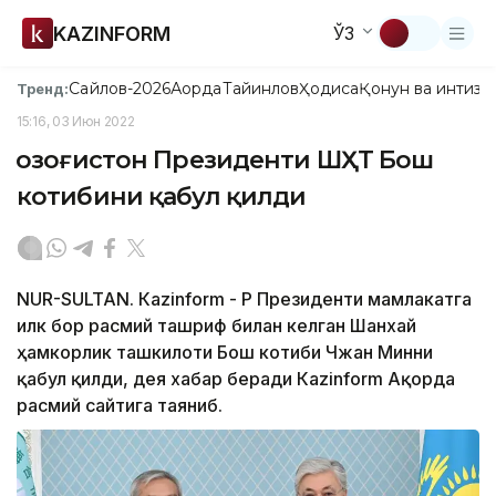
KAZINFORM
ЎЗ
Сайлов-2026
Ақорда
Тайинлов
Ҳодиса
Қонун ва интизо
Тренд:
15:16, 03 Июн 2022
Қозоғистон Президенти ШҲТ Бош
котибини қабул қилди
NUR-SULTAN. Кazinform - ҚР Президенти мамлакатга
илк бор расмий ташриф билан келган Шанхай
ҳамкорлик ташкилоти Бош котиби Чжан Минни
қабул қилди, дея хабар беради Каzinform Ақорда
расмий сайтига таяниб.