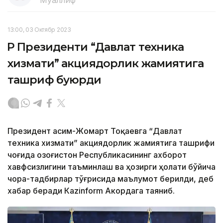
Муаллиф
13:00, 03 Октябр 2023
ҚР Президенти “Давлат техника
хизмати” акциядорлик жамиятига
ташриф буюрди
Президент Қасим-Жомарт Тоқаевга “Давлат
техника хизмати” акциядорлик жамиятига ташрифи
чоғида Қозоғистон Республикасининг ахборот
хавфсизлигини таъминлаш ва ҳозирги ҳолати бўйича
чора-тадбирлар тўғрисида маълумот берилди, деб
хабар беради Каzinform Акордага таяниб.