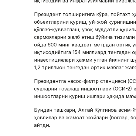
иқтисодий ва инфратузилмавий ривожл
Президент топшириғига кўра, пойтахт 
объектларини қуриш, уй-жой қурилишин
қўллаб-қувватлаш, узоқ муддатли қурил
сармояларни жалб этиш бўйича тизимли 
ойда 600 минг квадрат метрдан ортиқ 
иқтисодиётига 154 миллиард тенгедан о
инвестициялари ҳажми ўтган йилнинг шу
1,2 триллион тенгедан ортиқ маблағ жал
Президентга насос-филтр станцияси (СС
сувларни тозалаш иншоотлари (ОСИ-2) қ
иншоотларни қуриш ишлари ҳақида маъ
Бундан ташқари, Алтай Кўлгинов Қасим-
ҳовлилар ва жамоат жойлари (боғлар, 
айтди.