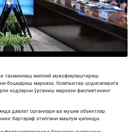
ини таъминлаш миллий мувофиқлаштириш
ни бошқариш маркази, Компьютер ҳодисаларига
рли кодларни ўрганиш маркази фаолиятининг
мида давлат органлари ва муҳим объектлар
нинг бартараф этилгани маълум қилинди.
 инфратузилмасининг барқарор ишлашини