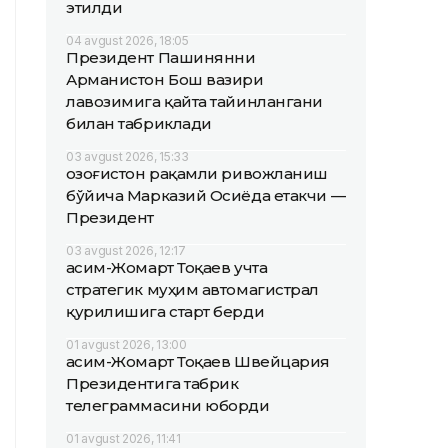
этилди
04 avgust 2026, 18:05
Президент Пашинянни
Арманистон Бош вазири
лавозимига қайта тайинлангани
билан табриклади
03 avgust 2026, 15:33
Қозоғистон рақамли ривожланиш
бўйича Марказий Осиёда етакчи —
Президент
03 avgust 2026, 12:17
Қасим-Жомарт Тоқаев учта
стратегик муҳим автомагистрал
қурилишига старт берди
01 avgust 2026, 13:00
Қасим-Жомарт Тоқаев Швейцария
Президентига табрик
телеграммасини юборди
01 avgust 2026, 11:41