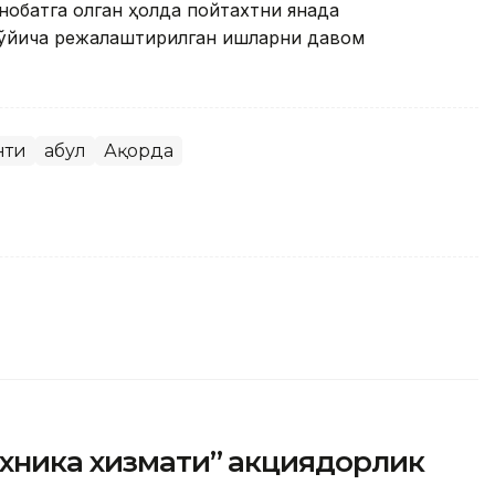
обатга олган ҳолда пойтахтни янада
ўйича режалаштирилган ишларни давом
нти
Қабул
Ақорда
ехника хизмати” акциядорлик