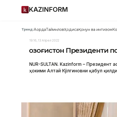
KAZINFORM
Ақорда
Тайинлов
Ҳодиса
Қонун ва интизом
Ко
Тренд:
19:16, 13 Апрел 2022
Қозоғистон Президенти п
NUR-SULTAN. Kazinform – Президент 
ҳокими Алтай Кўлгиновни қабул қилди