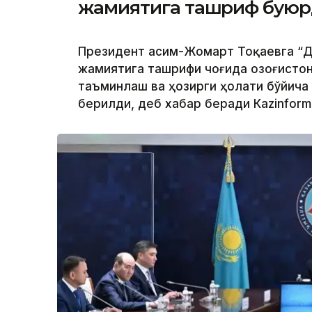
жамиятига ташриф бую
Президент Қасим-Жомарт Тоқаевга “Д
жамиятига ташрифи чоғида Қозоғисто
таъминлаш ва ҳозирги ҳолати бўйича
берилди, деб хабар беради Каzinform