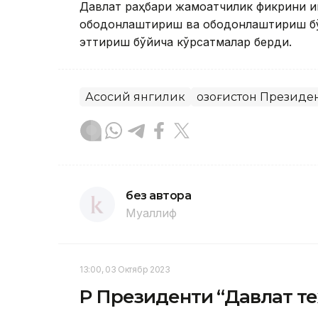
Давлат раҳбари жамоатчилик фикрини ин
ободонлаштириш ва ободонлаштириш б
эттириш бўйича кўрсатмалар берди.
Асосий янгилик
Қозоғистон Президе
без автора
Муаллиф
13:00, 03 Октябр 2023
ҚР Президенти “Давлат т