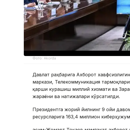
Фото: Akorda
Давлат раҳбарига Ахборот хавфсизлиг
маркази, Телекоммуникация тармоқлари
қарши курашиш миллий хизмати ва Зара
жараёни ва натижалари кўрсатилди.
Президентга жорий йилнинг 9 ойи даво
ресурсларига 163,4 миллион киберҳужум
Қасим-Жомарт Тоқаев мамлакат ахборот