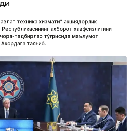
рди
авлат техника хизмати” акциядорлик
н Республикасининг ахборот хавфсизлигини
 чора-тадбирлар тўғрисида маълумот
 Акордага таяниб.