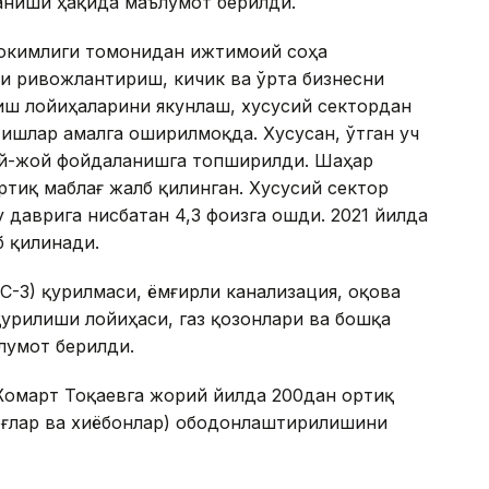
аниши ҳақида маълумот берилди.
ҳокимлиги томонидан ижтимоий соҳа
и ривожлантириш, кичик ва ўрта бизнесни
иш лойиҳаларини якунлаш, хусусий сектордан
ишлар амалга оширилмоқда. Хусусан, ўтган уч
уй-жой фойдаланишга топширилди. Шаҳар
ртиқ маблағ жалб қилинган. Хусусий сектор
 даврига нисбатан 4,3 фоизга ошди. 2021 йилда
б қилинади.
С-3) қурилмаси, ёмғирли канализация, оқова
урилиши лойиҳаси, газ қозонлари ва бошқа
лумот берилди.
Жомарт Тоқаевга жорий йилда 200дан ортиқ
боғлар ва хиёбонлар) ободонлаштирилишини