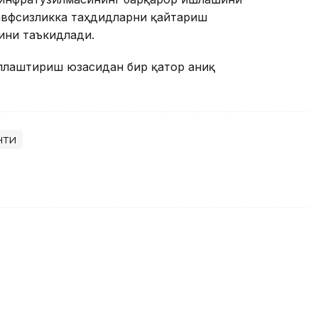
хавфсизликка таҳдидларни қайтариш
ини таъкидлади.
ллаштириш юзасидан бир қатор аниқ
нти