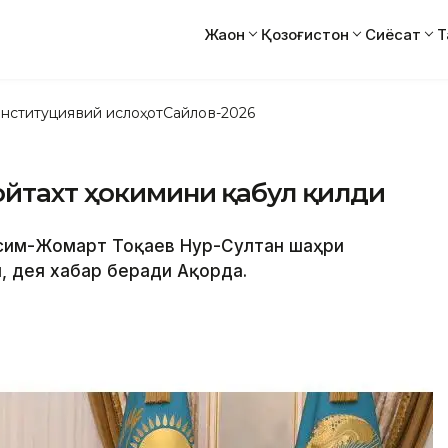
Жаҳон
Қозоғистон
Сиёсат
Т
нституциявий ислоҳот
Сайлов-2026
ойтахт ҳокимини қабул қилди
Қасим-Жомарт Тоқаев Нур-Султан шаҳри
, дея хабар беради Ақорда.