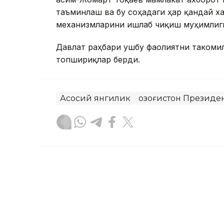
таъминлаш ва бу соҳадаги ҳар қандай 
механизмларини ишлаб чиқиш муҳимлиг
Давлат раҳбари ушбу фаолиятни такоми
топшириқлар берди.
Асосий янгилик
Қозоғистон Президе
Бекабат Узаков
Муаллиф
09:05, 18 Сентябр 2023