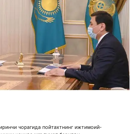
биринчи чорагида пойтахтнинг ижтимоий-