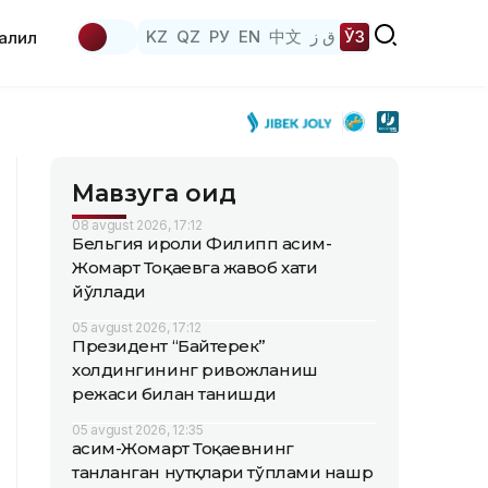
KZ
QZ
РУ
EN
中文
ق ز
ЎЗ
аҳлил
Мавзуга оид
08 avgust 2026, 17:12
Бельгия Қироли Филипп Қасим-
Жомарт Тоқаевга жавоб хати
йўллади
05 avgust 2026, 17:12
Президент “Байтерек”
холдингининг ривожланиш
режаси билан танишди
05 avgust 2026, 12:35
Қасим-Жомарт Тоқаевнинг
танланган нутқлари тўплами нашр