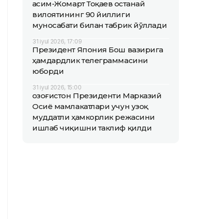
Қасим-Жомарт Тоқаев Қостанай
вилоятининг 90 йиллиги
муносабати билан табрик йўллади
31 iyul 2026, 17:09
Президент Япония Бош вазирига
ҳамдардлик телеграммасини
юборди
31 iyul 2026, 15:00
Қозоғистон Президенти Марказий
Осиё мамлакатлари учун узоқ
муддатли ҳамкорлик режасини
ишлаб чиқишни таклиф қилди