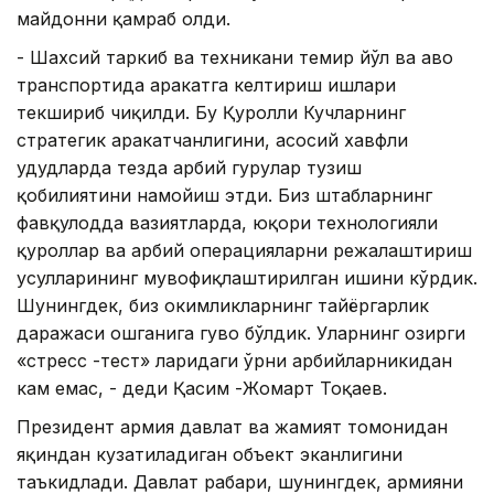
майдонни қамраб олди.
- Шахсий таркиб ва техникани темир йўл ва ҳаво
транспортида ҳаракатга келтириш ишлари
текшириб чиқилди. Бу Қуролли Кучларнинг
стратегик ҳаракатчанлигини, асосий хавфли
ҳудудларда тезда ҳарбий гуруҳлар тузиш
қобилиятини намойиш этди. Биз штабларнинг
фавқулодда вазиятларда, юқори технологияли
қуроллар ва ҳарбий операцияларни режалаштириш
усулларининг мувофиқлаштирилган ишини кўрдик.
Шунингдек, биз ҳокимликларнинг тайёргарлик
даражаси ошганига гувоҳ бўлдик. Уларнинг ҳозирги
«стресс -тест» ларидаги ўрни ҳарбийларникидан
кам емас, - деди Қасим -Жомарт Тоқаев.
Президент армия давлат ва жамият томонидан
яқиндан кузатиладиган объект эканлигини
таъкидлади. Давлат раҳбари, шунингдек, армияни