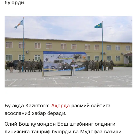
буюрди.
Бу ҳақда Kazinform
Ақорда
расмий сайтига
асосланиб хабар беради.
Олий Бош қўмондон Бош штабнинг олдинги
линиясига ташриф буюрди ва Мудофаа вазири,