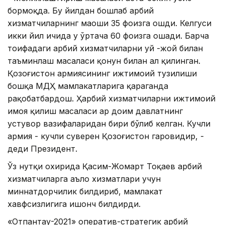
бормоқда. Бу йилдан бошлаб ҳарбий
хизматчиларнинг маоши 35 фоизга ошди. Келгуси
икки йил ичида у ўртача 60 фоизга ошади. Барча
тоифадаги ҳарбий хизматчиларни уй -жой билан
таъминлаш масаласи қонун билан ҳал қилинган.
Қозоғистон армиясининг ижтимоий тузилиши
бошқа МДҲ мамлакатларига қараганда
рақобатбардош. Ҳарбий хизматчиларни ижтимоий
ҳимоя қилиш масаласи ҳар доим давлатнинг
устувор вазифаларидан бири бўлиб келган. Кучли
армия - кучли суверен Қозоғистон гаровидир, -
деди Президент.
Ўз нутқи охирида Қасим-Жомарт Тоқаев ҳарбий
хизматчиларга аъло хизматлари учун
миннатдорчилик билдириб, мамлакат
хавфсизлигига ишонч билдирди.
«Отпантау-2021» оператив-стратегик ҳарбий