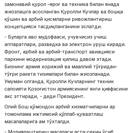
замонавий қурол –яроғ ва техника билан янада
жиҳозлашга асосланган Қуролли Кучлар ва бошқа
қўшин ва ҳарбий қисмларни ривожлантириш
концепцияси тасдиқланганини эслатди.
- Буларга ҳаво мудофааси, учувчисиз учиш
аппаратлари, разведка ва электрон уруш киради.
Фронт, ҳарбий ва ҳарбий-транспорт авиацияси
паркини модернизация қилиш давом этади.
Бизнинг армия хорижий ва маҳаллий тўғридан-
тўғри ракета тизимлари билан жиҳозланади.
Умуман олганда, Қуролли Кучларнинг техник
салоҳияти Қозоғистон армиясининг янги қиёфасини
акс эттиради, - деди Президент.
Олий Бош қўмондон ҳарбий хизматчиларни ҳар
томонлама ижтимоий қўллаб-қувватлаш
масалаларига ҳам тўхталди.
- Молиялаштириш масаласи аста-секин ўсиб