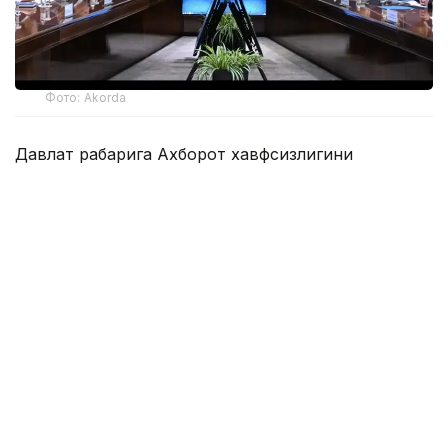
Фото: Akorda
Давлат раҳбарига Ахборот хавфсизлигини
таъминлаш миллий мувофиқлаштириш маркази,
Телекоммуникация тармоқларини бошқариш
маркази, Компьютер ҳодисаларига қарши курашиш
миллий хизмати ва Зарарли кодларни ўрганиш
маркази фаолиятининг жараёни ва натижалари
кўрсатилди.
Президентга жорий йилнинг 9 ойи давомида
давлат органлари ва муҳим объектлар
ресурсларига 163,4 миллион киберҳужумнинг
бартараф этилгани маълум қилинди.