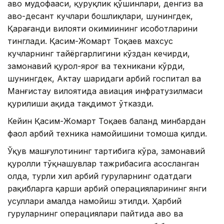
ҳаво мудофааси, қуруқлик қўшинлари, денгиз ва
ҳаво-десант кучлари бошлиқлари, шунингдек,
Қарағанди вилояти ҳокимиининг ҳисоботларини
тинглади. Қасим-Жомарт Тоқаев махсус
кучларнинг тайёргарлигини кўздан кечирди,
замонавий қурол-яроғ ва техникани кўрди,
шунингдек, Aктау шаҳридаги ҳарбий госпитал ва
Манғистау вилоятида авиация инфратузилмаси
қурилиши ҳақида тақдимот ўтказди.
Кейин Қасим-Жомарт Тоқаев баланд минбардан
фаол ҳарбий техника намойишини томоша қилди.
Ўқув машғулотининг тартибига кўра, замонавий
қуролли тўқнашувлар тажрибасига асосланган
ҳолда, турли хил ҳарбий гуруҳларнинг одатдаги
рақибларга қарши ҳарбий операцияларининг янги
усуллари амалда намойиш этилди. Ҳарбий
гуруҳларнинг операциялари пайтида ҳаво ва