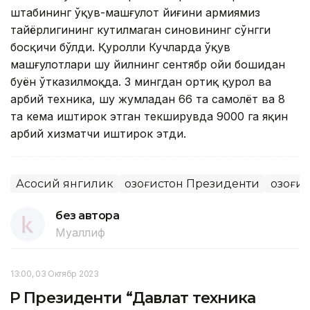
штабининг ўқув-машғулот йиғини армиямиз
тайёрлигининг кутилмаган синовининг сўнгги
босқичи бўлди. Қуролли Кучларда ўқув
машғулотлари шу йилнинг сентябр ойи бошидан
буён ўтказилмоқда. 3 мингдан ортиқ қурол ва
ҳарбий техника, шу жумладан 66 та самолёт ва 8
та кема иштирок этган текширувда 9000 га яқин
ҳарбий хизматчи иштирок этди.
Асосий янгилик
Қозоғистон Президенти
Қозоғи
без автора
Муаллиф
13:00, 03 Октябр 2023
ҚР Президенти “Давлат техника