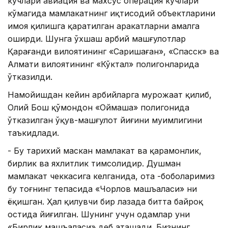
кучлари авиация ва махсус операция кучлари
кўмагида мамлакатнинг иқтисодий объектларини
ҳимоя қилишга қаратилган ҳаракатларни амалга
оширди. Шунга ўхшаш ҳарбий машғулотлар
Қарағанди вилоятининг «Саришаған», «Спасск» ва
Алмати вилоятининг «Кўктал» полигонларида
ўтказилди.
Намойишдан кейин ҳарбийларга мурожаат қилиб,
Олий Бош қўмондон «Оймаша» полигонида
ўтказилган ўқув-машғулот йиғини муҳимлигини
таъкидлади.
- Бу тарихий маскан мамлакат ва қаҳрамонлик,
бирлик ва яхлитлик тимсолидир. Душман
мамлакат чеккасига келганида, ота -боболаримиз
бу тоғнинг тепасида «Чорлов машъаласи» ни
ёқишган. Ҳал қилувчи бир лаҳзада битта байроқ
остида йиғилган. Шунинг учун одамлар уни
«Бирлик машъаласи» деб аташади. Бизнинг