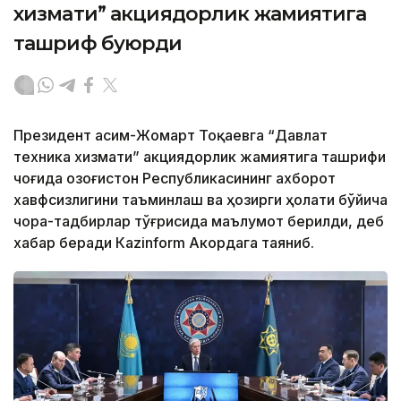
хизмати” акциядорлик жамиятига
ташриф буюрди
Президент Қасим-Жомарт Тоқаевга “Давлат
техника хизмати” акциядорлик жамиятига ташрифи
чоғида Қозоғистон Республикасининг ахборот
хавфсизлигини таъминлаш ва ҳозирги ҳолати бўйича
чора-тадбирлар тўғрисида маълумот берилди, деб
хабар беради Каzinform Акордага таяниб.