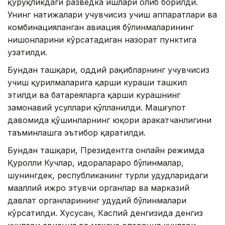
қуруқликдаги разведка ишлари олиб борилди.
Унинг натижалари учувчисиз учиш аппаратлари ва
комбинацияланган авиация бўлинмаларининг
нишонларини кўрсатадиган назорат пунктига
узатилди.
Бундан ташқари, оддий рақибларнинг учувчисиз
учиш қурилмаларига қарши кураши ташкил
этилди ва батареяларга қарши курашнинг
замонавий усуллари қўлланилди. Машғулот
давомида қўшинларнинг юқори ҳаракатчанлигини
таъминлашга эътибор қаратилди.
Бундан ташқари, Президентга онлайн режимда
Қуролли Кучлар, идоралараро бўлинмалар,
шунингдек, республиканинг турли ҳудудларидаги
маҳаллий ижро этувчи органлар ва марказий
давлат органларининг ҳудудий бўлинмалари
кўрсатилди. Хусусан, Каспий денгизида денгиз