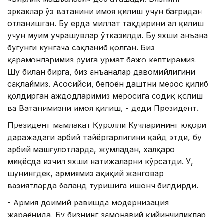
эркаклар ўз ватанини ҳимоя қилиш учун бағридан
отланишган. Бу ерда миллат тақдирини ҳал қилиш
учун муҳим учрашувлар ўтказилди. Бу яхши анъана
бугунги кунгача сақланиб қолган. Биз
қаҳрамонларимиз руҳига ҳурмат бажо келтирамиз.
Шу билан бирга, биз анъаналар давомийлигини
сақлаймиз. Aсосийси, бепоён даштни мерос қилиб
қолдирган аждодларимиз меросига содиқ қолиш
ва Ватанимизни ҳимоя қилиш, - деди Президент.
Президент мамлакат Қуролли Кучларининг юқори
даражадаги ҳарбий тайёргарлигини қайд этди, бу
ҳарбий машғулотларда, жумладан, халқаро
миқёсда изчил яхши натижаларни кўрсатди. У,
шунингдек, армиямиз ҳақиқий жанговар
вазиятларда баланд туришига ишонч билдирди.
- Aрмия доимий равишда модернизация
жараёнида. Бу бизнинг замонавий қийинчиликлар