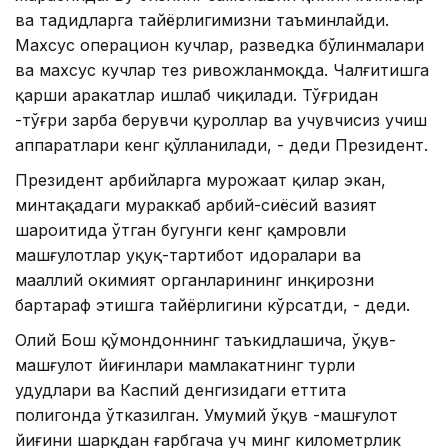
ва таҳдидларга тайёрлигимизни таъминлайди.
Махсус операцион кучлар, разведка бўлинмалари
ва махсус кучлар тез ривожланмоқда. Чалғитишга
қарши ҳаракатлар ишлаб чиқилади. Тўғридан
-тўғри зарба берувчи қуроллар ва учувчисиз учиш
аппаратлари кенг қўлланилади, - деди Президент.
Президент ҳарбийларга мурожаат қилар экан,
минтақадаги мураккаб ҳарбий-сиёсий вазият
шароитида ўтган бугунги кенг қамровли
машғулотлар ҳуқуқ-тартибот идоралари ва
маҳаллий ҳокимият органларининг инқирозни
бартараф этишга тайёрлигини кўрсатди, - деди.
Олий Бош қўмондоннинг таъкидлашича, ўқув-
машғулот йиғинлари мамлакатнинг турли
ҳудудлари ва Каспий денгизидаги еттита
полигонда ўтказилган. Умумий ўқув -машғулот
йиғини шарқдан ғарбгача уч минг километрлик