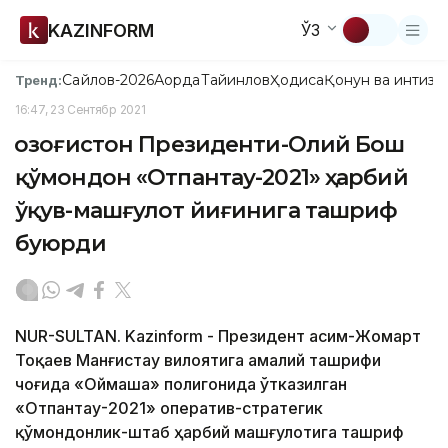
KAZINFORM
ЎЗ
Сайлов-2026
Ақорда
Тайинлов
Ҳодиса
Қонун ва интизо
Тренд:
16:47, 23 Сентябр 2021
Қозоғистон Президенти-Олий Бош
қўмондон «Отпантау-2021» ҳарбий
ўқув-машғулот йиғинига ташриф
буюрди
NUR-SULTAN. Kazinform - Президент Қасим-Жомарт
Тоқаев Манғистау вилоятига амалий ташрифи
чоғида «Оймаша» полигонида ўтказилган
«Отпантау-2021» оператив-стратегик
қўмондонлик-штаб ҳарбий машғулотига ташриф