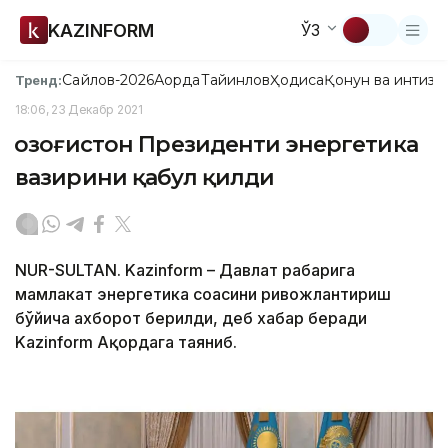
KAZINFORM
ЎЗ
Сайлов-2026
Ақорда
Тайинлов
Ҳодиса
Қонун ва интизо
Тренд:
18:06, 23 Декабр 2021
Қозоғистон Президенти энергетика
вазирини қабул қилди
NUR-SULTAN. Kazinform – Давлат раҳбарига
мамлакат энергетика соҳасини ривожлантириш
бўйича ахборот берилди, деб хабар беради
Kazinform Ақордага таяниб.