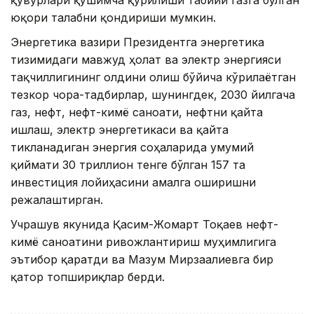
қувурлари қўшимча қурилиши табиий газга бўлган
юқори талабни қондириши мумкин.
Энергетика вазири Президентга энергетика
тизимидаги мавжуд ҳолат ва электр энергияси
тақчиллигининг олдини олиш бўйича кўрилаётган
тезкор чора-тадбирлар, шунингдек, 2030 йилгача
газ, нефт, нефт-кимё саноати, нефтни қайта
ишлаш, электр энергетикаси ва қайта
тикланадиган энергия соҳаларида умумий
қиймати 30 триллион тенге бўлган 157 та
инвестиция лойиҳасини амалга оширишни
режалаштирган.
Учрашув якунида Қасим-Жомарт Тоқаев нефт-
кимё саноатини ривожлантириш муҳимлигига
эътибор қаратди ва Мағзум Мирзағалиевга бир
қатор топшириқлар берди.