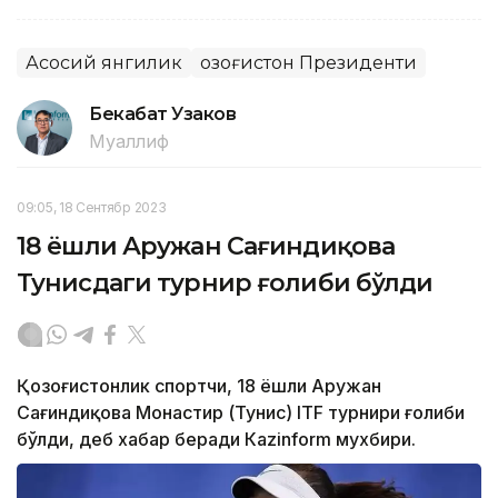
Асосий янгилик
Қозоғистон Президенти
Бекабат Узаков
Муаллиф
09:05, 18 Сентябр 2023
18 ёшли Аружан Сағиндиқова
Тунисдаги турнир ғолиби бўлди
Қозоғистонлик спортчи, 18 ёшли Аружан
Сағиндиқова Монастир (Тунис) ITF турнири ғолиби
бўлди, деб хабар беради Каzinform мухбири.