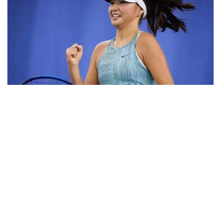
Фото: ktf.kz
Дунёнинг 829-ракеткаси, ушбу мусобақанинг 3-
ракеткаси А. Саөиндиыова финалда жаҳон
рейтингида 1253-ўринни эгаллаб турган
ҳиндистонлик Вайшнави Адкарга қарши
чемпионлик учун кураш олиб борди.