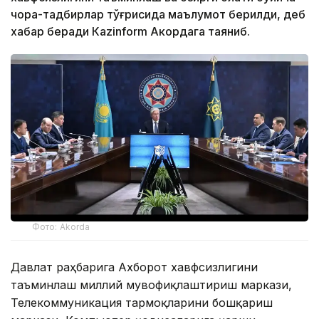
чора-тадбирлар тўғрисида маълумот берилди, деб
хабар беради Каzinform Акордага таяниб.
Фото: Akorda
Давлат раҳбарига Ахборот хавфсизлигини
таъминлаш миллий мувофиқлаштириш маркази,
Телекоммуникация тармоқларини бошқариш