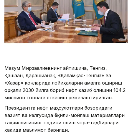
Мағзум Мирзағалиевнинг айтишича, Тенгиз,
Қашаған, Қарашиғанақ, «Қаламқас-Тенгиз» ва
«Хазар» конларида лойиҳаларни амалга ошириш
орқали 2030 йилга бориб нефт қазиб олишни 104,2
миллион тоннага етказиш режалаштирилган.
Президентга нефт маҳсулотлари бозоридаги
вазият ва келгусида ёқилғи-мойлаш материаллари
тақчиллигининг олдини олиш чора-тадбирлари
ҳақида маълумот берилди.