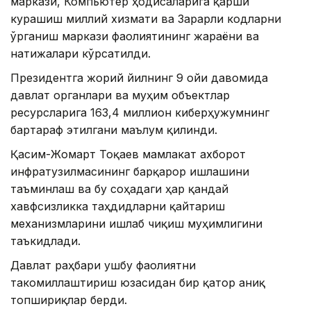
маркази, Компьютер ҳодисаларига қарши
курашиш миллий хизмати ва Зарарли кодларни
ўрганиш маркази фаолиятининг жараёни ва
натижалари кўрсатилди.
Президентга жорий йилнинг 9 ойи давомида
давлат органлари ва муҳим объектлар
ресурсларига 163,4 миллион киберҳужумнинг
бартараф этилгани маълум қилинди.
Қасим-Жомарт Тоқаев мамлакат ахборот
инфратузилмасининг барқарор ишлашини
таъминлаш ва бу соҳадаги ҳар қандай
хавфсизликка таҳдидларни қайтариш
механизмларини ишлаб чиқиш муҳимлигини
таъкидлади.
Давлат раҳбари ушбу фаолиятни
такомиллаштириш юзасидан бир қатор аниқ
топшириқлар берди.