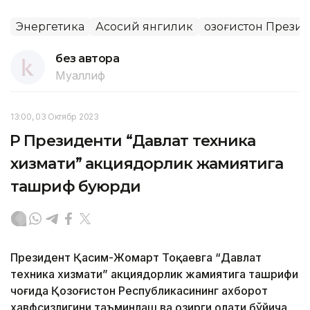
Энергетика
Асосий янгилик
Қозоғистон Прези
без автора
Муаллиф
13:00, 03 Октябр 2023
ҚР Президенти “Давлат техника
хизмати” акциядорлик жамиятига
ташриф буюрди
Президент Қасим-Жомарт Тоқаевга “Давлат
техника хизмати” акциядорлик жамиятига ташрифи
чоғида Қозоғистон Республикасининг ахборот
хавфсизлигини таъминлаш ва ҳозирги ҳолати бўйича