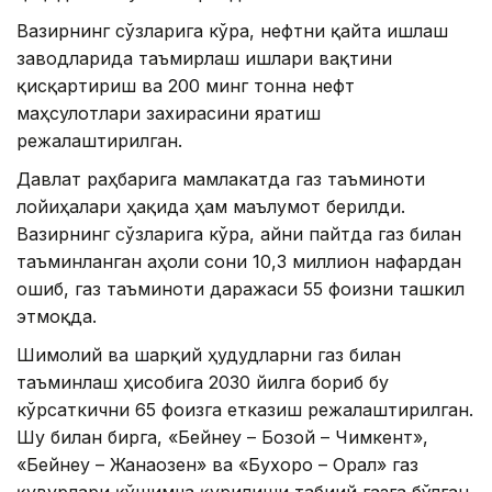
Вазирнинг сўзларига кўра, нефтни қайта ишлаш
заводларида таъмирлаш ишлари вақтини
қисқартириш ва 200 минг тонна нефт
маҳсулотлари захирасини яратиш
режалаштирилган.
Давлат раҳбарига мамлакатда газ таъминоти
лойиҳалари ҳақида ҳам маълумот берилди.
Вазирнинг сўзларига кўра, айни пайтда газ билан
таъминланган аҳоли сони 10,3 миллион нафардан
ошиб, газ таъминоти даражаси 55 фоизни ташкил
этмоқда.
Шимолий ва шарқий ҳудудларни газ билан
таъминлаш ҳисобига 2030 йилга бориб бу
кўрсаткични 65 фоизга етказиш режалаштирилган.
Шу билан бирга, «Бейнеу – Бозой – Чимкент»,
«Бейнеу – Жанаозен» ва «Бухоро – Орал» газ