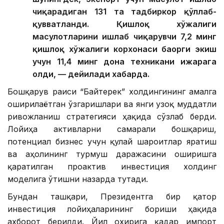
чиқарадиган 131 та тадбиркор қўллаб-
қувватланди. Қишлоқ хўжалиги
маҳсулотларини ишлаб чиқарувчи 7,2 минг
қишлоқ хўжалиги корхонаси баҳорги экиш
учун 11,4 минг дона техникани ижарага
олди, — дейилади хабарда.
Бошқарув раиси “Байтерек” холдингининг амалга
оширилаётган ўзгаришлари ва янги узоқ муддатли
ривожланиш стратегияси ҳақида сўзлаб берди.
Лойиҳа активларни самарали бошқариш,
потенциал бизнес учун қулай шароитлар яратиш
ва аҳолининг турмуш даражасини оширишга
қаратилган проактив инвестиция холдинг
моделига ўтишни назарда тутади.
Бундан ташқари, Президентга бир қатор
инвестиция лойиҳаларининг бориши ҳақида
ахборот берилди. Йил охирига қадар импорт