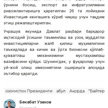
ўрнини босиш, экспорт ва инфратузилмани
ривожлантиришга қаратилган 26 та лойиҳани
Инвестиция кенгашига кўриб чиқиш учун тақдим
этиш режалаштирилган.
Учрашув якунида Давлат раҳбари барқарор
иқтисодий ўсишни таъминлаш ва узоқ муддатли
инвестицияларни жалб қилиш муҳимлигини
таъкидлади ва кичик ва ўрта бизнесни қўллаб-
қувватлаш механизмини мустаҳкамлаш
вазифасини қўйди. Шунингдек, у фуқаролар учун
уй-жой олиш имкониятини оширишга алоҳида
эътибор қаратди.
Қозоғистон Президенти
Қабул
Ақорда
"Байтере
Бекабат Узаков
Муаллиф