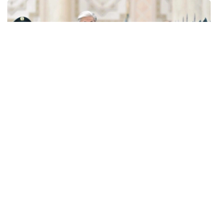
Фото: Ақорда
— Никол Пашинян илиқ сўзлар учун
миннатдорчилик билдирди ва Қозоғистон
Президенти ва халқига Қурултой
сайловларини муваффақиятли ўтказишни
тилади. Президент ва Бош вазир