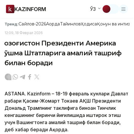
KAZINFORM
ЎЗ
Сайлов-2026
Ақорда
Тайинлов
Ҳодиса
Қонун ва интизо
Тренд:
12:09, 18 Феврал 2026
Қозоғистон Президенти Америка
Қўшма Штатларига амалий ташриф
билан боради
ASTANА. Кazinform – 18-19 февраль кунлари Давлат
раҳбари Қасим-Жомарт Токаев АҚШ Президенти
Дональд Трампнинг таклифига биноан Тинчлик
кенгашининг биринчи йиғилишида иштирок этиш
учун Вашингтонга амалий ташриф билан боради,
деб хабар беради Ақорда.