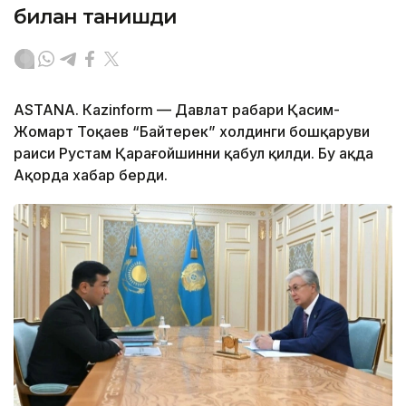
билан танишди
ASTANА. Каzinform — Давлат раҳбари Қасим-
Жомарт Тоқаев “Байтерек” холдинги бошқаруви
раиси Рустам Қарағойшинни қабул қилди. Бу ҳақда
Ақорда хабар берди.