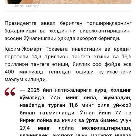
Фото: Ақорда
Президентга аввал берилган топшириқларнинг
бажарилиши ва холдингни ривожлантиришнинг
асосий йўналишлари ҳақида ахборот берилди.
Қасим-Жомарт Тоқаевга инвестиция ва кредит
портфели 14,3 триллион тенгега етиши ва 16,5
триллион тенгега етиши, йиллик соф фойда эса
400 миллиард тенгедан ошиши кутилаётгани
маълум қилинди.
— 2025 йил натижаларига кўра, холдинг
кўмагида 77,5 минг оила, жумладан,
навбатда турган 11,6 минг оила уй-жой
билан таъминланди. Ўтган йили 77 та
йирик лойиҳа ва кичик ва ўрта бизнес учун
27,4 минг лойиҳа молиялаштирилди,
шунингдек, экспорт учун маҳсулот ишлаб