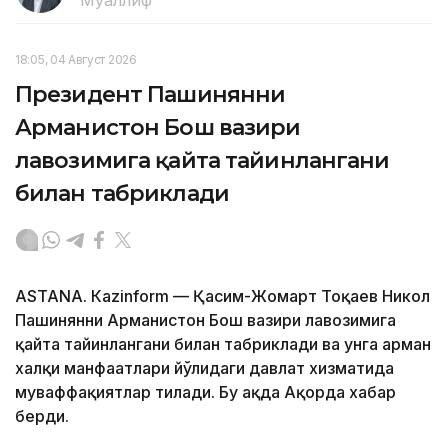
18:05, 04 Август 2026
Президент Пашинянни
Арманистон Бош вазири
лавозимига қайта тайинлангани
билан табриклади
ASTANА. Кazinform — Қасим-Жомарт Тоқаев Никол
Пашинянни Арманистон Бош вазири лавозимига
қайта тайинлангани билан табриклади ва унга арман
халқи манфаатлари йўлидаги давлат хизматида
муваффақиятлар тилади. Бу ҳақда Ақорда хабар
берди.