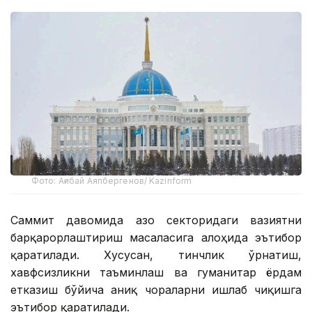
Фото: Ағибай Аяпбергенов/ Kazinform
Саммит давомида Ғазо секторидаги вазиятни
барқарорлаштириш масаласига алоҳида эътибор
қаратилади. Хусусан, тинчлик ўрнатиш,
хавфсизликни таъминлаш ва гуманитар ёрдам
етказиш бўйича аниқ чораларни ишлаб чиқишга
эътибор қаратилади.