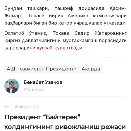
Бундан ташқари, ташриф доирасида Қасим-
Жомарт Тоқаев йирик Америка компаниялари
раҳбарлари билан бир қатор учрашувлар ўтказади.
Эслатиб ўтамиз, Тоқаев Садир Жапаровнинг
қирғиз давлатчилигини мустаҳкамлаш борасидаги
қарорларини
қўллаб-қувватлади
.
АҚШ
Қозоғистон Президенти
Ақорда
Бекабат Узаков
Муаллиф
17:12, 05 Август 2026
Президент “Байтерек”
холдингининг ривожланиш режаси