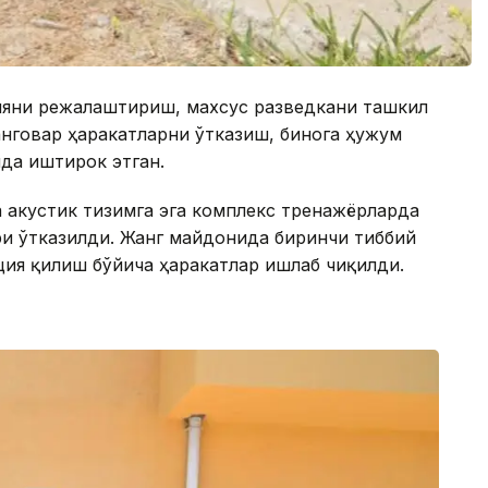
цияни режалаштириш, махсус разведкани ташкил
нговар ҳаракатларни ўтказиш, бинога ҳужум
да иштирок этган.
 акустик тизимга эга комплекс тренажёрларда
ри ўтказилди. Жанг майдонида биринчи тиббий
ия қилиш бўйича ҳаракатлар ишлаб чиқилди.