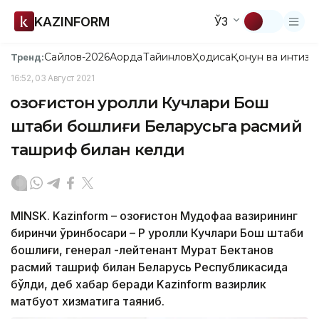
KAZINFORM
ЎЗ
Сайлов-2026
Ақорда
Тайинлов
Ҳодиса
Қонун ва интизо
Тренд:
16:52, 03 Август 2021
Қозоғистон Қуролли Кучлари Бош
штаби бошлиғи Беларусьга расмий
ташриф билан келди
MINSK. Kazinform – Қозоғистон Мудофаа вазирининг
биринчи ўринбосари – ҚР Қуролли Кучлари Бош штаби
бошлиғи, генерал -лейтенант Мурат Бектанов
расмий ташриф билан Беларусь Республикасида
бўлди, деб хабар беради Kazinform вазирлик
матбуот хизматига таяниб.