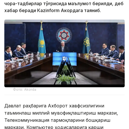
чора-тадбирлар тўғрисида маълумот берилди, деб
хабар беради Каzinform Акордага таяниб.
Фото: Akorda
Давлат раҳбарига Ахборот хавфсизлигини
таъминлаш миллий мувофиқлаштириш маркази,
Телекоммуникация тармоқларини бошқариш
маркази, Компьютер ҳодисаларига қарши