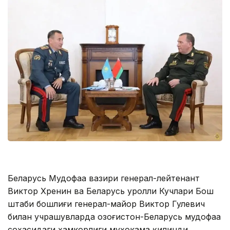
Беларусь Мудофаа вазири генерал-лейтенант
Виктор Хренин ва Беларусь Қуролли Кучлари Бош
штаби бошлиғи генерал-майор Виктор Гулевич
билан учрашувларда Қозоғистон-Беларусь мудофаа
соҳасидаги ҳамкорлиги муҳокама қилинди.