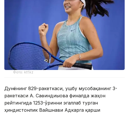
Фото: ktf.kz
Дунёнинг 829-ракеткаси, ушбу мусобақанинг 3-
ракеткаси А. Саөиндиыова финалда жаҳон
рейтингида 1253-ўринни эгаллаб турган
ҳиндистонлик Вайшнави Адкарга қарши
чемпионлик учун кураш олиб борди.
Биринчи партия кескин курашлар остида ўтди,