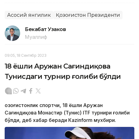
Асосий янгилик
Қозоғистон Президенти
Бекабат Узаков
Муаллиф
09:05, 18 Сентябр 2023
18 ёшли Аружан Сағиндиқова
Тунисдаги турнир ғолиби бўлди
Қозоғистонлик спортчи, 18 ёшли Аружан
Сағиндиқова Монастир (Тунис) ITF турнири ғолиби
бўлди, деб хабар беради Каzinform мухбири.