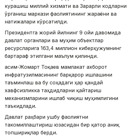
курашиш миллий хизмати ва Зарарли кодларни
ўрганиш маркази фаолиятининг жараёни ва
натижалари кўрсатилди.
Президентга жорий йилнинг 9 ойи давомида
давлат органлари ва муҳим объектлар
ресурсларига 163,4 миллион киберҳужумнинг
бартараф этилгани маълум қилинди.
Қасим-Жомарт Тоқаев мамлакат ахборот
инфратузилмасининг барқарор ишлашини
таъминлаш ва бу соҳадаги ҳар қандай
хавфсизликка таҳдидларни қайтариш
механизмларини ишлаб чиқиш муҳимлигини
таъкидлади.
Давлат раҳбари ушбу фаолиятни
такомиллаштириш юзасидан бир қатор аниқ
топшириқлар берди.