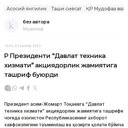
Асосий янгилик
Ташқи сиёсат
ҚР Мудофаа ваз
без автора
Муаллиф
13:00, 03 Октябр 2023
ҚР Президенти “Давлат техника
хизмати” акциядорлик жамиятига
ташриф буюрди
Президент Қасим-Жомарт Тоқаевга “Давлат
техника хизмати” акциядорлик жамиятига ташрифи
чоғида Қозоғистон Республикасининг ахборот
хавфсизлигини таъминлаш ва ҳозирги ҳолати бўйича