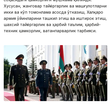
Хусусан, жанговар тайёргарлик ва машғулотларни
икки ва кўп томонлама асосда ўтказиш, Халқаро
армия ўйинларини ташкил этиш ва иштирок этиш,
шахсий тайёргарлик ва ҳарбий таълим, ҳарбий-
техник ҳамкорлик, ватанпарварлик тарбияси.