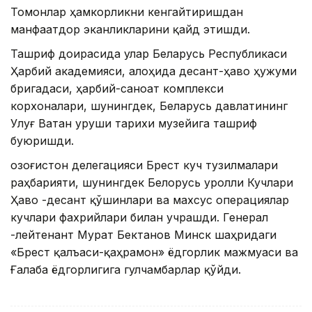
Томонлар ҳамкорликни кенгайтиришдан
манфаатдор эканликларини қайд этишди.
Ташриф доирасида улар Беларусь Республикаси
Ҳарбий академияси, алоҳида десант-ҳаво ҳужуми
бригадаси, ҳарбий-саноат комплекси
корхоналари, шунингдек, Беларусь давлатининг
Улуғ Ватан уруши тарихи музейига ташриф
буюришди.
Қозоғистон делегацияси Брест куч тузилмалари
раҳбарияти, шунингдек Белорусь Қуролли Кучлари
Ҳаво -десант қўшинлари ва махсус операциялар
кучлари фахрийлари билан учрашди. Генерал
-лейтенант Мурат Бектанов Минск шаҳридаги
«Брест қалъаси-қаҳрамон» ёдгорлик мажмуаси ва
Ғалаба ёдгорлигига гулчамбарлар қўйди.