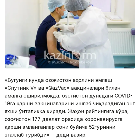
«Бугунги кунда Қозоғистон аҳолини эмлаш
«Спутник V» ва «QazVac» вакциналари билан
амалга оширилмоқда. Қозоғистон дунёдаги COVID-
19га қарши вакциналарини ишлаб чиқарадиган энг
яхши ўнталикка киради. Жаҳон рейтингига кўра,
Қозоғистон 177 давлат орасида коронавирусга
қарши эмланганлар сони бўйича 52-ўринни
эгаллаб турибди», - деди вазир.