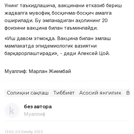
Унинг таъкидлашича, вакцинани етказиб бериш
жадвалга мувофиқ босқичма-босқич амалга
оширилади. Бу эмланадиган аҳолининг 20
фоизини вакцина билан таъминлайди.
«Иш давом этмоқда. Вакцина билан эмлаш
мамлакатда эпидемиологик вазиятни
барқарорлаштиради», - деди Алексей Цой.
Муаллиф: Марлан Жиембай
Соғлиқни сақлаш
Тиббиёт
Асосий янгилик
Ва
без автора
Муаллиф
13:00, 03 Октябр 2023