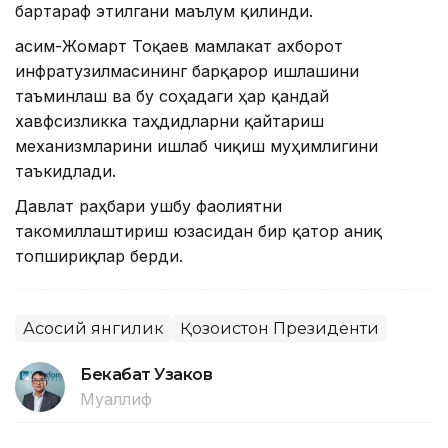
бартараф этилгани маълум қилинди.
Қасим-Жомарт Тоқаев мамлакат ахборот
инфратузилмасининг барқарор ишлашини
таъминлаш ва бу соҳадаги ҳар қандай
хавфсизликка таҳдидларни қайтариш
механизмларини ишлаб чиқиш муҳимлигини
таъкидлади.
Давлат раҳбари ушбу фаолиятни
такомиллаштириш юзасидан бир қатор аниқ
топшириқлар берди.
Асосий янгилик
Қозоғистон Президенти
Бекабат Узаков
Муаллиф