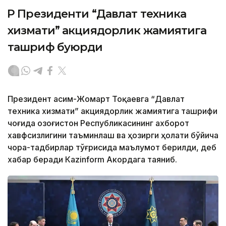
ҚР Президенти “Давлат техника
хизмати” акциядорлик жамиятига
ташриф буюрди
Президент Қасим-Жомарт Тоқаевга “Давлат
техника хизмати” акциядорлик жамиятига ташрифи
чоғида Қозоғистон Республикасининг ахборот
хавфсизлигини таъминлаш ва ҳозирги ҳолати бўйича
чора-тадбирлар тўғрисида маълумот берилди, деб
хабар беради Каzinform Акордага таяниб.