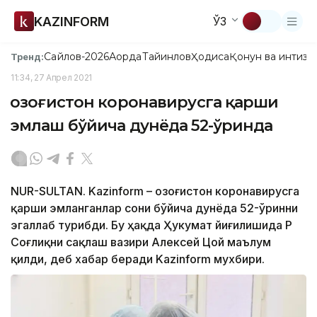
KAZINFORM
ЎЗ
Сайлов-2026
Ақорда
Тайинлов
Ҳодиса
Қонун ва интизо
Тренд:
11:34, 27 Апрел 2021
Қозоғистон коронавирусга қарши
эмлаш бўйича дунёда 52-ўринда
NUR-SULTAN. Kazinform – Қозоғистон коронавирусга
қарши эмланганлар сони бўйича дунёда 52-ўринни
эгаллаб турибди. Бу ҳақда Ҳукумат йиғилишида ҚР
Соғлиқни сақлаш вазири Алексей Цой маълум
қилди, деб хабар беради Kazinform мухбири.