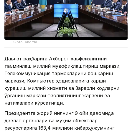
Фото: Akorda
Давлат раҳбарига Ахборот хавфсизлигини
таъминлаш миллий мувофиқлаштириш маркази,
Телекоммуникация тармоқларини бошқариш
маркази, Компьютер ҳодисаларига қарши
курашиш миллий хизмати ва Зарарли кодларни
ўрганиш маркази фаолиятининг жараёни ва
натижалари кўрсатилди.
Президентга жорий йилнинг 9 ойи давомида
давлат органлари ва муҳим объектлар
ресурсларига 163,4 миллион киберҳужумнинг