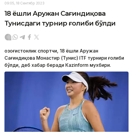
09:05, 18 Сентябр 2023
18 ёшли Аружан Сағиндиқова
Тунисдаги турнир ғолиби бўлди
Қозоғистонлик спортчи, 18 ёшли Аружан
Сағиндиқова Монастир (Тунис) ITF турнири ғолиби
бўлди, деб хабар беради Каzinform мухбири.