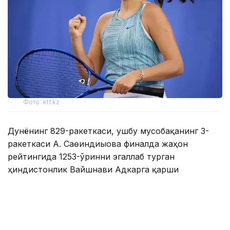
Фото: ktf.kz
Дунёнинг 829-ракеткаси, ушбу мусобақанинг 3-
ракеткаси А. Саөиндиыова финалда жаҳон
рейтингида 1253-ўринни эгаллаб турган
ҳиндистонлик Вайшнави Адкарга қарши
чемпионлик учун кураш олиб борди.
Биринчи партия кескин курашлар остида ўтди,
Аружан тай-брейкда муваффақиятли ўйнади - 7:6
(8:6).