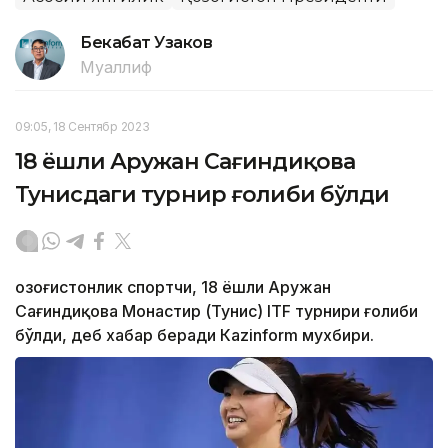
Бекабат Узаков
Муаллиф
09:05, 18 Сентябр 2023
18 ёшли Аружан Сағиндиқова
Тунисдаги турнир ғолиби бўлди
Қозоғистонлик спортчи, 18 ёшли Аружан
Сағиндиқова Монастир (Тунис) ITF турнири ғолиби
бўлди, деб хабар беради Каzinform мухбири.