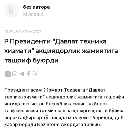
без автора
Муаллиф
13:00, 03 Октябр 2023
ҚР Президенти “Давлат техника
хизмати” акциядорлик жамиятига
ташриф буюрди
Президент Қасим-Жомарт Тоқаевга “Давлат
техника хизмати” акциядорлик жамиятига ташрифи
чоғида Қозоғистон Республикасининг ахборот
хавфсизлигини таъминлаш ва ҳозирги ҳолати бўйича
чора-тадбирлар тўғрисида маълумот берилди, деб
хабар беради Каzinform Акордага таяниб.