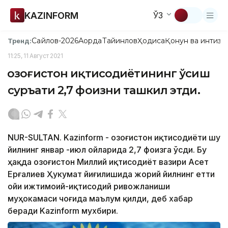
KAZINFORM
ЎЗ
Сайлов-2026
Ақорда
Тайинлов
Ҳодиса
Қонун ва интизо
Тренд:
11:25, 11 Август 2021
Қозоғистон иқтисодиётининг ўсиш
суръати 2,7 фоизни ташкил этди.
NUR-SULTAN. Kazinform - Қозоғистон иқтисодиёти шу
йилнинг январ -июл ойларида 2,7 фоизга ўсди. Бу
ҳақда Қозоғистон Миллий иқтисодиёт вазири Асет
Ерғалиев Ҳукумат йиғилишида жорий йилнинг етти
ойи ижтимоий-иқтисодий ривожланиши
муҳокамаси чоғида маълум қилди, деб хабар
беради Kazinform мухбири.