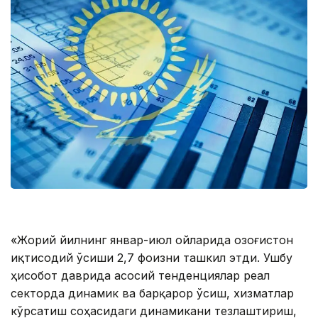
«Жорий йилнинг январ-июл ойларида Қозоғистон
иқтисодий ўсиши 2,7 фоизни ташкил этди. Ушбу
ҳисобот даврида асосий тенденциялар реал
секторда динамик ва барқарор ўсиш, хизматлар
кўрсатиш соҳасидаги динамикани тезлаштириш,