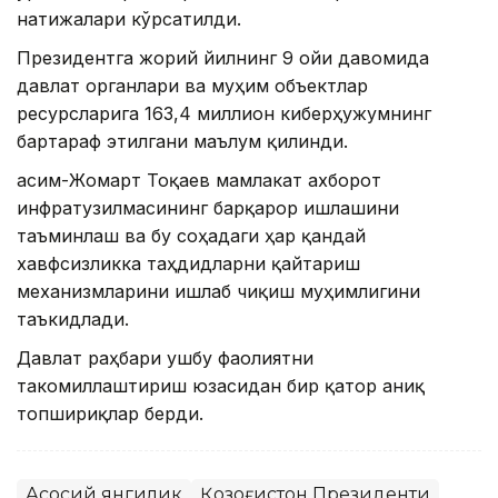
натижалари кўрсатилди.
Президентга жорий йилнинг 9 ойи давомида
давлат органлари ва муҳим объектлар
ресурсларига 163,4 миллион киберҳужумнинг
бартараф этилгани маълум қилинди.
Қасим-Жомарт Тоқаев мамлакат ахборот
инфратузилмасининг барқарор ишлашини
таъминлаш ва бу соҳадаги ҳар қандай
хавфсизликка таҳдидларни қайтариш
механизмларини ишлаб чиқиш муҳимлигини
таъкидлади.
Давлат раҳбари ушбу фаолиятни
такомиллаштириш юзасидан бир қатор аниқ
топшириқлар берди.
Асосий янгилик
Қозоғистон Президенти