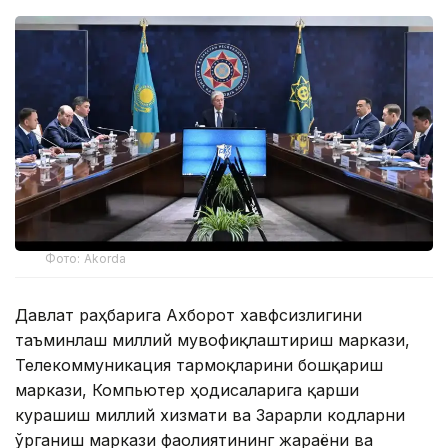
Фото: Akorda
Давлат раҳбарига Ахборот хавфсизлигини
таъминлаш миллий мувофиқлаштириш маркази,
Телекоммуникация тармоқларини бошқариш
маркази, Компьютер ҳодисаларига қарши
курашиш миллий хизмати ва Зарарли кодларни
ўрганиш маркази фаолиятининг жараёни ва