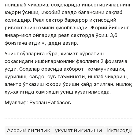
ноишлаб чиқариш соҳаларида инвестицияларнинг
юқори ўсиши, ижобий савдо балансини сақлаб
қолишдир. Реал сектор барқарор иқтисодий
ривожланиш омили ҳисобланади. Жорий йилнинг
январ-июл ойларида реал секторда ўсиш 3,6
фоизгача етди «,-деди вазир.
Унинг сўзларига кўра, хизмат кўрсатиш
соҳасидаги ишбилармонлик фаоллиги 2 фоизгача
ўсди. Соҳалар орасида ахборот -коммуникация,
қурилиш, савдо, сув таъминоти, ишлаб чиқариш,
электр ўтказиш юқори ўсиши қайд этилган. Қишлоқ
хўжалигида ҳам яхши ўсиш кузатилмоқда.
Муаллиф: Руслан Ғаббасов
Асосий янгилик
Ҳукумат йиғилиши
Иқтисодиё