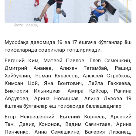
Фото: ҚР МОҚ
Мусобақа давомида 19 ва 17 ёшгача бўлганлар ёш
тоифаларида совринлар топширилади.
Евгений Ким, Матвей Павлов, Глеб Семёшкин,
Дмитрий Ананев, Алихан Татамбай, Рашид
Хайбуллин, Роман Курассов, Алексей Стребков,
Кимсан Цой, Яна Воитович, Лейла Геккеева,
Виктория Ильницкая, Амира Қайсар, Ралина
Абдулова, Арина Новицкая, Алина Львова 19
ёшгача бўлганлар ёш тоифасида беллашадилар.
Егор Некрешенний, Евгений Корнеев, Арсений
Тен, Давид Кононов, Вадим Сағинтаев, Арина
Панченко, Анна Семёшкина, Валерия Лизанец,