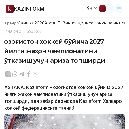
KAZINFORM
ЎЗ
Сайлов-2026
Ақорда
Тайинлов
Ҳодиса
Қонун ва интизо
Тренд:
11:48, 24 Сентябр 2022
Қозоғистон хоккей бўйича 2027
йилги жаҳон чемпионатини
ўтказиш учун ариза топширди
ASTANA. Kazinform - Қозоғистон хоккей бўйича 2027
йилги жаҳон чемпионатини ўтказиш учун ариза
топширди, дея хабар бермоқда Kazinform Халқаро
хоккей федерациясига таяниб.