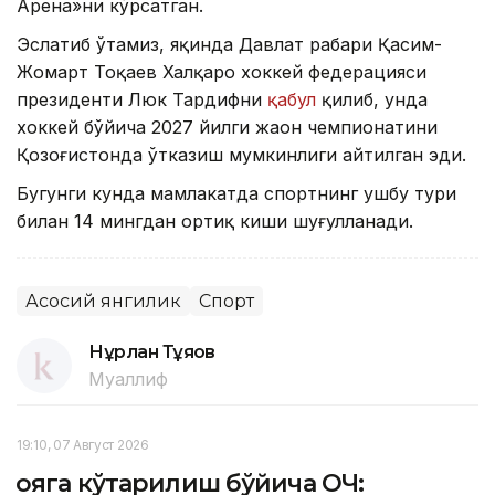
Арена»ни кўрсатган.
Эслатиб ўтамиз, яқинда Давлат раҳбари Қасим-
Жомарт Тоқаев Халқаро хоккей федерацияси
президенти Люк Тардифни
қабул
қилиб, унда
хоккей бўйича 2027 йилги жаҳон чемпионатини
Қозоғистонда ўтказиш мумкинлиги айтилган эди.
Бугунги кунда мамлакатда спортнинг ушбу тури
билан 14 мингдан ортиқ киши шуғулланади.
Асосий янгилик
Спорт
Нұрлан Тұяқов
Муаллиф
19:10, 07 Август 2026
Қояга кўтарилиш бўйича ОЧ: