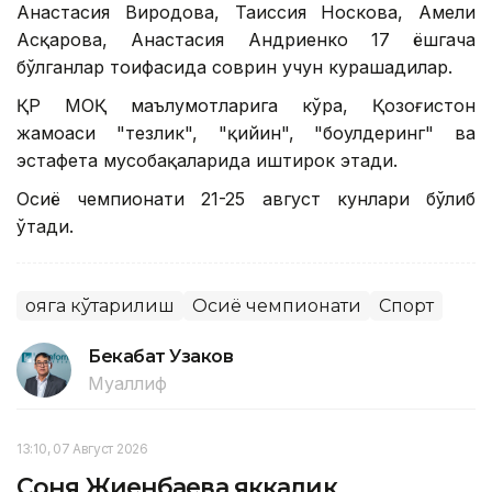
Анастасия Виродова, Таиссия Носкова, Амели
Асқарова, Анастасия Андриенко 17 ёшгача
бўлганлар тоифасида соврин учун курашадилар.
ҚР МОҚ маълумотларига кўра, Қозоғистон
жамоаси "тезлик", "қийин", "боулдеринг" ва
эстафета мусобақаларида иштирок этади.
Осиё чемпионати 21-25 август кунлари бўлиб
ўтади.
Қояга кўтарилиш
Осиё чемпионати
Спорт
Бекабат Узаков
Муаллиф
13:10, 07 Август 2026
Соня Жиенбаева яккалик