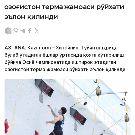
Қозоғистон терма жамоаси рўйхати
эълон қилинди
ASTANА. Кazinform – Хитойнинг Гуйян шаҳрида
бўлиб ўтадиган ёшлар ўртасида қояга кўтарилиш
бўйича Осиё чемпионатида иштирок этадиган
Қозоғистон терма жамоаси рўйхати эълон қилинди.