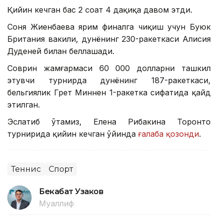
Қийин кечган баҳс 2 соат 4 дақиқа давом этди.
Соня Жиенбаева ярим финалга чиқиш учун Буюк
Британия вакили, дунёнинг 230-ракеткаси Алисия
Дуденей билан беллашади.
Соврин жамғармаси 60 000 долларни ташкил
этувчи турнирда дунёнинг 187-ракеткаси,
бельгиялик Грет Миннен 1-ракетка сифатида қайд
этилган.
Эслатиб ўтамиз, Елена Рибакина Торонто
турнирида қийин кечган ўйинда
ғалаба қозонди
.
Теннис
Спорт
Бекабат Узаков
Муаллиф