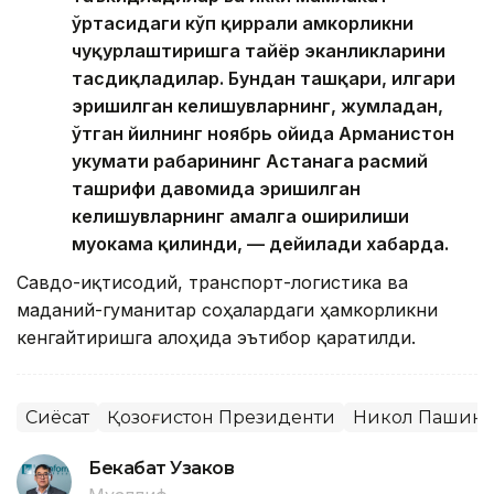
ўртасидаги кўп қиррали ҳамкорликни
чуқурлаштиришга тайёр эканликларини
тасдиқладилар. Бундан ташқари, илгари
эришилган келишувларнинг, жумладан,
ўтган йилнинг ноябрь ойида Арманистон
ҳукумати раҳбарининг Астанага расмий
ташрифи давомида эришилган
келишувларнинг амалга оширилиши
муҳокама қилинди, — дейилади хабарда.
Савдо-иқтисодий, транспорт-логистика ва
маданий-гуманитар соҳалардаги ҳамкорликни
кенгайтиришга алоҳида эътибор қаратилди.
Сиёсат
Қозоғистон Президенти
Никол Пашин
Бекабат Узаков