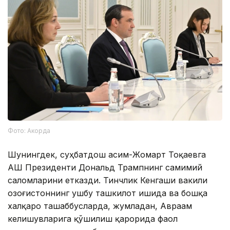
Фото: Акорда
Шунингдек, суҳбатдош Қасим-Жомарт Тоқаевга
АҚШ Президенти Дональд Трампнинг самимий
саломларини етказди. Тинчлик Кенгаши вакили
Қозоғистоннинг ушбу ташкилот ишида ва бошқа
халқаро ташаббусларда, жумладан, Авраам
келишувларига қўшилиш қарорида фаол