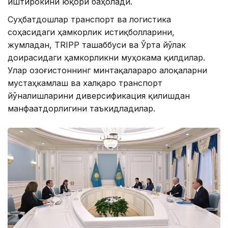
иштирокини юқори баҳолади.
Суҳбатдошлар транспорт ва логистика
соҳасидаги ҳамкорлик истиқболларини,
жумладан, TRIPP ташаббуси ва Ўрта йўлак
доирасидаги ҳамкорликни муҳокама қилдилар.
Улар Қозоғистоннинг минтақалараро алоқаларни
мустаҳкамлаш ва халқаро транспорт
йўналишларини диверсификация қилишдан
манфаатдорлигини таъкидладилар.