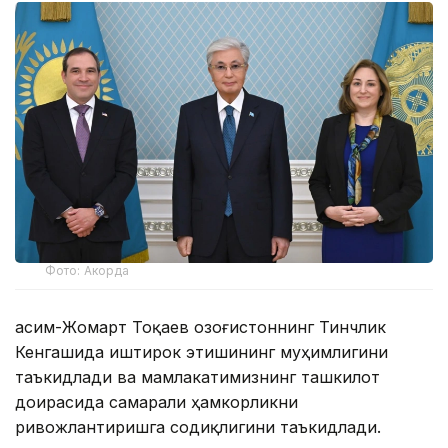
Фото: Акорда
Қасим-Жомарт Тоқаев Қозоғистоннинг Тинчлик
Кенгашида иштирок этишининг муҳимлигини
таъкидлади ва мамлакатимизнинг ташкилот
доирасида самарали ҳамкорликни
ривожлантиришга содиқлигини таъкидлади.