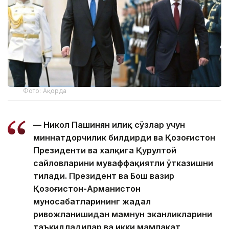
Фото: Ақорда
— Никол Пашинян илиқ сўзлар учун
миннатдорчилик билдирди ва Қозоғистон
Президенти ва халқига Қурултой
сайловларини муваффақиятли ўтказишни
тилади. Президент ва Бош вазир
Қозоғистон-Арманистон
муносабатларининг жадал
ривожланишидан мамнун эканликларини
таъкидладилар ва икки мамлакат