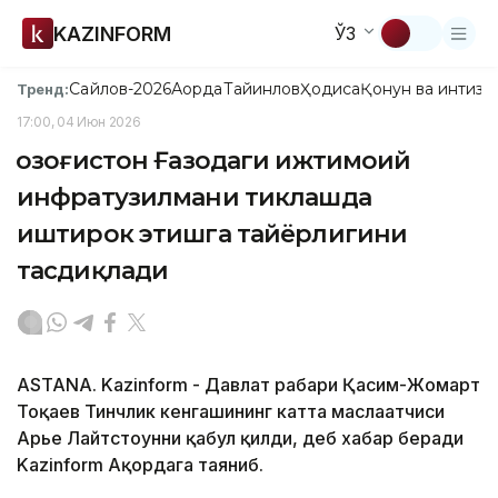
KAZINFORM
ЎЗ
Сайлов-2026
Ақорда
Тайинлов
Ҳодиса
Қонун ва интизо
Тренд:
17:00, 04 Июн 2026
Қозоғистон Ғазодаги ижтимоий
инфратузилмани тиклашда
иштирок этишга тайёрлигини
тасдиқлади
ASTANA. Kazinform - Давлат раҳбари Қасим-Жомарт
Тоқаев Тинчлик кенгашининг катта маслаҳатчиси
Арье Лайтстоунни қабул қилди, деб хабар беради
Kazinform Ақордага таяниб.