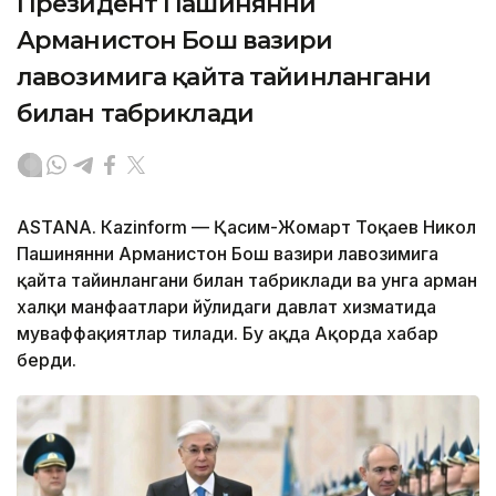
Президент Пашинянни
Арманистон Бош вазири
лавозимига қайта тайинлангани
билан табриклади
ASTANА. Кazinform — Қасим-Жомарт Тоқаев Никол
Пашинянни Арманистон Бош вазири лавозимига
қайта тайинлангани билан табриклади ва унга арман
халқи манфаатлари йўлидаги давлат хизматида
муваффақиятлар тилади. Бу ҳақда Ақорда хабар
берди.