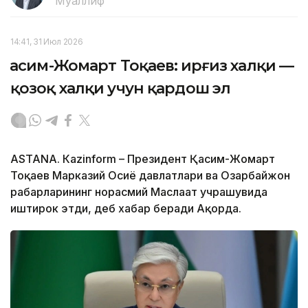
Муаллиф
14:41, 31 Июл 2026
Қасим-Жомарт Тоқаев: Қирғиз халқи —
қозоқ халқи учун қардош эл
ASTANА. Кazinform – Президент Қасим-Жомарт
Тоқаев Марказий Осиё давлатлари ва Озарбайжон
раҳбарларининг норасмий Маслаҳат учрашувида
иштирок этди, деб хабар беради Ақорда.