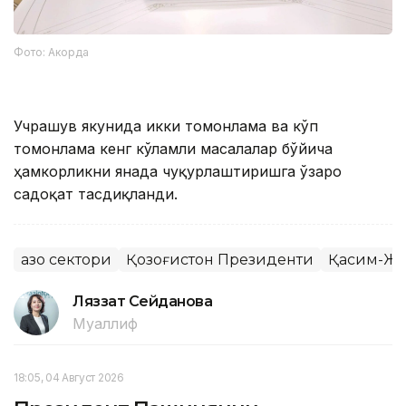
Фото: Акорда
Учрашув якунида икки томонлама ва кўп
томонлама кенг кўламли масалалар бўйича
ҳамкорликни янада чуқурлаштиришга ўзаро
садоқат тасдиқланди.
Ғазо сектори
Қозоғистон Президенти
Қасим-Жо
Ляззат Сейданова
Муаллиф
18:05, 04 Август 2026