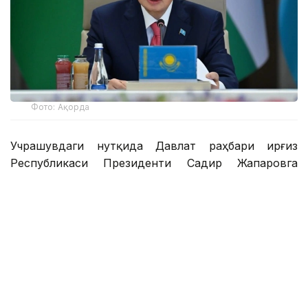
Фото: Ақорда
Учрашувдаги нутқида Давлат раҳбари Қирғиз
Республикаси Президенти Садир Жапаровга
самимий қабул ва анъанага мувофиқ норасмий
учрашувни ўтказиш ташаббуси учун самимий
миннатдорчилик билдирди.
– Қирғиз халқи — қозоқ халқи учун қардош
халқ. Биз ҳаммамиз бир туғишган халқмиз.
Ўртамизда шаклланган дўстлик, ишонч,
қариндошлик ва ўзаро қўллаб-қувватлаш
муқаддас ишонч ва аждодларимиздан