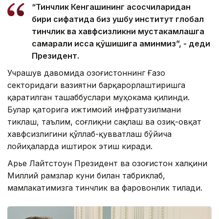
“Тинчлик Кенгашининг асосчиларидан
бири сифатида биз ушбу институт глобал
тинчлик ва хавфсизликни мустаҳкамлашга
самарали ҳисса қўшишига аминмиз”, - деди
Президент.
Учрашув давомида Қозоғистоннинг Ғазо
секторидаги вазиятни барқарорлаштиришга
қаратилган ташаббуслари муҳокама қилинди.
Булар қаторига ижтимоий инфратузилмани
тиклаш, таълим, соғлиқни сақлаш ва озиқ-овқат
хавфсизлигини қўллаб-қувватлаш бўйича
лойиҳаларда иштирок этиш киради.
Арье Лайтстоун Президент ва Қозоғистон халқини
Миллий рамзлар куни билан табриклаб,
мамлакатимизга тинчлик ва фаровонлик тилади.