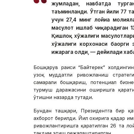
жумладан, навбатда тург
таъминланди. Ўтган йили 77 та
учун 27,4 минг лойиҳа молия
маҳсулот ишлаб чиқарадиган 1
Қишлоқ хўжалиги маҳсулотлар
хўжалиги корхонаси баҳорги 
ижарага олди, — дейилади хаб
Бошқарув раиси “Байтерек” холдингин
узоқ муддатли ривожланиш стратегия
самарали бошқариш, потенциал бизне
турмуш даражасини оширишга қарати
ўтишни назарда тутади.
Бундан ташқари, Президентга бир қат
ахборот берилди. Йил охирига қадар и
ривожлантиришга қаратилган 26 та ло
тақдим этиш режалаштирилган.