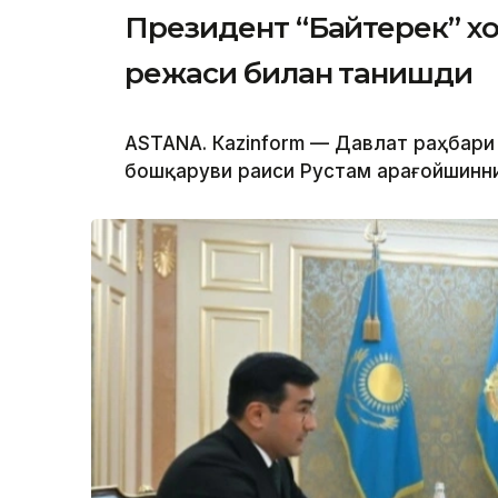
Президент “Байтерек” 
режаси билан танишди
ASTANА. Каzinform — Давлат раҳбари
бошқаруви раиси Рустам Қарағойшинни