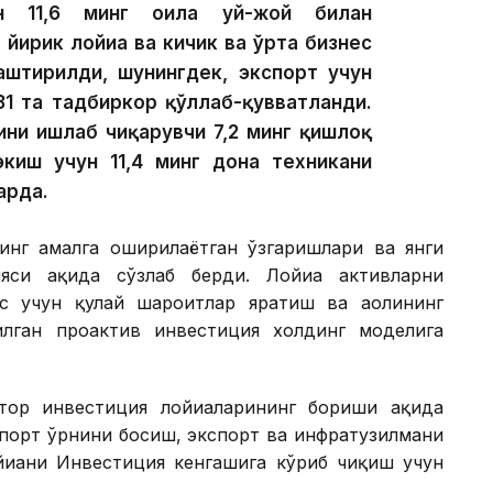
ан 11,6 минг оила уй-жой билан
 йирик лойиҳа ва кичик ва ўрта бизнес
лаштирилди, шунингдек, экспорт учун
31 та тадбиркор қўллаб-қувватланди.
ини ишлаб чиқарувчи 7,2 минг қишлоқ
экиш учун 11,4 минг дона техникани
арда.
инг амалга оширилаётган ўзгаришлари ва янги
си ҳақида сўзлаб берди. Лойиҳа активларни
с учун қулай шароитлар яратиш ва аҳолининг
лган проактив инвестиция холдинг моделига
ор инвестиция лойиҳаларининг бориши ҳақида
мпорт ўрнини босиш, экспорт ва инфратузилмани
йиҳани Инвестиция кенгашига кўриб чиқиш учун