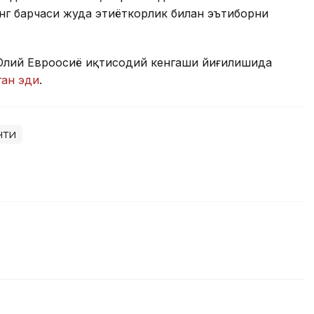
нг барчаси жуда эҳтиёткорлик билан эътиборни
Олий Евроосиё иқтисодий кенгаши йиғилишида
ган эди
.
нти