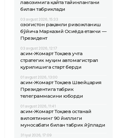
лавозимига қайта тайинлангани
билан табриклади
03 avgust 2026, 15:33
Қозоғистон рақамли ривожланиш
бўйича Марказий Осиёда етакчи —
Президент
03 avgust 2026, 12:17
Қасим-Жомарт Тоқаев учта
стратегик муҳим автомагистрал
қурилишига старт берди
01 avgust 2026, 13:00
Қасим-Жомарт Тоқаев Швейцария
Президентига табрик
телеграммасини юборди
01 avgust 2026, 11:41
Қасим-Жомарт Тоқаев Қостанай
вилоятининг 90 йиллиги
муносабати билан табрик йўллади
31 iyul 2026, 17:09