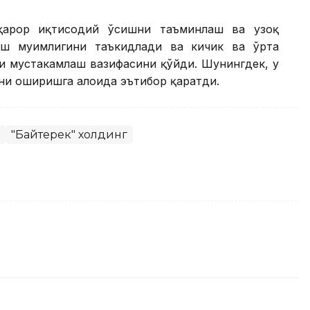
рқарор иқтисодий ўсишни таъминлаш ва узоқ
ш муҳимлигини таъкидлади ва кичик ва ўрта
и мустаҳкамлаш вазифасини қўйди. Шунингдек, у
и оширишга алоҳида эътибор қаратди.
"Байтерек" холдинг