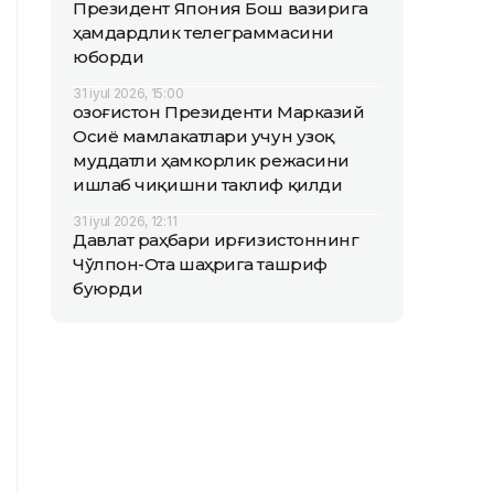
Президент Япония Бош вазирига
ҳамдардлик телеграммасини
юборди
31 iyul 2026, 15:00
Қозоғистон Президенти Марказий
Осиё мамлакатлари учун узоқ
муддатли ҳамкорлик режасини
ишлаб чиқишни таклиф қилди
31 iyul 2026, 12:11
Давлат раҳбари Қирғизистоннинг
Чўлпон-Ота шаҳрига ташриф
буюрди