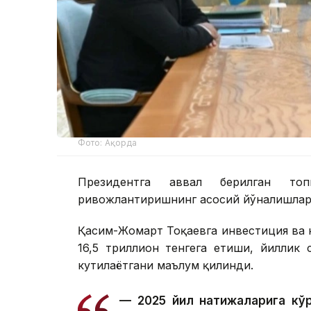
Фото: Ақорда
Президентга аввал берилган топ
ривожлантиришнинг асосий йўналишлари
Қасим-Жомарт Тоқаевга инвестиция ва к
16,5 триллион тенгега етиши, йиллик
кутилаётгани маълум қилинди.
— 2025 йил натижаларига кўр