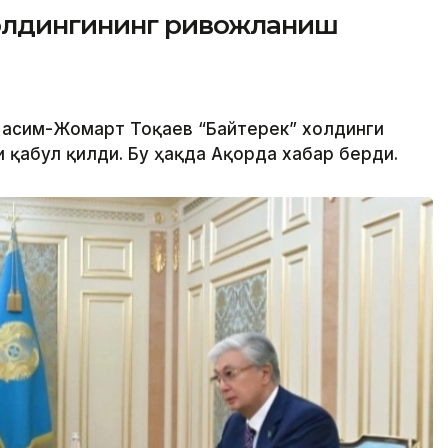
холдингининг ривожланиш
 Қасим-Жомарт Тоқаев “Байтерек” холдинги
 қабул қилди. Бу ҳақда Ақорда хабар берди.