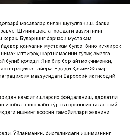
т долзарб масалалар билан шуғулланиш, балки
зарур. Шунингдек, атрофдаги вазиятнинг
керак. Буларнинг барчаси мустаҳкам
йдевор қанчалик мустаҳкам бўлса, бино кучлироқ
и нима? Иттифоқ шартномасини тўлиқ амалга
й бўлиб қолади. Яна бир бор айтмоқчиманки,
 интеграцияга тайёр», – деди Қасим-Жомарт
нтеграцияси» мавзусидаги Евроосиё иқтисодий
аридан камситишларсиз фойдаланиш, адолатли
и ҳисобга олиш каби тўртта эркинлик ва асосий
ликдаги ишнинг асосий тамойиллари эканини
ради. Ўйлайманки, биргаликдаги ишимизнинг