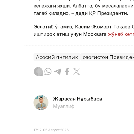
келажаги яхши. Албатта, бу масалаларни
талаб қилади», – деди ҚР Президенти.
Эслатиб ўтамиз, Қасим-Жомарт Тоқаев 
иштирок этиш учун Москвага
жўнаб кет
Асосий янгилик
Қозоғистон Президе
Жарасқан Нұрыбаев
Муаллиф
17:12, 05 Август 2026