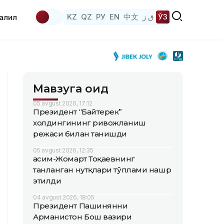
KZ
QZ
РУ
EN
中文
ق ز
ЎЗ
аҳлил
Мавзуга оид
05 avgust 2026, 17:12
Президент “Байтерек”
холдингининг ривожланиш
режаси билан танишди
05 avgust 2026, 12:35
Қасим-Жомарт Тоқаевнинг
танланган нутқлари тўплами нашр
этилди
04 avgust 2026, 18:05
Президент Пашинянни
Арманистон Бош вазири