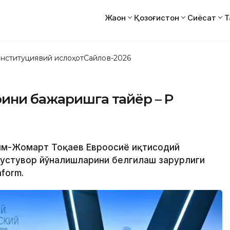
Жаҳон
Қозоғистон
Сиёсат
Т
нституциявий ислоҳот
Сайлов-2026
ини бажаришга тайёр – ҚР
асим-Жомарт Тоқаев Евроосиё иқтисодий
 устувор йўналишларини белгилаш зарурлиги
form.