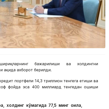
шириқларнинг бажарилиши ва холдингни
 ҳақида ахборот берилди.
редит портфели 14,3 триллион тенгега етиши ва
 соф фойда эса 400 миллиард тенгедан ошиши
а, холдинг кўмагида 77,5 минг оила,