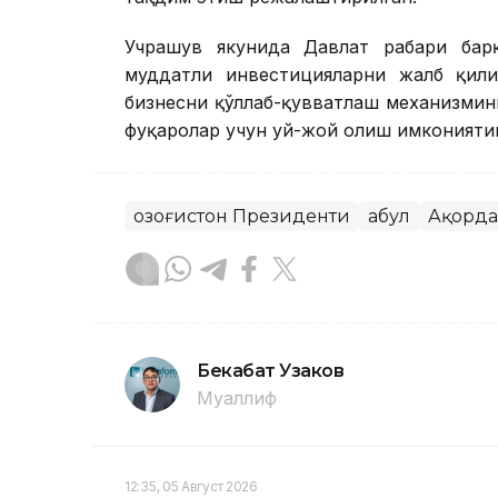
Учрашув якунида Давлат раҳбари ба
муддатли инвестицияларни жалб қили
бизнесни қўллаб-қувватлаш механизмин
фуқаролар учун уй-жой олиш имкониятин
Қозоғистон Президенти
Қабул
Ақорда
Бекабат Узаков
Муаллиф
12:35, 05 Август 2026