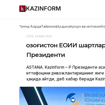
KAZINFORM
Ақорда
Тайинлов
Ҳодиса
Қонун ва интизом
Ко
Тренд:
22:50, 24 Май 2023
Қозоғистон ЕОИИ шартлар
Президенти
ASTANA. Kazinform – ҚР Президенти Қ
иттифоқини ривожлантиришнинг янги
ҳақида айтди, деб хабар беради Kazin