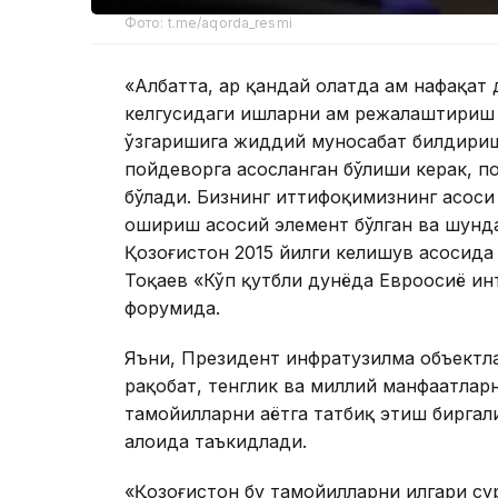
Фото: t.me/aqorda_resmi
«Албатта, ҳар қандай ҳолатда ҳам нафақа
келгусидаги ишларни ҳам режалаштириш 
ўзгаришига жиддий муносабат билдириш 
пойдеворга асосланган бўлиши керак, по
бўлади. Бизнинг иттифоқимизнинг асос
ошириш асосий элемент бўлган ва шунда
Қозоғистон 2015 йилги келишув асосида
Тоқаев «Кўп қутбли дунёда Евроосиё и
форумида.
Яъни, Президент инфратузилма объектл
рақобат, тенглик ва миллий манфаатларн
тамойилларни ҳаётга татбиқ этиш бирга
алоҳида таъкидлади.
«Қозоғистон бу тамойилларни илгари су