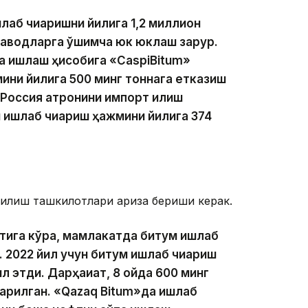
аб чиқаришни йилига 1,2 миллион
заводларга қўшимча юк юклаш зарур.
та ишлаш ҳисобига «CaspiBitum»
ини йилига 500 минг тоннага етказиш
оссия қатронини импорт қилиш
 ишлаб чиқариш ҳажмини йилига 374
қурилиш ташкилотлари ариза бериши керак.
тига кўра, мамлакатда битум ишлаб
 2022 йил учун битум ишлаб чиқариш
 этди. Дарҳақиқат, 8 ойда 600 минг
иқарилган. «Qazaq Bitum»да ишлаб