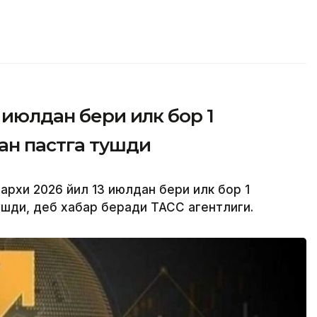
 июлдан бери илк бор 1
ан пастга тушди
нархи 2026 йил 13 июлдан бери илк бор 1
ушди, деб хабар беради ТАСС агентлиги.