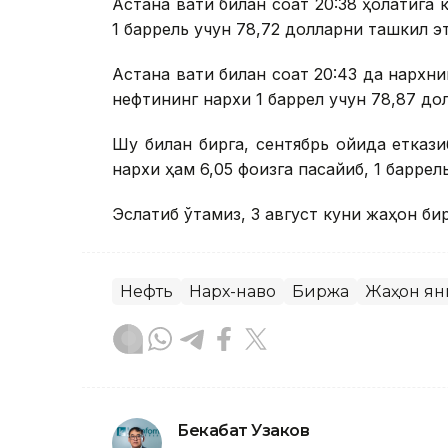
Астана вақти билан соат 20:38 ҳолатига 
1 баррель учун 78,72 долларни ташкил э
Астана вақти билан соат 20:43 да нархн
нефтининг нархи 1 баррел учун 78,87 до
Шу билан бирга, сентябрь ойида етказ
нархи ҳам 6,05 фоизга пасайиб, 1 баррел
Эслатиб ўтамиз, 3 август куни жаҳон б
Нефть
Нарх-наво
Биржа
Жаҳон ян
Бекабат Узаков