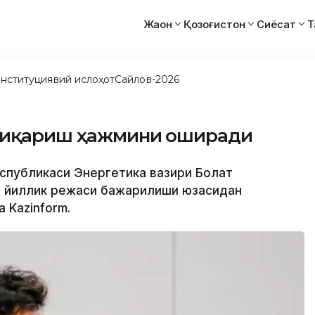
Жаҳон
Қозоғистон
Сиёсат
Т
нституциявий ислоҳот
Сайлов-2026
 чиқариш ҳажмини оширади
Республикаси Энергетика вазири Болат
 йиллик режаси бажарилиши юзасидан
 Kazinform.