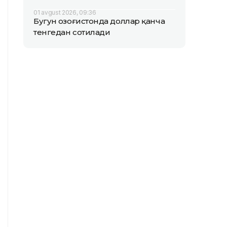
01 avgust 2026, 09:36
Бугун Қозоғистонда доллар қанча
тенгедан сотилади