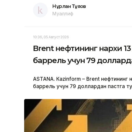
Нұрлан Тұяқов
Муаллиф
10:36, 05 Август 2026
Brent нефтининг нархи 13
баррель учун 79 доллард
ASTANА. Кazinform – Brent нефтининг 
баррель учун 79 доллардан пастга т