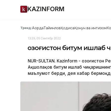
KAZINFORM
Ақорда
Тайинлов
Ҳодиса
Қонун ва интизом
Ко
Тренд:
13:29, 05 Сентябр 2022
Қозоғистон битум ишлаб
NUR-SULTAN. Kazinform - Қозоғистон 
Ақшолақов битум ишлаб чиқаришнинг
маълумот берди, дея хабар бермоқда