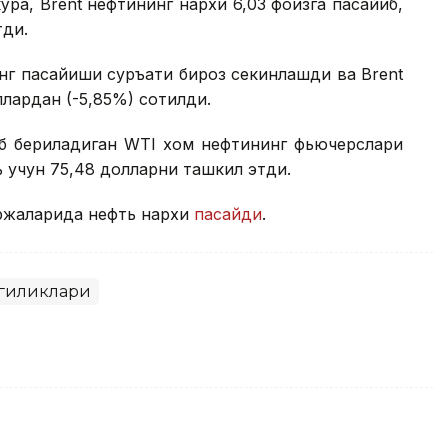
кўра, Brent нефтининг нархи 6,03 фоизга пасайиб,
тди.
инг пасайиши суръати бироз секинлашди ва Brent
ллардан (-5,85%) сотилди.
иб бериладиган WТI хом нефтининг фьючерслари
ь учун 75,48 долларни ташкил этди.
иржаларида нефть нархи
пасайди
.
гиликлари