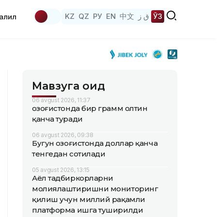
KZ
QZ
РУ
EN
中文
ق ز
ЎЗ
аҳлил
Мавзуга оид
06 avgust 2026, 11:37
Қозоғистонда бир грамм олтин
қанча туради
06 avgust 2026, 09:38
Бугун Қозоғистонда доллар қанча
тенгедан сотилади
05 avgust 2026, 13:15
Аёл тадбиркорларни
молиялаштиришни мониторинг
қилиш учун миллий рақамли
платформа ишга туширилди