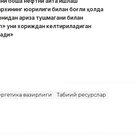
ни бошқа нефтни қайта ишлаш
рхининг юқорилиги билан боғлиқ ҳолда
онидан ариза тушмагани билан
um» уни хориждан келтириладиган
ради»
нергетика вазирлиги
Табиий ресурслар