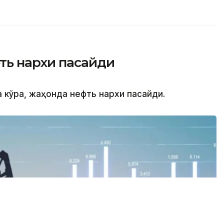
ь нархи пасайди
а кўра, жаҳонда нефть нархи пасайди.