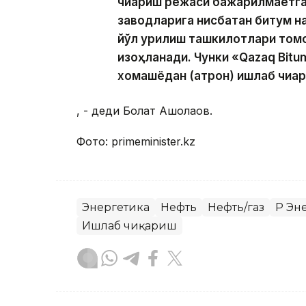
чиқариш режаси бажарилмаётга
заводларига нисбатан битум на
йўл қурилиш ташкилотлари том
изоҳланади. Чунки «Qazaq Bit
хомашёдан (қатрон) ишлаб чиқа
, - деди Болат Ақшолақов.
Фото: primeminister.kz
Энергетика
Нефть
Нефть/газ
ҚР Э
Ишлаб чиқариш