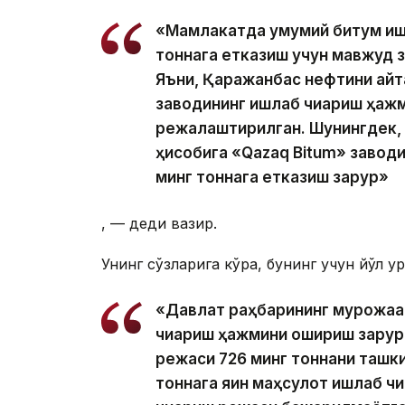
«Мамлакатда умумий битум ишл
тоннага етказиш учун мавжуд 
Яъни, Қаражанбас нефтини қай
заводининг ишлаб чиқариш ҳажм
режалаштирилган. Шунингдек, Р
ҳисобига «Qazaq Bitum» заводи
минг тоннага етказиш зарур»
, — деди вазир.
Унинг сўзларига кўра, бунинг учун йўл 
«Давлат раҳбарининг мурожаа
чиқариш ҳажмини ошириш зарур.
режаси 726 минг тоннани ташкил
тоннага яқин маҳсулот ишлаб ч