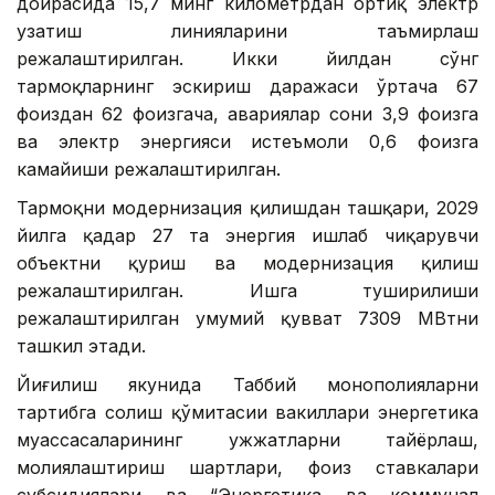
доирасида 15,7 минг километрдан ортиқ электр
узатиш линияларини таъмирлаш
режалаштирилган. Икки йилдан сўнг
тармоқларнинг эскириш даражаси ўртача 67
фоиздан 62 фоизгача, авариялар сони 3,9 фоизга
ва электр энергияси истеъмоли 0,6 фоизга
камайиши режалаштирилган.
Тармоқни модернизация қилишдан ташқари, 2029
йилга қадар 27 та энергия ишлаб чиқарувчи
объектни қуриш ва модернизация қилиш
режалаштирилган. Ишга туширилиши
режалаштирилган умумий қувват 7309 МВтни
ташкил этади.
Йиғилиш якунида Таббий монополияларни
тартибга солиш қўмитасии вакиллари энергетика
муассасаларининг ҳужжатларни тайёрлаш,
молиялаштириш шартлари, фоиз ставкалари
субсидиялари ва “Энергетика ва коммунал