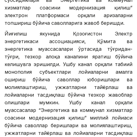
хизматлар соҳасини модернизация қилиш”
электрон платформаси орқали аризаларни
топшириш бўйича саволларига жавоб беришди.
Йиғилиш якунида Қозоғистон Электр
энергетикаси ассоциацияси, Қўмита ва
энергетика муассасалари ўртасида тўғридан-
тўғри, тезкор алоқа каналини яратиш бўйича
келишувга эришилди. Ушбу канал орқали табиий
монополия субъектлари лойиҳаларни амалга
ошириш бўйича саволлар юборишлари ва
молиялаштириш, ҳужжатларни тайёрлаш ва
лойиҳаларни тасдиқлаш бўйича тезкор жавоблар
олишлари мумкин. Ушбу канал орқали
муассасалар “Энергетика ва коммунал хизматлар
соҳасини модернизация қилиш” миллий лойиҳаси
бўйича саволлар беришлари ва молиялаштириш,
ҳужжатларни тайёрлаш ва лойиҳаларни тасдиқлаш