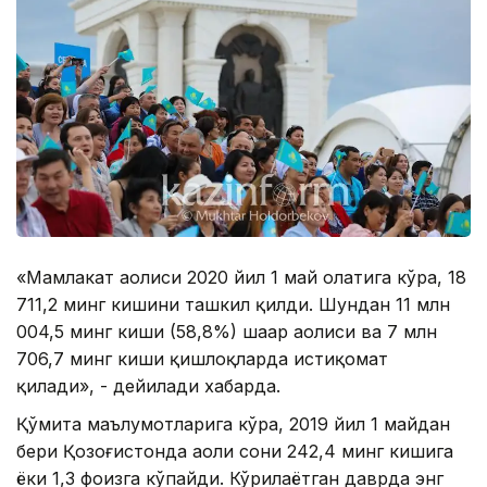
«Мамлакат аҳолиси 2020 йил 1 май ҳолатига кўра, 18
711,2 минг кишини ташкил қилди. Шундан 11 млн
004,5 ​​минг киши (58,8%) шаҳар аҳолиси ва 7 млн
706,7 минг киши қишлоқларда истиқомат
қилади», - дейилади хабарда.
Қўмита маълумотларига кўра, 2019 йил 1 майдан
бери Қозоғистонда аҳоли сони 242,4 минг кишига
ёки 1,3 фоизга кўпайди. Кўрилаётган даврда энг