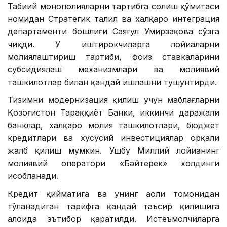
Табиий монополияларни тартибга солиш қўмитаси
номидан Стратегик таҳлил ва халқаро интеграция
департаменти бошлиғи Саягул Умирзақова сўзга
чиқди. У иштирокчиларга лойиҳаларни
молиялаштириш тартиби, фоиз ставкаларини
субсидиялаш механизмлари ва молиявий
ташкилотлар билан қандай ишлашни тушунтирди.
Тизимни модернизация қилиш учун маблағларни
Қозоғистон Тараққиёт Банки, иккинчи даражали
банклар, халқаро молия ташкилотлари, бюджет
кредитлари ва хусусий инвестициялар орқали
жалб қилиш мумкин. Ушбу Миллий лойиҳанинг
молиявий оператори «Бәйтерек» холдинги
ҳисобланади.
Кредит қийматига ва унинг аҳоли томонидан
тўланадиган тарифга қандай таъсир қилишига
алоҳида эътибор қаратилди. Истеъмолчиларга