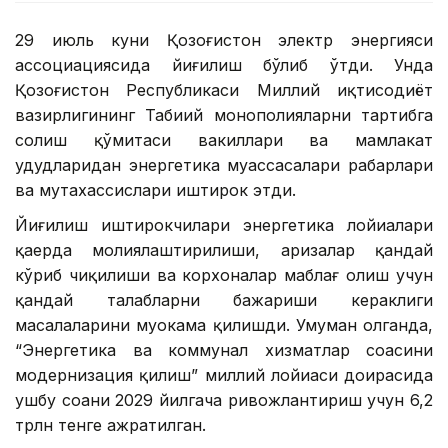
29 июль куни Қозоғистон электр энергияси
ассоциациясида йиғилиш бўлиб ўтди. Унда
Қозоғистон Республикаси Миллий иқтисодиёт
вазирлигининг Табиий монополияларни тартибга
солиш қўмитаси вакиллари ва мамлакат
ҳудудларидан энергетика муассасалари раҳбарлари
ва мутахассислари иштирок этди.
Йиғилиш иштирокчилари энергетика лойиҳалари
қаерда молиялаштирилиши, аризалар қандай
кўриб чиқилиши ва корхоналар маблағ олиш учун
қандай талабларни бажариши кераклиги
масалаларини муҳокама қилишди. Умуман олганда,
“Энергетика ва коммунал хизматлар соҳасини
модернизация қилиш” миллий лойиҳаси доирасида
ушбу соҳани 2029 йилгача ривожлантириш учун 6,2
трлн тенге ажратилган.