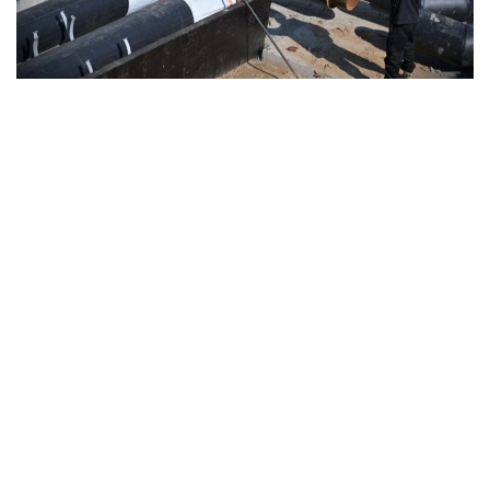
Фото: Ҳукумат
Ҳукумат маълумотларига кўра, 2025-2029
йилларда ушбу мақсадда жами 13 трлн тенге
инвестицияларни жалб қилиш режалаштирилган.
Миллий иқтисодиёт вазири ўринбосари Асан
Дарбаевнинг сўзларига кўра, 2024 йил охирида
қабул қилинган миллий лойиҳанинг мақсади
муҳандислик инфратузилмасининг эскиришини
босқичма-босқич камайтириш, энергия таъминоти
тизимининг ишончлилигини ошириш ва аҳолига
кўрсатиладиган коммунал хизматлар сифатини
яхшилашдир.