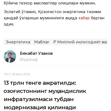
бўйича тезкор маслаҳатлар олишлари мумкин.
Эслатиб ўтамиз, Қозоғистон энергетика тизими
қандай ўзгариши мумкинлиги ҳақида
хабар
берган
эдик.
Энергетика
Маблағ
ҚР Миллий иқтисодиёт ваз
Бекабат Узаков
Муаллиф
11:07, 28 Июл 2026
13 трлн тенге ажратилди:
Қозоғистоннинг муҳандислик
инфратузилмаси тубдан
модернизация қилинади