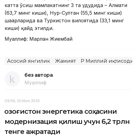
катта ўсиш мамлакатнинг 3 та ҳудудида – Алмати
(63,7 минг киши), Нур-Султан (55,5 минг киши)
шаҳарларида ва Туркистон вилоятида (33,1 минг
киши) қайд этилди.
Муаллиф: Марлан Жиембай
Асосий янгилик
Жамият
ҚР Миллий иқтисодиё
без автора
Муаллиф
09:08, 30 Июл 2026
Қозоғистон энергетика соҳасини
модернизация қилиш учун 6,2 трлн
тенге ажратади