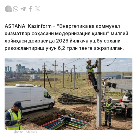
ASTANА. Кazinform – “Энергетика ва коммунал
хизматлар соҳасини модернизация қилиш” миллий
лойиҳаси доирасида 2029 йилгача ушбу соҳани
ривожлантириш учун 6,2 трлн тенге ажратилган.
Фото: МЭКС