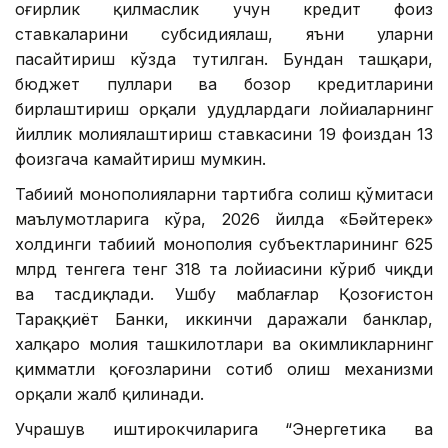
оғирлик қилмаслик учун кредит фоиз
ставкаларини субсидиялаш, яъни уларни
пасайтириш кўзда тутилган. Бундан ташқари,
бюджет пуллари ва бозор кредитларини
бирлаштириш орқали ҳудудлардаги лойиҳаларнинг
йиллик молиялаштириш ставкасини 19 фоиздан 13
фоизгача камайтириш мумкин.
Табиий монополияларни тартибга солиш қўмитаси
маълумотларига кўра, 2026 йилда «Бәйтерек»
холдинги табиий монополия субъектларининг 625
млрд тенгега тенг 318 та лойиҳасини кўриб чиқди
ва тасдиқлади. Ушбу маблағлар Қозоғистон
Тараққиёт Банки, иккинчи даражали банклар,
халқаро молия ташкилотлари ва ҳокимликларнинг
қимматли қоғозларини сотиб олиш механизми
орқали жалб қилинади.
Учрашув иштирокчиларига “Энергетика ва