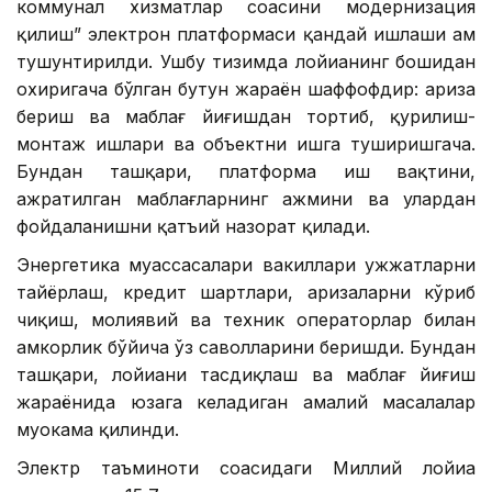
коммунал хизматлар соҳасини модернизация
қилиш” электрон платформаси қандай ишлаши ҳам
тушунтирилди. Ушбу тизимда лойиҳанинг бошидан
охиригача бўлган бутун жараён шаффофдир: ариза
бериш ва маблағ йиғишдан тортиб, қурилиш-
монтаж ишлари ва объектни ишга туширишгача.
Бундан ташқари, платформа иш вақтини,
ажратилган маблағларнинг ҳажмини ва улардан
фойдаланишни қатъий назорат қилади.
Энергетика муассасалари вакиллари ҳужжатларни
тайёрлаш, кредит шартлари, аризаларни кўриб
чиқиш, молиявий ва техник операторлар билан
ҳамкорлик бўйича ўз саволларини беришди. Бундан
ташқари, лойиҳани тасдиқлаш ва маблағ йиғиш
жараёнида юзага келадиган амалий масалалар
муҳокама қилинди.
Электр таъминоти соҳасидаги Миллий лойиҳа