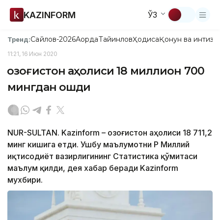
KAZINFORM
ЎЗ
Сайлов-2026
Ақорда
Тайинлов
Ҳодиса
Қонун ва интизо
Тренд:
11:21, 16 Июн 2020
Қозоғистон аҳолиси 18 миллион 700
мингдан ошди
NUR-SULTAN. Kazinform – Қозоғистон аҳолиси 18 711,2
минг кишига етди. Ушбу маълумотни ҚР Миллий
иқтисодиёт вазирлигининг Статистика қўмитаси
маълум қилди, дея хабар беради Kazinform
мухбири.