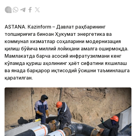
ASTANА. Кazinform – Давлат раҳбарининг
топшириғига биноан Ҳукумат энергетика ва
коммунал хизматлар соҳаларини модернизация
қилиш бўйича миллий лойиҳани амалга оширмоқда.
Мамлакатда барча асосий инфратузилмани кенг
кўламда қуриш аҳолининг ҳаёт сифатини яхшилаш
ва янада барқарор иқтисодий ўсишни таъминлашга
қаратилган.