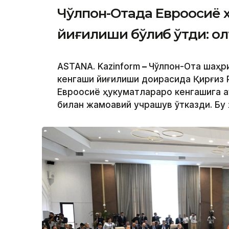
Чўлпон-Отада Евроосиё 
йиғилиши бўлиб ўтди: о
ASTANA. Kazinform
–
Чўлпон-Ота шаҳр
кенгаши йиғилиши доирасида Қирғиз
Евроосиё ҳукуматлараро кенгашига 
билан жамоавий учрашув ўтказди. Бу 