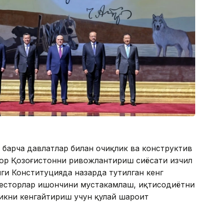
 барча давлатлар билан очиқлик ва конструктив
ғор Қозоғистонни ривожлантириш сиёсати изчил
ги Конституцияда назарда тутилган кенг
весторлар ишончини мустаҳкамлаш, иқтисодиётни
икни кенгайтириш учун қулай шароит