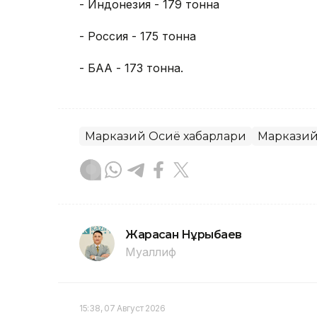
- Индонезия - 179 тонна
- Россия - 175 тонна
- БАА - 173 тонна.
Марказий Осиё хабарлари
Марказий
Жарасқан Нұрыбаев
Муаллиф
15:38, 07 Август 2026