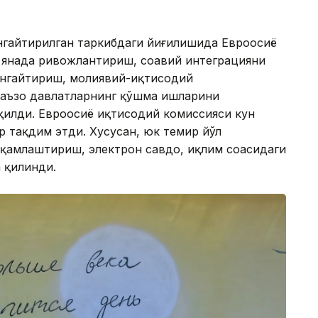
нгайтирилган таркибдаги йиғилишида Евроосиё
 янада ривожлантириш, соҳавий интеграцияни
енгайтириш, молиявий-иқтисодий
 аъзо давлатларнинг қўшма ишларини
илди. Евроосиё иқтисодий комиссияси кун
р тақдим этди. Хусусан, юк темир йўл
қамлаштириш, электрон савдо, иқлим соҳасидаги
 қилинди.