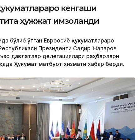
ҳукуматлараро кенгаши
лтита ҳужжат имзоланди
ида бўлиб ўтган Евроосиё ҳукуматлараро
 Республикаси Президенти Садир Жапаров
аъзо давлатлар делегациялари раҳбарлари
ҳақда Ҳукумат матбуот хизмати хабар берди.