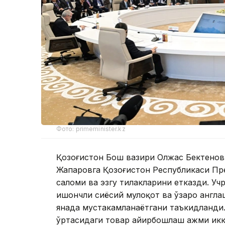
Фото: primeminister.kz
Қозоғистон Бош вазири Олжас Бектенов
Жапаровга Қозоғистон Республикаси П
саломи ва эзгу тилакларини етказди. Уч
ишончли сиёсий мулоқот ва ўзаро англа
янада мустаҳкамланаётгани таъкидланди
ўртасидаги товар айирбошлаш ҳажми ик