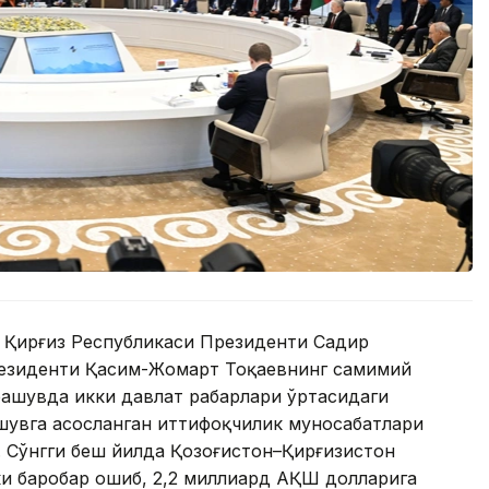
 Қирғиз Республикаси Президенти Садир
резиденти Қасим-Жомарт Тоқаевнинг самимий
рашувда икки давлат раҳбарлари ўртасидаги
шувга асосланган иттифоқчилик муносабатлари
. Сўнгги беш йилда Қозоғистон–Қирғизистон
ки баробар ошиб, 2,2 миллиард АҚШ долларига