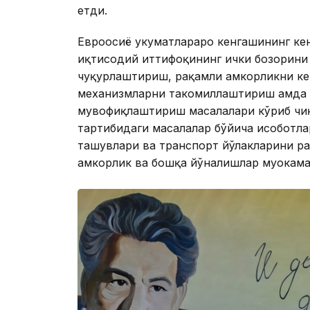
етди.
Евроосиё ҳукуматлараро кенгашининг ке
иқтисодий иттифоқининг ички бозорини
чуқурлаштириш, рақамли ҳамкорликни к
механизмларни такомиллаштириш ҳамда
мувофиқлаштириш масалалари кўриб чиқ
тартибидаги масалалар бўйича ҳисоботла
ташувлари ва транспорт йўлакларини ра
ҳамкорлик ва бошқа йўналишлар муҳокама