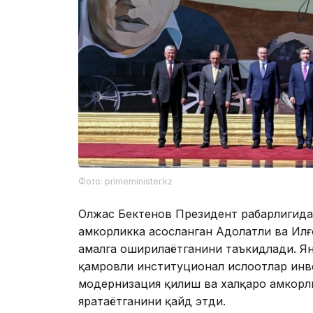
Фото: primeminister.kz
Олжас Бектенов Президент раҳбарлигида
ҳамкорликка асосланган Адолатли ва Ил
амалга оширилаётганини таъкидлади. Ян
қамровли институционал ислоҳотлар ин
модернизация қилиш ва халқаро ҳамкорл
яратаётганини қайд этди.