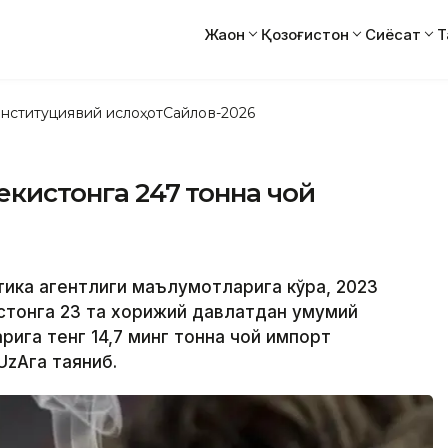
Жаҳон
Қозоғистон
Сиёсат
Т
нституциявий ислоҳот
Сайлов-2026
бекистонга 247 тонна чой
тика агентлиги маълумотларига кўра, 2023
стонга 23 та хорижий давлатдан умумий
арига тенг 14,7 минг тонна чой импорт
UzAга таяниб.