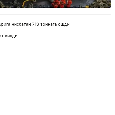
врига нисбатан 718 тоннага ошди.
рт қилди: