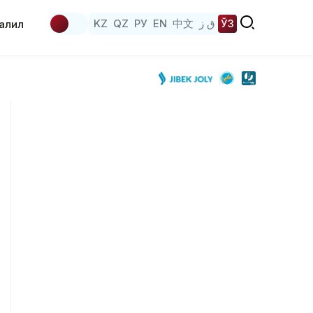
KZ
QZ
РУ
EN
中文
ق ز
ЎЗ
аҳлил