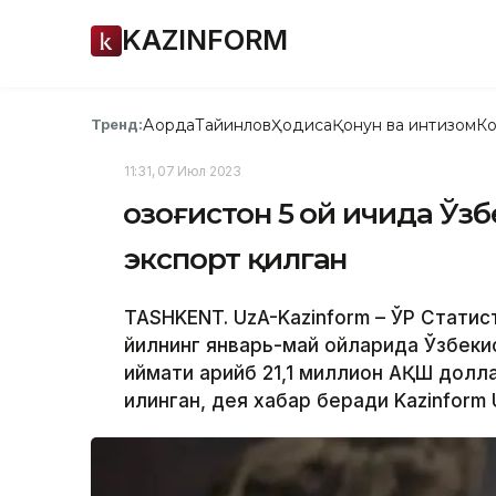
KAZINFORM
Ақорда
Тайинлов
Ҳодиса
Қонун ва интизом
Ко
Тренд:
11:31, 07 Июл 2023
Қозоғистон 5 ой ичида Ўз
экспорт қилган
TASHKENT. UzA-Kazinform – ЎР Статис
йилнинг январь-май ойларида Ўзбеки
қиймати қарийб 21,1 миллион АҚШ долл
қилинган, дея хабар беради Kazinform 