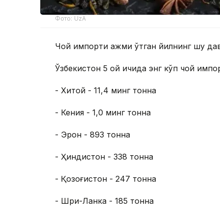
Фото: UzA
Чой импорти ҳажми ўтган йилнинг шу да
Ўзбекистон 5 ой ичида энг кўп чой импо
- Хитой - 11,4 минг тонна
- Кения - 1,0 минг тонна
- Эрон - 893 тонна
- Ҳиндистон - 338 тонна
- Қозоғистон - 247 тонна
- Шри-Ланка - 185 тонна