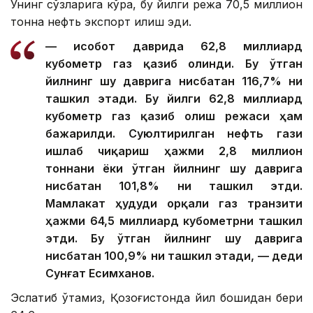
Унинг сўзларига кўра, бу йилги режа 70,5 миллион
тонна нефть экспорт қилиш эди.
— Ҳисобот даврида 62,8 миллиард
кубометр газ қазиб олинди. Бу ўтган
йилнинг шу даврига нисбатан 116,7% ни
ташкил этади. Бу йилги 62,8 миллиард
кубометр газ қазиб олиш режаси ҳам
бажарилди. Суюлтирилган нефть гази
ишлаб чиқариш ҳажми 2,8 миллион
тоннани ёки ўтган йилнинг шу даврига
нисбатан 101,8% ни ташкил этди.
Мамлакат ҳудуди орқали газ транзити
ҳажми 64,5 миллиард кубометрни ташкил
этди. Бу ўтган йилнинг шу даврига
нисбатан 100,9% ни ташкил этади, — деди
Сунғат Есимханов.
Эслатиб ўтамиз, Қозоғистонда йил бошидан бери