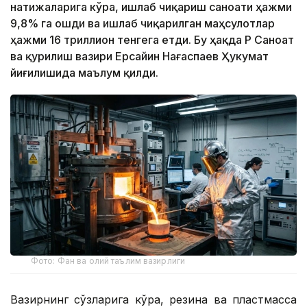
натижаларига кўра, ишлаб чиқариш саноати ҳажми
9,8% га ошди ва ишлаб чиқарилган маҳсулотлар
ҳажми 16 триллион тенгега етди. Бу ҳақда ҚР Саноат
ва қурилиш вазири Ерсайин Нағаспаев Ҳукумат
йиғилишида маълум қилди.
Фото: Фан ва олий таълим вазирлиги
Вазирнинг сўзларига кўра, резина ва пластмасса