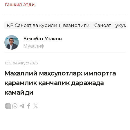
ташкил этди
.
ҚР Саноат ва қурилиш вазирлиги
Саноат
Ҳукум
Бекабат Узаков
Муаллиф
11:15, 04 Август 2026
Маҳаллий маҳсулотлар: импортга
қарамлик қанчалик даражада
камайди
ASTANА. Кazinform – Йилнинг биринчи ярмида ички
савдо айланмаси ҳажми 36,2 триллион тенгени