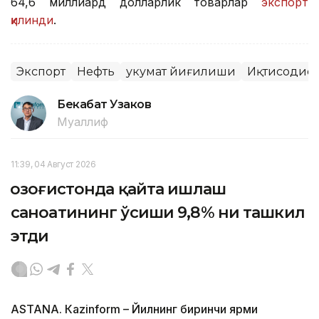
64,6 миллиард долларлик товарлар
экспорт
қилинди
.
Экспорт
Нефть
Ҳукумат йиғилиши
Иқтисодиёт
Бекабат Узаков
Муаллиф
11:39, 04 Август 2026
Қозоғистонда қайта ишлаш
саноатининг ўсиши 9,8% ни ташкил
этди
ASTANА. Кazinform – Йилнинг биринчи ярми