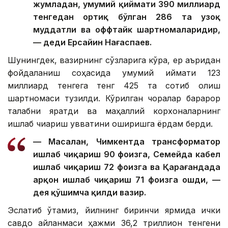
жумладан, умумий қиймати 390 миллиард
тенгедан ортиқ бўлган 286 та узоқ
муддатли ва оффтайк шартномаларидир,
— деди Ерсайин Нағаспаев.
Шунингдек, вазирнинг сўзларига кўра, ер қаъридан
фойдаланиш соҳасида умумий қиймати 123
миллиард тенгега тенг 425 та сотиб олиш
шартномаси тузилди. Кўрилган чоралар барқарор
талабни яратди ва маҳаллий корхоналарнинг
ишлаб чиқариш қувватини оширишга ёрдам берди.
— Масалан, Чимкентда трансформатор
ишлаб чиқариш 90 фоизга, Семейда кабел
ишлаб чиқариш 72 фоизга ва Қарағандада
арқон ишлаб чиқариш 71 фоизга ошди, —
дея қўшимча қилди вазир.
Эслатиб ўтамиз, йилнинг биринчи ярмида ички
савдо айланмаси ҳажми 36,2 триллион тенгени