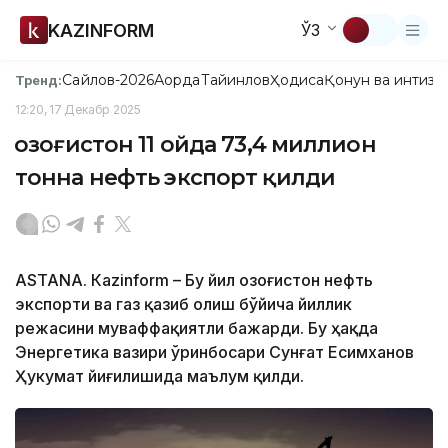
KAZINFORM
ЎЗ
Сайлов-2026
Ақорда
Тайинлов
Ҳодиса
Қонун ва интизо
Тренд:
12:20, 17 Декабр 2025
Қозоғистон 11 ойда 73,4 миллион
тонна нефть экспорт қилди
ASTANА. Кazinform – Бу йил Қозоғистон нефть
экспорти ва газ қазиб олиш бўйича йиллик
режасини муваффақиятли бажарди. Бу ҳақда
Энергетика вазири ўринбосари Сунғат Есимханов
Ҳукумат йиғилишида маълум қилди.