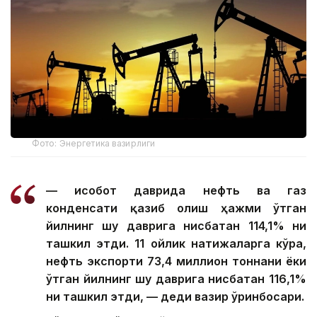
Фото: Энергетика вазирлиги
— Ҳисобот даврида нефть ва газ
конденсати қазиб олиш ҳажми ўтган
йилнинг шу даврига нисбатан 114,1% ни
ташкил этди. 11 ойлик натижаларга кўра,
нефть экспорти 73,4 миллион тоннани ёки
ўтган йилнинг шу даврига нисбатан 116,1%
ни ташкил этди, — деди вазир ўринбосари.