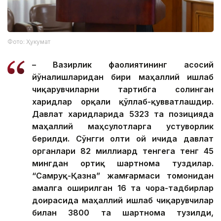
Фото: Ҳукумат
– Вазирлик фаолиятининг асосий
йўналишларидан бири маҳаллий ишлаб
чиқарувчиларни тартибга солинган
харидлар орқали қўллаб-қувватлашдир.
Давлат харидларида 5323 та позицияда
маҳаллий маҳсулотларга устуворлик
берилди. Сўнгги олти ой ичида давлат
органлари 82 миллиард тенгега тенг 45
мингдан ортиқ шартнома туздилар.
“Самруқ-Қазна” жамғармаси томонидан
амалга оширилган 16 та чора-тадбирлар
доирасида маҳаллий ишлаб чиқарувчилар
билан 3800 та шартнома тузилди,