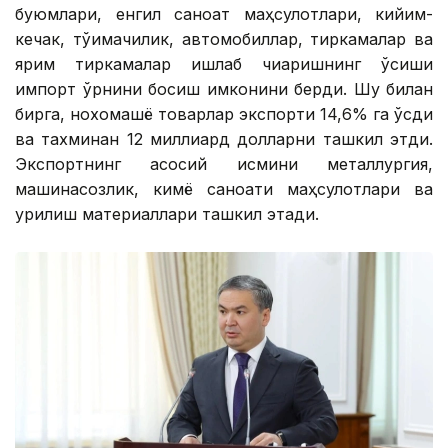
буюмлари, енгил саноат маҳсулотлари, кийим-
кечак, тўқимачилик, автомобиллар, тиркамалар ва
ярим тиркамалар ишлаб чиқаришнинг ўсиши
импорт ўрнини босиш имконини берди. Шу билан
бирга, нохомашё товарлар экспорти 14,6% га ўсди
ва тахминан 12 миллиард долларни ташкил этди.
Экспортнинг асосий қисмини металлургия,
машинасозлик, кимё саноати маҳсулотлари ва
қурилиш материаллари ташкил этади.