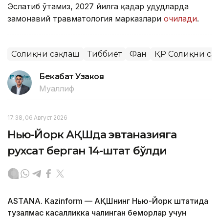
Эслатиб ўтамиз, 2027 йилга қадар ҳудудларда
замонавий травматология марказлари
очилади
.
Соғлиқни сақлаш
Тиббиёт
Фан
ҚР Соғлиқни са
Бекабат Узаков
Муаллиф
17:38, 06 Август 2026
Нью-Йорк АҚШда эвтаназияга
рухсат берган 14-штат бўлди
ASTANA. Kazinform — АҚШнинг Нью-Йорк штатида
тузалмас касалликка чалинган беморлар учун