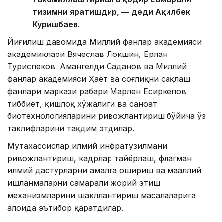
тизимни яратишдир, — деди Ақилбек
Куришбаев.
Йиғилиш давомида Миллий фанлар академияси
академиклари Вячеслав Локшин, Ерлан
Туриспеков, Амангелди Саданов ва Миллий
фанлар академияси Ҳаёт ва соғлиқни сақлаш
фанлари маркази раҳбари Марлен Есиркепов
тиббиёт, қишлоқ хўжалиги ва саноат
биотехнологияларини ривожлантириш бўйича ўз
таклифларини тақдим этдилар.
Мутахассислар илмий инфратузилмани
ривожлантириш, кадрлар тайёрлаш, флагман
илмий дастурларни амалга ошириш ва маҳаллий
ишланмаларни самарали жорий этиш
механизмларини шакллантириш масалаларига
алоҳида эътибор қаратдилар.