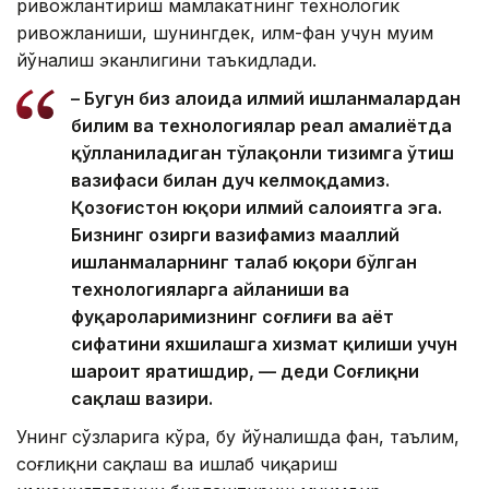
ривожлантириш мамлакатнинг технологик
ривожланиши, шунингдек, илм-фан учун муҳим
йўналиш эканлигини таъкидлади.
– Бугун биз алоҳида илмий ишланмалардан
билим ва технологиялар реал амалиётда
қўлланиладиган тўлақонли тизимга ўтиш
вазифаси билан дуч келмоқдамиз.
Қозоғистон юқори илмий салоҳиятга эга.
Бизнинг ҳозирги вазифамиз маҳаллий
ишланмаларнинг талаб юқори бўлган
технологияларга айланиши ва
фуқароларимизнинг соғлиғи ва ҳаёт
сифатини яхшилашга хизмат қилиши учун
шароит яратишдир, — деди Соғлиқни
сақлаш вазири.
Унинг сўзларига кўра, бу йўналишда фан, таълим,
соғлиқни сақлаш ва ишлаб чиқариш