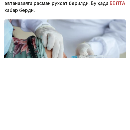
эвтаназияга расман рухсат берилди. Бу ҳақда
БЕЛТА
хабар берди.
Фото: pexels.com
Губернатор Кэти Хокул тегишли қонунни
имзолади. Ҳужжат умр давомийлиги олти ойдан
ошмайди, деб баҳоланган беморларга нисбатан