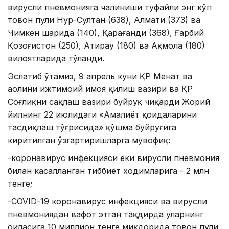
вирусли пневмонияга чалиниши туфайли энг кўп
товон пули Нур-Султан (638), Алмати (373) ва
Чимкен шаҳрида (140), Қарағанди (368), Ғарбий
Қозоғистон (250), Атирау (180) ва Ақмола (180)
вилоятларида тўланди.
Эслатиб ўтамиз, 9 апрель куни ҚР Меҳнат ва
аҳолини ижтимоий ҳимоя қилиш вазири ва ҚР
Соғлиқни сақлаш вазири буйруқ чиқарди Жорий
йилнинг 22 июлидаги «Амалиёт қоидаларини
тасдиқлаш тўғрисида» қўшма буйруғига
киритилган ўзгартиришларга мувофиқ:
-коронавирус инфекцияси ёки вирусли пневмония
билан касалланган тиббиёт ходимларига - 2 млн
тенге;
-COVID-19 коронавирус инфекцияси ва вирусли
пневмониядан вафот этган тақдирда уларнинг
оиласига 10 миллион тенге миқдорида товон пули