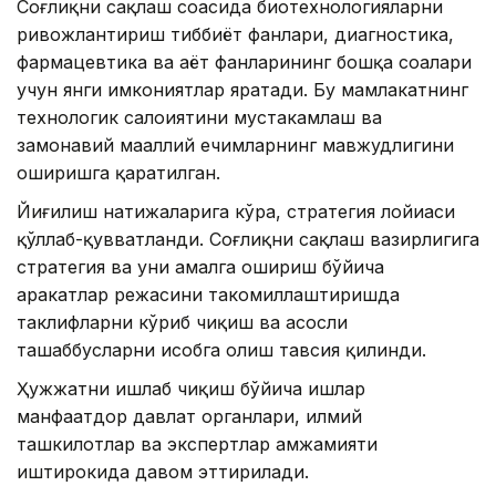
Соғлиқни сақлаш соҳасида биотехнологияларни
ривожлантириш тиббиёт фанлари, диагностика,
фармацевтика ва ҳаёт фанларининг бошқа соҳалари
учун янги имкониятлар яратади. Бу мамлакатнинг
технологик салоҳиятини мустаҳкамлаш ва
замонавий маҳаллий ечимларнинг мавжудлигини
оширишга қаратилган.
Йиғилиш натижаларига кўра, стратегия лойиҳаси
қўллаб-қувватланди. Соғлиқни сақлаш вазирлигига
стратегия ва уни амалга ошириш бўйича
ҳаракатлар режасини такомиллаштиришда
таклифларни кўриб чиқиш ва асосли
ташаббусларни ҳисобга олиш тавсия қилинди.
Ҳужжатни ишлаб чиқиш бўйича ишлар
манфаатдор давлат органлари, илмий
ташкилотлар ва экспертлар ҳамжамияти
иштирокида давом эттирилади.