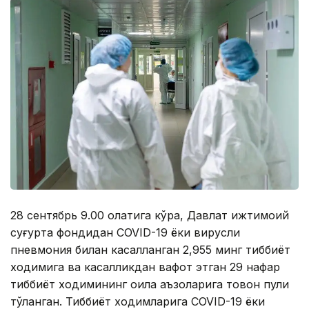
28 сентябрь 9.00 ҳолатига кўра, Давлат ижтимоий
суғурта фондидан COVID-19 ёки вирусли
пневмония билан касалланган 2,955 минг тиббиёт
ходимига ва касалликдан вафот этган 29 нафар
тиббиёт ходимининг оила аъзоларига товон пули
тўланган. Тиббиёт ходимларига COVID-19 ёки