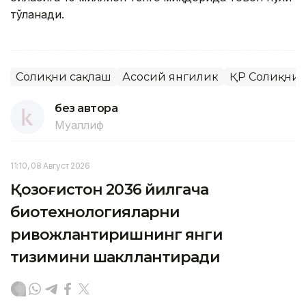
тўланади.
Соғлиқни сақлаш
Асосий янгилик
ҚР Соғлиқни
без автора
Муаллиф
11:10, 08 Август 2026
Қозоғистон 2036 йилгача
биотехнологияларни
ривожлантиришнинг янги
тизимини шакллантиради