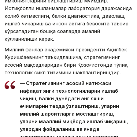
имкониятларини бирлаштириш муҳимдир.
Истиқболли ишланмалар лаборатория даражасида
қолиб кетмаслиги, балки диагностика, даволаш,
ишлаб чиқариш ва инсон ҳаётига бевосита таъсир
кўрсатадиган бошқа соҳаларда амалий
қўлланилиши керак.
Миллий фанлар академияси президенти Ақилбек
Куришбаевнинг таъкидлашича, стратегиянинг
асосий мақсадларидан бири Қозоғистонда тўлиқ
технологик сикл тизимини шакллантиришдир.
— Стратегиянинг асосий натижаси
нафақат янги технологияларни ишлаб
чиқиш, балки дунёдаги энг яхши
ечимларни тезда ўзлаштириш, уларни
миллий шароитларга мослаштириш,
уларни маҳаллий миқёсда ишлаб чиқариш,
улардан фойдаланиш ва янада
такомиллаштиришга қодир самарали