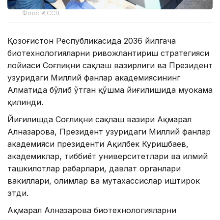
Фото: ҚР ССВ
Қозоғистон Республикасида 2036 йилгача
биотехнологияларни ривожлантириш стратегияси
лойиҳаси Соғлиқни сақлаш вазирлиги ва Президент
ҳузуридаги Миллий фанлар академиясининг
Алматида бўлиб ўтган қўшма йиғилишида муҳокама
қилинди.
Йиғилишда Соғлиқни сақлаш вазири Ақмарал
Алназарова, Президент ҳузуридаги Миллий фанлар
академияси президенти Ақилбек Куришбаев,
академиклар, тиббиёт университетлари ва илмий
ташкилотлар раҳбарлари, давлат органлари
вакиллари, олимлар ва мутахассислар иштирок
этди.
Ақмарал Алназарова биотехнологияларни