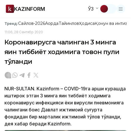
KAZINFORM
ЎЗ
Сайлов-2026
Ақорда
Тайинлов
Ҳодиса
Қонун ва интизо
Тренд:
11:06, 28 Сентябр 2020
Коронавирусга чалинган 3 минга
яқин тиббиёт ходимига товон пули
тўланди
NUR-SULTAN. Kazinform – COVID-19га қарши курашда
иштирок этган 3 минга яқин тиббиёт ходимига
коронавирус инфекцияси ёки вирусли пневмонияга
чалингани боис Давлат ижтимоий суғурта
фондидан бир марталик ижтимоий тўлов тўланди,
дея хабар беради Kazinform.