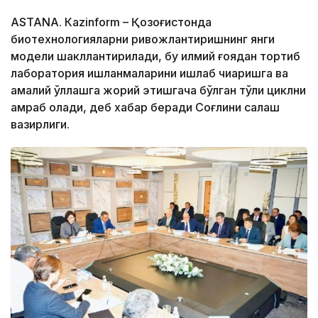
ASTANА. Кazinform – Қозоғистонда
биотехнологияларни ривожлантиришнинг янги
модели шакллантирилади, бу илмий ғоядан тортиб
лаборатория ишланмаларини ишлаб чиқаришга ва
амалий қўллашга жорий этишгача бўлган тўлиқ циклни
қамраб олади, деб хабар беради Соғлиқни сақлаш
вазирлиги.