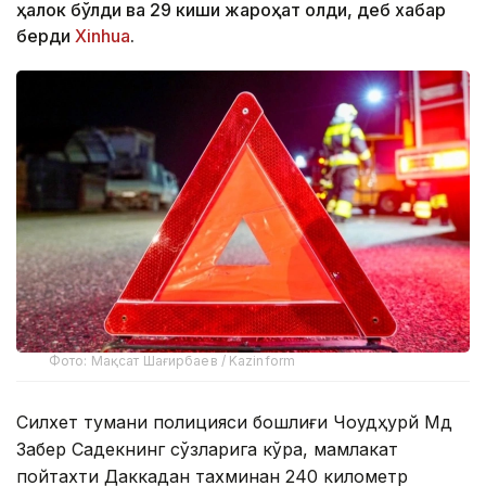
ҳалок бўлди ва 29 киши жароҳат олди, деб хабар
берди
Xinhua
.
Фото: Мақсат Шағирбаев / Kazinform
Силхет тумани полицияси бошлиғи Чоудҳурй Мд
Забер Садекнинг сўзларига кўра, мамлакат
пойтахти Даккадан тахминан 240 километр