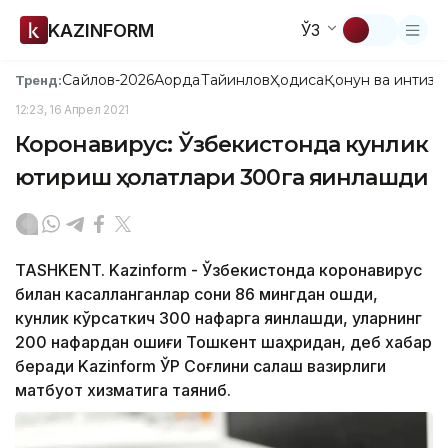
KAZINFORM
ЎЗ
Сайлов-2026
Ақорда
Тайинлов
Ҳодиса
Қонун ва интизо
Тренд:
12:23, 16 Апрел 2021
Коронавирус: Ўзбекистонда кунлик
юқтириш ҳолатлари 300га яқинлашди
TASHKENT. Kazinform - Ўзбекистонда коронавирус
билан касалланганлар сони 86 мингдан ошди,
кунлик кўрсаткич 300 нафарга яқинлашди, уларнинг
200 нафардан ошиғи Тошкент шаҳридан, деб хабар
беради Kazinform ЎР Соғлиқни сақлаш вазирлиги
матбуот хизматига таяниб.