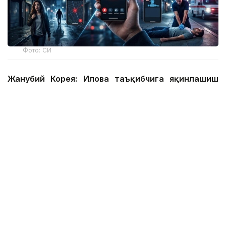
Фото: СИ
Жанубий Корея: Илова таъқибчига яқинлашиш
ҳақида огоҳлантиради
2026 йил 24 июнда Жанубий Корея шахсий
хавфсизлик учун энг сўнгги рақамли воситалардан
бирини ишга туширди.
Ҳукумат иловаси таъқиб қилувчи қурбонларга
электрон билагузук тақишлари шарт бўлган таъқиб
қилувчиларининг жойлашуви ва йўналишини реал
вақт режимида кўриш имконини беради.
Агар таъқибчи маълум масофага яқинлашса,
фойдаланувчи смартфон харитасида уларнинг