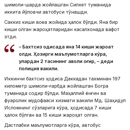
шимоли-шарқда жойлашган Силхет туманида
иккита йўловчи автобуси тўқнашди.
Саккиз киши воқеа жойида ҳалок бўлди. Яна бир
киши олган жароҳатларидан касалхонада вафот
этди.
– Бахтсиз ҳодисада яна 14 киши жароҳат
олди. Ҳозирги маълумотларга кўра,
улардан 2 тасининг аҳволи оғир, – деди
полиция вакили.
Иккинчи бахтсиз ҳодиса Даккадан тахминан 197
километр шимоли-ғарбда жойлашган Богра
туманида содир бўлди. Маҳаллий ёнғин ва
фуқаролик мудофааси хизмати вакили Мд. Шаҳидул
Исломнинг сўзларига кўра, ҳодисада 7 киши
ҳалок бўлган ва 15 киши жароҳат олган.
Дастлабки маълумотларга кўра, автобус