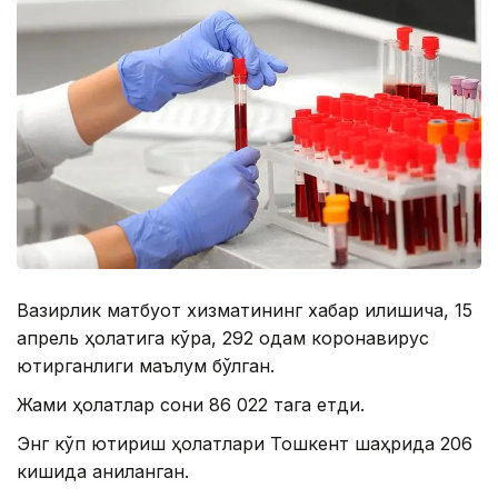
Вазирлик матбуот хизматининг хабар қилишича, 15
апрель ҳолатига кўра, 292 одам коронавирус
юқтирганлиги маълум бўлган.
Жами ҳолатлар сони 86 022 тага етди.
Энг кўп юқтириш ҳолатлари Тошкент шаҳрида 206
кишида аниқланган.