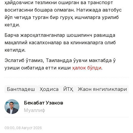
ҳайдовчиси тезликни оширган ва транспорт
воситасини бошқара олмаган. Натижада автобус
йўл четида турган бир гуруҳ ишчиларга урилиб
кетди.
Барча жароҳатланганлар шошилинч равишда
маҳаллий касалхоналар ва клиникаларга олиб
кетилди.
Эслатиб ўтамиз, Таиландда ўқувчи мактабда ўқ
узиши оқибатида етти киши
ҳалок бўлди
.
Бангладеш
Ҳодиса
ЙТҲ
Жаҳон янгиликлари
Бекабат Узаков
Муаллиф
09:00, 08 Август 2026