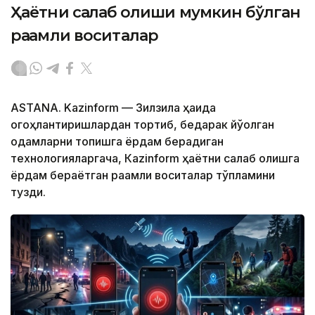
Ҳаётни сақлаб қолиши мумкин бўлган
рақамли воситалар
ASTANA. Kazinform — Зилзила ҳақида
огоҳлантиришлардан тортиб, бедарак йўқолган
одамларни топишга ёрдам берадиган
технологияларгача, Кazinform ҳаётни сақлаб қолишга
ёрдам бераётган рақамли воситалар тўпламини
тузди.