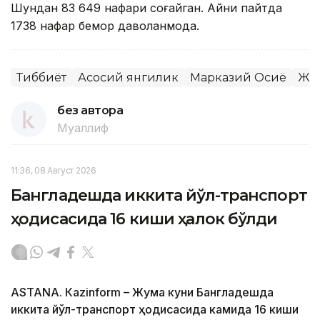
Шундан 83 649 нафари соғайган. Айни пайтда
1738 нафар бемор даволанмоқда.
Тиббиёт
Асосий янгилик
Марказий Осиё
Жаҳ
без автора
Муаллиф
11:36, 08 Август 2026
Бангладешда иккита йўл-транспорт
ҳодисасида 16 киши ҳалок бўлди
ASTANА. Кazinform – Жума куни Бангладешда
иккита йўл-транспорт ҳодисасида камида 16 киши