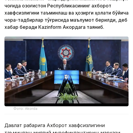
чоғида Қозоғистон Республикасининг ахборот
хавфсизлигини таъминлаш ва ҳозирги ҳолати бўйича
чора-тадбирлар тўғрисида маълумот берилди, деб
хабар беради Каzinform Акордага таяниб.
Фото: Akorda
Давлат раҳбарига Ахборот хавфсизлигини
таъминлаш миллий мувофиқлаштириш маркази,