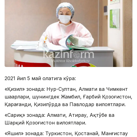
2021 йил 5 май ҳолатига кўра:
«Қизил» зонада: Нур-Султан, Алмати ва Чимкент
шаҳарлари, шунингдек Жамбил, Ғарбий Қозоғистон,
Қарағанди, Қизилўрда ва Павлодар вилоятлари.
«Сариқ» зонада: Алмати, Атирау, Ақтўбе ва
Шарқий Қозоғистон вилоятлари.
«Яшил» зонада: Туркистон, Қостанай, Манғистау