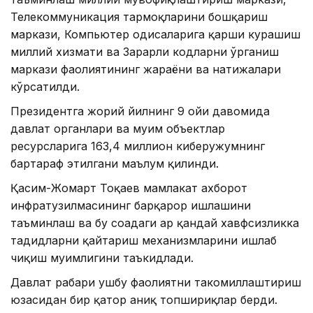
Телекоммуникация тармоқларини бошқариш
маркази, Компьютер ҳодисаларига қарши курашиш
миллий хизмати ва Зарарли кодларни ўрганиш
маркази фаолиятининг жараёни ва натижалари
кўрсатилди.
Президентга жорий йилнинг 9 ойи давомида
давлат органлари ва муҳим объектлар
ресурсларига 163,4 миллион киберҳужумнинг
бартараф этилгани маълум қилинди.
Қасим-Жомарт Тоқаев мамлакат ахборот
инфратузилмасининг барқарор ишлашини
таъминлаш ва бу соҳадаги ҳар қандай хавфсизликка
таҳдидларни қайтариш механизмларини ишлаб
чиқиш муҳимлигини таъкидлади.
Давлат раҳбари ушбу фаолиятни такомиллаштириш
юзасидан бир қатор аниқ топшириқлар берди.