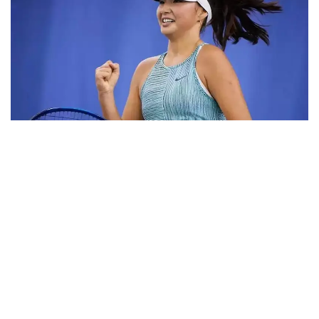
Фото: ktf.kz
Дунёнинг 829-ракеткаси, ушбу мусобақанинг 3-
ракеткаси А. Саөиндиыова финалда жаҳон
рейтингида 1253-ўринни эгаллаб турган
ҳиндистонлик Вайшнави Адкарга қарши
чемпионлик учун кураш олиб борди.
Биринчи партия кескин курашлар остида ўтди,