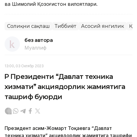
ва Шимолий Қозоғистон вилоятлари.
Соғлиқни сақлаш
Тиббиёт
Асосий янгилик
ҚР
без автора
Муаллиф
13:00, 03 Октябр 2023
ҚР Президенти “Давлат техника
хизмати” акциядорлик жамиятига
ташриф буюрди
Президент Қасим-Жомарт Тоқаевга “Давлат
техника хизмати” акциядорлик жамиятига ташрифи