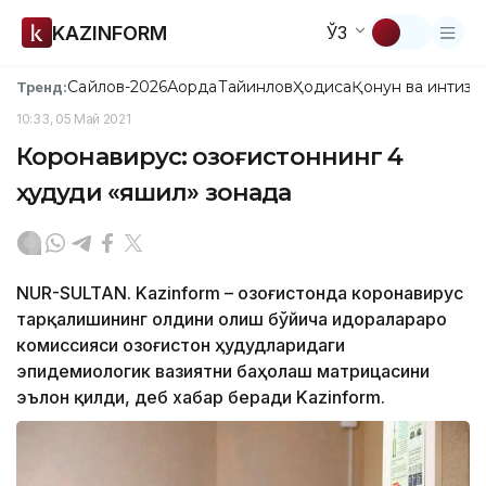
KAZINFORM
ЎЗ
Сайлов-2026
Ақорда
Тайинлов
Ҳодиса
Қонун ва интизо
Тренд:
10:33, 05 Май 2021
Коронавирус: Қозоғистоннинг 4
ҳудуди «яшил» зонада
NUR-SULTAN. Kazinform – Қозоғистонда коронавирус
тарқалишининг олдини олиш бўйича идоралараро
комиссияси Қозоғистон ҳудудларидаги
эпидемиологик вазиятни баҳолаш матрицасини
эълон қилди, деб хабар беради Kazinform.