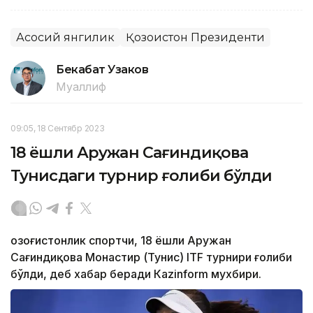
Асосий янгилик
Қозоғистон Президенти
Бекабат Узаков
Муаллиф
09:05, 18 Сентябр 2023
18 ёшли Аружан Сағиндиқова
Тунисдаги турнир ғолиби бўлди
Қозоғистонлик спортчи, 18 ёшли Аружан
Сағиндиқова Монастир (Тунис) ITF турнири ғолиби
бўлди, деб хабар беради Каzinform мухбири.