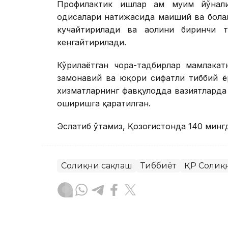
Профилактик ишлар ҳам муҳим йўнал
ҳодисалари натижасида маиший ва бола
кучайтирилади ва аҳолини биринчи 
кенгайтирилади.
Кўрилаётган чора-тадбирлар мамлакат
замонавий ва юқори сифатли тиббий 
хизматларнинг фавқулодда вазиятлард
оширишга қаратилган.
Эслатиб ўтамиз, Қозоғистонда 140 минг
Соғлиқни сақлаш
Тиббиёт
ҚР Соғлиқ