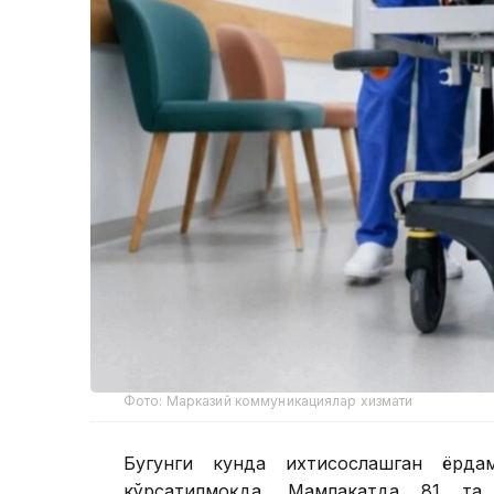
Фото: Марказий коммуникациялар хизмати
Бугунги кунда ихтисослашган ёрд
кўрсатилмоқда. Мамлакатда 81 та