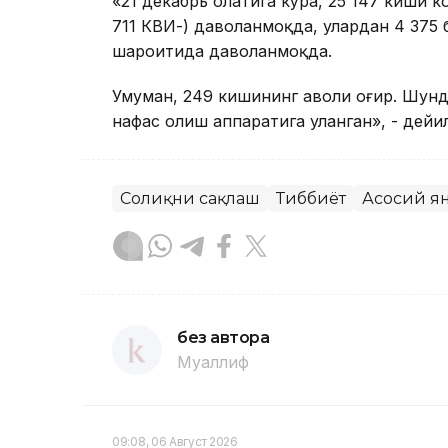
«21 декабрь ҳолатига кўра, 25 147 киши 
711 КВИ-) даволанмоқда, улардан 4 375
шароитида даволанмоқда.
Умуман, 249 кишининг аҳволи оғир. Шунд
нафас олиш аппаратига уланган», - дейи
Соғлиқни сақлаш
Тиббиёт
Асосий я
без автора
Муаллиф
09:08, 06 Август 2026