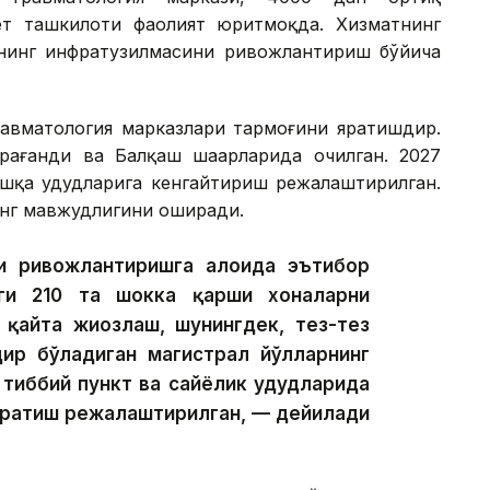
ёт ташкилоти фаолият юритмоқда. Хизматнинг
 унинг инфратузилмасини ривожлантириш бўйича
равматология марказлари тармоғини яратишдир.
рағанди ва Балқаш шаҳарларида очилган. 2027
шқа ҳудудларига кенгайтириш режалаштирилган.
нг мавжудлигини оширади.
 ривожлантиришга алоҳида эътибор
аги 210 та шокка қарши хоналарни
қайта жиҳозлаш, шунингдек, тез-тез
дир бўладиган магистрал йўлларнинг
тиббий пункт ва сайёҳлик ҳудудларида
 яратиш режалаштирилган, — дейилади