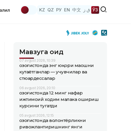
KZ
QZ
РУ
EN
中文
ق ز
ЎЗ
аҳлил
Мавзуга оид
07 avgust 2026, 10:39
Қозоғистонда энг юқори маошни
кутаётганлар — учувчилар ва
стюардессалар
06 avgust 2026, 20:10
Қозоғистонда 12 минг нафар
ижтимоий ходим малака ошириш
курсини тугатди
05 avgust 2026, 12:15
Қозоғистонда волонтёрликни
ривожлантиришнинг янги