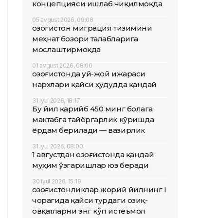
концепцияси ишлаб чиқилмоқда
05 avgust 2026, 09:08
Қозоғистон миграция тизимини
меҳнат бозори талабларига
мослаштирмоқда
01 avgust 2026, 08:00
Қозоғистонда уй-жой ижараси
нархлари қайси ҳудудда қандай
31 iyul 2026, 18:17
Бу йил қарийб 450 минг болага
мактабга тайёргарлик кўришда
ёрдам берилади — вазирлик
31 iyul 2026, 08:00
1 августдан Қозоғистонда қандай
муҳим ўзгаришлар юз беради
30 iyul 2026, 15:19
Қозоғистонликлар жорий йилнинг I
чорагида қайси турдаги озиқ-
овқатларни энг кўп истеъмол