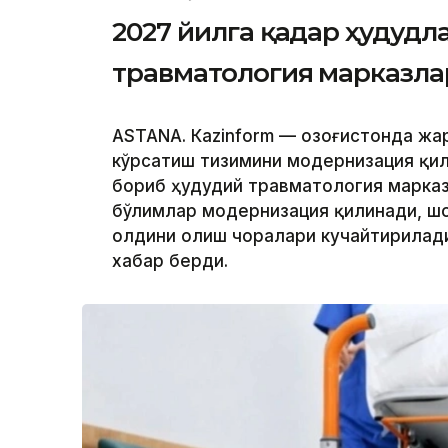
2027 йилга қадар ҳудудл
травматология марказла
ASTANА. Кazinform — Қозоғистонда ж
кўрсатиш тизимини модернизация қил
бориб ҳудудий травматология марказ
бўлимлар модернизация қилинади, ш
олдини олиш чоралари кучайтирилади.
хабар берди.