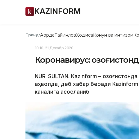
KAZINFORM
Ақорда
Тайинлов
Ҳодиса
Қонун ва интизом
Ко
Тренд:
10:10, 21 Декабр 2020
Коронавирус: Қозоғистон
NUR-SULTAN. Kazinform – Қозоғистонд
аҳволда, деб хабар беради Kazinform
каналига асосланиб.