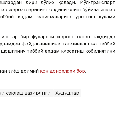
ишлардан бири бўлиб қолади. Йўл-транспорт
лар жароҳатларининг олдини олиш бўйича ишлар
тиббий ёрдам кўникмаларига ўргатиш кўлами
нинг ҳар бир фуқароси жароҳат олган тақдирда
ёрдамдан фойдаланишини таъминлаш ва тиббий
а шошилинч тиббий ёрдам кўрсатиш қобилиятини
дан зиёд доимий
қон донорлари бор
.
ни сақлаш вазирлиги
Ҳудудлар