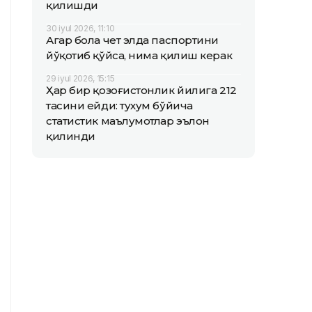
қилишди
30 iyul 2026, 11:10
Агар бола чет элда паспортини
йўқотиб қўйса, нима қилиш керак
29 iyul 2026, 15:15
Ҳар бир қозоғистонлик йилига 212
тасини ейди: тухум бўйича
статистик маълумотлар эълон
қилинди