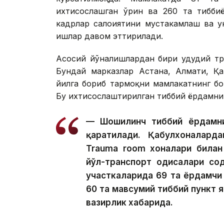
ихтисослашган ўрин ва 260 та тибби
кадрлар салоҳиятини мустаҳкамлаш ва
ишлар давом эттирилади.
Асосий йўналишлардан бири ҳудудий т
Бундай марказлар Астана, Алмати, Қа
йилга бориб тармоқни мамлакатнинг бо
Бу ихтисослаштирилган тиббий ёрдамни
— Шошилинч тиббий ёрдамни
қаратилади. Қабулхоналард
Trauma room хоналари билан 
йўл-транспорт ҳодисалари со
участкаларида 69 та ёрдамчи 
60 та мавсумий тиббий пункт
вазирлик хабарида.