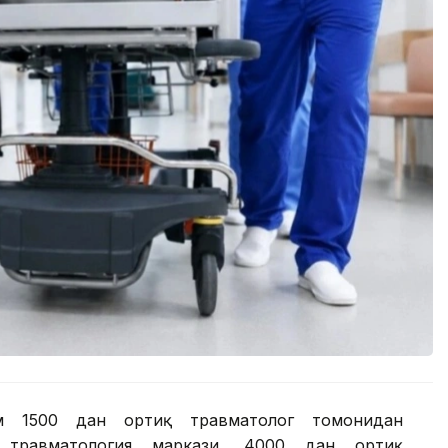
ам 1500 дан ортиқ травматолог томонидан
 травматология маркази, 4000 дан ортиқ