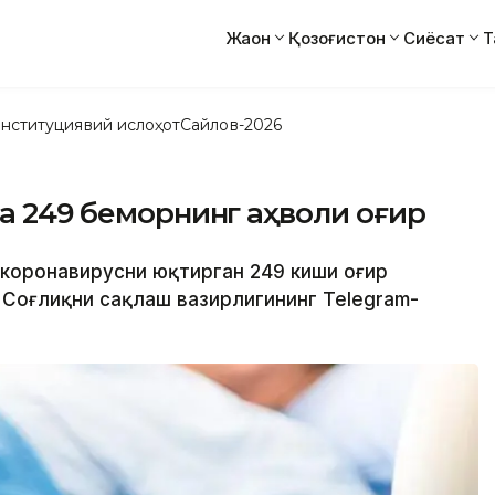
Жаҳон
Қозоғистон
Сиёсат
Т
нституциявий ислоҳот
Сайлов-2026
да 249 беморнинг аҳволи оғир
а коронавирусни юқтирган 249 киши оғир
 Соғлиқни сақлаш вазирлигининг Telegram-