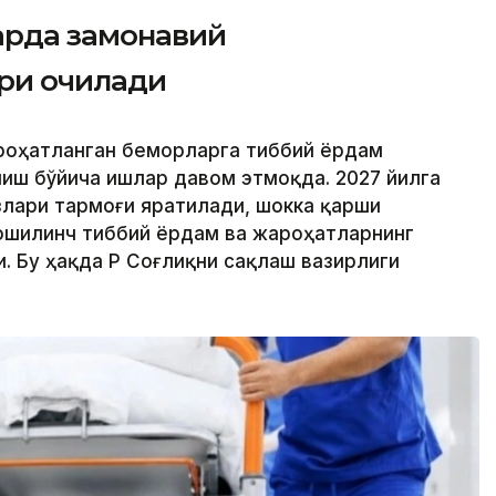
арда замонавий
ри очилади
ароҳатланган беморларга тиббий ёрдам
иш бўйича ишлар давом этмоқда. 2027 йилга
лари тармоғи яратилади, шокка қарши
ошилинч тиббий ёрдам ва жароҳатларнинг
 Бу ҳақда ҚР Соғлиқни сақлаш вазирлиги