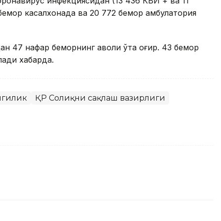
коронавирус инфекциясидан (13 436 КВИ + ва 11
 бемор касалхонада ва 20 772 бемор амбулатория
ан 47 нафар беморнинг аҳволи ўта оғир. 43 бемор
лади хабарда.
нгилик
ҚР Соғлиқни сақлаш вазирлиги