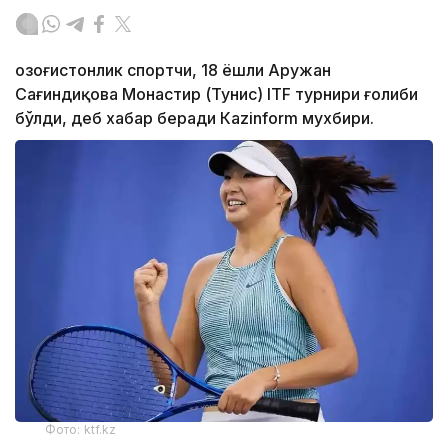
Қозоғистонлик спортчи, 18 ёшли Аружан
Сағиндиқова Монастир (Тунис) ITF турнири ғолиби
бўлди, деб хабар беради Каzinform мухбири.
Фото: ktf.kz