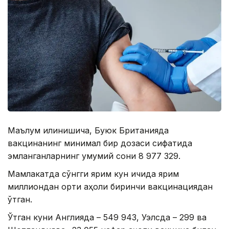
Маълум қилинишича, Буюк Британияда
вакцинанинг минимал бир дозаси сифатида
эмланганларнинг умумий сони 8 977 329.
Мамлакатда сўнгги ярим кун ичида ярим
миллиондан ортиқ аҳоли биринчи вакцинациядан
ўтган.
Ўтган куни Англияда – 549 943, Уэлсда – 299 ва