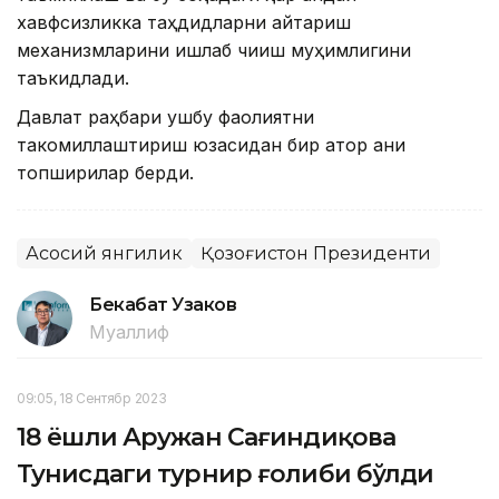
хавфсизликка таҳдидларни қайтариш
механизмларини ишлаб чиқиш муҳимлигини
таъкидлади.
Давлат раҳбари ушбу фаолиятни
такомиллаштириш юзасидан бир қатор аниқ
топшириқлар берди.
Асосий янгилик
Қозоғистон Президенти
Бекабат Узаков
Муаллиф
09:05, 18 Сентябр 2023
18 ёшли Аружан Сағиндиқова
Тунисдаги турнир ғолиби бўлди