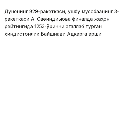
Дунёнинг 829-ракеткаси, ушбу мусобақанинг 3-
ракеткаси А. Саөиндиыова финалда жаҳон
рейтингида 1253-ўринни эгаллаб турган
ҳиндистонлик Вайшнави Адкарга қарши
чемпионлик учун кураш олиб борди.
Биринчи партия кескин курашлар остида ўтди,
Аружан тай-брейкда муваффақиятли ўйнади - 7:6
(8:6).
Иккинчи сетда қозоғистонлик ёш теннисчи рақибига
ҳеч қандай имконият қолдирмади - 6:0.
Шу тариқа Аружан Сағиндиқова муҳим ғалабага
эришди.
Эслатиб ўтамиз, аввалроқ Аружан Сағиндиқова
Тунисдаги мусобақа финалига чиққани ҳақида
хабар
берган эдик.