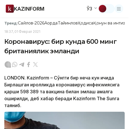
KAZINFORM
ЎЗ
Сайлов-2026
Ақорда
Тайинлов
Ҳодиса
Қонун ва интизо
Тренд:
18:37, 01 Феврал 2021
Коронавирус: бир кунда 600 минг
британиялик эмланди
LONDON. Kazinform – Сўнгги бир неча кун ичида
Бирлашган Қиролликда коронавирус инфекwиясига
қарши 598 389 та вакцина билан эмлаш амалга
оширилди, деб хабар беради Kazinform The Sunга
таяниб.