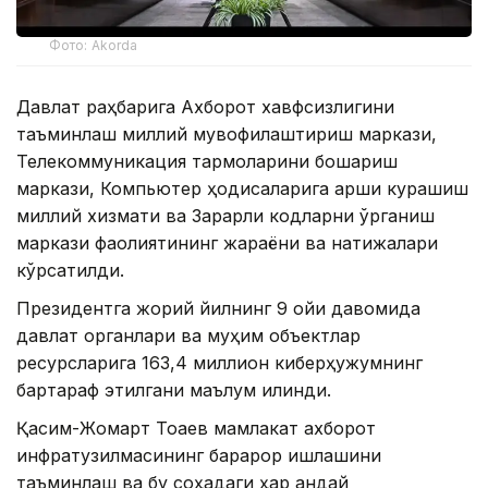
Фото: Akorda
Давлат раҳбарига Ахборот хавфсизлигини
таъминлаш миллий мувофиқлаштириш маркази,
Телекоммуникация тармоқларини бошқариш
маркази, Компьютер ҳодисаларига қарши курашиш
миллий хизмати ва Зарарли кодларни ўрганиш
маркази фаолиятининг жараёни ва натижалари
кўрсатилди.
Президентга жорий йилнинг 9 ойи давомида
давлат органлари ва муҳим объектлар
ресурсларига 163,4 миллион киберҳужумнинг
бартараф этилгани маълум қилинди.
Қасим-Жомарт Тоқаев мамлакат ахборот
инфратузилмасининг барқарор ишлашини
таъминлаш ва бу соҳадаги ҳар қандай