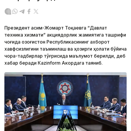
Президент Қасим-Жомарт Тоқаевга “Давлат
техника хизмати” акциядорлик жамиятига ташрифи
чоғида Қозоғистон Республикасининг ахборот
хавфсизлигини таъминлаш ва ҳозирги ҳолати бўйича
чора-тадбирлар тўғрисида маълумот берилди, деб
хабар беради Каzinform Акордага таяниб.