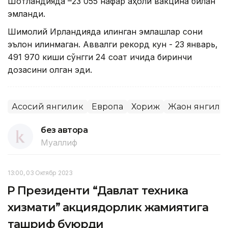
Шотландияда –23 055 нафар аҳоли вакцина билан
эмланди.
Шимолий Ирландияда қилинган эмлашлар сони
эълон қилинмаган. Аввалги рекорд кун - 23 январь,
491 970 киши сўнгги 24 соат ичида биринчи
дозасини олган эди.
Асосий янгилик
Европа
Хориж
Жаҳон янгили
без автора
Муаллиф
13:00, 03 Октябр 2023
ҚР Президенти “Давлат техника
хизмати” акциядорлик жамиятига
ташриф буюрди