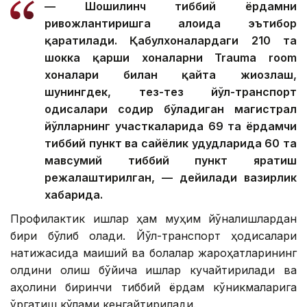
— Шошилинч тиббий ёрдамни
ривожлантиришга алоҳида эътибор
қаратилади. Қабулхоналардаги 210 та
шокка қарши хоналарни Trauma room
хоналари билан қайта жиҳозлаш,
шунингдек, тез-тез йўл-транспорт
ҳодисалари содир бўладиган магистрал
йўлларнинг участкаларида 69 та ёрдамчи
тиббий пункт ва сайёҳлик ҳудудларида 60 та
мавсумий тиббий пункт яратиш
режалаштирилган, — дейилади вазирлик
хабарида.
Профилактик ишлар ҳам муҳим йўналишлардан
бири бўлиб қолади. Йўл-транспорт ҳодисалари
натижасида маиший ва болалар жароҳатларининг
олдини олиш бўйича ишлар кучайтирилади ва
аҳолини биринчи тиббий ёрдам кўникмаларига
ўргатиш кўлами кенгайтирилади.