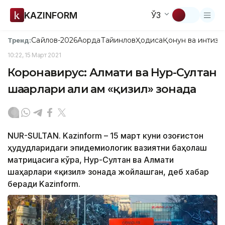
KAZINFORM
ЎЗ
Сайлов-2026
Ақорда
Тайинлов
Ҳодиса
Қонун ва интизо
Тренд:
10:22, 15 Март 2021
Коронавирус: Алмати ва Нур-Султан
шаҳарлари ҳали ҳам «қизил» зонада
NUR-SULTAN. Kazinform – 15 март куни Қозоғистон
ҳудудларидаги эпидемиологик вазиятни баҳолаш
матрицасига кўра, Нур-Султан ва Алмати
шаҳарлари «қизил» зонада жойлашган, деб хабар
беради Kazinform.