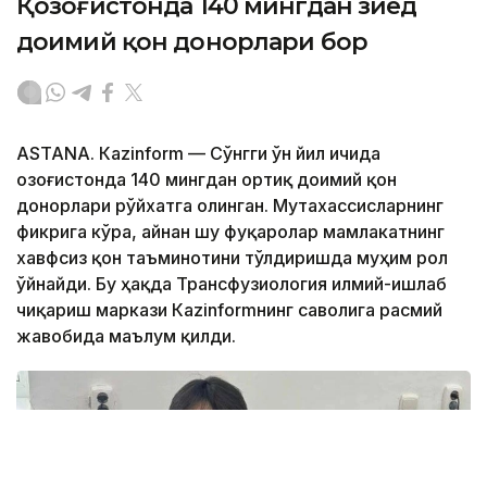
Қозоғистонда 140 мингдан зиёд
доимий қон донорлари бор
ASTANА. Кazinform — Сўнгги ўн йил ичида
Қозоғистонда 140 мингдан ортиқ доимий қон
донорлари рўйхатга олинган. Мутахассисларнинг
фикрига кўра, айнан шу фуқаролар мамлакатнинг
хавфсиз қон таъминотини тўлдиришда муҳим рол
ўйнайди. Бу ҳақда Трансфузиология илмий-ишлаб
чиқариш маркази Кazinformнинг саволига расмий
жавобида маълум қилди.