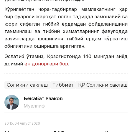
Кўрилаётган чора-тадбирлар мамлакатнинг ҳар
бир фуқароси жароҳат олган тақдирда замонавий ва
юқори сифатли тиббий ёрдамдан фойдаланишини
таъминлаш ва тиббий хизматларнинг фавқулодда
вазиятларда шошилинч тиббий ёрдам кўрсатиш
қобилиятини оширишга қаратилган.
Эслатиб ўтамиз, Қозоғистонда 140 мингдан зиёд
доимий
қон донорлари бор
.
Соғлиқни сақлаш
Тиббиёт
ҚР Соғлиқни сақлаш 
Бекабат Узаков
Муаллиф
20:15, 04 Август 2026