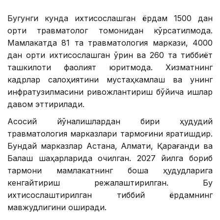
Бугунги кунда ихтисослашган ёрдам 1500 дан
ортиқ травматолог томонидан кўрсатилмоқда.
Мамлакатда 81 та травматология маркази, 4000
дан ортиқ ихтисослашган ўрин ва 260 та тиббиёт
ташкилоти фаолият юритмоқда. Хизматнинг
кадрлар салоҳиятини мустаҳкамлаш ва унинг
инфратузилмасини ривожлантириш бўйича ишлар
давом эттирилади.
Асосий йўналишлардан бири ҳудудий
травматология марказлари тармоғини яратишдир.
Бундай марказлар Астана, Алмати, Қарағанди ва
Балқаш шаҳарларида очилган. 2027 йилга бориб
тармоқни мамлакатнинг бошқа ҳудудларига
кенгайтириш режалаштирилган. Бу
ихтисослаштирилган тиббий ёрдамнинг
мавжудлигини оширади.