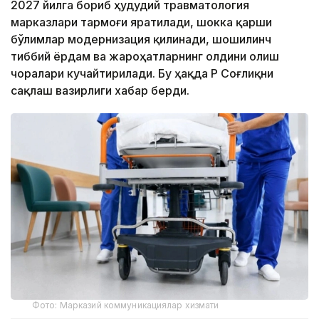
2027 йилга бориб ҳудудий травматология
марказлари тармоғи яратилади, шокка қарши
бўлимлар модернизация қилинади, шошилинч
тиббий ёрдам ва жароҳатларнинг олдини олиш
чоралари кучайтирилади. Бу ҳақда ҚР Соғлиқни
сақлаш вазирлиги хабар берди.
Фото: Марказий коммуникациялар хизмати