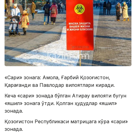
«Сариқ» зонага: Ақмола, Ғарбий Қозоғистон,
Қарағанди ва Павлодар вилоятлари киради.
Кеча «сариқ» зонада бўлган Атирау вилояти бугун
«яшил» зонага ўтди. Қолган ҳудудлар «яшил»
зонада.
Қозоғистон Республикаси матрицага кўра «сариқ»
зонада.