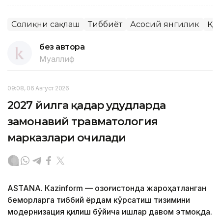
Соғлиқни сақлаш
Тиббиёт
Асосий янгилик
ҚР
без автора
Муаллиф
09:08, 06 Август 2026
2027 йилга қадар ҳудудларда
замонавий травматология
марказлари очилади
ASTANА. Кazinform — Қозоғистонда жароҳатланган
беморларга тиббий ёрдам кўрсатиш тизимини
модернизация қилиш бўйича ишлар давом этмоқда.