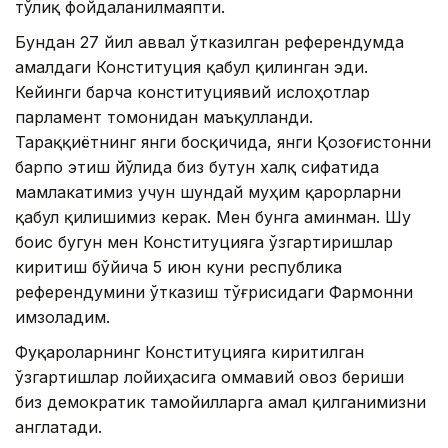
тўлиқ фойдаланилмаяпти.
Бундан 27 йил аввал ўтказилган референдумда
амалдаги Конституция қабул қилинган эди.
Кейинги барча конституциявий ислоҳотлар
парламент томонидан маъқулланди.
Тараққиётнинг янги босқичида, янги Қозоғистонни
барпо этиш йўлида биз бутун халқ сифатида
мамлакатимиз учун шундай муҳим қарорларни
қабул қилишимиз керак. Мен бунга аминман. Шу
боис бугун мен Конституцияга ўзгартиришлар
киритиш бўйича 5 июн куни республика
референдумини ўтказиш тўғрисидаги Фармонни
имзоладим.
Фуқароларнинг Конституцияга киритилган
ўзгартишлар лойиҳасига оммавий овоз бериши
биз демократик тамойилларга амал қилганимизни
англатади.