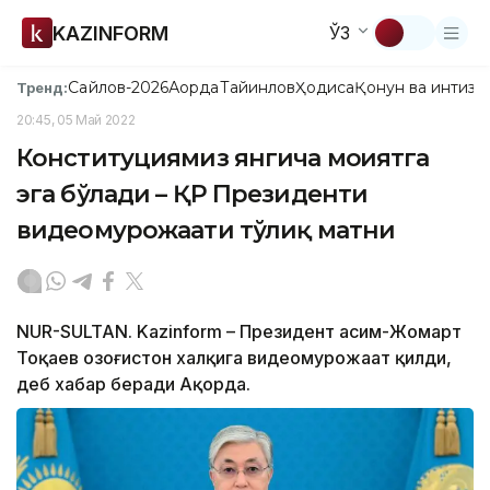
KAZINFORM
ЎЗ
Сайлов-2026
Ақорда
Тайинлов
Ҳодиса
Қонун ва интизо
Тренд:
20:45, 05 Май 2022
Конституциямиз янгича моҳиятга
эга бўлади – ҚР Президенти
видеомурожаати тўлиқ матни
NUR-SULTAN. Kazinform – Президент Қасим-Жомарт
Тоқаев Қозоғистон халқига видеомурожаат қилди,
деб хабар беради Ақорда.