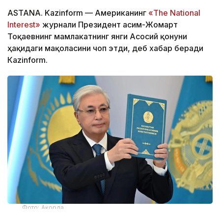
ASTANA. Kazinform — Американинг
«The National
Interest»
журнали Президент Қасим-Жомарт
Тоқаевнинг мамлакатнинг янги Асосий қонуни
ҳақидаги мақоласини чоп этди, деб хабар беради
Кazinform.
Фото: Ақорда