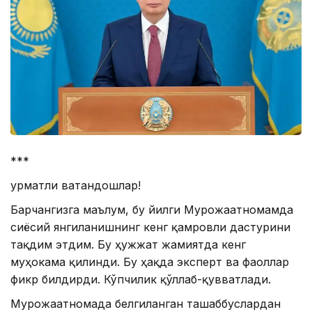
***
Ҳурматли ватандошлар!
Барчангизга маълум, бу йилги Мурожаатномамда
сиёсий янгиланишнинг кенг қамровли дастурини
тақдим этдим. Бу ҳужжат жамиятда кенг
муҳокама қилинди. Бу ҳақда эксперт ва фаоллар
фикр билдирди. Кўпчилик қўллаб-қувватлади.
Мурожаатномада белгиланган ташаббуслардан