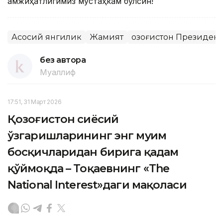
Ҳамжиҳатлигимиз мустаҳкам бўлсин!
Асосий янгилик
Жамият
Қозоғистон Президен
без автора
Муаллиф
17:51, 31 Март 2026
Қозоғистон сиёсий
ўзгаришларининг энг муҳим
босқичларидан бирига қадам
қўймоқда – Тоқаевнинг «The
National Interest»даги мақоласи