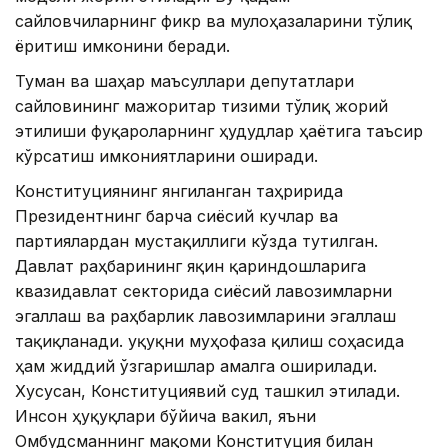
сайловчиларнинг фикр ва мулоҳазаларини тўлиқ
ёритиш имконини беради.
Туман ва шаҳар маъсуллари депутатлари
сайловининг мажоритар тизими тўлиқ жорий
этилиши фуқароларнинг ҳудудлар ҳаётига таъсир
кўрсатиш имкониятларини оширади.
Конституциянинг янгиланган таҳририда
Президентнинг барча сиёсий кучлар ва
партиялардан мустақиллиги кўзда тутилган.
Давлат раҳбарининг яқин қариндошларига
квазидавлат секторида сиёсий лавозимларни
эгаллаш ва раҳбарлик лавозимларини эгаллаш
тақиқланади. Ҳуқуқни муҳофаза қилиш соҳасида
ҳам жиддий ўзгаришлар амалга оширилади.
Хусусан, Конституциявий суд ташкил этилади.
Инсон ҳуқуқлари бўйича вакил, яъни
Омбудсманнинг мақоми Конституция билан