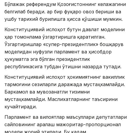
Бўлажак референдум Қозоғистоннинг келажагини
белгилаб беради. Ҳар бир фуқаро овоз бериши ва
ушбу тарихий бурилишга ҳисса қўшиши мумкин.
Конституциявий ислоҳот бутун давлат моделини
ҳар томонлама ўзгартиришга қаратилган.
Ўзгартиришлар «супер-президентлик» бошқарув
моделидан нуфузли парламент ва ҳисобдор
ҳукуматга эга бўлган президентлик
республикасига тубдан ўтишни назарда тутади.
Конституциявий ислоҳот ҳокимиятнинг вакиллик
тармоғини сезиларли даражада мустаҳкамлайди.
Баркамол ва мувозанатли тизимни
мустаҳкамлайди. Маслихатларнинг таъсирини
кучайтиради.
Парламент ва вилоятлар маъсуллари депутатлари
сайловининг аралаш мажоритар-пропорционал
модели жорий этилади. Бу қадам