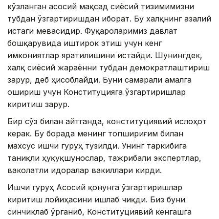
кўзланган асосий мақсад сиёсий тизимимизни
тубдан ўзгартиришдан иборат. Бу халқнинг азалий
истаги мевасидир. Фуқароларимиз давлат
бошқарувида иштирок этиш учун кенг
имкониятлар яратилишини истайди. Шунингдек,
халқ сиёсий жараённи тубдан демократлаштириш
зарур, деб ҳисоблайди. Буни самарали амалга
ошириш учун Конституцияга ўзгартиришлар
киритиш зарур.
Бир сўз билан айтганда, конституциявий ислоҳот
керак. Бу борада менинг топшириғим билан
махсус ишчи гуруҳ тузилди. Унинг таркибига
таниқли ҳуқуқшунослар, тажрибали экспертлар,
ваколатли идоралар вакиллари кирди.
Ишчи гуруҳ Асосий қонунга ўзгартиришлар
киритиш лойиҳасини ишлаб чиқди. Биз буни
синчиклаб ўрганиб, Конституциявий кенгашга