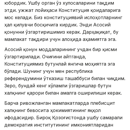
юбордик. Ушбу орган ўз хулосаларини тақдим
этди. Ҳужжат лойиҳаси Конституция қоидаларига
мос келади. Биз конституциявий ислоҳотларнинг
ҳал қилувчи босқичига кирдик. Энди Асосий
қонунни ўзгартиришимиз керак. Дарҳақиқат, бу
мамлакат тақдири учун алоҳида аҳамиятга эга.
Асосий қонун моддаларининг учдан бир қисми
ўзгартирилади. Очиғини айтганда,
Конституциямиз бутунлай янгича моҳиятга эга
бўлади. Шунинг учун мен республика
референдумини ўтказиш ташаббуси билан чиқдим.
Зеро, бундай кенг кўламли ўзгаришлар бутун
халқнинг қарори билан амалга оширилиши керак.
Барча ривожланган мамлакатларда плебисцит
халқнинг бевосита ҳокимиятининг яққол
ифодасидир. Бироқ Қозоғистонда ушбу самарали
демократия институтининг имкониятларидан