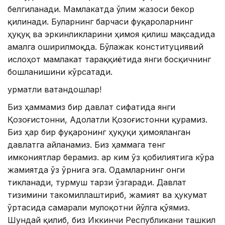
белгиланади. Мамлакатда ўлим жазоси бекор
қилинади. Буларнинг барчаси фуқароларнинг
ҳуқуқ ва эркинликларини ҳимоя қилиш мақсадида
амалга оширилмоқда. Бўлажак конституциявий
ислоҳот мамлакат тараққиётида янги босқичнинг
бошланишини кўрсатади.
Ҳурматли ватандошлар!
Биз ҳаммамиз бир давлат сифатида янги
Қозоғистонни, Адолатли Қозоғистонни қурамиз.
Биз ҳар бир фуқаронинг ҳуқуқи ҳимояланган
давлатга айланамиз. Биз ҳаммага тенг
имкониятлар берамиз. Ҳар ким ўз қобилиятига кўра
жамиятда ўз ўрнига эга. Одамларнинг онги
тикланади, турмуш тарзи ўзгаради. Давлат
тизимини такомиллаштириб, жамият ва ҳукумат
ўртасида самарали мулоқотни йўлга қўямиз.
Шундай қилиб, биз Иккинчи Республикани ташкил