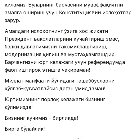
қиламиз. Буларнинг барчасини муваффақиятли
амалга ошириш учун Конституциявий ислоҳотлар
зарур.
Амалдаги ислоҳотнинг ўзига хос жиҳати
Президент ваколатларини кучайтириш эмас,
балки давлатимизни такомиллаштириш,
модернизация қилиш ва мустаҳкамлашдир.
Барчангизни юрт келажаги учун референдумда
фаол иштирок этишга чақираман!
Миллат манфаати йўлидаги ташаббусларни
қўллаб-қувватлайсиз деган умиддаман!
Юртимизнинг порлоқ келажаги бизнинг
қўлимизда!
Бизнинг кучимиз - бирликда!
Бирга бўлайлик!