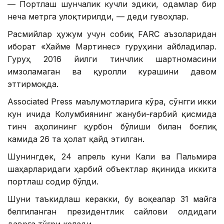
— Портлаш шунчалик кучли эдики, одамлар бир
неча метрга улоқтирилди, — деди гувоҳлар.
Расмийлар ҳужум учун собиқ FARC аъзоларидан
иборат «Хайме Мартинес» гуруҳини айбладилар.
Гуруҳ 2016 йилги тинчлик шартномасини
имзоламаган ва қуролли курашини давом
эттирмоқда.
Associated Press маълумотларига кўра, сўнгги икки
кун ичида Колумбиянинг жануби-ғарбий қисмида
тинч аҳолининг қурбон бўлиши билан боғлиқ
камида 26 та ҳолат қайд этилган.
Шунингдек, 24 апрель куни Кали ва Пальмира
шаҳарларидаги ҳарбий объектлар яқинида иккита
портлаш содир бўлди.
Шуни таъкидлаш керакки, бу воқеалар 31 майга
белгиланган президентлик сайлови олдидаги
даврга тўғри келади.