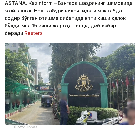
ASTANA. Kazinform – Бангкок шаҳрининг шимолида
жойлашган Нонтхабури вилоятидаги мактабда
содир бўлган отишма оқибатида етти киши ҳалок
бўлди, яна 15 киши жароҳат олди, деб хабар
беради
Reuters
.
Фото: ข่าวสด