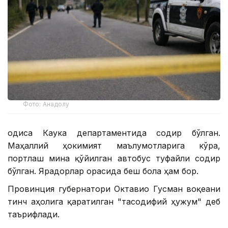
Фото: Анадолу
Ҳодиса Каука департаментида содир бўлган.
Маҳаллий ҳокимият маълумотларига кўра,
портлаш мина қўйилган автобус туфайли содир
бўлган. Ярадорлар орасида беш бола ҳам бор.
Провинция губернатори Октавио Гусман воқеани
тинч аҳолига қаратилган "тасодифий ҳужум" деб
таърифлади.