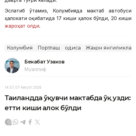
Эслатиб ўтамиз, Колумбияда мактаб автобуси
ҳалокати оқибатида 17 киши ҳалок бўлди, 20 киши
жароҳат олди
.
Колумбия
Портлаш
Ҳодиса
Жаҳон янгиликлар
Бекабат Узаков
Муаллиф
14:37, 07 Август 2026
Таиландда ўқувчи мактабда ўқ узди:
етти киши ҳалок бўлди