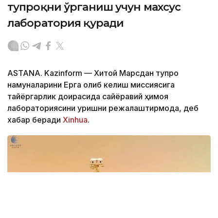
тупроқни ўрганиш учун махсус
лаборатория қуради
ASTANA. Kazinform — Хитой Марсдан тупроқ
намуналарини Ерга олиб келиш миссиясига
тайёргарлик доирасида сайёравий ҳимоя
лабораториясини қуришни режалаштирмоқда, деб
хабар беради
Xinhua
.