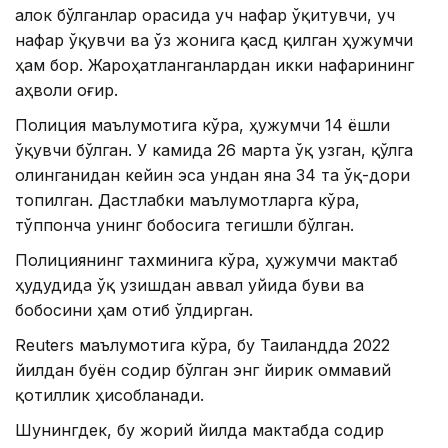
Ҳалок бўлганлар орасида уч нафар ўқитувчи, уч
нафар ўқувчи ва ўз жонига қасд қилган ҳужумчи
ҳам бор. Жароҳатланганлардан икки нафарининг
аҳволи оғир.
Полиция маълумотига кўра, ҳужумчи 14 ёшли
ўқувчи бўлган. У камида 26 марта ўқ узган, қўлга
олинганидан кейин эса ундан яна 34 та ўқ-дори
топилган. Дастлабки маълумотларга кўра,
тўппонча унинг бобосига тегишли бўлган.
Полициянинг тахминига кўра, ҳужумчи мактаб
ҳудудида ўқ узишдан аввал уйида буви ва
бобосини ҳам отиб ўлдирган.
Reuters маълумотига кўра, бу Таиландда 2022
йилдан буён содир бўлган энг йирик оммавий
қотиллик ҳисобланади.
Шунингдек, бу жорий йилда мактабда содир