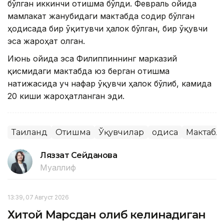
бўлган иккинчи отишма бўлди. Февраль ойида
мамлакат жанубидаги мактабда содир бўлган
ҳодисада бир ўқитувчи ҳалок бўлган, бир ўқувчи
эса жароҳат олган.
Июнь ойида эса Филиппиннинг марказий
қисмидаги мактабда юз берган отишма
натижасида уч нафар ўқувчи ҳалок бўлиб, камида
20 киши жароҳатланган эди.
Таиланд
Отишма
Ўқувчилар
Ҳодиса
Мактабл
Ляззат Сейданова
Муаллиф
13:39, 07 Август 2026
Хитой Марсдан олиб келинадиган