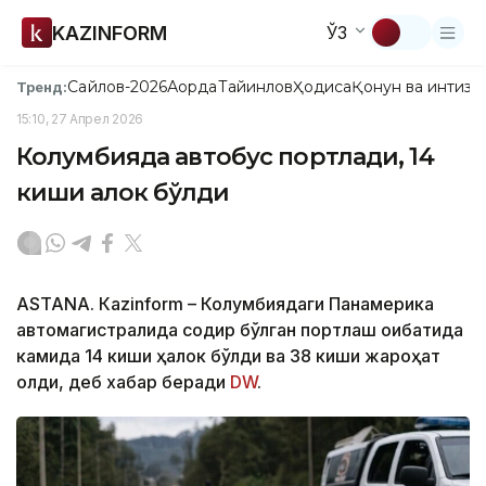
KAZINFORM
ЎЗ
Сайлов-2026
Ақорда
Тайинлов
Ҳодиса
Қонун ва интизо
Тренд:
15:10, 27 Апрел 2026
Колумбияда автобус портлади, 14
киши ҳалок бўлди
ASTANА. Кazinform – Колумбиядаги Панамерика
автомагистралида содир бўлган портлаш оқибатида
камида 14 киши ҳалок бўлди ва 38 киши жароҳат
олди, деб хабар беради
DW
.