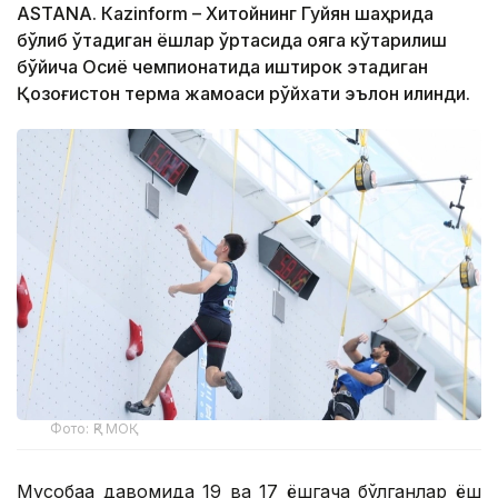
ASTANА. Кazinform – Хитойнинг Гуйян шаҳрида
бўлиб ўтадиган ёшлар ўртасида қояга кўтарилиш
бўйича Осиё чемпионатида иштирок этадиган
Қозоғистон терма жамоаси рўйхати эълон қилинди.
Фото: ҚР МОҚ
Мусобақа давомида 19 ва 17 ёшгача бўлганлар ёш