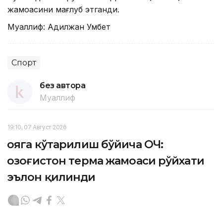
жамоасини мағлуб этганди.
Муаллиф: Адилжан Умбет
Спорт
без автора
Муаллиф
19:10, 07 Август 2026
Қояга кўтарилиш бўйича ОЧ:
Қозоғистон терма жамоаси рўйхати
эълон қилинди