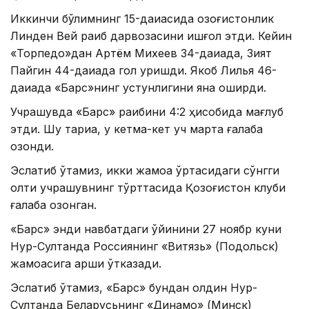
Иккинчи бўлимнинг 15-дақиқасида қозоғистонлик
Линден Вей рақиб дарвозасини ишғол этди. Кейин
«Торпедо»дан Aртём Михеев 34-дақиқада, Зият
Пайгин 44-дақиқада гол уришди. Якоб Лилья 46-
дақиқада «Барс»нинг устунлигини яна оширди.
Учрашувда «Барс» рақибини 4:2 ҳисобида мағлуб
этди. Шу тариқа, у кетма-кет уч марта ғалаба
қозонди.
Эслатиб ўтамиз, икки жамоа ўртасидаги сўнгги
олти учрашувнинг тўрттасида Қозоғистон клуби
ғалаба қозонган.
«Барс» энди навбатдаги ўйинини 27 ноябр куни
Нур-Султанда Россиянинг «Витязь» (Подольск)
жамоасига қарши ўтказади.
Эслатиб ўтамиз, «Барс» бундан олдин Нур-
Султанда Беларусьнинг «Динамо» (Минск)