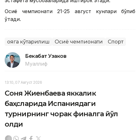
эстафета мусобақаларида иштирок этади.
Осиё чемпионати 21-25 август кунлари бўлиб
ўтади.
Қояга кўтарилиш
Осиё чемпионати
Спорт
Бекабат Узаков
Муаллиф
13:10, 07 Август 2026
Соня Жиенбаева яккалик
баҳсларида Испаниядаги
турнирнинг чорак финалга йўл
олди