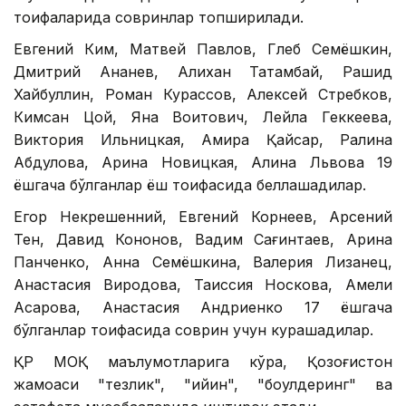
тоифаларида совринлар топширилади.
Евгений Ким, Матвей Павлов, Глеб Семёшкин,
Дмитрий Ананев, Алихан Татамбай, Рашид
Хайбуллин, Роман Курассов, Алексей Стребков,
Кимсан Цой, Яна Воитович, Лейла Геккеева,
Виктория Ильницкая, Амира Қайсар, Ралина
Абдулова, Арина Новицкая, Алина Львова 19
ёшгача бўлганлар ёш тоифасида беллашадилар.
Егор Некрешенний, Евгений Корнеев, Арсений
Тен, Давид Кононов, Вадим Сағинтаев, Арина
Панченко, Анна Семёшкина, Валерия Лизанец,
Анастасия Виродова, Таиссия Носкова, Амели
Асқарова, Анастасия Андриенко 17 ёшгача
бўлганлар тоифасида соврин учун курашадилар.
ҚР МОҚ маълумотларига кўра, Қозоғистон
жамоаси "тезлик", "қийин", "боулдеринг" ва