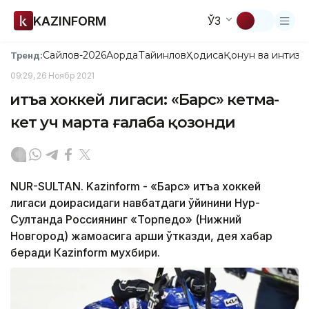
KAZINFORM
ЎЗ
Сайлов-2026
Ақорда
Тайинлов
Ҳодиса
Қонун ва интизо
Тренд:
09:29, 26 Ноябр 2021
Қитъа хоккей лигаси: «Барс» кетма-
кет уч марта ғалаба қозонди
NUR-SULTAN. Kazinform - «Барс» қитъа хоккей
лигаси доирасидаги навбатдаги ўйинини Нур-
Султанда Россиянинг «Торпедо» (Нижний
Новгород) жамоасига қарши ўтказди, дея хабар
беради Кazinform мухбири.