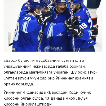
«Барс» бу йилги мусобақанинг сўнгги олти
учрашувининг иккитасида ғалаба қозонган,
қолганларида мағлубиятга учраган. Шу боис Нур-
Султан клуби учун ҳар бир ўйиннинг аҳамияти
ортиб бормоқда.
Ўйиннинг 4-дақиқасида «Барс»дан Коди Куник
ҳисобни очган бўлса, 13-дақиқада Якоб Лилья
ҳисобни йириклаштирди.