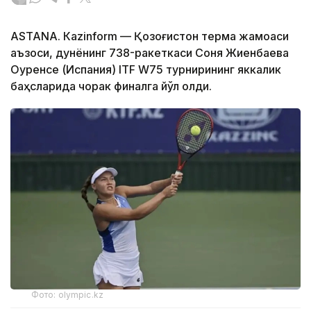
ASTANА. Кazinform — Қозоғистон терма жамоаси
аъзоси, дунёнинг 738-ракеткаси Соня Жиенбаева
Оуренсе (Испания) ITF W75 турнирининг яккалик
баҳсларида чорак финалга йўл олди.
Фото: olympic.kz