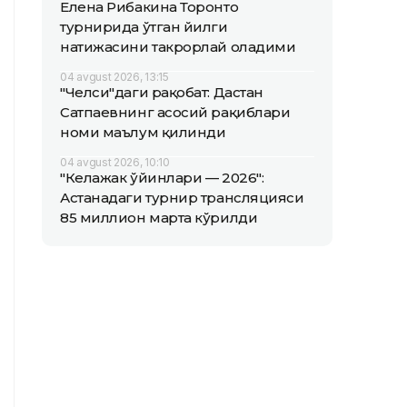
Елена Рибакина Торонто
турнирида ўтган йилги
натижасини такрорлай оладими
04 avgust 2026, 13:15
"Челси"даги рақобат: Дастан
Сатпаевнинг асосий рақиблари
номи маълум қилинди
04 avgust 2026, 10:10
"Келажак ўйинлари — 2026":
Астанадаги турнир трансляцияси
85 миллион марта кўрилди