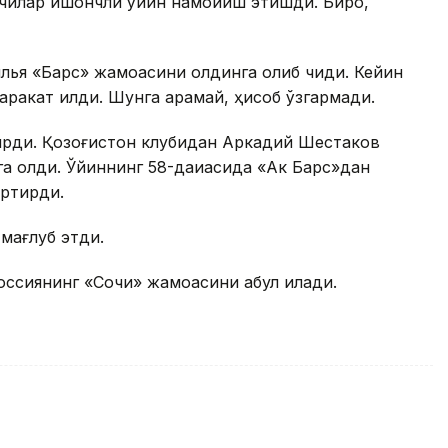
чилар ишончли ўйин намойиш этишди. Бироқ,
илья «Барс» жамоасини олдинга олиб чиқди. Кейин
ракат қилди. Шунга қарамай, ҳисоб ўзгармади.
ирди. Қозоғистон клубидан Aркадий Шестаков
нга олди. Ўйиннинг 58-дақиқасида «Aк Барс»дан
артирди.
 мағлуб этди.
ссиянинг «Сочи» жамоасини қабул қилади.