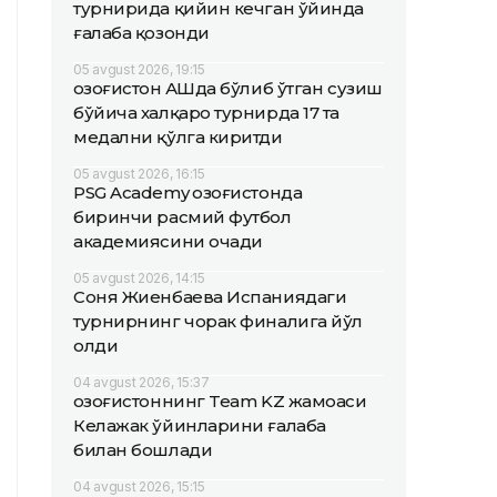
турнирида қийин кечган ўйинда
ғалаба қозонди
05 avgust 2026, 19:15
Қозоғистон АҚШда бўлиб ўтган сузиш
бўйича халқаро турнирда 17 та
медални қўлга киритди
05 avgust 2026, 16:15
PSG Academy Қозоғистонда
биринчи расмий футбол
академиясини очади
05 avgust 2026, 14:15
Соня Жиенбаева Испаниядаги
турнирнинг чорак финалига йўл
олди
04 avgust 2026, 15:37
Қозоғистоннинг Team KZ жамоаси
Келажак ўйинларини ғалаба
билан бошлади
04 avgust 2026, 15:15