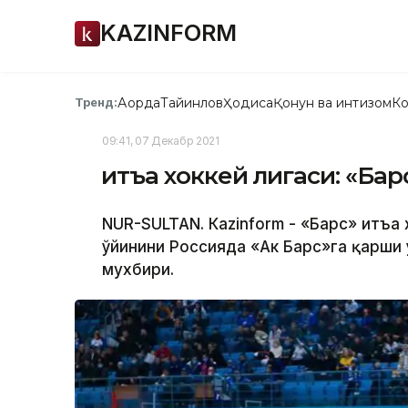
KAZINFORM
Ақорда
Тайинлов
Ҳодиса
Қонун ва интизом
Ко
Тренд:
09:41, 07 Декабр 2021
Қитъа хоккей лигаси: «Ба
NUR-SULTAN. Кazinform - «Барс» Қитъа
ўйинини Россияда «Aк Барс»га қарши ў
мухбири.