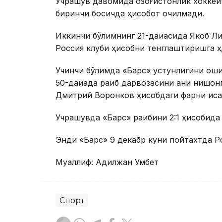
Учрашув давомида қозоғистонлик хоккей
биринчи босқичда ҳисобот очилмади.
Иккинчи бўлимнинг 21-дақиқасида Якоб Л
Россия клуби ҳисобни тенглаштиришга ҳа
Учинчи бўлимда «Барс» устунлигини ош
50-дақиқада рақиб дарвозасини аниқ нишо
Дмитрий Воронков ҳисобдаги фарқни қисқ
Учрашувда «Барс» рақибини 2:1 ҳисобида
Энди «Барс» 9 декабр куни пойтахтда Ро
Муаллиф: Адилжан Умбет
Спорт