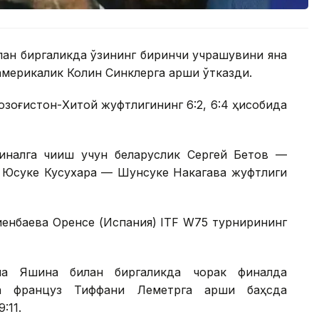
лан биргаликда ўзининг биринчи учрашувини яна
америкалик Колин Синклерга қарши ўтказди.
Қозоғистон-Хитой жуфтлигининг 6:2, 6:4 ҳисобида
налга чиқиш учун беларуслик Сергей Бетов —
к Юсуке Кусухара — Шунсуке Накагава жуфтлиги
иенбаева Оренсе (Испания) ITF W75 турнирининг
на Яшина билан биргаликда чорак финалда
а француз Тиффани Леметрга қарши баҳсда
:11.