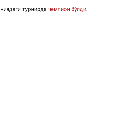
аниядаги турнирда
чемпион бўлди
.
и сув полоси бўйича жаҳон
 мағлуб этди