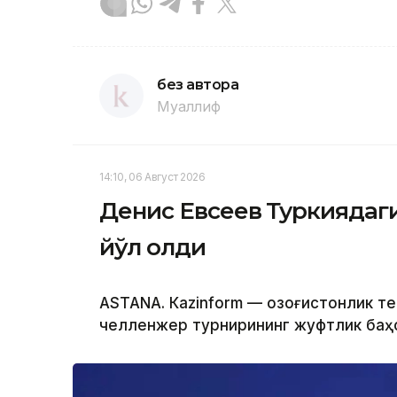
без автора
Муаллиф
14:10, 06 Август 2026
Денис Евсеев Туркиядаг
йўл олди
ASTANА. Кazinform — Қозоғистонлик т
челленжер турнирининг жуфтлик баҳс