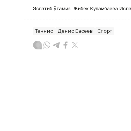
Эслатиб ўтамиз, Жибек Қуламбаева Исп
Теннис
Денис Евсеев
Спорт
Бекабат Узаков
Муаллиф
13:39, 06 Август 2026
Қозоғистон терма жамоас
чемпионатида Уругвайни