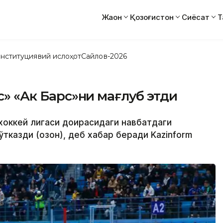
Жаҳон
Қозоғистон
Сиёсат
Т
нституциявий ислоҳот
Сайлов-2026
рс» «Ак Барс»ни мағлуб этди
 хоккей лигаси доирасидаги навбатдаги
тказди (Қозон), деб хабар беради Kazinform