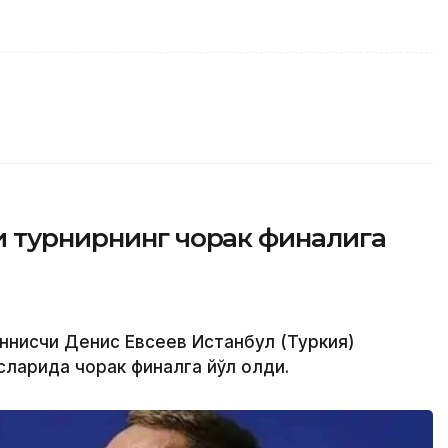
и турнирнинг чорак финалига
еннисчи Денис Евсеев Истанбул (Туркия)
ларида чорак финалга йўл олди.