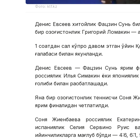
Фото: ktf.kz
Денис Евсеев хитойлик Фацзин Сунь би
бир қозоғистонлик Григорий Ломакин — 
1 соатдан сал кўпроқ давом этган ўйин 
ғалабаси билан якунланди.
Денис Евсеев — Фацзин Сунь ярим фи
россиялик Илья Симакин ёки японияли
ғолиби билан рақобатлашади.
Яна бир қозоғистонлик теннисчи Соня Ж
ярим финалидан четлатилди.
Соня Жиенбаева россиялик Екатери
испаниялик Селия Сервино Руис в
қийинчиликларга мағлуб бўлди — 4:6, 6:1, 9