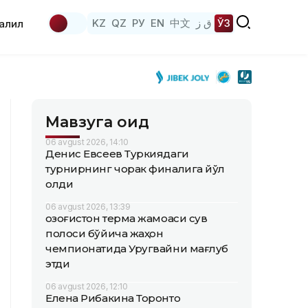
KZ
QZ
РУ
EN
中文
ق ز
ЎЗ
аҳлил
Мавзуга оид
06 avgust 2026, 14:10
Денис Евсеев Туркиядаги
турнирнинг чорак финалига йўл
олди
06 avgust 2026, 13:39
Қозоғистон терма жамоаси сув
полоси бўйича жаҳон
чемпионатида Уругвайни мағлуб
этди
06 avgust 2026, 12:10
Елена Рибакина Торонто