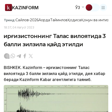
KAZINFORM
ЎЗ
Сайлов-2026
Ақорда
Тайинлов
Ҳодиса
Қонун ва интизо
Тренд:
18:37, 04 Август 2023
Қирғизистоннинг Талас вилоятида 3
балли зилзила қайд этилди
BISHKEK. Кazinform – Қирғизистоннинг Талас
вилоятида 3 балли зилзила қайд этилди, дея хабар
беради Каzinform Kabar агентлигига таяниб.