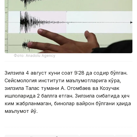
Фото: Anadolu Agency
Зилзила 4 август куни соат 9:28 да содир бўлган.
Сейсмология институти маълумотларига кўра,
зилзила Талас тумани А. Огомбаев ва Козучак
қишлоқларида 2 баллга етган. Зилзила оқибатида ҳеч
ким жабрланмаган, бинолар вайрон бўлгани ҳақида
маълумот йўқ.