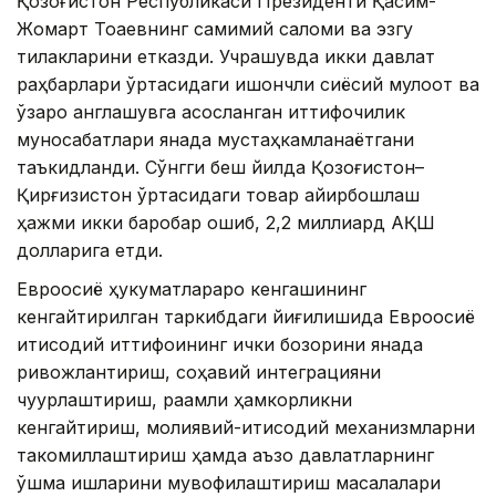
Қозоғистон Республикаси Президенти Қасим-
Жомарт Тоқаевнинг самимий саломи ва эзгу
тилакларини етказди. Учрашувда икки давлат
раҳбарлари ўртасидаги ишончли сиёсий мулоқот ва
ўзаро англашувга асосланган иттифоқчилик
муносабатлари янада мустаҳкамланаётгани
таъкидланди. Сўнгги беш йилда Қозоғистон–
Қирғизистон ўртасидаги товар айирбошлаш
ҳажми икки баробар ошиб, 2,2 миллиард АҚШ
долларига етди.
Евроосиё ҳукуматлараро кенгашининг
кенгайтирилган таркибдаги йиғилишида Евроосиё
иқтисодий иттифоқининг ички бозорини янада
ривожлантириш, соҳавий интеграцияни
чуқурлаштириш, рақамли ҳамкорликни
кенгайтириш, молиявий-иқтисодий механизмларни
такомиллаштириш ҳамда аъзо давлатларнинг
қўшма ишларини мувофиқлаштириш масалалари