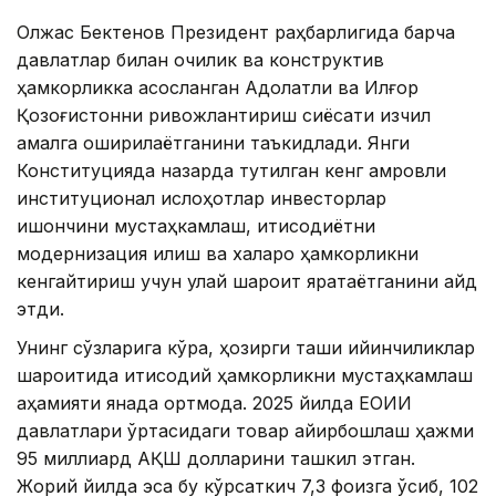
Олжас Бектенов Президент раҳбарлигида барча
давлатлар билан очиқлик ва конструктив
ҳамкорликка асосланган Адолатли ва Илғор
Қозоғистонни ривожлантириш сиёсати изчил
амалга оширилаётганини таъкидлади. Янги
Конституцияда назарда тутилган кенг қамровли
институционал ислоҳотлар инвесторлар
ишончини мустаҳкамлаш, иқтисодиётни
модернизация қилиш ва халқаро ҳамкорликни
кенгайтириш учун қулай шароит яратаётганини қайд
этди.
Унинг сўзларига кўра, ҳозирги ташқи қийинчиликлар
шароитида иқтисодий ҳамкорликни мустаҳкамлаш
аҳамияти янада ортмоқда. 2025 йилда ЕОИИ
давлатлари ўртасидаги товар айирбошлаш ҳажми
95 миллиард АҚШ долларини ташкил этган.
Жорий йилда эса бу кўрсаткич 7,3 фоизга ўсиб, 102