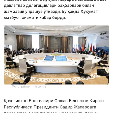
давлатлар делегациялари раҳбарлари билан
жамоавий учрашув ўтказди. Бу ҳақда Ҳукумат
матбуот хизмати хабар берди.
Фото: primeminister.kz
Қозоғистон Бош вазири Олжас Бектенов Қирғиз
Республикаси Президенти Садир Жапаровга