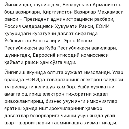
Йиғилишда, шунингдек, Беларусь ва Арманистон
бош вазирлари, Қирғизистон Вазирлар Маҳкамаси
раиси – Президент администрацияси раҳбари,
Россия Федерацияси Ҳукумати Раиси, ЕОИИ
ҳузуридаги кузатувчи давлат сифатида
Ўзбекистон Бош вазири, Эрон Ислом
Республикаси ва Куба Республикаси вакиллари,
шунингдек, Евроосиё иқтисодий комиссияси
ҳайъати раиси ҳам сўзга чиқди.
Йиғилиш якунида олтита ҳужжат имзоланди. Улар
орасида ЕОИИда товарларнинг электрон савдоси
тўғрисидаги келишув ҳам бор. Ушбу ҳужжатни
амалга ошириш электрон тижоратни жадал
ривожлантириш, бизнес учун янги имкониятлар
яратиш ҳамда иштирокчиларнинг ҳамкор
давлатлар бозорларига чиқиши учун янада қулай
шарт-шароитларни таъминлашга хизмат қилади.