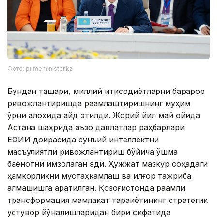
Фото: primeminister.kz
Бундан ташқари, миллий иқтисодиётларни барқарор
ривожлантиришда рақамлаштиришнинг муҳим
ўрни алоҳида қайд этилди. Жорий йил май ойида
Астана шаҳрида аъзо давлатлар раҳбарлари
ЕОИИ доирасида сунъий интеллектни
масъулиятли ривожлантириш бўйича қўшма
баёнотни имзолаган эди. Ҳужжат мазкур соҳадаги
ҳамкорликни мустаҳкамлаш ва илғор тажриба
алмашишга қаратилган. Қозоғистонда рақамли
трансформация мамлакат тараққиётининг стратегик
устувор йўналишларидан бири сифатида