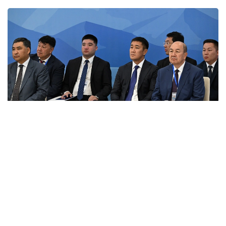
Фото: primeminister.kz
Шунингдек, Иттифоққа аъзо давлатларда илмий
унвонлар тўғрисидаги ҳужжатларни ўзаро тан
олиш ҳақидаги келишув ва ҳамкорликни янада
ривожлантиришга қаратилган бир қатор қарорлар
қабул қилинди.