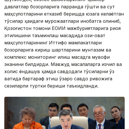
давлатлар бозорларига парранда гўшти ва сут
маҳсулотларини етказиб беришда юзага келаётган
тўсиқлар ҳақидаги мурожаатлари инобатга олиниб,
Қозоғистон томони ЕОИИ мажбуриятларига риоя
этилишини таъминлаш мақсадида озиқ-овқат
маҳсулотларининг Иттифоқ мамлакатлари
бозорларига кириш шартларини мунтазам ва
комплекс мониторинг қилиш мақсадга мувофиқ
эканини билдирди. Мавжуд масалаларга изчил ва
холис ёндашув ҳамда савдодаги тўсиқларни ўз
вақтида бартараф этиш ўзаро савдо ривожига
сезиларли туртки бериши таъкидланди.