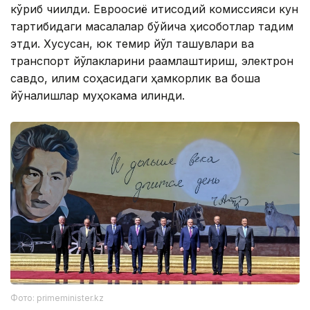
кўриб чиқилди. Евроосиё иқтисодий комиссияси кун
тартибидаги масалалар бўйича ҳисоботлар тақдим
этди. Хусусан, юк темир йўл ташувлари ва
транспорт йўлакларини рақамлаштириш, электрон
савдо, иқлим соҳасидаги ҳамкорлик ва бошқа
йўналишлар муҳокама қилинди.
Фото: primeminister.kz