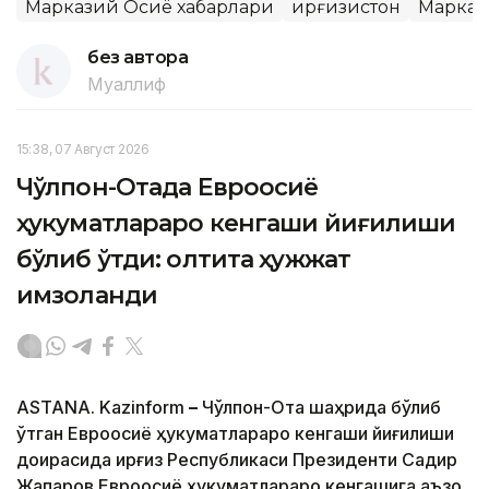
Марказий Осиё хабарлари
Қирғизистон
Марказ
без автора
Муаллиф
15:38, 07 Август 2026
Чўлпон-Отада Евроосиё
ҳукуматлараро кенгаши йиғилиши
бўлиб ўтди: олтита ҳужжат
имзоланди
ASTANA. Kazinform
–
Чўлпон-Ота шаҳрида бўлиб
ўтган Евроосиё ҳукуматлараро кенгаши йиғилиши
доирасида Қирғиз Республикаси Президенти Садир
Жапаров Евроосиё ҳукуматлараро кенгашига аъзо