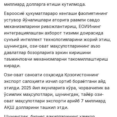
миллиард долларга етиши кутилмоқда.
Евроосиё ҳукуматлараро кенгаши фаолиятининг
устувор йўналишлари қаторига рақамли савдо
механизмларини ривожлантириш, ЕОИИнинг
интеграциялашган ахборот тизими доирасида
сунъий интеллект технологияларини жорий этиш,
шунингдек, озиқ-овқат маҳсулотларининг аъзо
давлатлар бозорларига эркин киришини
таъминловчи механизмларни такомиллаштириш
киради.
Озиқ-овқат саноати соҳасида Қозоғистоннинг
экспорт салоҳияти изчил ортиб бораётгани қайд
этилди. 2025 йил якунларига кўра, чорвачилик ва
ўсимлик маҳсулотлари, шунингдек, тайёр озиқ-
овқат маҳсулотлари экспорти қарийб 7 миллиард
АҚШ долларини ташкил этди.
Шунингдек, бизнес вакилларининг ҳамкор