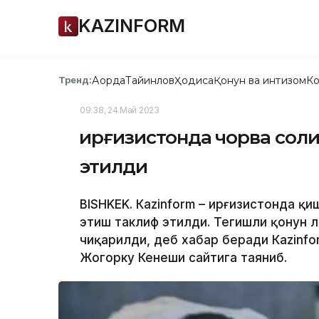
KAZINFORM
Ақорда
Тайинлов
Ҳодиса
Қонун ва интизом
Ко
Тренд:
09:38, 24 Май 2023
Қирғизистонда чорва сол
этилди
BISHKEK. Кazinform – Қирғизистонда 
этиш таклиф этилди. Тегишли қонун 
чиқарилди, деб хабар беради Кazinfo
Жогорку Кенеши сайтига таяниб.