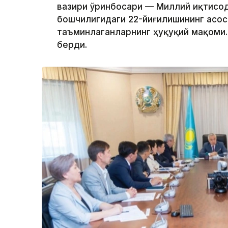
вазири ўринбосари — Миллий иқтисо
бошчилигидаги 22-йиғилишининг асоси
таъминлаганларнинг ҳуқуқий мақоми.
берди.