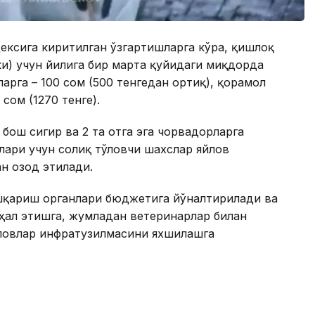
дексига киритилган ўзгартишларга кўра, қишлоқ
чки) учун йилига бир марта қуйидаги миқдорда
ларга – 100 сом (500 тенгедан ортиқ), қорамол
 сом (1270 тенге).
 бош сигир ва 2 та отга эга чорвадорларга
лари учун солиқ тўловчи шахслар яйлов
н озод этилади.
ошқариш органлари бюджетига йўналтирилади ва
ҳал этишга, жумладан ветеринарлар билан
ловлар инфратузилмасини яхшилашга