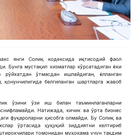
ахс янги Солиқ кодексида иқтисодий фаол
ди. Бунга мустақил хизматлар кўрсатадиган ёки
а рўйхатдан ўтмасдан ишлайдиган, ёлланган
 қонунчилигида белгиланган шартларга жавоб
лик ўзини ўзи иш билан таъминлаганларни
аснифламайди. Натижада, кичик ва ўрта бизнес
аги фуқароларни ҳисобга олмайди. Бу Солиқ ва
слар ўртасида ҳуқуқий зиддиятни келтириб
иштирокчилари томонидан муҳокама учун тақдим