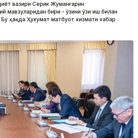
диёт вазири Серик Жуманғарин
й мавзуларидан бири - ўзини ўзи иш билан
 Бу ҳақда Ҳукумат матбуот хизмати хабар