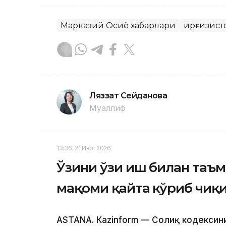
Марказий Осиё хабарлари
Қирғизист
Ляззат Сейданова
Муаллиф
13:36, 21 Июл 2026
Ўзини ўзи иш билан таъ
мақоми қайта кўриб чиқ
ASTANА. Кazinform — Солиқ кодексини