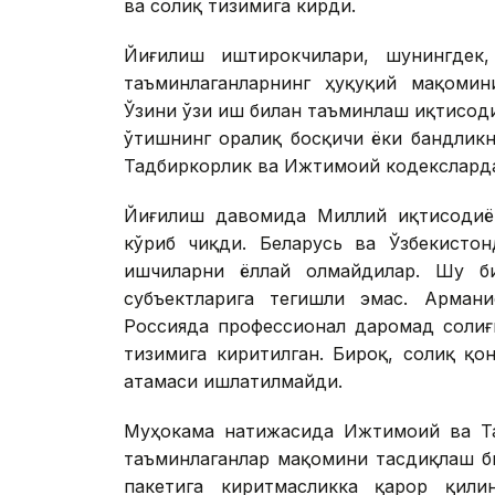
ва солиқ тизимига кирди.
Йиғилиш иштирокчилари, шунингдек
таъминлаганларнинг ҳуқуқий мақомин
Ўзини ўзи иш билан таъминлаш иқтисод
ўтишнинг оралиқ босқичи ёки бандликн
Тадбиркорлик ва Ижтимоий кодексларда 
Йиғилиш давомида Миллий иқтисодиё
кўриб чиқди. Беларусь ва Ўзбекисто
ишчиларни ёллай олмайдилар. Шу би
субъектларига тегишли эмас. Арман
Россияда профессионал даромад солиғ
тизимига киритилган. Бироқ, солиқ қо
атамаси ишлатилмайди.
Муҳокама натижасида Ижтимоий ва Та
таъминлаганлар мақомини тасдиқлаш б
пакетига киритмасликка қарор қил