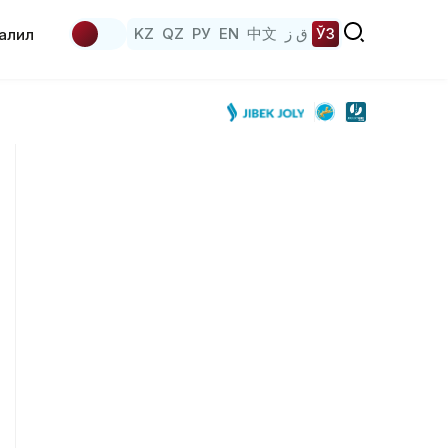
KZ
QZ
РУ
EN
中文
ق ز
ЎЗ
аҳлил