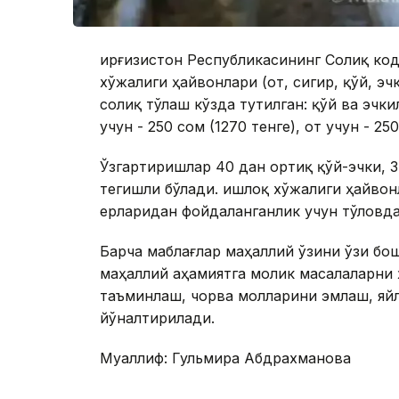
Қирғизистон Республикасининг Солиқ ко
хўжалиги ҳайвонлари (от, сигир, қўй, э
солиқ тўлаш кўзда тутилган: қўй ва эчки
учун - 250 сом (1270 тенге), от учун - 250
Ўзгартиришлар 40 дан ортиқ қўй-эчки, 3
тегишли бўлади. Қишлоқ хўжалиги ҳайвон
ерларидан фойдаланганлик учун тўловда
Барча маблағлар маҳаллий ўзини ўзи б
маҳаллий аҳамиятга молик масалаларни 
таъминлаш, чорва молларини эмлаш, яй
йўналтирилади.
Муаллиф: Гульмира Абдрахманова