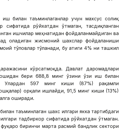
и иш билан таъминлаганлар учун махсус солиқ
р сифатида рўйхатдан ўтмаган, тасдиқланган
ланган ишчилар меҳнатидан фойдаланмайдиган ва
ад оладиган жисмоний шахслар фойдаланиши
моий тўловлар тўланади, бу атиги 4% ни ташкил
аражасини кўрсатмоқда. Давлат даромадлари
бошидан бери 688,8 минг ўзини ўзи иш билан
н. Улардан 597 минг киши (87%) рақамли
бошқалар) орқали ишлайди, 91,5 минг киши (13%)
алга оширади.
 билан таъминлаган шахс илгари якка тартибдаги
 илгари тадбиркор сифатида рўйхатдан ўтмаган.
 фуқаро биринчи марта расмий бандлик сектори