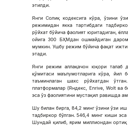
этилди.
Янги Солиқ кодексига кўра, ўзини ўз
режимидан якка тартибдаги тадбирко
рўйхат бўйича фаолият юритадиган, ёл
ойига 300 БҲМдан ошмайдиган даром
мумкин. Ушбу режим бўйича фақат ижти
этади.
Янги режим аллақачон юқори талаб д
қўмитаси маълумотларига кўра, йил 
таъминлаган шахс рўйхатдан ўтга
платформалар (Яндекс, Enrive, Wolt ва 
эса ўз фаолиятини мустақил равишда ам
Шу билан бирга, 84,2 минг ўзини ўзи иш
тадбиркор бўлган. 546,4 минг киши эса
Шундай қилиб, ярим миллиондан ортиқ