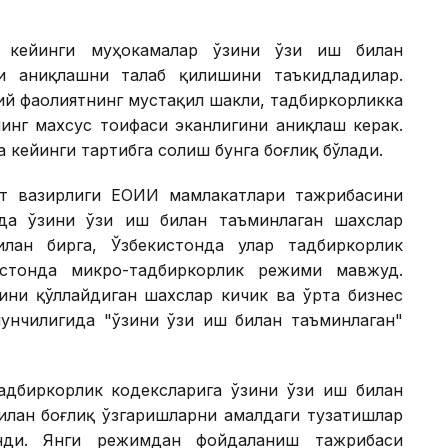
, кейинги муҳокамалар ўзини ўзи иш билан
и аниқлашни талаб қилишини таъкидладилар.
ий фаолиятнинг мустақил шакли, тадбиркорликка
инг махсус тоифаси эканлигини аниқлаш керак.
кейинги тартибга солиш бунга боғлиқ бўлади.
т вазирлиги ЕОИИ мамлакатлари тажрибасини
нда ўзини ўзи иш билан таъминлаган шахслар
лан бирга, Ўзбекистонда улар тадбиркорлик
истонда микро-тадбиркорлик режими мавжуд.
ини қўллайдиган шахслар кичик ва ўрта бизнес
нунчилигида "ўзини ўзи иш билан таъминлаган"
дбиркорлик кодексларига ўзини ўзи иш билан
илан боғлиқ ўзгаришларни амалдаги тузатишлар
инди. Янги режимдан фойдаланиш тажрибаси