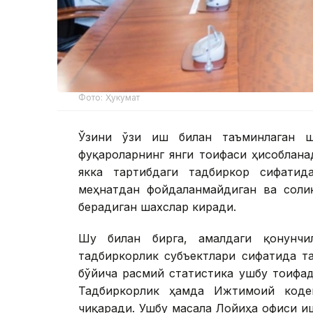
Фото: Ҳукумат
Ўзини ўзи иш билан таъминлаган ш
фуқароларнинг янги тоифаси ҳисоблана
якка тартибдаги тадбиркор сифатид
меҳнатдан фойдаланмайдиган ва солиқ
берадиган шахслар киради.
Шу билан бирга, амалдаги қонунчи
тадбиркорлик субъектлари сифатида т
бўйича расмий статистика ушбу тоифад
Тадбиркорлик ҳамда Ижтимоий кодек
чиқаради. Ушбу масала Лойиҳа офиси 