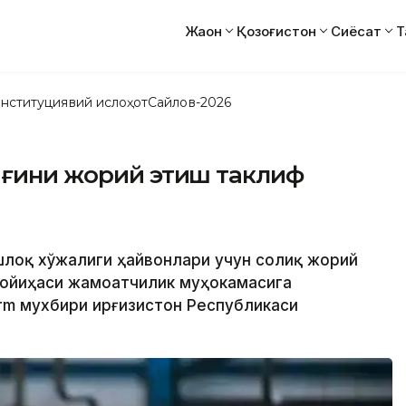
Жаҳон
Қозоғистон
Сиёсат
Т
нституциявий ислоҳот
Сайлов-2026
иғини жорий этиш таклиф
қишлоқ хўжалиги ҳайвонлари учун солиқ жорий
лойиҳаси жамоатчилик муҳокамасига
rm мухбири Қирғизистон Республикаси