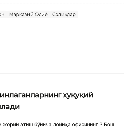
он
Марказий Осиё
Солиқлар
минлаганларнинг ҳуқуқий
илади
 жорий этиш бўйича лойиҳа офисининг ҚР Бош