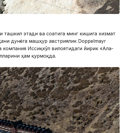
и ташкил этади ва соатига минг кишига хизмат
ҳани дунёга машҳур австриялик Doppelmayr
а компания Иссиқкўл вилоятидаги йирик «Ала-
ўлларини ҳам қурмоқда.