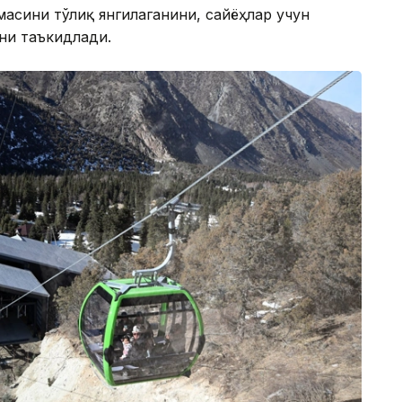
масини тўлиқ янгилаганини, сайёҳлар учун
ни таъкидлади.