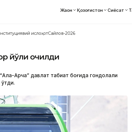
Жаҳон
Қозоғистон
Сиёсат
Т
нституциявий ислоҳот
Сайлов-2026
ор йўли очилди
и “Ала-Арча” давлат табиат боғида гондолали
 ўтди.