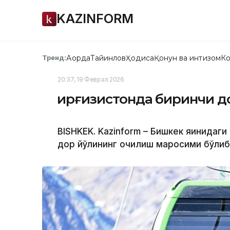
KAZINFORM
Ақорда
Тайинлов
Ҳодиса
Қонун ва интизом
Ко
Тренд:
20:37, 19 Феврал 2026
Қирғизистонда биринчи д
BISHKEK. Kazinform – Бишкек яқинидаг
дор йўлининг очилиш маросими бўлиб