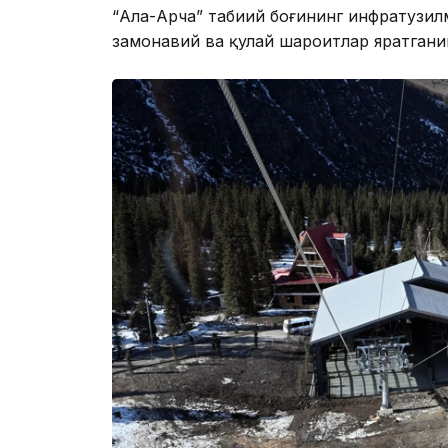
“Ала-Арча” табиий боғининг инфратузил
замонавий ва қулай шароитлар яратгани