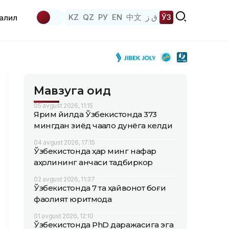
KZ
QZ
РУ
EN
中文
ق ز
ЎЗ
аҳлил
Мавзуга оид
05 avgust 2026, 11:15
Ярим йилда Ўзбекистонда 373
мингдан зиёд чақалоқ дунёга келди
04 avgust 2026, 17:15
Ўзбекистонда ҳар минг нафар
аҳолининг қанчаси тадбиркор
02 avgust 2026, 11:37
Ўзбекистонда 7 та ҳайвонот боғи
фаолият юритмоқда
01 avgust 2026, 12:10
Ўзбекистонда PhD даражасига эга