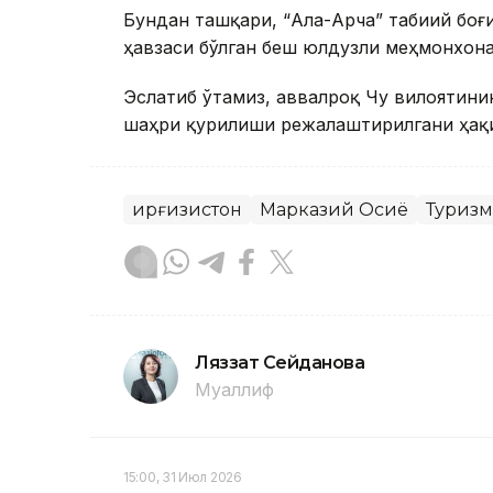
Бундан ташқари, “Ала-Арча” табиий боғ
ҳавзаси бўлган беш юлдузли меҳмонхона
Эслатиб ўтамиз, аввалроқ Чу вилоятини
шаҳри қурилиши режалаштирилгани ҳақи
Қирғизистон
Марказий Осиё
Туризм
Ляззат Сейданова
Муаллиф
15:00, 31 Июл 2026