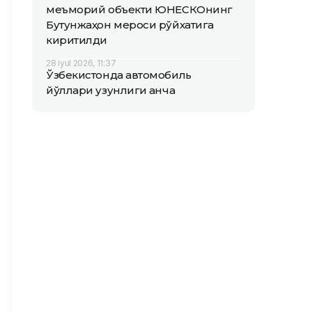
меъморий объекти ЮНEСКОнинг
Бутунжаҳон мероси рўйхатига
киритилди
28 iyul 2026, 11:37
Ўзбекистонда автомобиль
йўллари узунлиги қанча