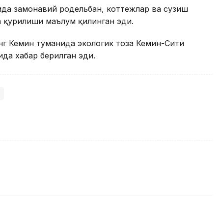
ида замонавий родельбан, коттежлар ва сузиш
 қурилиши маълум қилинган эди.
нг Кемин туманида экологик тоза Кемин-Сити
да хабар берилган эди.