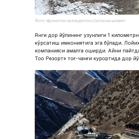
Фото: Қырғызстан президентінің баспасөз қызметі
Янги дор йўлининг узунлиги 1 километрн
кўрсатиш имкониятига эга бўлади. Лойи
компанияси амалга оширди. Айни пайтд
Тоо Резорт» тоғ-чанғи курортида дор й