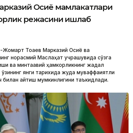
Марказий Осиё мамлакатлари
корлик режасини ишлаб
м-Жомарт Тоқаев Марказий Осиё ва
инг норасмий Маслаҳат учрашувида сўзга
иши ва минтақавий ҳамкорликнинг жадал
ўзининг янги тарихида жуда муваффақиятли
 билан айтиш мумкинлигини таъкидлади.