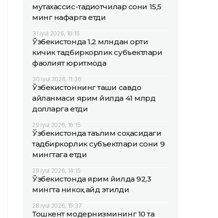
мутахассис-тадқиқотчилар сони 15,5
минг нафарга етди
31 iyul 2026, 16:15
Ўзбекистонда 1,2 млндан ортиқ
кичик тадбиркорлик субъектлари
фаолият юритмоқда
30 iyul 2026, 11:36
Ўзбекистоннинг ташқи савдо
айланмаси ярим йилда 41 млрд
долларга етди
29 iyul 2026, 16:15
Ўзбекистонда таълим соҳасидаги
тадбиркорлик субъектлари сони 9
мингтага етди
29 iyul 2026, 14:15
Ўзбекистонда ярим йилда 92,3
мингта никоҳ қайд этилди
28 iyul 2026, 15:37
Тошкент модернизмининг 10 та