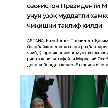
Қозоғистон Президенти 
учун узоқ муддатли ҳам
чиқишни таклиф қилди
ASTANА. Кazinform – Президент Қаси
Озарбайжон давлатлари раҳбарларин
чиқиб, ўзаро ишончнинг мустаҳкамлан
ривожланиши туфайли Марказий Осиё 
даврни бошдан кечираётганини ишонч