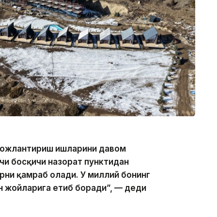
ивожлантириш ишларини давом
чи босқичи назорат пунктидан
ни қамраб олади. У миллий боғнинг
ан жойларига етиб боради”, — деди