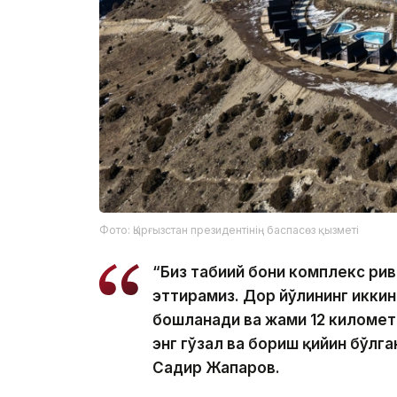
Фото: Қырғызстан президентінің баспасөз қызметі
“Биз табиий боғни комплекс р
эттирамиз. Дор йўлининг иккин
бошланади ва жами 12 километр
энг гўзал ва бориш қийин бўлг
Садир Жапаров.