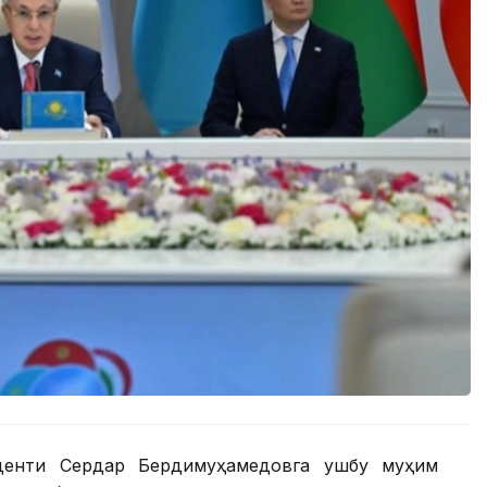
денти Сердар Бердимуҳамедовга ушбу муҳим