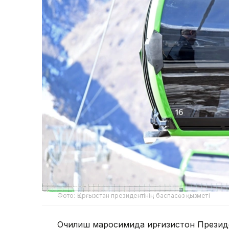
Фото: Қырғызстан президентінің баспасөз қызметі
Очилиш маросимида Қирғизистон Презид