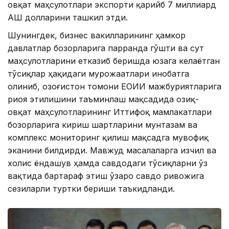
овқат маҳсулотлари экспорти қарийб 7 миллиард
АҚШ долларини ташкил этди.
Шунингдек, бизнес вакилларининг ҳамкор
давлатлар бозорларига парранда гўшти ва сут
маҳсулотларини етказиб беришда юзага келаётган
тўсиқлар ҳақидаги мурожаатлари инобатга
олиниб, Қозоғистон томони ЕОИИ мажбуриятларига
риоя этилишини таъминлаш мақсадида озиқ-
овқат маҳсулотларининг Иттифоқ мамлакатлари
бозорларига кириш шартларини мунтазам ва
комплекс мониторинг қилиш мақсадга мувофиқ
эканини билдирди. Мавжуд масалаларга изчил ва
холис ёндашув ҳамда савдодаги тўсиқларни ўз
вақтида бартараф этиш ўзаро савдо ривожига
сезиларли туртки бериши таъкидланди.