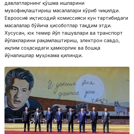
давлатларнинг қўшма ишларини
мувофиқлаштириш масалалари кўриб чиқилди.
Евроосиё иқтисодий комиссияси кун тартибидаги
масалалар бўйича ҳисоботлар тақдим этди.
Хусусан, юк темир йўл ташувлари ва транспорт
йўлакларини рақамлаштириш, электрон савдо,
иқлим соҳасидаги ҳамкорлик ва бошқа
йўналишлар муҳокама қилинди.