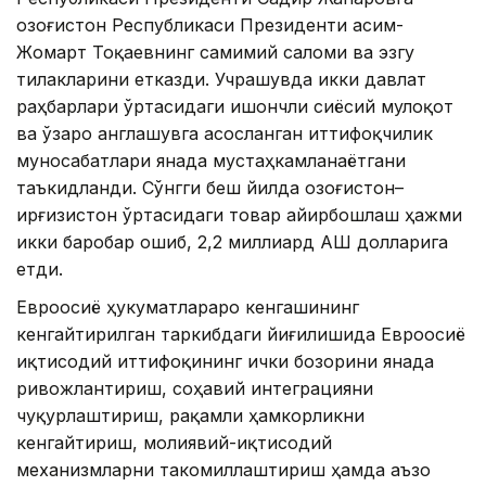
Қозоғистон Республикаси Президенти Қасим-
Жомарт Тоқаевнинг самимий саломи ва эзгу
тилакларини етказди. Учрашувда икки давлат
раҳбарлари ўртасидаги ишончли сиёсий мулоқот
ва ўзаро англашувга асосланган иттифоқчилик
муносабатлари янада мустаҳкамланаётгани
таъкидланди. Сўнгги беш йилда Қозоғистон–
Қирғизистон ўртасидаги товар айирбошлаш ҳажми
икки баробар ошиб, 2,2 миллиард АҚШ долларига
етди.
Евроосиё ҳукуматлараро кенгашининг
кенгайтирилган таркибдаги йиғилишида Евроосиё
иқтисодий иттифоқининг ички бозорини янада
ривожлантириш, соҳавий интеграцияни
чуқурлаштириш, рақамли ҳамкорликни
кенгайтириш, молиявий-иқтисодий
механизмларни такомиллаштириш ҳамда аъзо