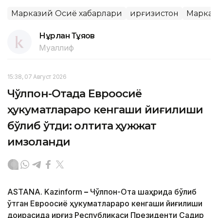
Марказий Осиё хабарлари
Қирғизистон
Марказ
Нұрлан Тұяқов
Муаллиф
15:38, 07 Август 2026
Чўлпон-Отада Евроосиё
ҳукуматлараро кенгаши йиғилиши
бўлиб ўтди: олтита ҳужжат
имзоланди
ASTANA. Kazinform
–
Чўлпон-Ота шаҳрида бўлиб
ўтган Евроосиё ҳукуматлараро кенгаши йиғилиши
доирасида Қирғиз Республикаси Президенти Садир