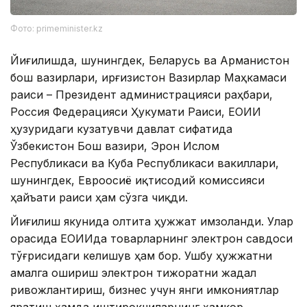
Фото: primeminister.kz
Йиғилишда, шунингдек, Беларусь ва Арманистон
бош вазирлари, Қирғизистон Вазирлар Маҳкамаси
раиси – Президент администрацияси раҳбари,
Россия Федерацияси Ҳукумати Раиси, ЕОИИ
ҳузуридаги кузатувчи давлат сифатида
Ўзбекистон Бош вазири, Эрон Ислом
Республикаси ва Куба Республикаси вакиллари,
шунингдек, Евроосиё иқтисодий комиссияси
ҳайъати раиси ҳам сўзга чиқди.
Йиғилиш якунида олтита ҳужжат имзоланди. Улар
орасида ЕОИИда товарларнинг электрон савдоси
тўғрисидаги келишув ҳам бор. Ушбу ҳужжатни
амалга ошириш электрон тижоратни жадал
ривожлантириш, бизнес учун янги имкониятлар
яратиш ҳамда иштирокчиларнинг ҳамкор