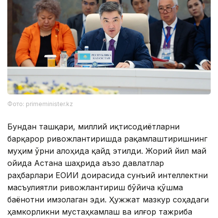
Фото: primeminister.kz
Бундан ташқари, миллий иқтисодиётларни
барқарор ривожлантиришда рақамлаштиришнинг
муҳим ўрни алоҳида қайд этилди. Жорий йил май
ойида Астана шаҳрида аъзо давлатлар
раҳбарлари ЕОИИ доирасида сунъий интеллектни
масъулиятли ривожлантириш бўйича қўшма
баёнотни имзолаган эди. Ҳужжат мазкур соҳадаги
ҳамкорликни мустаҳкамлаш ва илғор тажриба