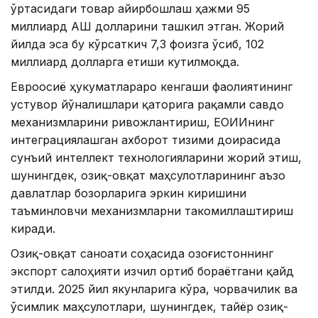
ўртасидаги товар айирбошлаш ҳажми 95
миллиард АҚШ долларини ташкил этган. Жорий
йилда эса бу кўрсаткич 7,3 фоизга ўсиб, 102
миллиард долларга етиши кутилмоқда.
Евроосиё ҳукуматлараро кенгаши фаолиятининг
устувор йўналишлари қаторига рақамли савдо
механизмларини ривожлантириш, ЕОИИнинг
интеграциялашган ахборот тизими доирасида
сунъий интеллект технологияларини жорий этиш,
шунингдек, озиқ-овқат маҳсулотларининг аъзо
давлатлар бозорларига эркин киришини
таъминловчи механизмларни такомиллаштириш
киради.
Озиқ-овқат саноати соҳасида Қозоғистоннинг
экспорт салоҳияти изчил ортиб бораётгани қайд
этилди. 2025 йил якунларига кўра, чорвачилик ва
ўсимлик маҳсулотлари, шунингдек, тайёр озиқ-