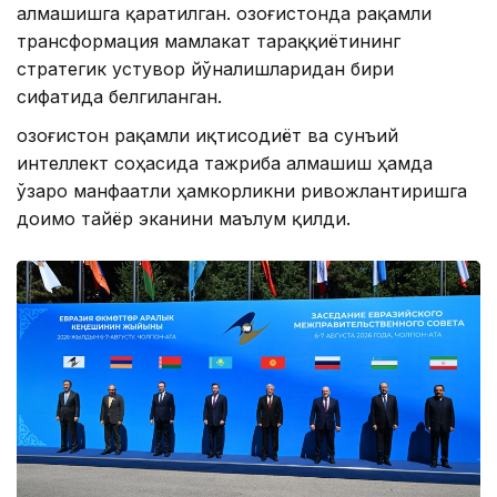
алмашишга қаратилган. Қозоғистонда рақамли
трансформация мамлакат тараққиётининг
стратегик устувор йўналишларидан бири
сифатида белгиланган.
Қозоғистон рақамли иқтисодиёт ва сунъий
интеллект соҳасида тажриба алмашиш ҳамда
ўзаро манфаатли ҳамкорликни ривожлантиришга
доимо тайёр эканини маълум қилди.