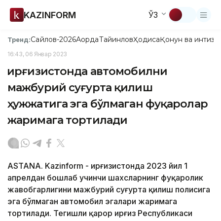
KAZINFORM
ЎЗ
Сайлов-2026
Ақорда
Тайинлов
Ҳодиса
Қонун ва интизо
Тренд:
16:43, 06 Январ 2023
Қирғизистонда автомобилни
мажбурий суғурта қилиш
ҳужжатига эга бўлмаган фуқаролар
жаримага тортилади
ASTANA. Kazinform - Қирғизистонда 2023 йил 1
апрелдан бошлаб учинчи шахсларнинг фуқаролик
жавобгарлигини мажбурий суғурта қилиш полисига
эга бўлмаган автомобил эгалари жаримага
тортилади. Тегишли қарор Қирғиз Республикаси