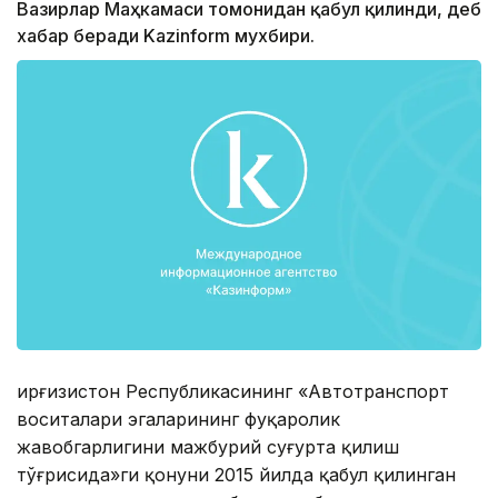
Вазирлар Маҳкамаси томонидан қабул қилинди, деб
хабар беради Kazinform мухбири.
Қирғизистон Республикасининг «Автотранспорт
воситалари эгаларининг фуқаролик
жавобгарлигини мажбурий суғурта қилиш
тўғрисида»ги қонуни 2015 йилда қабул қилинган