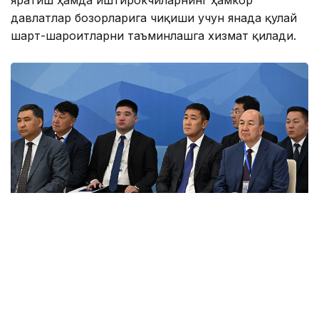
давлатлар бозорларига чиқиши учун янада қулай
шарт-шароитларни таъминлашга хизмат қилади.
Фото: primeminister.kz
Шунингдек, Иттифоққа аъзо давлатларда илмий
унвонлар тўғрисидаги ҳужжатларни ўзаро тан
олиш ҳақидаги келишув ва ҳамкорликни янада