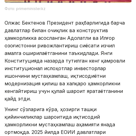
Фото: primeminister.kz
Олжас Бектенов Президент раҳбарлигида барча
давлатлар билан очиқлик ва конструктив
ҳамкорликка асосланган Адолатли ва Илғор
Қозоғистонни ривожлантириш сиёсати изчил
амалга оширилаётганини таъкидлади. Янги
Конституцияда назарда тутилган кенг қамровли
институционал ислоҳотлар инвесторлар
ишончини мустаҳкамлаш, иқтисодиётни
модернизация қилиш ва халқаро ҳамкорликни
кенгайтириш учун қулай шароит яратаётганини
қайд этди.
Унинг сўзларига кўра, ҳозирги ташқи
қийинчиликлар шароитида иқтисодий
ҳамкорликни мустаҳкамлаш аҳамияти янада
ортмоқда. 2025 йилда ЕОИИ давлатлари