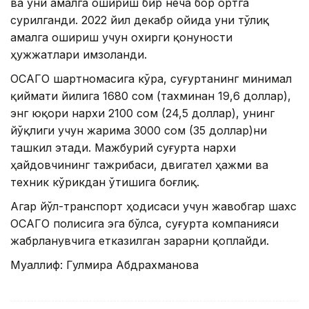
ва уни амалга ошириш бир неча бор ортга
сурилганди. 2022 йил декабр ойида уни тўлиқ
амалга ошириш учун охирги қонуности
ҳужжатлари имзоланди.
ОСАГО шартномасига кўра, суғуртанинг минимал
қиймати йилига 1680 сом (тахминан 19,6 доллар),
энг юқори нархи 2100 сом (24,5 доллар), унинг
йўқлиги учун жарима 3000 сом (35 доллар)ни
ташкил этади. Мажбурий суғурта нархи
ҳайдовчининг тажрибаси, двигател ҳажми ва
техник кўрикдан ўтишига боғлиқ.
Агар йўл-транспорт ҳодисаси учун жавобгар шахс
ОСАГО полисига эга бўлса, суғурта компанияси
жабрланувчига етказилган зарарни қоплайди.
Муаллиф: Гулмира Абдрахманова