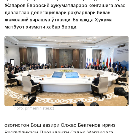
Жапаров Евроосиё ҳукуматлараро кенгашига аъзо
давлатлар делегациялари раҳбарлари билан
жамоавий учрашув ўтказди. Бу ҳақда Ҳукумат
матбуот хизмати хабар берди.
Фото: primeminister.kz
Қозоғистон Бош вазири Олжас Бектенов Қирғиз
Республикаси Президенти Садир Жапаровга