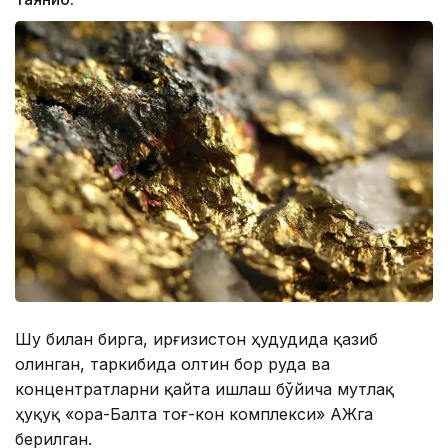
Шу билан бирга, Қирғизистон ҳудудида қазиб
олинган, таркибида олтин бор руда ва
концентратларни қайта ишлаш бўйича мутлақ
ҳуқуқ «Қора-Балта тоғ-кон комплекси» АЖга
берилган.