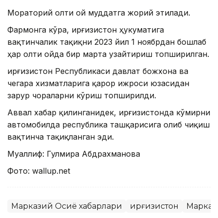
Мораторий олти ой муддатга жорий этилади.
Фармонга кўра, Қирғизистон ҳукуматига
вақтинчалик тақиқни 2023 йил 1 ноябрдан бошлаб
ҳар олти ойда бир марта узайтириш топширилган.
Қирғизистон Республикаси давлат божхона ва
чегара хизматларига қарор ижроси юзасидан
зарур чораларни кўриш топширилди.
Аввал хабар қилинганидек, Қирғизистонда кўмирни
автомобилда республика ташқарисига олиб чиқиш
вақтинча тақиқланган эди.
Муаллиф: Гулмира Абдрахманова
Фото: wallup.net
Марказий Осиё хабарлари
Қирғизистон
Марказ