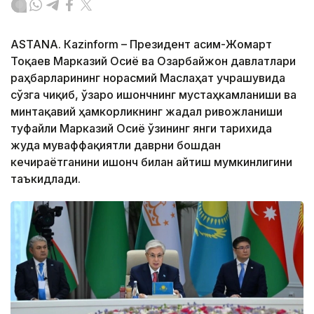
ASTANА. Кazinform – Президент Қасим-Жомарт
Тоқаев Марказий Осиё ва Озарбайжон давлатлари
раҳбарларининг норасмий Маслаҳат учрашувида
сўзга чиқиб, ўзаро ишончнинг мустаҳкамланиши ва
минтақавий ҳамкорликнинг жадал ривожланиши
туфайли Марказий Осиё ўзининг янги тарихида
жуда муваффақиятли даврни бошдан
кечираётганини ишонч билан айтиш мумкинлигини
таъкидлади.