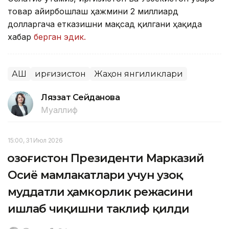
товар айирбошлаш ҳажмини 2 миллиард
долларгача етказишни мақсад қилгани ҳақида
хабар
берган эдик.
АҚШ
Қирғизистон
Жаҳон янгиликлари
Ляззат Сейданова
Муаллиф
15:00, 31 Июл 2026
Қозоғистон Президенти Марказий
Осиё мамлакатлари учун узоқ
муддатли ҳамкорлик режасини
ишлаб чиқишни таклиф қилди