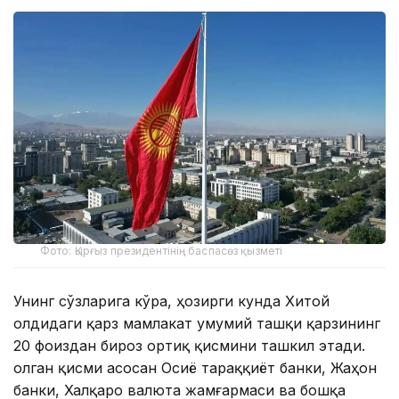
Фото: Қырғыз президентінің баспасөз қызметі
Унинг сўзларига кўра, ҳозирги кунда Хитой
олдидаги қарз мамлакат умумий ташқи қарзининг
20 фоиздан бироз ортиқ қисмини ташкил этади.
Қолган қисми асосан Осиё тараққиёт банки, Жаҳон
банки, Халқаро валюта жамғармаси ва бошқа