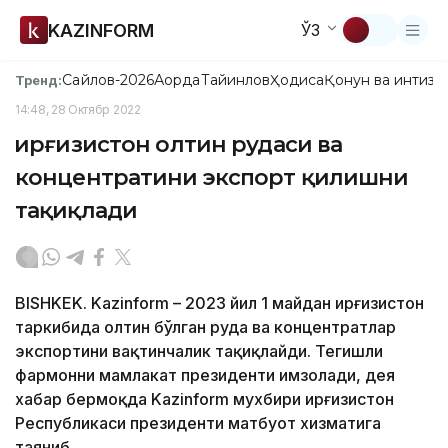
KAZINFORM
ЎЗ
Сайлов-2026
Ақорда
Тайинлов
Ҳодиса
Қонун ва интизо
Тренд:
14:48, 28 Октябр 2022
Қирғизистон олтин рудаси ва
концентратини экспорт қилишни
тақиқлади
BISHKEK. Kazinform – 2023 йил 1 майдан Қирғизистон
таркибида олтин бўлган руда ва концентратлар
экспортини вақтинчалик тақиқлайди. Тегишли
фармонни мамлакат президенти имзолади, дея
хабар бермоқда Kazinform мухбири Қирғизистон
Республикаси президенти матбуот хизматига
таяниб.