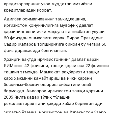
кредиторларнинг узоқ муддатли имтиёзли
кредитларидан иборат.
Адилбек Қосималиевнинг таъкидлашича,
Қирғизистон қонунчилигига мувофиқ давлат
қарзининг ялпи ички маҳсулотга нисбатан улуши
60 фоиздан ошмаслиги керак. Бироқ Президент
Садир Жапаров топшириғига биноан бу чегара 50
фоиз даражасида белгиланган.
Ҳозирги вақтда Қирғизистоннинг давлат қарзи
ЯИМнинг 42 фоизини, ташқи қарзи эса 22 фоизини
ташкил этмоқда. Мамлакат раҳбарияти ташқи
қарз ҳажмини камайтириш ва ички қарзни
босқичма-босқич ошириш сиёсатини олиб
бормоқда. Аввалроқ Қирғизистон ташқи қарзини
2035 йилга қадар тўлиқ тўлашни
режалаштираётгани ҳақида хабар берилган эди.
Эслатиб ўтамиз, Қирғизистон ва Ўзбекистон ўзаро