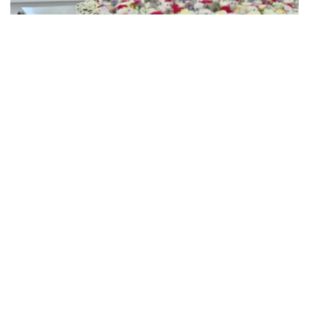
Фото: Ақорда
Давлат раҳбари Туркманистон Президенти
Сердар Бердимуҳамедовга ушбу муҳим
Шартномага қўшилгани учун миннатдорчилик
билдирди.
– Кейинги босқич юқорида айтиб ўтилган
ҳужжат қоидаларини аниқ амалга ошириш
бўлиши керак, деб ҳисоблайман. Шу
муносабат билан мен дўстлик ва яхши
қўшничиликни янада мустаҳкамлаш, савдо-
иқтисодий, маданий ва гуманитар
алоқаларни мустаҳкамлашга қаратилган узоқ