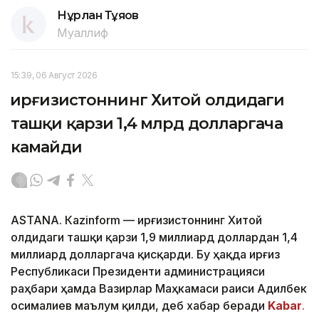
Нұрлан Тұяқов
Муаллиф
15:39, 06 Август 2026
Қирғизистоннинг Хитой олдидаги
ташқи қарзи 1,4 млрд долларгача
камайди
ASTANА. Кazinform — Қирғизистоннинг Хитой
олдидаги ташқи қарзи 1,9 миллиард доллардан 1,4
миллиард долларгача қисқарди. Бу ҳақда Қирғиз
Республикаси Президенти администрацияси
раҳбари ҳамда Вазирлар Маҳкамаси раиси Адилбек
Қосималиев маълум қилди, деб хабар беради
Kabar
.